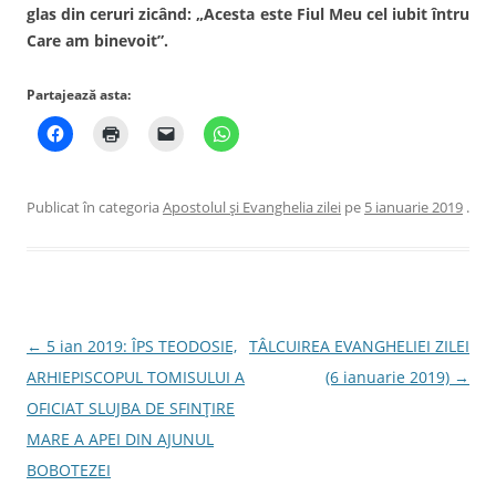
glas din ceruri zicând: „Acesta este Fiul Meu cel iubit întru
Care am binevoit”.
Partajează asta:
Publicat în categoria
Apostolul şi Evanghelia zilei
pe
5 ianuarie 2019
.
Navigare
←
5 ian 2019: ÎPS TEODOSIE,
TÂLCUIREA EVANGHELIEI ZILEI
în
ARHIEPISCOPUL TOMISULUI A
(6 ianuarie 2019)
→
articole
OFICIAT SLUJBA DE SFINȚIRE
MARE A APEI DIN AJUNUL
BOBOTEZEI