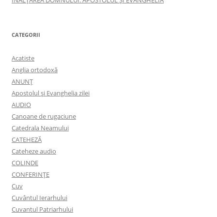
ÎNĂLŢAREA DOMNULUI: APOSTOLUL ȘI EVANGHELIA
CATEGORII
Acatiste
Anglia ortodoxă
ANUNŢ
Apostolul şi Evanghelia zilei
AUDIO
Canoane de rugaciune
Catedrala Neamului
CATEHEZĂ
Cateheze audio
COLINDE
CONFERINȚE
Cuv
Cuvântul Ierarhului
Cuvantul Patriarhului