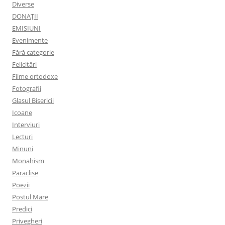
Diverse
DONAȚII
EMISIUNI
Evenimente
Fără categorie
Felicitări
Filme ortodoxe
Fotografii
Glasul Bisericii
Icoane
Interviuri
Lecturi
Minuni
Monahism
Paraclise
Poezii
Postul Mare
Predici
Privegheri