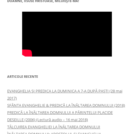
DOAMNE, IISUSE HRISTOASE, MILUIEŞTE-MĂ!
ARTICOLE RECENTE
EVANGHELIA ȘI PREDICA LA DUMINICA A 7-A DUPĂ PAȘTI (28 mai
2017)
SFÂNTA EVANGHELIE & PREDICĂ LA ÎNĂLŢAREA DOMNULUI (2018)
PREDICĂ LA ÎNĂLŢAREA DOMNULUI A PĂRINTELUI PLACIDE
DESEILLE (2006) (Lectură audio – 16 mai 2018)
TÂLCUIREA EVANGHELIEI LA ÎNĂLŢAREA DOMNULUI