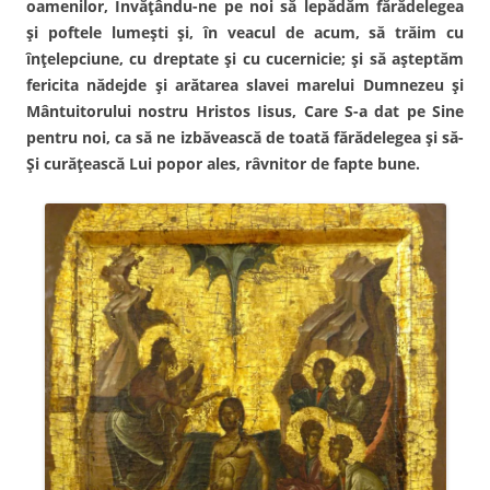
oamenilor, Învăţându-ne pe noi să lepădăm fărădelegea
şi poftele lumeşti şi, în veacul de acum, să trăim cu
înţelepciune, cu dreptate şi cu cucernicie; şi să aşteptăm
fericita nădejde şi arătarea slavei marelui Dumnezeu şi
Mântuitorului nostru Hristos Iisus, Care S-a dat pe Sine
pentru noi, ca să ne izbăvească de toată fărădelegea şi să-
Şi curăţească Lui popor ales, râvnitor de fapte bune.