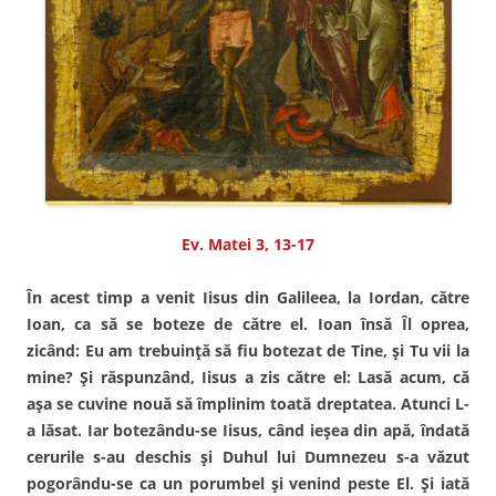
Ev. Matei 3, 13-17
În acest timp a venit Iisus din Galileea, la Iordan, către
Ioan, ca să se boteze de către el. Ioan însă Îl oprea,
zicând: Eu am trebuinţă să fiu botezat de Tine, şi Tu vii la
mine? Şi răspunzând, Iisus a zis către el: Lasă acum, că
aşa se cuvine nouă să împlinim toată dreptatea. Atunci L-
a lăsat. Iar botezându-se Iisus, când ieşea din apă, îndată
cerurile s-au deschis şi Duhul lui Dumnezeu s-a văzut
pogorându-se ca un porumbel şi venind peste El. Şi iată