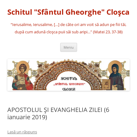
Sari
la
Schitul "Sfântul Gheorghe" Cloşca
conținut
“Ierusalime, Ierusalime, […] de câte ori am voit să adun pe fiii tăi,
după cum adună cloşca puii săi sub aripi…” (Matei 23, 37-38)
Meniu
APOSTOLUL ȘI EVANGHELIA ZILEI (6
ianuarie 2019)
Lasă un răspuns