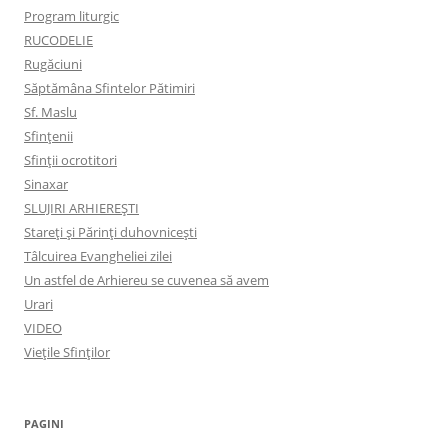
Program liturgic
RUCODELIE
Rugăciuni
Săptămâna Sfintelor Pătimiri
Sf. Maslu
Sfințenii
Sfinții ocrotitori
Sinaxar
SLUJIRI ARHIEREȘTI
Stareți și Părinți duhovnicești
Tâlcuirea Evangheliei zilei
Un astfel de Arhiereu se cuvenea să avem
Urari
VIDEO
Viețile Sfinților
PAGINI