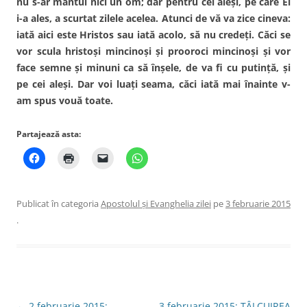
nu s-ar mântui nici un om; dar pentru cei aleşi, pe care El
i-a ales, a scurtat zilele acelea. Atunci de vă va zice cineva:
iată aici este Hristos sau iată acolo, să nu credeţi. Căci se
vor scula hristoşi mincinoşi şi prooroci mincinoşi şi vor
face semne şi minuni ca să înşele, de va fi cu putinţă, şi
pe cei aleşi. Dar voi luaţi seama, căci iată mai înainte v-
am spus vouă toate.
Partajează asta:
Publicat în categoria
Apostolul şi Evanghelia zilei
pe
3 februarie 2015
.
Navigare
←
2 februarie 2015:
3 februarie 2015: TÂLCUIREA