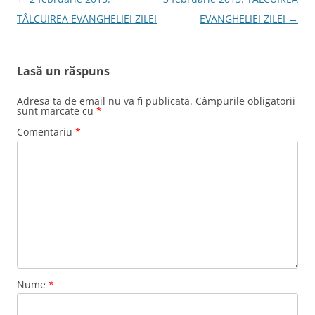
în
TÂLCUIREA EVANGHELIEI ZILEI
EVANGHELIEI ZILEI
→
articole
Lasă un răspuns
Adresa ta de email nu va fi publicată.
Câmpurile obligatorii
sunt marcate cu
*
Comentariu
*
Nume
*