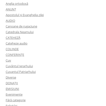
Anglia ortodoxă
ANUNŢ
Apostolul şi Evanghelia zilei
AUDIO
Canoane de rugaciune
Catedrala Neamului
CATEHEZĂ
Cateheze audio
COLINDE
CONFERINȚE
Cuv
Cuvântul Ierarhului
Cuvantul Patriarhului
Diverse
DONAȚII
EMISIUNI
Evenimente
Fără categorie
Felicitări