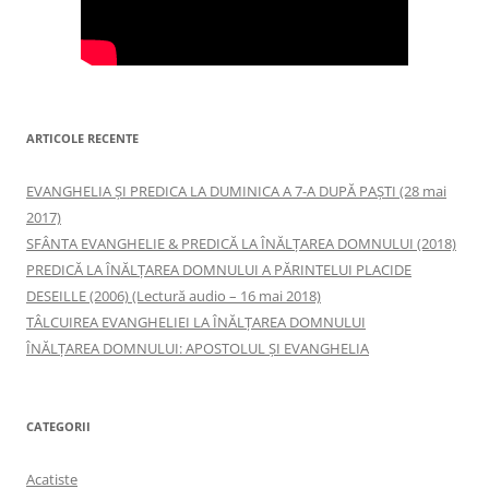
ARTICOLE RECENTE
EVANGHELIA ȘI PREDICA LA DUMINICA A 7-A DUPĂ PAȘTI (28 mai
2017)
SFÂNTA EVANGHELIE & PREDICĂ LA ÎNĂLŢAREA DOMNULUI (2018)
PREDICĂ LA ÎNĂLŢAREA DOMNULUI A PĂRINTELUI PLACIDE
DESEILLE (2006) (Lectură audio – 16 mai 2018)
TÂLCUIREA EVANGHELIEI LA ÎNĂLŢAREA DOMNULUI
ÎNĂLŢAREA DOMNULUI: APOSTOLUL ȘI EVANGHELIA
CATEGORII
Acatiste