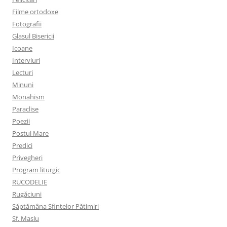
Filme ortodoxe
Fotografii
Glasul Bisericii
Icoane
Interviuri
Lecturi
Minuni
Monahism
Paraclise
Poezii
Postul Mare
Predici
Privegheri
Program liturgic
RUCODELIE
Rugăciuni
Săptămâna Sfintelor Pătimiri
Sf. Maslu