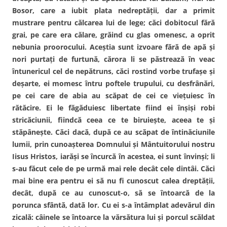
Bosor, care a iubit plata nedreptăţii, dar a primit
mustrare pentru călcarea lui de lege; căci dobitocul fără
grai, pe care era călare, grăind cu glas omenesc, a oprit
nebunia proorocului. Aceştia sunt izvoare fără de apă şi
nori purtaţi de furtună, cărora li se păstrează în veac
întunericul cel de nepătruns, căci rostind vorbe trufaşe şi
deşarte, ei momesc întru poftele trupului, cu desfrânări,
pe cei care de abia au scăpat de cei ce vieţuiesc în
rătăcire. Ei le făgăduiesc libertate fiind ei înşişi robi
stricăciunii, fiindcă ceea ce te biruieşte, aceea te şi
stăpâneşte. Căci dacă, după ce au scăpat de întinăciunile
lumii, prin cunoaşterea Domnului şi Mântuitorului nostru
Iisus Hristos, iarăşi se încurcă în acestea, ei sunt învinşi; li
s-au făcut cele de pe urmă mai rele decât cele dintâi. Căci
mai bine era pentru ei să nu fi cunoscut calea dreptăţii,
decât, după ce au cunoscut-o, să se întoarcă de la
porunca sfântă, dată lor. Cu ei s-a întâmplat adevărul din
zicală: câinele se întoarce la vărsătura lui şi porcul scăldat