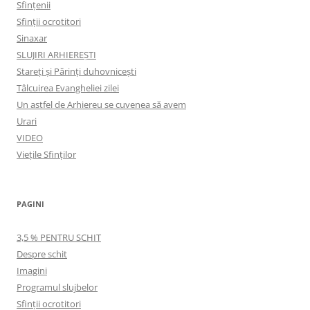
Sfințenii
Sfinții ocrotitori
Sinaxar
SLUJIRI ARHIEREȘTI
Stareți și Părinți duhovnicești
Tâlcuirea Evangheliei zilei
Un astfel de Arhiereu se cuvenea să avem
Urari
VIDEO
Viețile Sfinților
PAGINI
3,5 % PENTRU SCHIT
Despre schit
Imagini
Programul slujbelor
Sfinţii ocrotitori