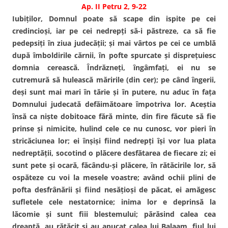
Ap. II Petru 2, 9-22
Iubiţilor, Domnul poate să scape din ispite pe cei
credincioşi, iar pe cei nedrepţi să-i păstreze, ca să fie
pedepsiţi în ziua judecăţii; şi mai vârtos pe cei ce umblă
după îmboldirile cărnii, în pofte spurcate şi dispreţuiesc
domnia cerească. Îndrăzneţi, îngâmfaţi, ei nu se
cutremură să hulească măririle (din cer); pe când îngerii,
deşi sunt mai mari în tărie şi în putere, nu aduc în faţa
Domnului judecată defăimătoare împotriva lor. Aceştia
însă ca nişte dobitoace fără minte, din fire făcute să fie
prinse şi nimicite, hulind cele ce nu cunosc, vor pieri în
stricăciunea lor; ei înşişi fiind nedrepţi îşi vor lua plata
nedreptăţii, socotind o plăcere desfătarea de fiecare zi; ei
sunt pete şi ocară, făcându-şi plăcere, în rătăcirile lor, să
ospăteze cu voi la mesele voastre; având ochii plini de
pofta desfrânării şi fiind nesăţioşi de păcat, ei amăgesc
sufletele cele nestatornice; inima lor e deprinsă la
lăcomie şi sunt fiii blestemului; părăsind calea cea
dreaptă, au rătăcit şi au apucat calea lui Balaam, fiul lui