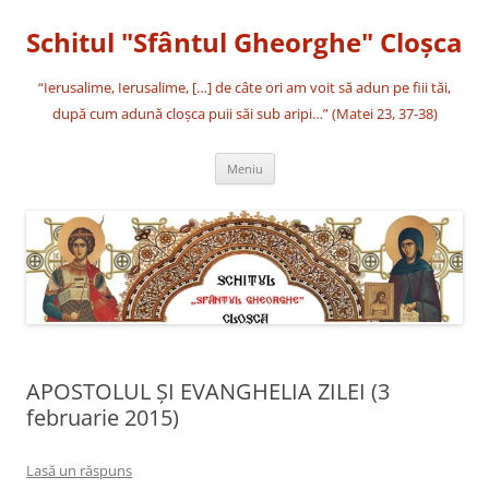
Sari
la
Schitul "Sfântul Gheorghe" Cloşca
conținut
“Ierusalime, Ierusalime, […] de câte ori am voit să adun pe fiii tăi,
după cum adună cloşca puii săi sub aripi…” (Matei 23, 37-38)
Meniu
APOSTOLUL ȘI EVANGHELIA ZILEI (3
februarie 2015)
Lasă un răspuns