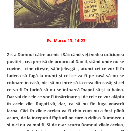
Ev. Marcu 13, 14-23
Zis-a Domnul către ucenicii Săi: când veţi vedea urâciunea
pustiirii, cea prezisă de proorocul Daniil, stând unde nu se
cuvine – cine citeşte, să înţeleagă -, atunci cei ce vor fi în
Iudeea să fugă la munţi şi cel ce va fi pe casă să nu se
coboare în casă, nici să nu intre să ia ceva din casă; şi cel
ce va fi în ţarină să nu se întoarcă înapoi să-şi ia haina.
Dar vai de cele ce vor fi însărcinate şi de cele ce vor alăpta
în acele zile. Rugaţi-vă, dar, ca să nu fie fuga voastră
iarna. Căci în zilele acelea va fi chin cum nu a fost până
acum, de la începutul făpturii pe care a zidit-o Dumnezeu
şi nici nu va mai fi. Şi de n-ar scurta Domnul zilele acelea,