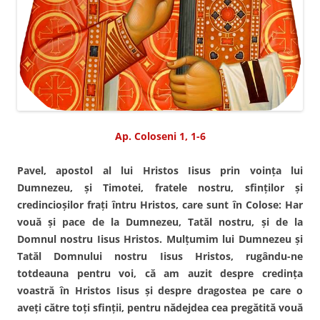
Ap. Coloseni 1, 1-6
Pavel, apostol al lui Hristos Iisus prin voinţa lui
Dumnezeu, şi Timotei, fratele nostru, sfinţilor şi
credincioşilor fraţi întru Hristos, care sunt în Colose: Har
vouă şi pace de la Dumnezeu, Tatăl nostru, şi de la
Domnul nostru Iisus Hristos. Mulţumim lui Dumnezeu şi
Tatăl Domnului nostru Iisus Hristos, rugându-ne
totdeauna pentru voi, că am auzit despre credinţa
voastră în Hristos Iisus şi despre dragostea pe care o
aveţi către toţi sfinţii, pentru nădejdea cea pregătită vouă