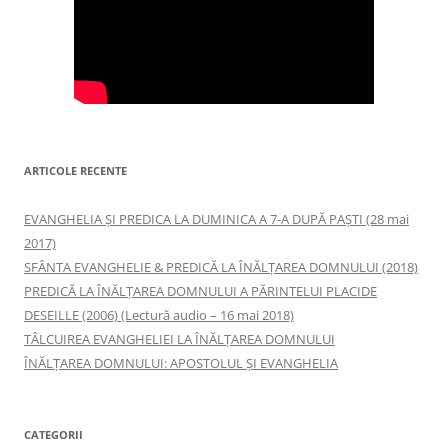
ARTICOLE RECENTE
EVANGHELIA ȘI PREDICA LA DUMINICA A 7-A DUPĂ PAȘTI (28 mai
2017)
SFÂNTA EVANGHELIE & PREDICĂ LA ÎNĂLŢAREA DOMNULUI (2018)
PREDICĂ LA ÎNĂLŢAREA DOMNULUI A PĂRINTELUI PLACIDE
DESEILLE (2006) (Lectură audio – 16 mai 2018)
TÂLCUIREA EVANGHELIEI LA ÎNĂLŢAREA DOMNULUI
ÎNĂLŢAREA DOMNULUI: APOSTOLUL ȘI EVANGHELIA
CATEGORII