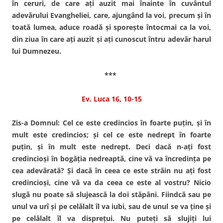
în ceruri, de care aţi auzit mai înainte în cuvântul
adevărului Evangheliei, care, ajungând la voi, precum şi în
toată lumea, aduce roadă şi sporeşte întocmai ca la voi,
din ziua în care aţi auzit şi aţi cunoscut întru adevăr harul
lui Dumnezeu.
***
Ev. Luca 16, 10-15
Zis-a Domnul: Cel ce este credincios în foarte puţin, şi în
mult este credincios; şi cel ce este nedrept în foarte
puţin, şi în mult este nedrept. Deci dacă n-aţi fost
credincioşi în bogăţia nedreaptă, cine vă va încredinţa pe
cea adevărată? Şi dacă în ceea ce este străin nu aţi fost
credincioşi, cine vă va da ceea ce este al vostru? Nicio
slugă nu poate să slujească la doi stăpâni. Fiindcă sau pe
unul va urî şi pe celălalt îl va iubi, sau de unul se va ţine şi
pe celălalt îl va dispreţui. Nu puteţi să slujiţi lui