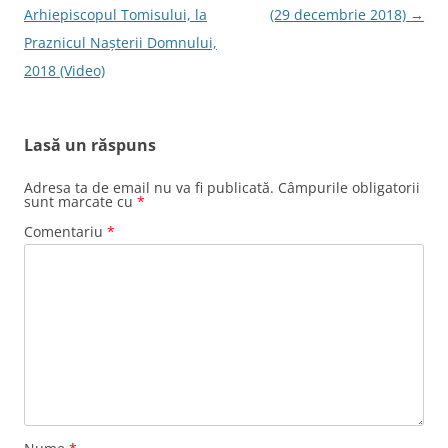
în
Arhiepiscopul Tomisului, la
(29 decembrie 2018)
→
articole
Praznicul Nașterii Domnului,
2018 (Video)
Lasă un răspuns
Adresa ta de email nu va fi publicată.
Câmpurile obligatorii
sunt marcate cu
*
Comentariu
*