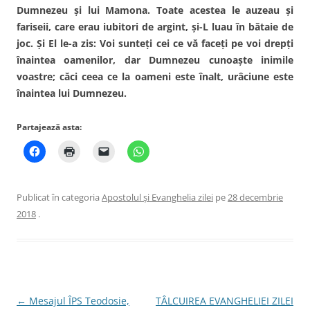
Dumnezeu şi lui Mamona. Toate acestea le auzeau şi
fariseii, care erau iubitori de argint, şi-L luau în bătaie de
joc. Şi El le-a zis: Voi sunteţi cei ce vă faceţi pe voi drepţi
înaintea oamenilor, dar Dumnezeu cunoaşte inimile
voastre; căci ceea ce la oameni este înalt, urâciune este
înaintea lui Dumnezeu.
Partajează asta:
Publicat în categoria
Apostolul şi Evanghelia zilei
pe
28 decembrie
2018
.
Navigare
←
Mesajul ÎPS Teodosie,
TÂLCUIREA EVANGHELIEI ZILEI