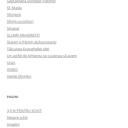
Săptămâna Sfintelor Pătimiri
Sf. Maslu
Sfințenii
Sfinții ocrotitori
Sinaxar
SLUJIRI ARHIEREȘTI
Stareți și Părinți duhovnicești
Tâlcuirea Evangheliei zilei
Un astfel de Arhiereu se cuvenea să avem
Urari
VIDEO
Viețile Sfinților
PAGINI
3,5 % PENTRU SCHIT
Despre schit
Imagini