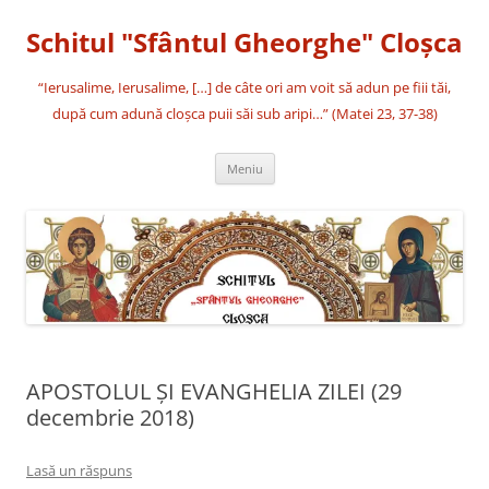
Sari
la
Schitul "Sfântul Gheorghe" Cloşca
conținut
“Ierusalime, Ierusalime, […] de câte ori am voit să adun pe fiii tăi,
după cum adună cloşca puii săi sub aripi…” (Matei 23, 37-38)
Meniu
APOSTOLUL ŞI EVANGHELIA ZILEI (29
decembrie 2018)
Lasă un răspuns