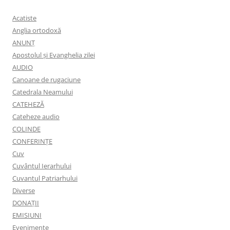
Acatiste
Anglia ortodoxă
ANUNŢ
Apostolul şi Evanghelia zilei
AUDIO
Canoane de rugaciune
Catedrala Neamului
CATEHEZĂ
Cateheze audio
COLINDE
CONFERINȚE
Cuv
Cuvântul Ierarhului
Cuvantul Patriarhului
Diverse
DONAȚII
EMISIUNI
Evenimente