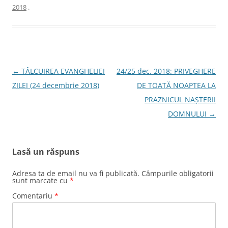
2018
.
Navigare
←
TÂLCUIREA EVANGHELIEI
24/25 dec. 2018: PRIVEGHERE
în
ZILEI (24 decembrie 2018)
DE TOATĂ NOAPTEA LA
articole
PRAZNICUL NAȘTERII
DOMNULUI
→
Lasă un răspuns
Adresa ta de email nu va fi publicată.
Câmpurile obligatorii
sunt marcate cu
*
Comentariu
*