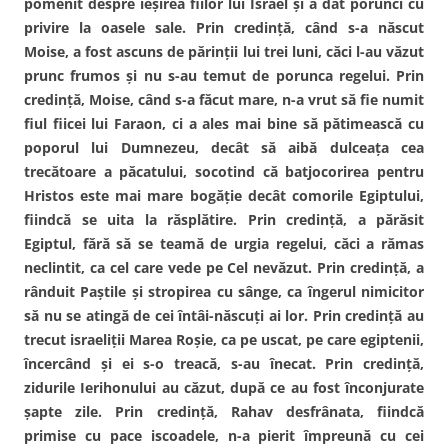
pomenit despre ieşirea fiilor lui Israel şi a dat porunci cu
privire la oasele sale. Prin credinţă, când s-a născut
Moise, a fost ascuns de părinţii lui trei luni, căci l-au văzut
prunc frumos şi nu s-au temut de porunca regelui. Prin
credinţă, Moise, când s-a făcut mare, n-a vrut să fie numit
fiul fiicei lui Faraon, ci a ales mai bine să pătimească cu
poporul lui Dumnezeu, decât să aibă dulceaţa cea
trecătoare a păcatului, socotind că batjocorirea pentru
Hristos este mai mare bogăţie decât comorile Egiptului,
fiindcă se uita la răsplătire. Prin credinţă, a părăsit
Egiptul, fără să se teamă de urgia regelui, căci a rămas
neclintit, ca cel care vede pe Cel nevăzut. Prin credinţă, a
rânduit Paştile şi stropirea cu sânge, ca îngerul nimicitor
să nu se atingă de cei întâi-născuţi ai lor. Prin credinţă au
trecut israeliţii Marea Roşie, ca pe uscat, pe care egiptenii,
încercând şi ei s-o treacă, s-au înecat. Prin credinţă,
zidurile Ierihonului au căzut, după ce au fost înconjurate
şapte zile. Prin credinţă, Rahav desfrânata, fiindcă
primise cu pace iscoadele, n-a pierit împreună cu cei