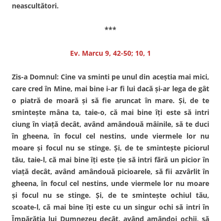
neascultători.
***
Ev. Marcu 9, 42-50; 10, 1
Zis-a Domnul: Cine va sminti pe unul din aceştia mai mici,
care cred în Mine, mai bine i-ar fi lui dacă şi-ar lega de gât
o piatră de moară şi să fie aruncat în mare. Şi, de te
sminteşte mâna ta, taie-o, că mai bine îţi este să intri
ciung în viaţă decât, având amândouă mâinile, să te duci
în gheena, în focul cel nestins, unde viermele lor nu
moare şi focul nu se stinge. Şi, de te sminteşte piciorul
tău, taie-l, că mai bine îţi este ţie să intri fără un picior în
viaţă decât, având amândouă picioarele, să fii azvârlit în
gheena, în focul cel nestins, unde viermele lor nu moare
şi focul nu se stinge. Şi, de te sminteşte ochiul tău,
scoate-l, că mai bine îți este cu un singur ochi să intri în
Împărăţia lui Dumnezeu decât, având amândoi ochii, să