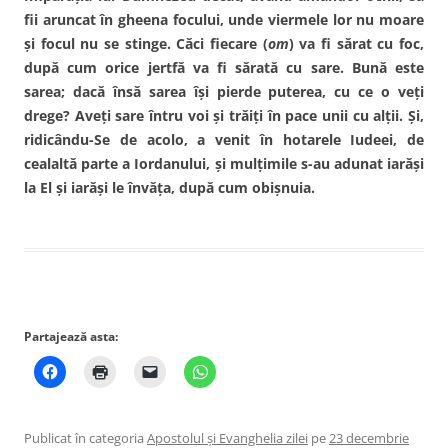
fii aruncat în gheena focului, unde viermele lor nu moare
şi focul nu se stinge. Căci fiecare (
om
) va fi sărat cu foc,
după cum orice jertfă va fi sărată cu sare. Bună este
sarea; dacă însă sarea îşi pierde puterea, cu ce o veţi
drege? Aveţi sare întru voi şi trăiţi în pace unii cu alţii. Şi,
ridicându-Se de acolo, a venit în hotarele Iudeei, de
cealaltă parte a Iordanului, şi mulţimile s-au adunat iarăşi
la El şi iarăşi le învăţa, după cum obişnuia.
Partajează asta:
Publicat în categoria
Apostolul şi Evanghelia zilei
pe
23 decembrie