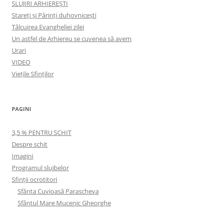
SLUJIRI ARHIEREȘTI
Stareți și Părinți duhovnicești
Tâlcuirea Evangheliei zilei
Un astfel de Arhiereu se cuvenea să avem
Urari
VIDEO
Viețile Sfinților
PAGINI
3,5 % PENTRU SCHIT
Despre schit
Imagini
Programul slujbelor
Sfinţii ocrotitori
Sfânta Cuvioasă Parascheva
Sfântul Mare Mucenic Gheorghe