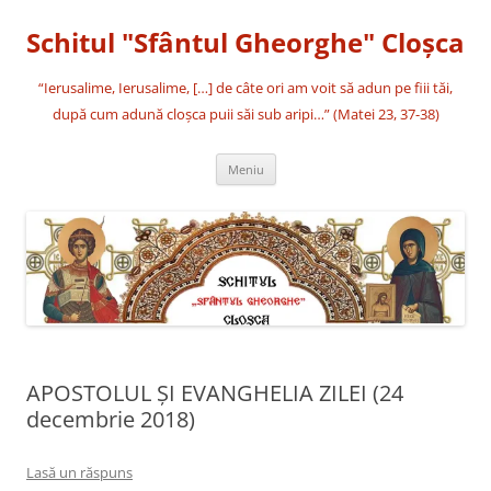
Sari
la
Schitul "Sfântul Gheorghe" Cloşca
conținut
“Ierusalime, Ierusalime, […] de câte ori am voit să adun pe fiii tăi,
după cum adună cloşca puii săi sub aripi…” (Matei 23, 37-38)
Meniu
APOSTOLUL ȘI EVANGHELIA ZILEI (24
decembrie 2018)
Lasă un răspuns