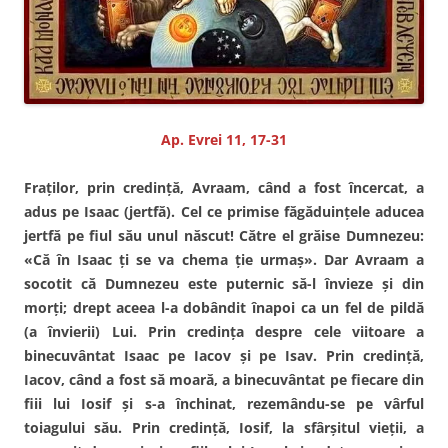
Ap. Evrei 11, 17-31
Fraţilor, prin credinţă, Avraam, când a fost încercat, a
adus pe Isaac (jertfă). Cel ce primise făgăduinţele aducea
jertfă pe fiul său unul născut! Către el grăise Dumnezeu:
«Că în Isaac ţi se va chema ţie urmaş». Dar Avraam a
socotit că Dumnezeu este puternic să-l învieze şi din
morţi; drept aceea l-a dobândit înapoi ca un fel de pildă
(a învierii) Lui. Prin credinţa despre cele viitoare a
binecuvântat Isaac pe Iacov şi pe Isav. Prin credinţă,
Iacov, când a fost să moară, a binecuvântat pe fiecare din
fiii lui Iosif şi s-a închinat, rezemându-se pe vârful
toiagului său. Prin credinţă, Iosif, la sfârşitul vieţii, a