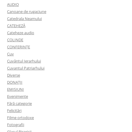
AUDIO
Canoane de rugaciune
Catedrala Neamului
CATEHEZĂ
Cateheze audio
COLINDE
CONFERINȚE
Cuv
Cuvântul Ierarhului
Cuvantul Patriarhului
Diverse
DONAȚII
EMISIUNI
Evenimente
Fără categorie
Felicitări
Filme ortodoxe
Fotografii
Glasul Bisericii