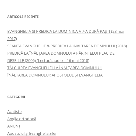
ARTICOLE RECENTE
EVANGHELIA ȘI PREDICA LA DUMINICA A 7-A DUPĂ PAȘTI (28 mai
2017)
SFÂNTA EVANGHELIE & PREDICĂ LA ÎNĂLŢAREA DOMNULUI (2018)
PREDICĂ LA ÎNĂLŢAREA DOMNULUI A PĂRINTELUI PLACIDE
DESEILLE (2006) (Lectură audio – 16 mai 2018)
TÂLCUIREA EVANGHELIEI LA ÎNĂLŢAREA DOMNULUI
ÎNĂLŢAREA DOMNULUI: APOSTOLUL ȘI EVANGHELIA
CATEGORII
Acatiste
Anglia ortodoxă
ANUNŢ
Apostolul şi Evanghelia zilei