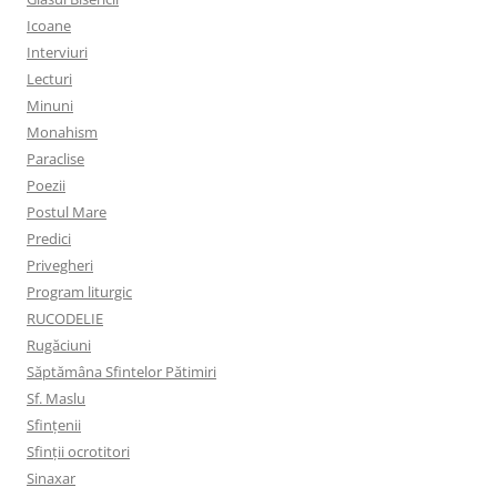
Icoane
Interviuri
Lecturi
Minuni
Monahism
Paraclise
Poezii
Postul Mare
Predici
Privegheri
Program liturgic
RUCODELIE
Rugăciuni
Săptămâna Sfintelor Pătimiri
Sf. Maslu
Sfințenii
Sfinții ocrotitori
Sinaxar