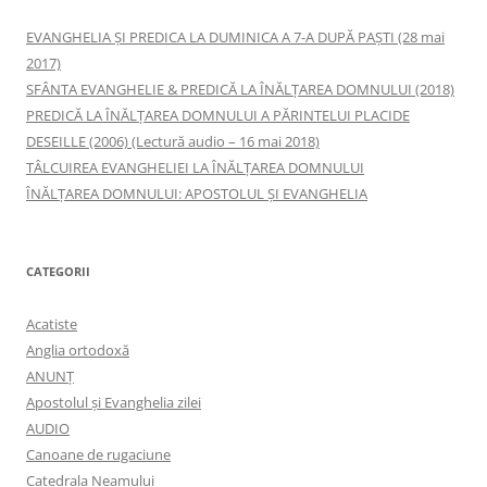
EVANGHELIA ȘI PREDICA LA DUMINICA A 7-A DUPĂ PAȘTI (28 mai
2017)
SFÂNTA EVANGHELIE & PREDICĂ LA ÎNĂLŢAREA DOMNULUI (2018)
PREDICĂ LA ÎNĂLŢAREA DOMNULUI A PĂRINTELUI PLACIDE
DESEILLE (2006) (Lectură audio – 16 mai 2018)
TÂLCUIREA EVANGHELIEI LA ÎNĂLŢAREA DOMNULUI
ÎNĂLŢAREA DOMNULUI: APOSTOLUL ȘI EVANGHELIA
CATEGORII
Acatiste
Anglia ortodoxă
ANUNŢ
Apostolul şi Evanghelia zilei
AUDIO
Canoane de rugaciune
Catedrala Neamului