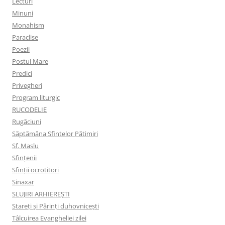
Lecturi
Minuni
Monahism
Paraclise
Poezii
Postul Mare
Predici
Privegheri
Program liturgic
RUCODELIE
Rugăciuni
Săptămâna Sfintelor Pătimiri
Sf. Maslu
Sfințenii
Sfinții ocrotitori
Sinaxar
SLUJIRI ARHIEREȘTI
Stareți și Părinți duhovnicești
Tâlcuirea Evangheliei zilei