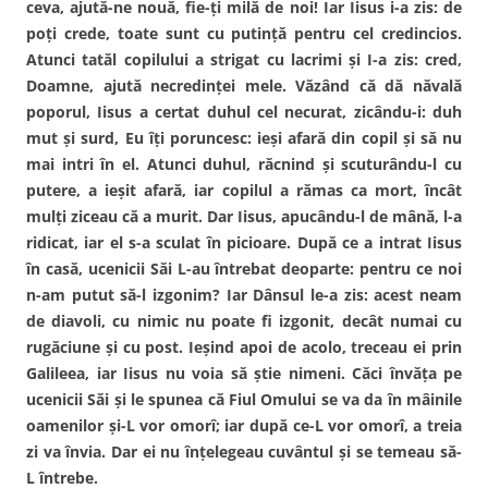
ceva, ajută-ne nouă, fie-ţi milă de noi! Iar Iisus i-a zis: de
poţi crede, toate sunt cu putinţă pentru cel credincios.
Atunci tatăl copilului a strigat cu lacrimi şi I-a zis: cred,
Doamne, ajută necredinţei mele. Văzând că dă năvală
poporul, Iisus a certat duhul cel necurat, zicându-i: duh
mut şi surd, Eu îţi poruncesc: ieşi afară din copil şi să nu
mai intri în el. Atunci duhul, răcnind şi scuturându-l cu
putere, a ieşit afară, iar copilul a rămas ca mort, încât
mulţi ziceau că a murit. Dar Iisus, apucându-l de mână, l-a
ridicat, iar el s-a sculat în picioare. După ce a intrat Iisus
în casă, ucenicii Săi L-au întrebat deoparte: pentru ce noi
n-am putut să-l izgonim? Iar Dânsul le-a zis: acest neam
de diavoli, cu nimic nu poate fi izgonit, decât numai cu
rugăciune şi cu post. Ieşind apoi de acolo, treceau ei prin
Galileea, iar Iisus nu voia să ştie nimeni. Căci învăţa pe
ucenicii Săi şi le spunea că Fiul Omului se va da în mâinile
oamenilor şi-L vor omorî; iar după ce-L vor omorî, a treia
zi va învia. Dar ei nu înţelegeau cuvântul şi se temeau să-
L întrebe.