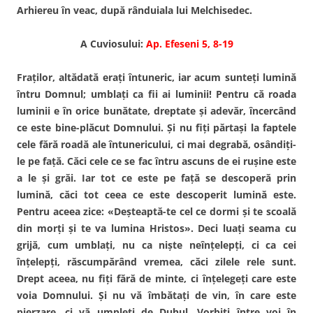
Arhiereu în veac, după rânduiala lui Melchisedec.
A Cuviosului:
Ap. Efeseni 5, 8-19
Fraţilor, altădată eraţi întuneric, iar acum sunteţi lumină
întru Domnul; umblaţi ca fii ai luminii! Pentru că roada
luminii e în orice bunătate, dreptate şi adevăr, încercând
ce este bine-plăcut Domnului. Şi nu fiţi părtaşi la faptele
cele fără roadă ale întunericului, ci mai degrabă, osândiţi-
le pe faţă. Căci cele ce se fac întru ascuns de ei ruşine este
a le şi grăi. Iar tot ce este pe faţă se descoperă prin
lumină, căci tot ceea ce este descoperit lumină este.
Pentru aceea zice: «Deşteaptă-te cel ce dormi şi te scoală
din morţi şi te va lumina Hristos». Deci luaţi seama cu
grijă, cum umblaţi, nu ca nişte neînţelepţi, ci ca cei
înţelepţi, răscumpărând vremea, căci zilele rele sunt.
Drept aceea, nu fiţi fără de minte, ci înţelegeţi care este
voia Domnului. Şi nu vă îmbătaţi de vin, în care este
pierzare, ci vă umpleţi de Duhul. Vorbiţi între voi în