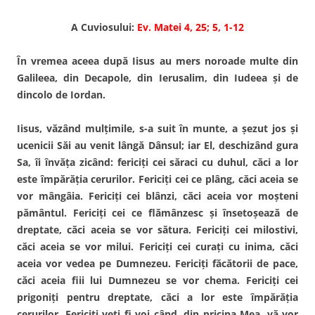
A Cuviosului:
Ev. Matei 4, 25; 5, 1-12
În vremea aceea după Iisus au mers noroade multe din
Galileea, din Decapole, din Ierusalim, din Iudeea şi de
dincolo de Iordan.
Iisus, văzând mulţimile, s-a suit în munte, a şezut jos şi
ucenicii Săi au venit lângă Dânsul; iar El, deschizând gura
Sa, îi învăţa zicând: fericiţi cei săraci cu duhul, căci a lor
este împărăţia cerurilor. Fericiţi cei ce plâng, căci aceia se
vor mângâia. Fericiţi cei blânzi, căci aceia vor moşteni
pământul. Fericiţi cei ce flămânzesc şi însetoşează de
dreptate, căci aceia se vor sătura. Fericiţi cei milostivi,
căci aceia se vor milui. Fericiţi cei curaţi cu inima, căci
aceia vor vedea pe Dumnezeu. Fericiţi făcătorii de pace,
căci aceia fiii lui Dumnezeu se vor chema. Fericiţi cei
prigoniţi pentru dreptate, căci a lor este împărăţia
cerurilor. Fericiţi veţi fi voi când, din pricina Mea, vă vor