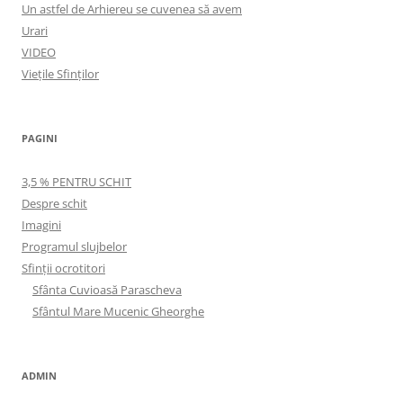
Un astfel de Arhiereu se cuvenea să avem
Urari
VIDEO
Viețile Sfinților
PAGINI
3,5 % PENTRU SCHIT
Despre schit
Imagini
Programul slujbelor
Sfinţii ocrotitori
Sfânta Cuvioasă Parascheva
Sfântul Mare Mucenic Gheorghe
ADMIN