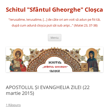
Sari
la
Schitul "Sfântul Gheorghe" Cloşca
conținut
“Ierusalime, Ierusalime, […] de câte ori am voit să adun pe fiii tăi,
după cum adună cloşca puii săi sub aripi…” (Matei 23, 37-38)
Meniu
APOSTOLUL ȘI EVANGHELIA ZILEI (22
martie 2015)
1 Răspuns