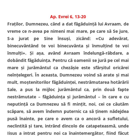
Ap. Evrei 6, 13-20
Fraţilor, Dumnezeu, când a dat făgăduinţă lui Avraam, de
vreme ce n-avea pe nimeni mai mare, pe care să Se jure,
S-a jurat pe Sine însuşi, zicând: «Cu adevărat,
binecuvântând te voi binecuvânta şi înmulţind te voi
înmulţi». Şi aşa, având Avraam îndelungă-răbdare, a
dobândit făgăduinţa. Pentru că oamenii se jură pe cel mai
mare şi jurământul ca chezăşie este sfârşitul oricărei
neînţelegeri. În aceasta, Dumnezeu voind să arate şi mai
mult, moştenitorilor făgăduinţei, nestrămutarea hotărârii
Sale, a pus la mijloc jurământul ca, prin două fapte
nestrămutate – făgăduinţa şi jurământul – în care e cu
neputinţă ca Dumnezeu să fi minţit, noi, cei ce căutăm
scăpare, să avem îndemn puternic ca să ţinem nădejdea
pusă înainte, pe care o avem ca o ancoră a sufletului,
neclintită şi tare, intrând dincolo de catapeteasmă, unde
Iisus a intrat pentru noi ca înaintemergător, fiind făcut