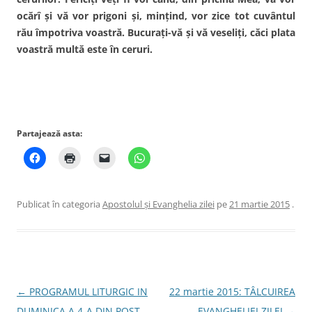
ocărî şi vă vor prigoni şi, minţind, vor zice tot cuvântul
rău împotriva voastră. Bucuraţi-vă şi vă veseliţi, căci plata
voastră multă este în ceruri.
Partajează asta:
Publicat în categoria
Apostolul şi Evanghelia zilei
pe
21 martie 2015
.
Navigare
←
PROGRAMUL LITURGIC IN
22 martie 2015: TÂLCUIREA
în
DUMINICA A 4-A DIN POST
EVANGHELIEI ZILEI
→