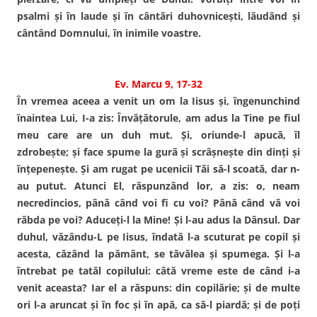
psalmi şi în laude şi în cântări duhovniceşti, lăudând şi
cântând Domnului, în inimile voastre.
Ev. Marcu 9, 17-32
În vremea aceea a venit un om la Iisus şi, îngenunchind
înaintea Lui, I-a zis: Învăţătorule, am adus la Tine pe fiul
meu care are un duh mut. Şi, oriunde-l apucă, îl
zdrobeşte; şi face spume la gură şi scrâşneşte din dinţi şi
înţepeneşte. Şi am rugat pe ucenicii Tăi să-l scoată, dar n-
au putut. Atunci El, răspunzând lor, a zis: o, neam
necredincios, până când voi fi cu voi? Până când vă voi
răbda pe voi? Aduceţi-l la Mine! Şi l-au adus la Dânsul. Dar
duhul, văzându-L pe Iisus, îndată l-a scuturat pe copil şi
acesta, căzând la pământ, se tăvălea şi spumega. Şi l-a
întrebat pe tatăl copilului: câtă vreme este de când i-a
venit aceasta? Iar el a răspuns: din copilărie; şi de multe
ori l-a aruncat şi în foc şi în apă, ca să-l piardă; şi de poţi