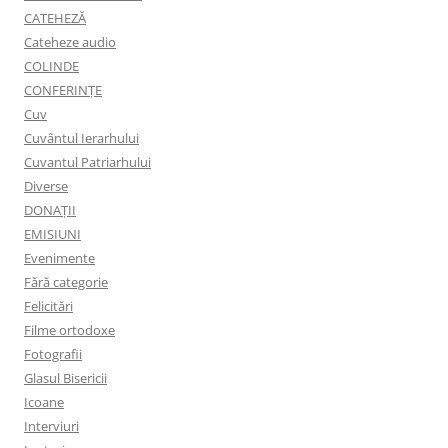
CATEHEZĂ
Cateheze audio
COLINDE
CONFERINȚE
Cuv
Cuvântul Ierarhului
Cuvantul Patriarhului
Diverse
DONAȚII
EMISIUNI
Evenimente
Fără categorie
Felicitări
Filme ortodoxe
Fotografii
Glasul Bisericii
Icoane
Interviuri