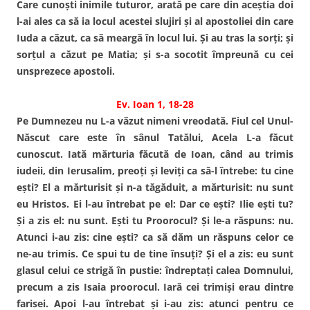
Care cunoşti inimile tuturor, arată pe care din aceştia doi
l-ai ales ca să ia locul acestei slujiri şi al apostoliei din care
Iuda a căzut, ca să meargă în locul lui. Şi au tras la sorţi; şi
sorţul a căzut pe Matia; şi s-a socotit împreună cu cei
unsprezece apostoli.
Ev. Ioan 1, 18-28
Pe Dumnezeu nu L-a văzut nimeni vreodată. Fiul cel Unul-
Născut care este în sânul Tatălui, Acela L-a făcut
cunoscut. Iată mărturia făcută de Ioan, când au trimis
iudeii, din Ierusalim, preoţi şi leviţi ca să-l întrebe: tu cine
eşti? El a mărturisit şi n-a tăgăduit, a mărturisit: nu sunt
eu Hristos. Ei l-au întrebat pe el: Dar ce eşti? Ilie eşti tu?
Şi a zis el: nu sunt. Eşti tu Proorocul? Şi le-a răspuns: nu.
Atunci i-au zis: cine eşti? ca să dăm un răspuns celor ce
ne-au trimis. Ce spui tu de tine însuţi? Şi el a zis: eu sunt
glasul celui ce strigă în pustie: îndreptaţi calea Domnului,
precum a zis Isaia proorocul. Iară cei trimişi erau dintre
farisei. Apoi l-au întrebat şi i-au zis: atunci pentru ce