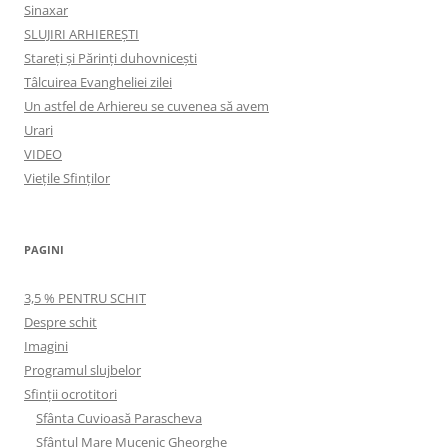
Sinaxar
SLUJIRI ARHIEREȘTI
Stareți și Părinți duhovnicești
Tâlcuirea Evangheliei zilei
Un astfel de Arhiereu se cuvenea să avem
Urari
VIDEO
Viețile Sfinților
PAGINI
3,5 % PENTRU SCHIT
Despre schit
Imagini
Programul slujbelor
Sfinţii ocrotitori
Sfânta Cuvioasă Parascheva
Sfântul Mare Mucenic Gheorghe