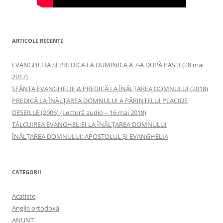
ARTICOLE RECENTE
EVANGHELIA ȘI PREDICA LA DUMINICA A 7-A DUPĂ PAȘTI (28 mai
2017)
SFÂNTA EVANGHELIE & PREDICĂ LA ÎNĂLŢAREA DOMNULUI (2018)
PREDICĂ LA ÎNĂLŢAREA DOMNULUI A PĂRINTELUI PLACIDE
DESEILLE (2006) (Lectură audio – 16 mai 2018)
TÂLCUIREA EVANGHELIEI LA ÎNĂLŢAREA DOMNULUI
ÎNĂLŢAREA DOMNULUI: APOSTOLUL ȘI EVANGHELIA
CATEGORII
Acatiste
Anglia ortodoxă
ANUNŢ