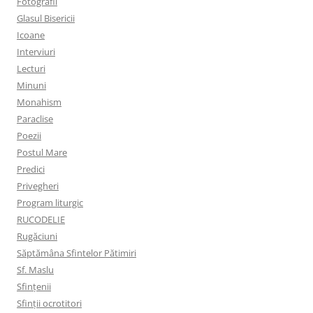
Fotografii
Glasul Bisericii
Icoane
Interviuri
Lecturi
Minuni
Monahism
Paraclise
Poezii
Postul Mare
Predici
Privegheri
Program liturgic
RUCODELIE
Rugăciuni
Săptămâna Sfintelor Pătimiri
Sf. Maslu
Sfințenii
Sfinții ocrotitori