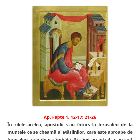
Ap. Fapte 1, 12-17; 21-26
În zilele acelea, apostolii s-au întors la Ierusalim de la
muntele ce se cheamă al Măslinilor, care este aproape de
Ierusalim, cale de o sâmbătă. Şi când au intrat, s-au suit