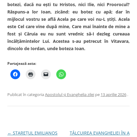
botezi, dacă nu eşti tu Hristos, nici Ilie, nici Proorocul?
Răspuns-a lor Ioan, zicând: eu botez cu apă; dar în
mijlocul vostru se află Acela pe care voi nu-L ştiţi. Acela
este Cel care vine după mine, Care mai înainte de mine a
fost şi Căruia eu nu sunt vrednic să-I dezleg cureaua
încălţămintelor Lui. Acestea s-au petrecut în Vitavara,
dincolo de Iordan, unde boteza Ioan.
Partajează asta:
Publicat în categoria
Apostolul şi Evanghelia zilei
pe
13 aprilie 2026
.
Navigare
←
STAREŢUL EMILIANOS
TÂLCUIREA EVANGHELIEI ÎN A