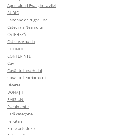
Apostolul şi Evanghelia zilei
AUDIO
Canoane de rugaciune
Catedrala Neamului
CATEHEZĂ
Cateheze audio
COLINDE
CONFERINȚE
Cuv
Cuvântul Ierarhului
Cuvantul Patriarhului
Diverse
DONAȚII
EMISIUNI
Evenimente
Fără categorie
Felicitări
Filme ortodoxe