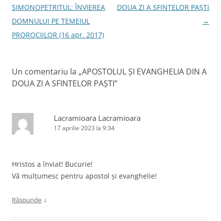
în
SIMONOPETRITUL: ÎNVIEREA
DOUA ZI A SFINTELOR PAȘTI
articole
DOMNULUI PE TEMEIUL
→
PROROCIILOR (16 apr. 2017)
Un comentariu la „
APOSTOLUL ȘI EVANGHELIA DIN A
DOUA ZI A SFINTELOR PAȘTI
”
Lacramioara Lacramioara
17 aprilie 2023 la 9:34
Hristos a înviat! Bucurie!
Vă mulțumesc pentru apostol și evanghelie!
↓
Răspunde