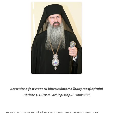
Acest site a fost creat cu binecuvântarea Înaltpreasfințitului
Părinte TEODOSIE, Arhiepiscopul Tomisului
PARACLISUL ICOANEI FĂCĂTOARE DE MINUNI A MAICII DOMNULUI –