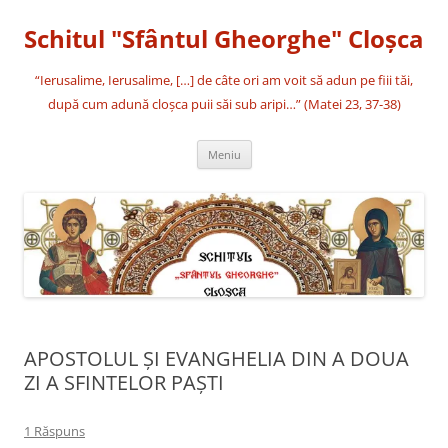
Sari
la
Schitul "Sfântul Gheorghe" Cloşca
conținut
“Ierusalime, Ierusalime, […] de câte ori am voit să adun pe fiii tăi,
după cum adună cloşca puii săi sub aripi…” (Matei 23, 37-38)
Meniu
APOSTOLUL ȘI EVANGHELIA DIN A DOUA
ZI A SFINTELOR PAȘTI
1 Răspuns