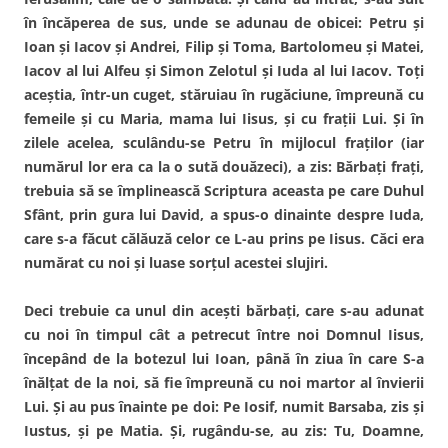
în încăperea de sus, unde se adunau de obicei: Petru şi
Ioan şi Iacov şi Andrei, Filip şi Toma, Bartolomeu şi Matei,
Iacov al lui Alfeu şi Simon Zelotul şi Iuda al lui Iacov. Toţi
aceştia, într-un cuget, stăruiau în rugăciune, împreună cu
femeile şi cu Maria, mama lui Iisus, şi cu fraţii Lui. Şi în
zilele acelea, sculându-se Petru în mijlocul fraţilor (iar
numărul lor era ca la o sută douăzeci), a zis: Bărbaţi fraţi,
trebuia să se împlinească Scriptura aceasta pe care Duhul
Sfânt, prin gura lui David, a spus-o dinainte despre Iuda,
care s-a făcut călăuză celor ce L-au prins pe Iisus. Căci era
numărat cu noi şi luase sorţul acestei slujiri.
Deci trebuie ca unul din aceşti bărbaţi, care s-au adunat
cu noi în timpul cât a petrecut între noi Domnul Iisus,
începând de la botezul lui Ioan, până în ziua în care S-a
înălţat de la noi, să fie împreună cu noi martor al învierii
Lui. Şi au pus înainte pe doi: Pe Iosif, numit Barsaba, zis şi
Iustus, şi pe Matia. Şi, rugându-se, au zis: Tu, Doamne,