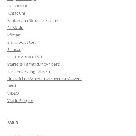
RUCODELIE
Rugăciuni
Săptămâna Sfintelor Pătimiri
Sf. Maslu
Sfințenii
Sfinții ocrotitori
Sinaxar
SLUJIRI ARHIEREȘTI
Stareți și Părinți duhovnicești
Tâlcuirea Evangheliei zilei
Un astfel de Arhiereu se cuvenea să avem
Urari
VIDEO
Viețile Sfinților
PAGINI