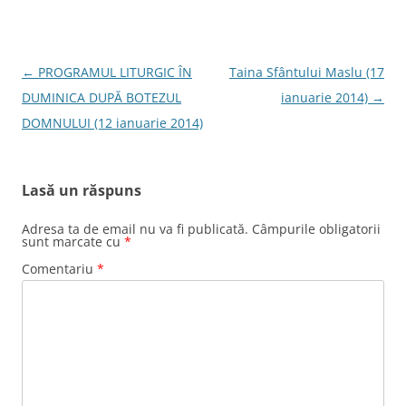
Navigare
←
PROGRAMUL LITURGIC ÎN
Taina Sfântului Maslu (17
în
DUMINICA DUPĂ BOTEZUL
ianuarie 2014)
→
articole
DOMNULUI (12 ianuarie 2014)
Lasă un răspuns
Adresa ta de email nu va fi publicată.
Câmpurile obligatorii
sunt marcate cu
*
Comentariu
*