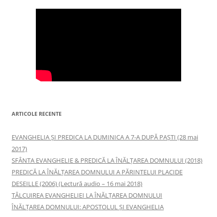
ARTICOLE RECENTE
EVANGHELIA ȘI PREDICA LA DUMINICA A 7-A DUPĂ PAȘTI (28 mai
2017)
SFÂNTA EVANGHELIE & PREDICĂ LA ÎNĂLŢAREA DOMNULUI (2018)
PREDICĂ LA ÎNĂLŢAREA DOMNULUI A PĂRINTELUI PLACIDE
DESEILLE (2006) (Lectură audio – 16 mai 2018)
TÂLCUIREA EVANGHELIEI LA ÎNĂLŢAREA DOMNULUI
ÎNĂLŢAREA DOMNULUI: APOSTOLUL ȘI EVANGHELIA