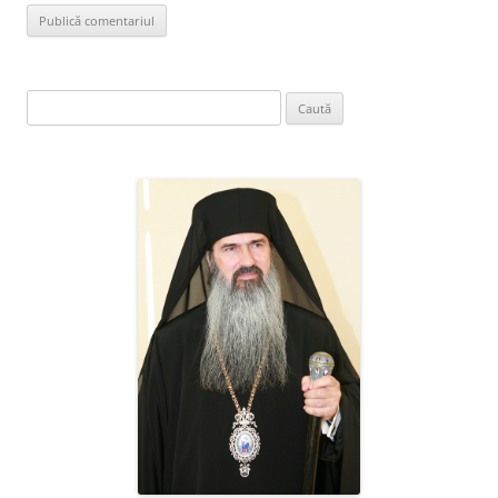
Caută
după: