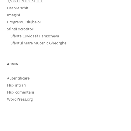
3,5 % PENTRU SCHIT
Despre schit
Imagini
Programul slujbelor
Sfinţii ocrotitori
Sfânta Cuvioasă Parascheva
Sfântul Mare Mucenic Gheorghe
ADMIN
Autentificare
Flux intrări
Flux comentarii
WordPress.org