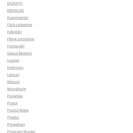
DONAȚII
EMISIUNI
Evenimente
Fără categorie
Felicitări
Filme ortodoxe
Fotografii
Glasul Bisericii
Icoane
Interviuri
Lecturi
Minuni
Monahism
Paraclise
Poezii
Postul Mare
Predici
Privegheri
Program liturgic