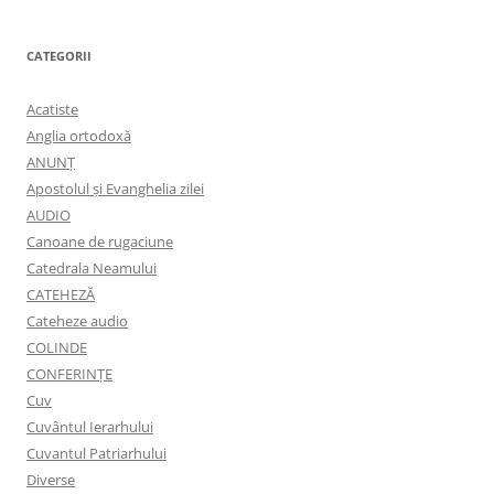
CATEGORII
Acatiste
Anglia ortodoxă
ANUNŢ
Apostolul şi Evanghelia zilei
AUDIO
Canoane de rugaciune
Catedrala Neamului
CATEHEZĂ
Cateheze audio
COLINDE
CONFERINȚE
Cuv
Cuvântul Ierarhului
Cuvantul Patriarhului
Diverse