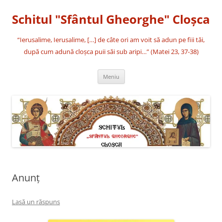
Sari
la
Schitul "Sfântul Gheorghe" Cloşca
conținut
“Ierusalime, Ierusalime, […] de câte ori am voit să adun pe fiii tăi,
după cum adună cloşca puii săi sub aripi…” (Matei 23, 37-38)
Meniu
Anunț
Lasă un răspuns