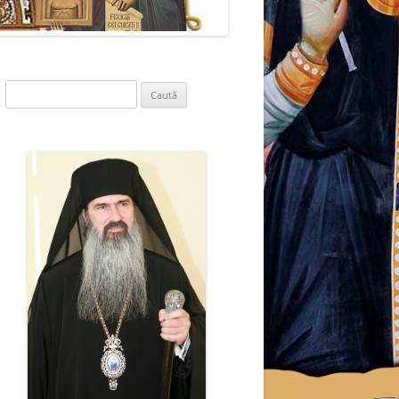
Caută
după: