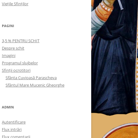
Viețile Sfinților
PAGINI
3,5 % PENTRU SCHIT
Despre schit
Imagini
Programul slujbelor
Sfinţii ocrotitori
Sfânta Cuvioasă Parascheva
Sfântul Mare Mucenic Gheorghe
ADMIN
Autentificare
Flux intrări
Flux comentarii