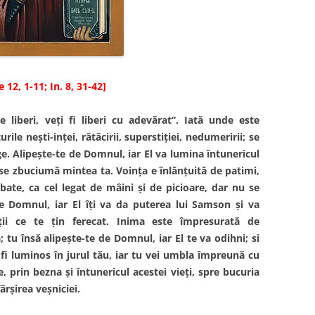
 12, 1-11; In. 8, 31-42]
 liberi, veţi fi liberi cu adevărat”. Iată unde este
rile neşti-inţei, rătăcirii, superstiţiei, nedumeririi; se
e. Alipeşte-te de Domnul, iar El va lumina întunericul
e se zbuciumă mintea ta. Voinţa e înlănţuită de patimi,
zbate, ca cel legat de mâini şi de picioare, dar nu se
de Domnul, iar El îţi va da puterea lui Samson şi va
ţii ce te ţin ferecat. Inima este împresurată de
; tu însă alipeşte-te de Domnul, iar El te va odihni; si
a fi luminos în jurul tău, iar tu vei umbla împreună cu
, prin bezna şi întunericul acestei vieţi, spre bucuria
ârşirea veşniciei.