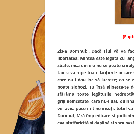
[Fapte
Zis-a Domnul: „Dacă Fiul vă va face
libertatea! Mintea este legată cu lanţu
zbate, însă din ele nu se poate smulg
tău si va rupe toate lanţurile în car
care nu-i dau loc să lucreze; ea se 
poate slobozi. Tu însă alipeşte-te 
sfărâma toate legăturile nedreptă
griji neîncetate, care nu-i dau odihnă
vei avea pace în tine însuţi, totul v
Domnul, fără împiedicare şi poticnire
cea atotfericită si deplină şi spre nesf