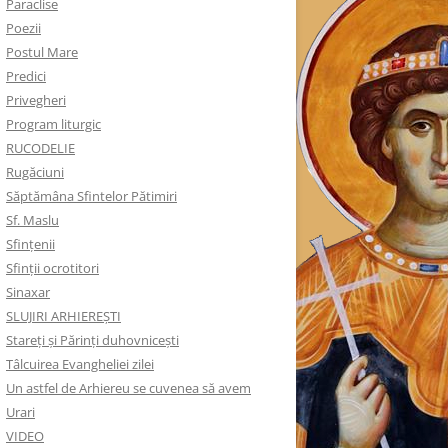
Paraclise
Poezii
Postul Mare
Predici
Privegheri
Program liturgic
RUCODELIE
Rugăciuni
Săptămâna Sfintelor Pătimiri
Sf. Maslu
Sfințenii
Sfinții ocrotitori
Sinaxar
SLUJIRI ARHIEREȘTI
Stareți și Părinți duhovnicești
Tâlcuirea Evangheliei zilei
Un astfel de Arhiereu se cuvenea să avem
Urari
VIDEO