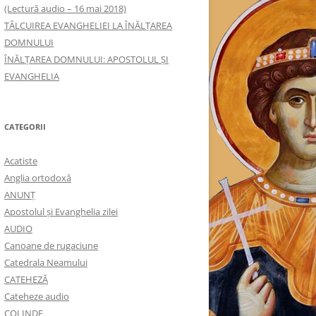
(Lectură audio – 16 mai 2018)
TÂLCUIREA EVANGHELIEI LA ÎNĂLŢAREA
DOMNULUI
ÎNĂLŢAREA DOMNULUI: APOSTOLUL ȘI
EVANGHELIA
CATEGORII
Acatiste
Anglia ortodoxă
ANUNŢ
Apostolul şi Evanghelia zilei
AUDIO
Canoane de rugaciune
Catedrala Neamului
CATEHEZĂ
Cateheze audio
COLINDE