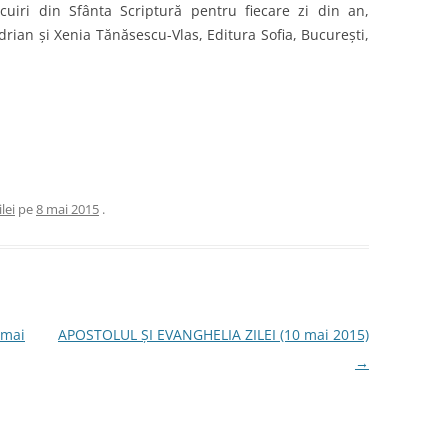
cuiri din Sfânta Scriptură pentru fiecare zi din an,
rian și Xenia Tănăsescu-Vlas, Editura Sofia, București,
lei
pe
8 mai 2015
.
 mai
APOSTOLUL ȘI EVANGHELIA ZILEI (10 mai 2015)
→