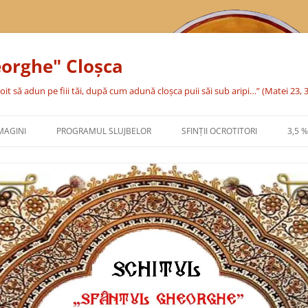
eorghe" Cloşca
oit să adun pe fiii tăi, după cum adună cloşca puii săi sub aripi…” (Matei 23, 
MAGINI
PROGRAMUL SLUJBELOR
SFINŢII OCROTITORI
3,5 
SFÂNTA CUVIOASĂ PARASCHEVA
SFÂNTUL MARE MUCENIC
GHEORGHE