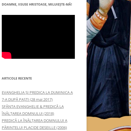
DOAMNE, IISUSE HRISTOASE, MILUIEŞTE-MĂ!
ARTICOLE RECENTE
EVANGHELIA ȘI PREDICA LA DUMINICA A
7-A DUPĂ PAȘTI (28 mai 2017)
SFÂNTA EVANGHELIE & PREDICĂ LA
ÎNĂLŢAREA DOMNULUI (2018)
PREDICĂ LA ÎNĂLŢAREA DOMNULUI A
PĂRINTELUI PLACIDE DESEILLE (2006)