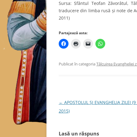
Sursa: Sfântul Teofan Zăvorâtul, Tâl
traducere din limba rusă și note de Ad
2011)
Partajează asta:
Publicat în categoria
Tâlcuirea Evangheliei zi
Navigare
←
APOSTOLUL ȘI EVANGHELIA ZILEI (9
în
2015)
articole
Lasă un răspuns