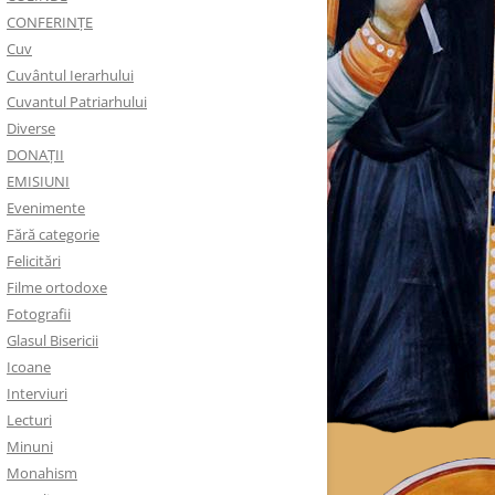
CONFERINȚE
Cuv
Cuvântul Ierarhului
Cuvantul Patriarhului
Diverse
DONAȚII
EMISIUNI
Evenimente
Fără categorie
Felicitări
Filme ortodoxe
Fotografii
Glasul Bisericii
Icoane
Interviuri
Lecturi
Minuni
Monahism