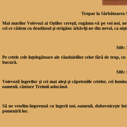
Tropar la Sărbătoarea So
Mai marilor Voievozi ai Oştilor cereşti, rugămu-vă pe voi noi, ne
cei ce cădem cu deadinsul şi strigăm: izbăviţi-ne din nevoi, ca nişt
Stih: 
Pe cetele cele înţelegătoare ale rânduielilor celor fără de trup, 
bucură.
Stih: 
Voievozii îngerilor şi cei mai aleşi şi căpeteniile cetelor, cei lum
oamenii, cântare Treimii aducând.
Să ne veselim împreună cu îngerii noi, oamenii, duhovniceşte într
pomenirii lor.