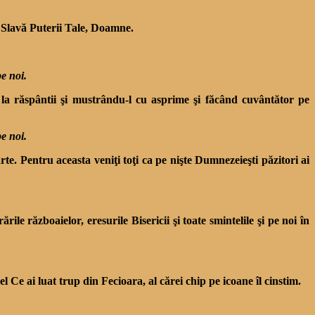
: Slavă Puterii Tale, Doamne.
pe noi.
 la răspântii şi mustrându-l cu asprime şi făcând cuvântător pe
pe noi.
te. Pentru aceasta veniţi toţi ca pe nişte Dumnezeieşti păzitori ai
e războaielor, eresurile Bisericii şi toate smintelile şi pe noi în
Ce ai luat trup din Fecioara, al cărei chip pe icoane îl cinstim.