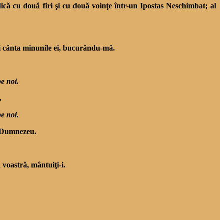
ică cu două firi şi cu două voinţe într-un Ipostas Neschimbat; al
i cânta minunile ei, bucurându-mă.
pe noi.
.
pe noi.
i Dumnezeu.
voastră, mântuiţi-i.