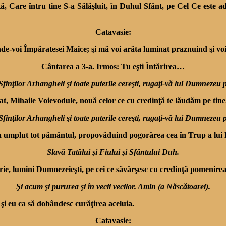
, Care întru tine S-a Sălăşluit, în Duhul Sfânt, pe Cel Ce este ad
Catavasie:
de-voi Împăratesei Maice; şi mă voi arăta luminat praznuind şi vo
Cântarea a 3-a. Irmos: Tu eşti Întărirea…
Sfinţilor Arhangheli şi toate puterile cereşti, rugaţi-vă lui Dumnezeu 
tat, Mihaile Voievodule, nouă celor ce cu credinţă te lăudăm pe tine
Sfinţilor Arhangheli şi toate puterile cereşti, rugaţi-vă lui Dumnezeu 
 a umplut tot pământul, propovăduind pogorârea cea în Trup a lu
Slavă Tatălui şi Fiului şi Sfântului Duh.
e, lumini Dumnezeieşti, pe cei ce săvârşesc cu credinţă pomenirea 
Şi acum şi pururea şi în vecii vecilor. Amin (a Născătoarei).
şi eu ca să dobândesc curăţirea aceluia.
Catavasie: