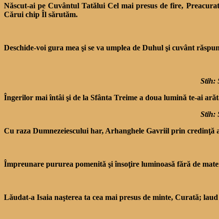
Născut-ai pe Cuvântul Tatălui Cel mai presus de fire, Preacurată
Cărui chip Îl sărutăm.
Deschide-voi gura mea şi se va umplea de Duhul şi cuvânt răspun
Stih: 
Îngerilor mai întâi şi de la Sfânta Treime a doua lumină te-ai ară
Stih: 
Cu raza Dumnezeiescului har, Arhanghele Gavriil prin credinţă
Împreunare pururea pomenită şi însoţire luminoasă fără de materi
Lăudat-a Isaia naşterea ta cea mai presus de minte, Curată; laud 