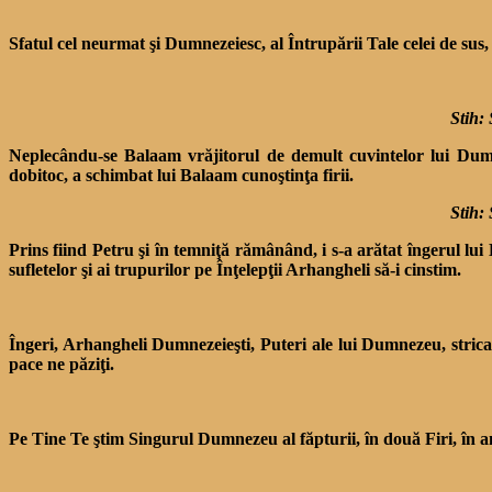
Sfatul cel neurmat şi Dumnezeiesc, al Întrupării Tale celei de sus
Stih: 
Neplecându-se Balaam vrăjitorul de demult cuvintelor lui Dumne
dobitoc, a schimbat lui Balaam cunoştinţa firii.
Stih: 
Prins fiind Petru şi în temniţă rămânând, i s-a arătat îngerul lui
sufletelor şi ai trupurilor pe Înţelepţii Arhangheli să-i cinstim.
Îngeri, Arhangheli Dumnezeieşti, Puteri ale lui Dumnezeu, stricaţi
pace ne păziţi.
Pe Tine Te ştim Singurul Dumnezeu al făpturii, în două Firi, în am