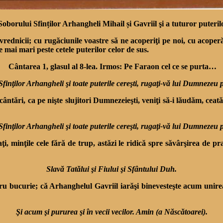
borului Sfinților Arhangheli Mihail și Gavriil şi a tuturor puterilor 
vrednicii; cu rugăciunile voastre să ne acoperiţi pe noi, cu acoperă
e mai mari peste cetele puterilor celor de sus.
Cântarea 1, glasul al 8-lea. Irmos: Pe Faraon cel ce se purta…
Sfinţilor Arhangheli şi toate puterile cereşti, rugaţi-vă lui Dumnezeu 
cu cântări, ca pe nişte slujitori Dumnezeieşti, veniţi să-i lăudăm, 
Sfinţilor Arhangheli şi toate puterile cereşti, rugaţi-vă lui Dumnezeu 
inaţi, minţile cele fără de trup, astăzi le ridică spre săvârşirea de
Slavă Tatălui şi Fiului şi Sfântului Duh.
u bucurie; că Arhanghelul Gavriil iarăşi binevesteşte acum unirea B
Şi acum şi pururea şi în vecii vecilor. Amin (a Născătoarei).