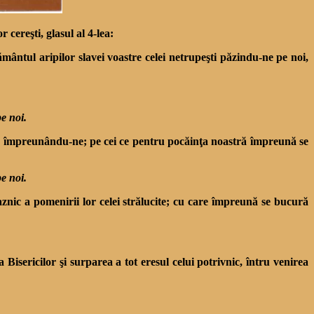
cereşti, glasul al 4-lea:
mântul aripilor slavei voastre celei netrupeşti păzindu-ne pe noi,
pe noi.
ceată împreunându-ne; pe cei ce pentru pocăinţa noastră împreună se
pe noi.
 praznic a pomenirii lor celei strălucite; cu care împreună se bucură
isericilor şi surparea a tot eresul celui potrivnic, întru venirea