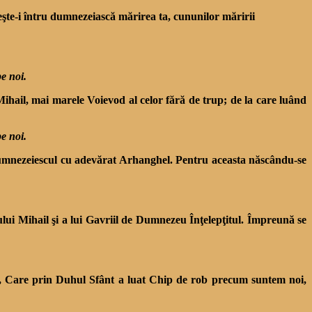
eşte-i întru dumnezeiască mărirea ta, cununilor măririi
pe noi.
Mihail, mai marele Voievod al celor fără de trup; de la care luând
pe noi.
 Dumnezeiescul cu adevărat Arhanghel. Pentru aceasta născându-se
ui Mihail şi a lui Gavriil de Dumnezeu Înţelepţitul. Împreună se
i, Care prin Duhul Sfânt a luat Chip de rob precum suntem noi,