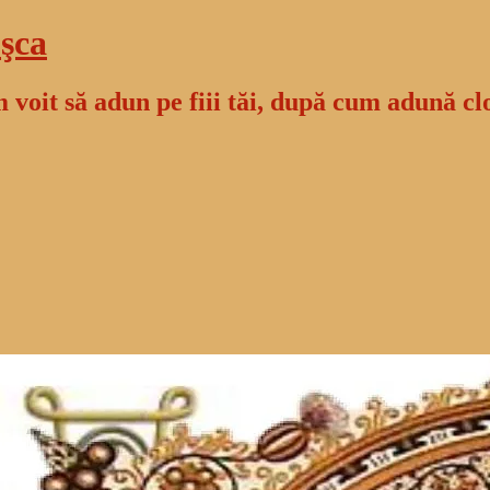
şca
 voit să adun pe fiii tăi, după cum adună cl