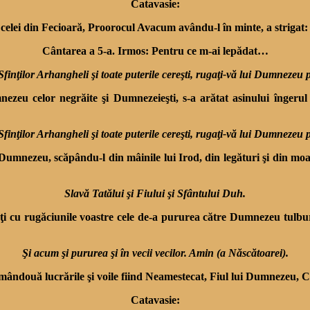
Catavasie:
, celei din Fecioară, Proorocul Avacum avându-l în minte, a strigat
Cântarea a 5-a. Irmos: Pentru ce m-ai lepădat…
Sfinţilor Arhangheli şi toate puterile cereşti, rugaţi-vă lui Dumnezeu 
zeu celor negrăite şi Dumnezeieşti, s-a arătat asinului îngerul
Sfinţilor Arhangheli şi toate puterile cereşti, rugaţi-vă lui Dumnezeu 
 Dumnezeu, scăpându-l din mâinile lui Irod, din legături şi din moar
Slavă Tatălui şi Fiului şi Sfântului Duh.
 cu rugăciunile voastre cele de-a pururea către Dumnezeu tulburăril
Şi acum şi pururea şi în vecii vecilor. Amin (a Născătoarei).
ândouă lucrările şi voile fiind Neamestecat, Fiul lui Dumnezeu, Cel 
Catavasie: