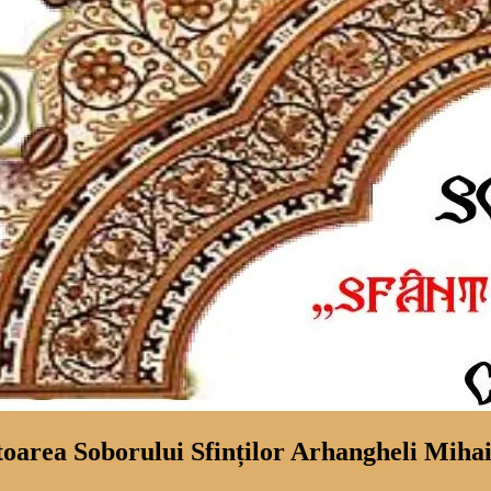
rea Soborului Sfinților Arhangheli Mihail ș