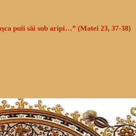
oşca puii săi sub aripi…” (Matei 23, 37-38)