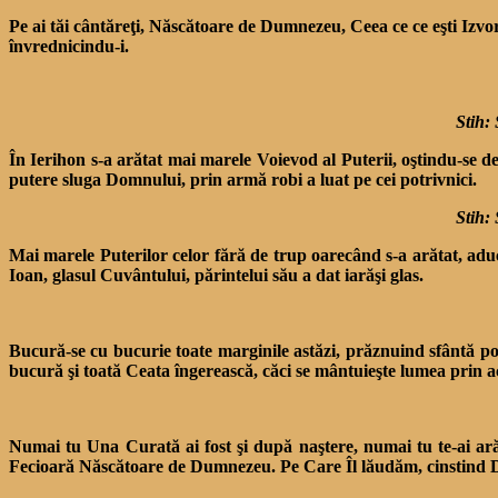
Pe ai tăi cântăreţi, Născătoare de Dumnezeu, Ceea ce ce eşti Izvo
învrednicindu-i.
Stih: 
În Ierihon s-a arătat mai marele Voievod al Puterii, oştindu-se d
putere sluga Domnului, prin armă robi a luat pe cei potrivnici.
Stih: 
Mai marele Puterilor celor fără de trup oarecând s-a arătat, ad
Ioan, glasul Cuvântului, părintelui său a dat iarăşi glas.
Bucură-se cu bucurie toate marginile astăzi, prăznuind sfântă p
bucură şi toată Ceata îngerească, căci se mântuieşte lumea prin 
Numai tu Una Curată ai fost şi după naştere, numai tu te-ai a
Fecioară Născătoare de Dumnezeu. Pe Care Îl lăudăm, cinstind