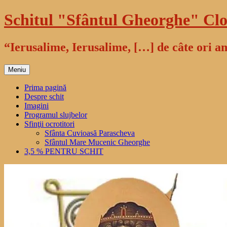
Sari
Schitul "Sfântul Gheorghe" Clo
la
conținut
“Ierusalime, Ierusalime, […] de câte ori am
Meniu
Prima pagină
Despre schit
Imagini
Programul slujbelor
Sfinţii ocrotitori
Sfânta Cuvioasă Parascheva
Sfântul Mare Mucenic Gheorghe
3,5 % PENTRU SCHIT