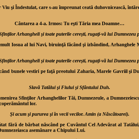
r Viu şi Îndestulat, care s-au împreunat ceată duhovnicească, întăr
Cântarea a 4-a. Irmos: Tu eşti Tăria mea Doamne…
Sfinţilor Arhangheli şi toate puterile cereşti, rugaţi-vă lui Dumnezeu 
emult Iosua al lui Navi, biruinţă făcând şi izbândind, Arhanghele 
Sfinţilor Arhangheli şi toate puterile cereşti, rugaţi-vă lui Dumnezeu 
ucând bunele vestiri pe faţă preotului Zaharia, Marele Gavriil şi
Slavă Tatălui şi Fiului şi Sfântului Duh.
omenirea Sfinţilor Arhanghelilor Tăi, Dumnezeule, a Dumnezeiescul
acoperământul lor.
Şi acum şi pururea şi în vecii vecilor. Amin (a Născătoarei).
rătat fără de bărbat născând pe Cuvântul Cel Adevărat al Tatălu
 Dumnezeiasca asemănare a Chipului Lui.