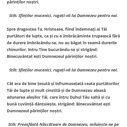
părinţilor noştri.
Stih: Sfinţilor mucenici, rugaţi-vă lui Dumnezeu pentru noi.
Spre dragostea Ta, Hristoase, fiind îndemnaţi ai Tăi
purtători de lupte, ca şi cu o îmbrăcăminte trupească fără
de durere îmbrăcându-se, nu au băgat în seamă durerile
chinurilor, întru Tine bucurându-se şi strigând:
Binecuvântat eşti Dumnezeul părinţilor noştri.
Stih: Sfinţilor mucenici, rugaţi-vă lui Dumnezeu pentru noi.
Cât era de bine ţesută şi înfrumuseţată ceata purtătorilor
Tăi de lupte şi mult cinstită şi de Dumnezeu aleasă
adunarea aleşilor Tăi, care întru Duhul Tău saltă şi cu
bună cuviinţă dănţuieşte, strigând: Binecuvântat eşti
Dumnezeul părinţilor noştri.
Stih: Preasfântă Născătoare de Dumnezeu, miluieşte-ne pe