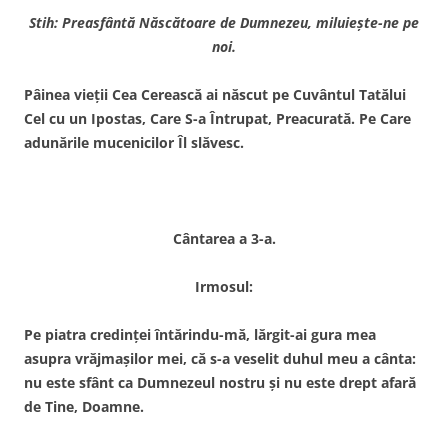
Stih: Preasfântă Născătoare de Dumnezeu, miluieşte-ne pe
noi.
Pâinea vieţii Cea Cerească ai născut pe Cuvântul Tatălui
Cel cu un Ipostas, Care S-a Întrupat, Preacurată. Pe Care
adunările mucenicilor Îl slăvesc.
Cântarea a 3-a.
Irmosul:
Pe piatra credinţei întărindu-mă, lărgit-ai gura mea
asupra vrăjmaşilor mei, că s-a veselit duhul meu a cânta:
nu este sfânt ca Dumnezeul nostru şi nu este drept afară
de Tine, Doamne.