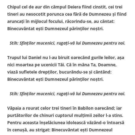
Chipul cel de aur din câmpul Deiera fiind cinstit, cei trei
tineri au nesocotit porunca cea fără de Dumnezeu şi fiind
aruncaţi în mijlocul focului, răcorindu-se, au cântat:
Binecuvântat eşti Dumnezeul părinţilor noştri.
Stih: Sfinţilor mucenici, rugaţi-vă lui Dumnezeu pentru noi.
Trupul lui Daniel nu l-au biruit oarecând gurile leilor, aşa
nici moartea pe ucenicii Tăi. Că în mâna Ta, Doamne,
viază sufletele drepţilor, bucurându-se şi cântând:
Binecuvântat eşti Dumnezeul părinţilor noştri.
Stih: Sfinţilor mucenici, rugaţi-vă lui Dumnezeu pentru noi.
Văpaia a rourat celor trei tineri în Babilon oarecând; iar
purtătorilor de chinuri cuptorul mulţimii zeilor l-a stins.
Pentru aceasta înşelăciunea idolească văzând-o întoarsă
în cenuşă, au strigat: Binecuvântat eşti Dumnezeul