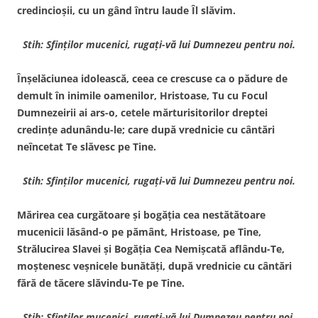
credincioşii, cu un gând întru laude Îl slăvim.
Stih: Sfinţilor mucenici, rugaţi-vă lui Dumnezeu pentru noi.
Înşelăciunea idolească, ceea ce crescuse ca o pădure de
demult în inimile oamenilor, Hristoase, Tu cu Focul
Dumnezeirii ai ars-o, cetele mărturisitorilor dreptei
credinţe adunându-le; care după vrednicie cu cântări
neîncetat Te slăvesc pe Tine.
Stih: Sfinţilor mucenici, rugaţi-vă lui Dumnezeu pentru noi.
Mărirea cea curgătoare şi bogăţia cea nestătătoare
mucenicii lăsând-o pe pământ, Hristoase, pe Tine,
Strălucirea Slavei şi Bogăţia Cea Nemişcată aflându-Te,
moştenesc veşnicele bunătăţi, după vrednicie cu cântări
fără de tăcere slăvindu-Te pe Tine.
Stih: Sfinţilor mucenici, rugaţi-vă lui Dumnezeu pentru noi.