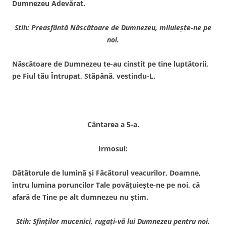
Dumnezeu Adevărat.
Stih: Preasfântă Născătoare de Dumnezeu, miluieşte-ne pe
noi.
Născătoare de Dumnezeu te-au cinstit pe tine luptătorii,
pe Fiul tău Întrupat, Stăpână, vestindu-L.
Cântarea a 5-a.
Irmosul:
Dătătorule de lumină şi Făcătorul veacurilor, Doamne,
întru lumina poruncilor Tale povăţuieşte-ne pe noi, că
afară de Tine pe alt dumnezeu nu ştim.
Stih: Sfinţilor mucenici, rugaţi-vă lui Dumnezeu pentru noi.