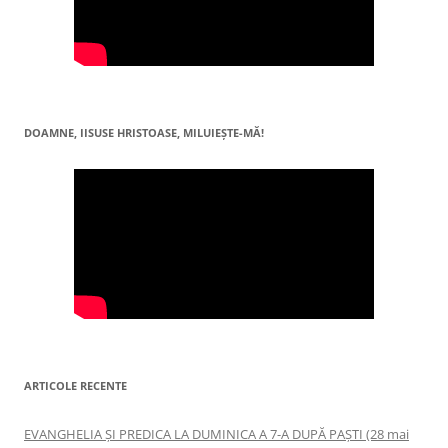
DOAMNE, IISUSE HRISTOASE, MILUIEŞTE-MĂ!
ARTICOLE RECENTE
EVANGHELIA ȘI PREDICA LA DUMINICA A 7-A DUPĂ PAȘTI (28 mai