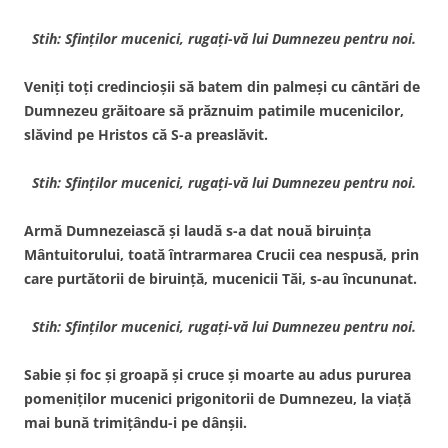
Stih: Sfinţilor mucenici, rugaţi-vă lui Dumnezeu pentru noi.
Veniţi toţi credincioşii să batem din palmeşi cu cântări de
Dumnezeu grăitoare să prăznuim patimile mucenicilor,
slăvind pe Hristos că S-a preaslăvit.
Stih: Sfinţilor mucenici, rugaţi-vă lui Dumnezeu pentru noi.
Armă Dumnezeiască şi laudă s-a dat nouă biruinţa
Mântuitorului, toată întrarmarea Crucii cea nespusă, prin
care purtătorii de biruinţă, mucenicii Tăi, s-au încununat.
Stih: Sfinţilor mucenici, rugaţi-vă lui Dumnezeu pentru noi.
Sabie şi foc şi groapă şi cruce şi moarte au adus pururea
pomeniţilor mucenici prigonitorii de Dumnezeu, la viaţă
mai bună trimiţându-i pe dânşii.