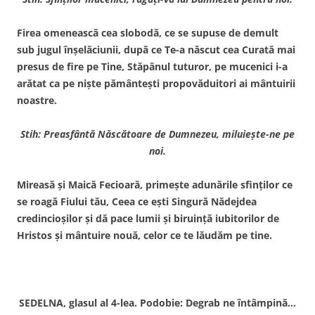
Firea omenească cea slobodă, ce se supuse de demult
sub jugul înşelăciunii, după ce Te-a născut cea Curată mai
presus de fire pe Tine, Stăpânul tuturor, pe mucenici i-a
arătat ca pe nişte pământeşti propovăduitori ai mântuirii
noastre.
Stih: Preasfântă Născătoare de Dumnezeu, miluieşte-ne pe
noi.
Mireasă şi Maică Fecioară, primeşte adunările sfinţilor ce
se roagă Fiului tău, Ceea ce eşti Singură Nădejdea
credincioşilor şi dă pace lumii şi biruinţă iubitorilor de
Hristos şi mântuire nouă, celor ce te lăudăm pe tine.
SEDELNA, glasul al 4-lea. Podobie: Degrab ne întâmpină…