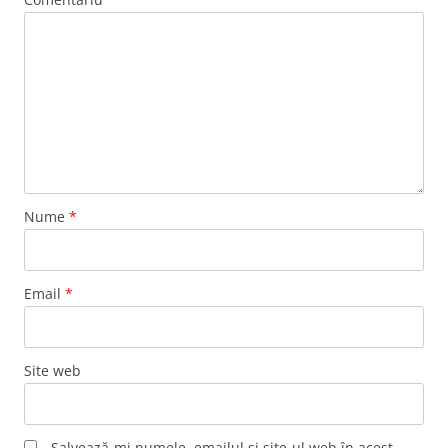
Nume
*
Email
*
Site web
Salvează-mi numele, emailul și site-ul web în acest