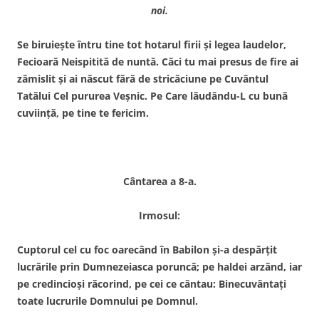
noi.
Se biruieşte întru tine tot hotarul firii şi legea laudelor,
Fecioară Neispitită de nuntă. Căci tu mai presus de fire ai
zămislit şi ai născut fără de stricăciune pe Cuvântul
Tatălui Cel pururea Veşnic. Pe Care lăudându-L cu bună
cuviinţă, pe tine te fericim.
Cântarea a 8-a.
Irmosul:
Cuptorul cel cu foc oarecând în Babilon şi-a despărţit
lucrările prin Dumnezeiasca poruncă; pe haldei arzând, iar
pe credincioşi răcorind, pe cei ce cântau: Binecuvântaţi
toate lucrurile Domnului pe Domnul.