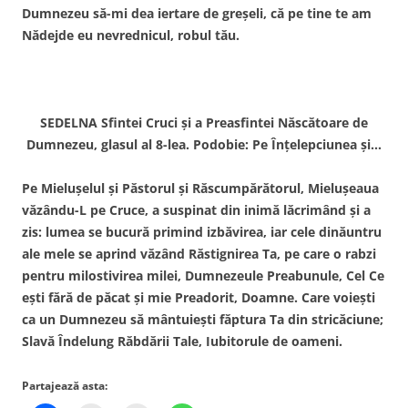
Dumnezeu să-mi dea iertare de greşeli, că pe tine te am
Nădejde eu nevrednicul, robul tău.
SEDELNA Sfintei Cruci şi a Preasfintei Născătoare de
Dumnezeu, glasul al 8-lea. Podobie: Pe Înţelepciunea şi…
Pe Mieluşelul şi Păstorul şi Răscumpărătorul, Mieluşeaua
văzându-L pe Cruce, a suspinat din inimă lăcrimând şi a
zis: lumea se bucură primind izbăvirea, iar cele dinăuntru
ale mele se aprind văzând Răstignirea Ta, pe care o rabzi
pentru milostivirea milei, Dumnezeule Preabunule, Cel Ce
eşti fără de păcat şi mie Preadorit, Doamne. Care voieşti
ca un Dumnezeu să mântuieşti făptura Ta din stricăciune;
Slavă Îndelung Răbdării Tale, Iubitorule de oameni.
Partajează asta: