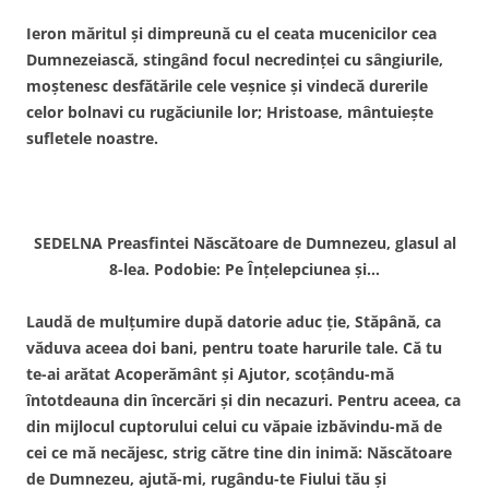
Ieron măritul şi dimpreună cu el ceata mucenicilor cea
Dumnezeiască, stingând focul necredinţei cu sângiurile,
moştenesc desfătările cele veşnice şi vindecă durerile
celor bolnavi cu rugăciunile lor; Hristoase, mântuieşte
sufletele noastre.
SEDELNA Preasfintei Născătoare de Dumnezeu, glasul al
8-lea. Podobie: Pe Înţelepciunea şi…
Laudă de mulţumire după datorie aduc ţie, Stăpână, ca
văduva aceea doi bani, pentru toate harurile tale. Că tu
te-ai arătat Acoperământ şi Ajutor, scoţându-mă
întotdeauna din încercări şi din necazuri. Pentru aceea, ca
din mijlocul cuptorului celui cu văpaie izbăvindu-mă de
cei ce mă necăjesc, strig către tine din inimă: Născătoare
de Dumnezeu, ajută-mi, rugându-te Fiului tău şi