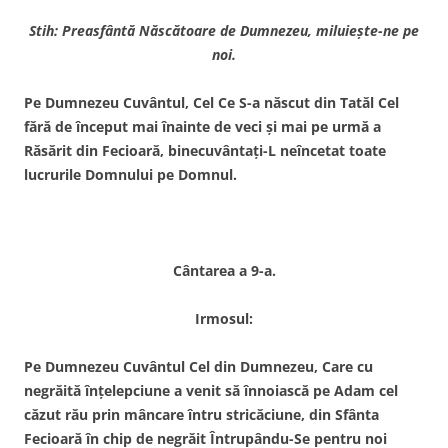
Stih: Preasfântă Născătoare de Dumnezeu, miluieşte-ne pe
noi.
Pe Dumnezeu Cuvântul, Cel Ce S-a născut din Tatăl Cel
fără de început mai înainte de veci şi mai pe urmă a
Răsărit din Fecioară, binecuvântaţi-L neîncetat toate
lucrurile Domnului pe Domnul.
Cântarea a 9-a.
Irmosul:
Pe Dumnezeu Cuvântul Cel din Dumnezeu, Care cu
negrăită înţelepciune a venit să înnoiască pe Adam cel
căzut rău prin mâncare întru stricăciune, din Sfânta
Fecioară în chip de negrăit Întrupându-Se pentru noi