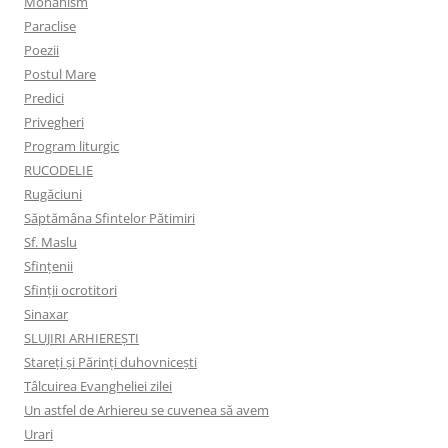
Monahism
Paraclise
Poezii
Postul Mare
Predici
Privegheri
Program liturgic
RUCODELIE
Rugăciuni
Săptămâna Sfintelor Pătimiri
Sf. Maslu
Sfințenii
Sfinții ocrotitori
Sinaxar
SLUJIRI ARHIEREȘTI
Stareți și Părinți duhovnicești
Tâlcuirea Evangheliei zilei
Un astfel de Arhiereu se cuvenea să avem
Urari