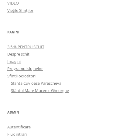
VIDEO
Viețile Sfinților
PAGINI
3,5 % PENTRU SCHIT
Despre schit
Imagini
Programul slujbelor
Sfinţii ocrotitori
Sfânta Cuvioasă Parascheva
Sfântul Mare Mucenic Gheorghe
ADMIN
Autentificare
Flux intrări