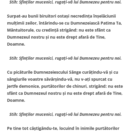
Stih: Sfinţilor mucenici, rugaţi-vă lui Dumnezeu pentru noi.
Surpat-au bunii biruitori ostaşi necredinţa înşelăciunii
mulţimii zeilor, întărindu-se cu Dumnezeiască Patima Ta,
Mântuitorule, cu credinţă strigând: nu este sfânt ca
Dumnezeul nostru şi nu este drept afară de Tine,
Doamne.
Stih: Sfinţilor mucenici, rugaţi-vă lui Dumnezeu pentru noi.
Cu picăturile Dumnezeiescului Sânge curăţindu-vă şi cu
sângiurile voastre săvârşindu-vă, nu v-aţi spurcat cu
jertfe demonice, purtătorilor de chinuri, strigând: nu este
sfânt ca Dumnezeul nostru şi nu este drept afară de Tine,
Doamne.
Stih: Sfinţilor mucenici, rugaţi-vă lui Dumnezeu pentru noi.
Pe tine tot câştigându-te, locuind în inimile purtătorilor