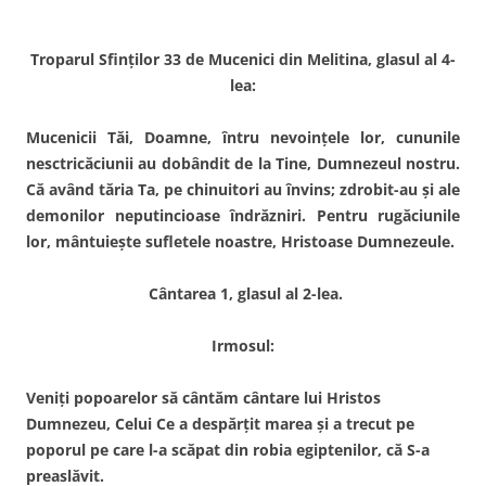
Troparul Sfinţilor 33 de Mucenici din Melitina, glasul al 4-
lea:
Mucenicii Tăi, Doamne, întru nevoinţele lor, cununile
nesctricăciunii au dobândit de la Tine, Dumnezeul nostru.
Că având tăria Ta, pe chinuitori au învins; zdrobit-au şi ale
demonilor neputincioase îndrăzniri. Pentru rugăciunile
lor, mântuieşte sufletele noastre, Hristoase Dumnezeule.
Cântarea 1, glasul al 2-lea.
Irmosul:
Veniţi popoarelor să cântăm cântare lui Hristos
Dumnezeu, Celui Ce a despărţit marea şi a trecut pe
poporul pe care l-a scăpat din robia egiptenilor, că S-a
preaslăvit.