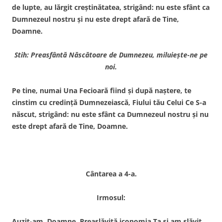
de lupte, au lărgit creştinătatea, strigând: nu este sfânt ca
Dumnezeul nostru şi nu este drept afară de Tine,
Doamne.
Stih: Preasfântă Născătoare de Dumnezeu, miluieşte-ne pe
noi.
Pe tine, numai Una Fecioară fiind şi după naştere, te
cinstim cu credinţă Dumnezeiască, Fiului tău Celui Ce S-a
născut, strigând: nu este sfânt ca Dumnezeul nostru şi nu
este drept afară de Tine, Doamne.
Cântarea a 4-a.
Irmosul:
Auzit-am, Doamne, Preaslăvită iconomia Ta şi am slăvit,