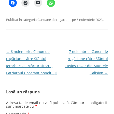
Publicat în categoria
Canoane de rugaciune
pe
6 noiembrie 2023
.
Navigare
←
6 noiembrie: Canon de
7 noiembrie: Canon de
în
rugăciune către Sfântul
rugăciune către Sfântul
articole
Ierarh Pavel Mărturisitorul,
Cuvios Lazăr din Muntele
Patriarhul Constantinopolului
Galision
→
Lasă un răspuns
Adresa ta de email nu va fi publicată.
Câmpurile obligatorii
sunt marcate cu
*
Comentariu
*