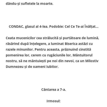
dându-şi sufletele la moarte.
CONDAC, glasul al 4-lea. Podobie: Cel Ce Te-ai Înălţat…
Ceata mucenicilor cea strălucită şi purtătoare de lumină,
răsărind după înţelegere, a luminat Biserica astăzi cu
razele minunilor. Pentru aceasta, prăznuind cinstită
pomenirea lor, cerem cu rugăciunile lor, Mântuitorul
nostru, să ne mântuieşti pe noi din nevoi, ca un Milostiv
Dumnezeu şi de oameni iubitor.
Cântarea a 7-a.
Irmosul: