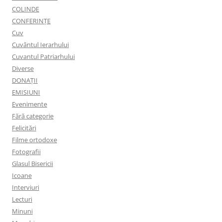
COLINDE
CONFERINȚE
Cuv
Cuvântul Ierarhului
Cuvantul Patriarhului
Diverse
DONAȚII
EMISIUNI
Evenimente
Fără categorie
Felicitări
Filme ortodoxe
Fotografii
Glasul Bisericii
Icoane
Interviuri
Lecturi
Minuni