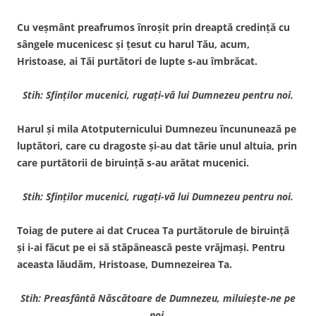
Cu veşmânt preafrumos înroşit prin dreaptă credinţă cu
sângele mucenicesc şi ţesut cu harul Tău, acum,
Hristoase, ai Tăi purtători de lupte s-au îmbrăcat.
Stih: Sfinţilor mucenici, rugaţi-vă lui Dumnezeu pentru noi.
Harul şi mila Atotputernicului Dumnezeu încununează pe
luptători, care cu dragoste şi-au dat tărie unul altuia, prin
care purtătorii de biruinţă s-au arătat mucenici.
Stih: Sfinţilor mucenici, rugaţi-vă lui Dumnezeu pentru noi.
Toiag de putere ai dat Crucea Ta purtătorule de biruinţă
şi i-ai făcut pe ei să stăpânească peste vrăjmaşi. Pentru
aceasta lăudăm, Hristoase, Dumnezeirea Ta.
Stih: Preasfântă Născătoare de Dumnezeu, miluieşte-ne pe
noi.