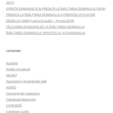
2017)
SFÂNTA EVANGHELIE & PREDICĂ LA ÎNĂLŢAREA DOMNULUI (2018)
PREDICĂ LA ÎNĂLŢAREA DOMNULUI A PĂRINTELUI PLACIDE
DESEILLE (2006) (Lectură audio – 16 mai 2018)
TÂLCUIREA EVANGHELIEI LA ÎNĂLŢAREA DOMNULUI
ÎNĂLŢAREA DOMNULUI: APOSTOLUL ȘI EVANGHELIA
CATEGORII
Acatiste
Anglia ortodoxă
ANUNŢ
Apostolul şi Evanghelia zilei
AUDIO
Canoane de rugaciune
Catedrala Neamului
CATEHEZĂ
Cateheze audio