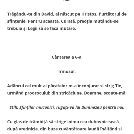
Trăgându-te din David, ai născut pe Hristos, Purtătorul de
sfinţenie. Pentru aceasta, Curată, preoţia mutându-se,
trebuia şi Legii să se facă mutare.
Cântarea a 6-a.
Irmosul:
Adâncul cel mult al păcatelor m-a înconjurat şi strig Ţie,
urmând proorocului: din stricăciune, Doamne, scoate-mă.
Stih: Sfinţilor mucenici, rugaţi-vă lui Dumnezeu pentru noi.
Cu glas de trâmbiţă să strige inima cea duhovnicească,
după vrednicie, din buze cuvântătoare laudă înălţând şi