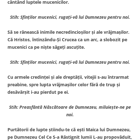
cântând luptele mucenicilor.
Stih: Sfinţilor mucenici, rugaţi-vă lui Dumnezeu pentru noi.
Să se rănească inimile necredincioşilor şi ale vrăjmaşilor.
Că Hristos, întinzându-Şi Crucea ca un arc, a slobozit pe
mucenici ca pe nişte săgeţi ascuţite.
Stih: Sfinţilor mucenici, rugaţi-vă lui Dumnezeu pentru noi.
Cu armele credinţei şi ale dreptăţii, vitejii s-au întrarmat
preabine, spre lupta vrăjmaşilor celor fără de trup şi
desăvârşit i-au pierdut pe ei.
Stih: Preasfântă Născătoare de Dumnezeu, miluieşte-ne pe
noi.
Purtătorii de lupte ştiindu-te că eşti Maica lui Dumnezeu,
pe Dumnezeu Cel Ce S-a Răstignit lumii L-au propovăduit,