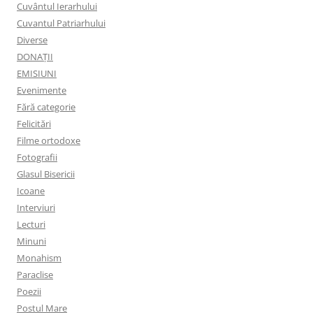
Cuvântul Ierarhului
Cuvantul Patriarhului
Diverse
DONAȚII
EMISIUNI
Evenimente
Fără categorie
Felicitări
Filme ortodoxe
Fotografii
Glasul Bisericii
Icoane
Interviuri
Lecturi
Minuni
Monahism
Paraclise
Poezii
Postul Mare