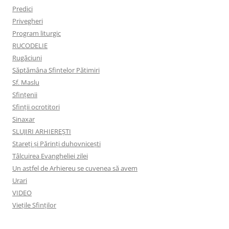
Predici
Privegheri
Program liturgic
RUCODELIE
Rugăciuni
Săptămâna Sfintelor Pătimiri
Sf. Maslu
Sfințenii
Sfinții ocrotitori
Sinaxar
SLUJIRI ARHIEREȘTI
Stareți și Părinți duhovnicești
Tâlcuirea Evangheliei zilei
Un astfel de Arhiereu se cuvenea să avem
Urari
VIDEO
Viețile Sfinților