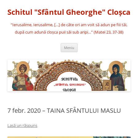
Sari
la
Schitul "Sfântul Gheorghe" Cloşca
conținut
“Ierusalime, Ierusalime, […] de câte ori am voit să adun pe fiii tăi,
după cum adună cloşca puii săi sub aripi…” (Matei 23, 37-38)
Meniu
7 febr. 2020 – TAINA SFÂNTULUI MASLU
Lasă un răspuns