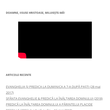
DOAMNE, IISUSE HRISTOASE, MILUIEŞTE-MĂ!
ARTICOLE RECENTE
EVANGHELIA ȘI PREDICA LA DUMINICA A 7-A DUPĂ PAȘTI (28 mai
2017)
SFÂNTA EVANGHELIE & PREDICĂ LA ÎNĂLŢAREA DOMNULUI (2018)
PREDICĂ LA ÎNĂLŢAREA DOMNULUI A PĂRINTELUI PLACIDE