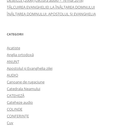
DESEILLE (2006) (Lectură audio – 16 mai 2018)
TÂLCUIREA EVANGHELIEI LA ÎNĂLŢAREA DOMNULUI
ÎNĂLŢAREA DOMNULUI: APOSTOLUL ȘI EVANGHELIA
CATEGORII
Acatiste
Anglia ortodoxă
ANUNŢ
Apostolul şi Evanghelia zilei
AUDIO
Canoane de rugaciune
Catedrala Neamului
CATEHEZĂ
Cateheze audio
COLINDE
CONFERINȚE
Cuv