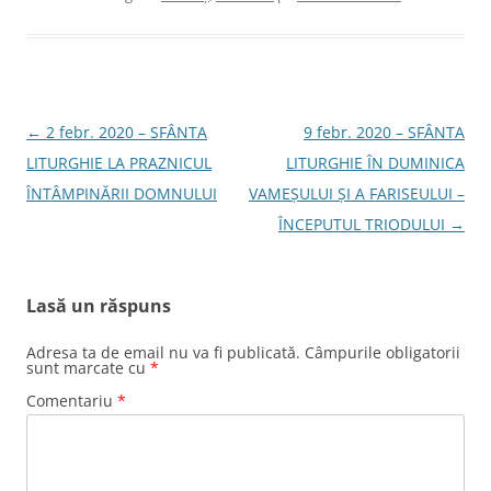
Navigare
←
2 febr. 2020 – SFÂNTA
9 febr. 2020 – SFÂNTA
în
LITURGHIE LA PRAZNICUL
LITURGHIE ÎN DUMINICA
articole
ÎNTÂMPINĂRII DOMNULUI
VAMEȘULUI ȘI A FARISEULUI –
ÎNCEPUTUL TRIODULUI
→
Lasă un răspuns
Adresa ta de email nu va fi publicată.
Câmpurile obligatorii
sunt marcate cu
*
Comentariu
*