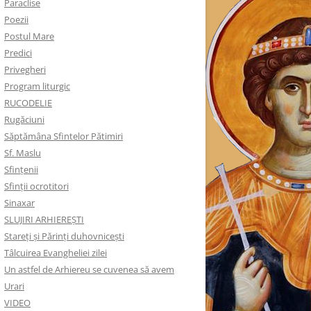
Paraclise
Poezii
Postul Mare
Predici
Privegheri
Program liturgic
RUCODELIE
Rugăciuni
Săptămâna Sfintelor Pătimiri
Sf. Maslu
Sfințenii
Sfinții ocrotitori
Sinaxar
SLUJIRI ARHIEREȘTI
Stareți și Părinți duhovnicești
Tâlcuirea Evangheliei zilei
Un astfel de Arhiereu se cuvenea să avem
Urari
VIDEO