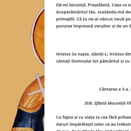
Dă-mi biruinţă, Preasfântă, Ceea ce eş
Acoperământul tău, scoţându-mă de-a p
primejdii. Că tu ne-ai născut nouă pe 
pururea împreună vecuitor şi de un 
Hristos Se naşte, slăviţi-L; Hristos di
cântaţi Domnului tot pământul şi cu v
Cântarea a 3-a.
Stih: Sfântă Muceniţă Fi
Cu fapta şi cu viaţa ta cea fără prih
daruri împărăteşti celor ce au trebui