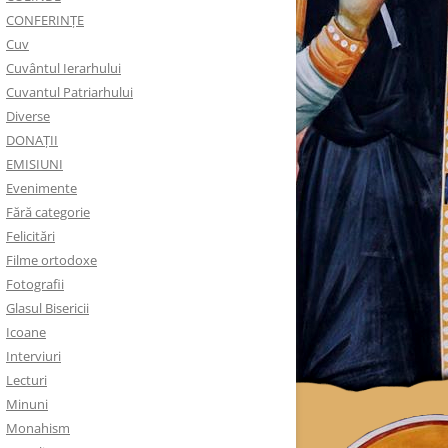
CONFERINȚE
Cuv
Cuvântul Ierarhului
Cuvantul Patriarhului
Diverse
DONAȚII
EMISIUNI
Evenimente
Fără categorie
Felicitări
Filme ortodoxe
Fotografii
Glasul Bisericii
Icoane
Interviuri
Lecturi
Minuni
Monahism