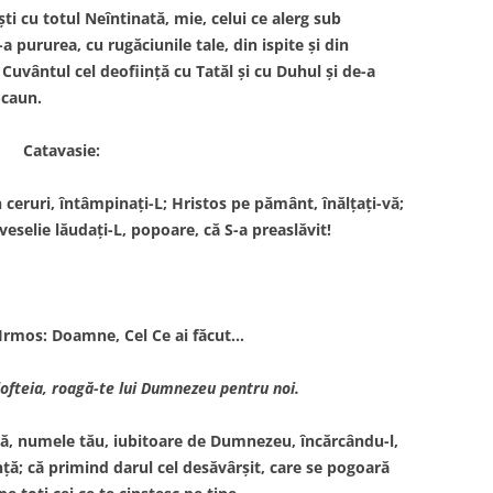
ti cu totul Neîntinată, mie, celui ce alerg sub
ururea, cu rugăciunile tale, din ispite şi din
Cuvântul cel deofiinţă cu Tatăl şi cu Duhul şi de-a
Scaun.
Catavasie:
n ceruri, întâmpinaţi-L; Hristos pe pământ, înălţaţi-vă;
eselie lăudaţi-L, popoare, că S-a preaslăvit!
 Irmos: Doamne, Cel Ce ai făcut…
lofteia, roagă-te lui Dumnezeu pentru noi.
ană, numele tău, iubitoare de Dumnezeu, încărcându-l,
nţă; că primind darul cel desăvârşit, care se pogoară