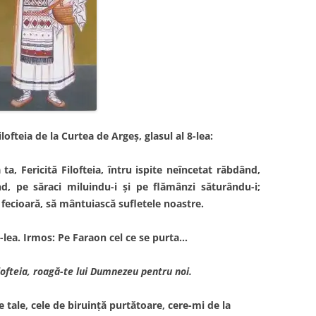
lofteia de la Curtea de Argeş, glasul al 8-lea:
 ta, Fericită Filofteia, întru ispite neîncetat răbdând,
nd, pe săraci miluindu-i şi pe flămânzi săturându-i;
fecioară, să mântuiască sufletele noastre.
8-lea. Irmos: Pe Faraon cel ce se purta…
lofteia, roagă-te lui Dumnezeu pentru noi.
e tale, cele de biruinţă purtătoare, cere-mi de la