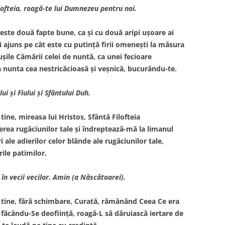
lofteia, roagă-te lui Dumnezeu pentru noi.
ceste două fapte bune, ca şi cu două aripi uşoare ai
i ajuns pe cât este cu putinţă firii omeneşti la măsura
 uşile Cămării celei de nuntă, ca unei fecioare
 la nunta cea nestricăcioasă şi veşnică, bucurându-te.
ui şi Fiului şi Sfântului Duh.
ine, mireasa lui Hristos, Sfântă Filofteia
ea rugăciunilor tale şi îndreptează-mă la limanul
 ale adierilor celor blânde ale rugăciunilor tale,
rile patimilor.
 în vecii vecilor. Amin (a Născătoarei).
 tine, fără schimbare, Curată, rămânând Ceea Ce era
e făcându-Se deofiinţă, roagă-L să dăruiască iertare de