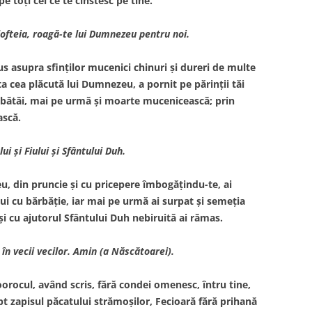
e toţi cei ce te cinstesc pe tine.
lofteia, roagă-te lui Dumnezeu pentru noi.
dus asupra sfinţilor mucenici chinuri şi dureri de multe
ta cea plăcută lui Dumnezeu, a pornit pe părinţii tăi
i bătăi, mai pe urmă şi moarte mucenicească; prin
ască.
ui şi Fiului şi Sfântului Duh.
u, din pruncie şi cu pricepere îmbogăţindu-te, ai
lui cu bărbăţie, iar mai pe urmă ai surpat şi semeţia
şi cu ajutorul Sfântului Duh nebiruită ai rămas.
 în vecii vecilor. Amin (a Născătoarei).
orocul, având scris, fără condei omenesc, întru tine,
t zapisul păcatului strămoşilor, Fecioară fără prihană