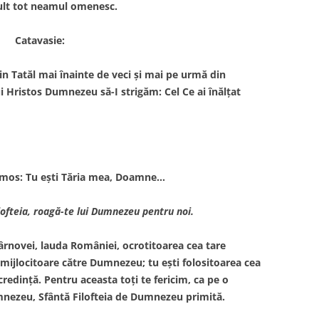
mult tot neamul omenesc.
Catavasie:
din Tatăl mai înainte de veci şi mai pe urmă din
i Hristos Dumnezeu să-I strigăm: Cel Ce ai înălţat
Irmos: Tu eşti Tăria mea, Doamne…
lofteia, roagă-te lui Dumnezeu pentru noi.
ârnovei, lauda României, ocrotitoarea cea tare
 mijlocitoare către Dumnezeu; tu eşti folositoarea cea
credinţă. Pentru aceasta toţi te fericim, ca pe o
mnezeu, Sfântă Filofteia de Dumnezeu primită.