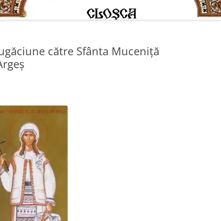
ugăciune către Sfânta Muceniţă
Argeş