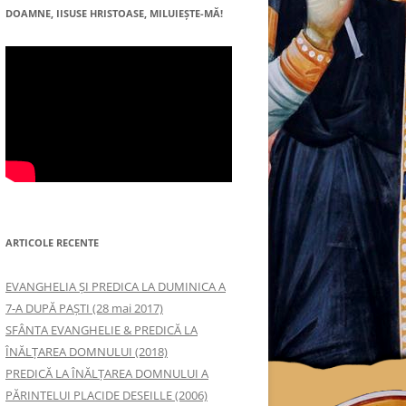
DOAMNE, IISUSE HRISTOASE, MILUIEŞTE-MĂ!
ARTICOLE RECENTE
EVANGHELIA ȘI PREDICA LA DUMINICA A
7-A DUPĂ PAȘTI (28 mai 2017)
SFÂNTA EVANGHELIE & PREDICĂ LA
ÎNĂLŢAREA DOMNULUI (2018)
PREDICĂ LA ÎNĂLŢAREA DOMNULUI A
PĂRINTELUI PLACIDE DESEILLE (2006)