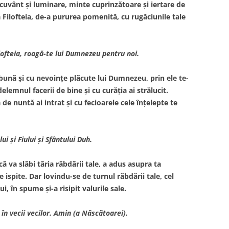
 cuvânt şi luminare, minte cuprinzătoare şi iertare de
ntă Filofteia, de-a pururea pomenită, cu rugăciunile tale
lofteia, roagă-te lui Dumnezeu pentru noi.
bună şi cu nevoinţe plăcute lui Dumnezeu, prin ele te-
delemnul facerii de bine şi cu curăţia ai strălucit.
e nuntă ai intrat şi cu fecioarele cele înţelepte te
ui şi Fiului şi Sfântului Duh.
ă va slăbi tăria răbdării tale, a adus asupra ta
 ispite. Dar lovindu-se de turnul răbdării tale, cel
, în spume şi-a risipit valurile sale.
 în vecii vecilor. Amin (a Născătoarei).