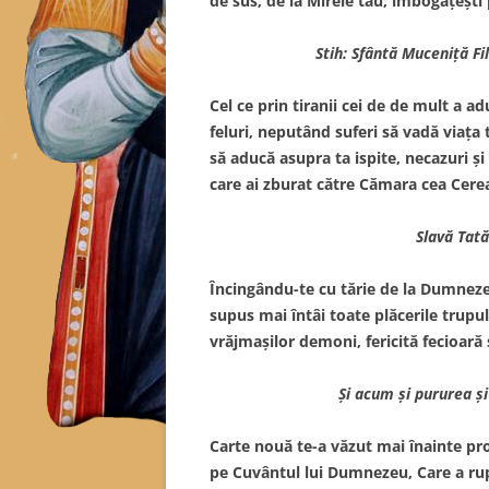
de sus, de la Mirele tău, îmbogăţeşti p
Stih: Sfântă Muceniţă Fi
Cel ce prin tiranii cei de de mult a a
feluri, neputând suferi să vadă viaţa 
să aducă asupra ta ispite, necazuri ş
care ai zburat către Cămara cea Cere
Slavă Tatăl
Încingându-te cu tărie de la Dumneze
supus mai întâi toate plăcerile trupu
vrăjmaşilor demoni, fericită fecioară 
Şi acum şi pururea şi
Carte nouă te-a văzut mai înainte pro
pe Cuvântul lui Dumnezeu, Care a rup