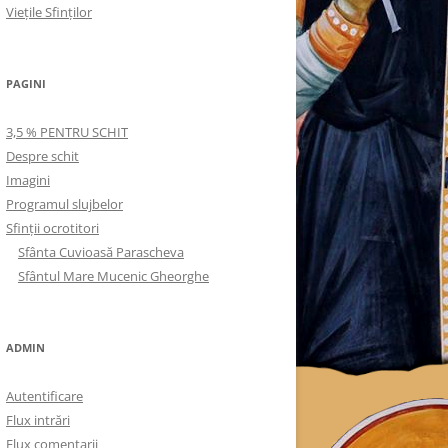
Viețile Sfinților
PAGINI
3,5 % PENTRU SCHIT
Despre schit
Imagini
Programul slujbelor
Sfinţii ocrotitori
Sfânta Cuvioasă Parascheva
Sfântul Mare Mucenic Gheorghe
ADMIN
Autentificare
Flux intrări
Flux comentarii