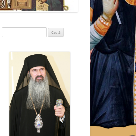
Caută
după: