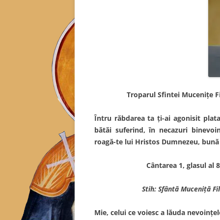
Troparul Sfintei Muceniţe Fi
Întru răbdarea ta ţi-ai agonisit plata
bătăi suferind, în necazuri binevoi
roagă-te lui Hristos Dumnezeu, bună 
Cântarea 1, glasul al 
Stih: Sfântă Muceniţă Fi
Mie, celui ce voiesc a lăuda nevoinţel