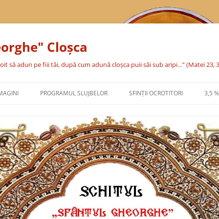
eorghe" Cloşca
oit să adun pe fiii tăi, după cum adună cloşca puii săi sub aripi…” (Matei 23, 
MAGINI
PROGRAMUL SLUJBELOR
SFINŢII OCROTITORI
3,5 
SFÂNTA CUVIOASĂ PARASCHEVA
SFÂNTUL MARE MUCENIC
GHEORGHE