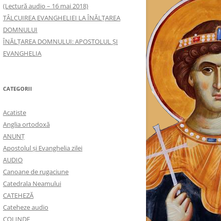
(Lectură audio – 16 mai 2018)
TÂLCUIREA EVANGHELIEI LA ÎNĂLŢAREA
DOMNULUI
ÎNĂLŢAREA DOMNULUI: APOSTOLUL ȘI
EVANGHELIA
CATEGORII
Acatiste
Anglia ortodoxă
ANUNŢ
Apostolul şi Evanghelia zilei
AUDIO
Canoane de rugaciune
Catedrala Neamului
CATEHEZĂ
Cateheze audio
COLINDE