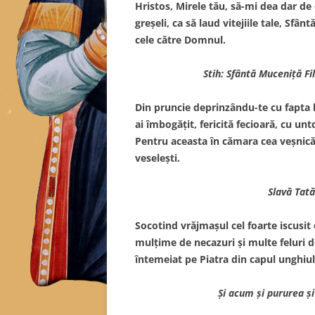
Hristos, Mirele tău, să-mi dea dar de
greşeli, ca să laud vitejiile tale, Sfâ
cele către Domnul.
Stih: Sfântă Muceniţă Fi
Din pruncie deprinzându-te cu fapta 
ai îmbogăţit, fericită fecioară, cu unt
Pentru aceasta în cămara cea veşnică d
veseleşti.
Slavă Tatăl
Socotind vrăjmaşul cel foarte iscusit c
mulţime de necazuri şi multe feluri de
întemeiat pe Piatra din capul unghiului
Şi acum şi pururea şi