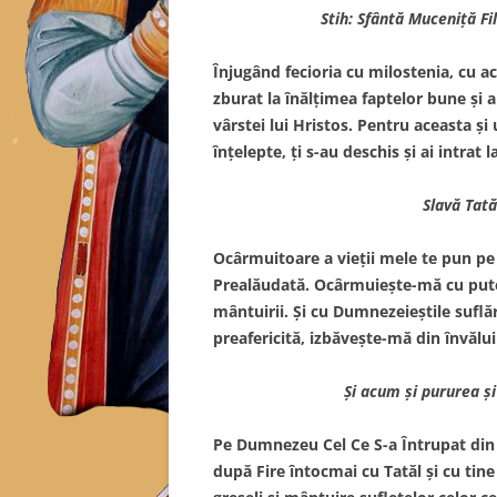
Stih: Sfântă Muceniţă Fi
Înjugând fecioria cu milostenia, cu a
zburat la înălţimea faptelor bune şi a
vârstei lui Hristos. Pentru aceasta şi
înţelepte, ţi s-au deschis şi ai intrat
Slavă Tatăl
Ocârmuitoare a vieţii mele te pun pe t
Prealăudată. Ocârmuieşte-mă cu puter
mântuirii. Şi cu Dumnezeieştile suflări
preafericită, izbăveşte-mă din învălui
Şi acum şi pururea şi
Pe Dumnezeu Cel Ce S-a Întrupat din
după Fire întocmai cu Tatăl şi cu tin