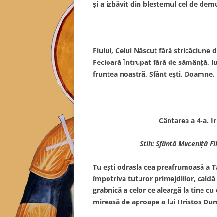
şi a izbăvit din blestemul cel de de
Fiului, Celui Născut fără stricăciune 
Fecioară Întrupat fără de sămânţă, lu
fruntea noastră, Sfânt eşti, Doamne.
Cântarea a 4-a. 
Stih: Sfântă Muceniţă Fi
Tu eşti odrasla cea preafrumoasă a T
împotriva tuturor primejdiilor, caldă
grabnică a celor ce aleargă la tine cu 
mireasă de aproape a lui Hristos Du