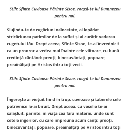
Stih: Sfinte Cuvioase Părinte Sisoe, roagă-te lui Dumnezeu
pentru noi.
Slujindu-te de rugăciuni neîncetate, ai lepădat
stricăciunea patimilor de la suflet şi ai curăţit vederea
cugetului tău. Drept aceea, Sfinte Sisoe, te-ai învrednicit
ca un prooroc a vedea mai înainte cele viitoare, cu bună
credinţă cântând: preoţi, binecuvântaţi, popoare,
preaînălţaţi pe Hristos întru toţi vecii.
Stih: Sfinte Cuvioase Părinte Sisoe, roagă-te lui Dumnezeu
pentru noi.
Îngereşte ai vieţuit fiind în trup, cuvioase şi taberele cele
potrivnice le-ai biruit. Drept aceea, cu veselie te-ai
sălăşluit, părinte, în viaţa cea fără materie, unde sunt
cetele îngerilor, cu care împreună acum cânţi: preoţi,
binecuvântaţi, popoare, preaînălţaţi pe Hristos întru toţi