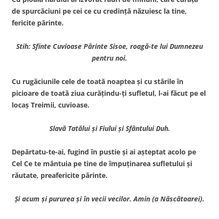
de spurcăciuni pe cei ce cu credinţă năzuiesc la tine,
fericite părinte.
Stih: Sfinte Cuvioase Părinte Sisoe, roagă-te lui Dumnezeu
pentru noi.
Cu rugăciunile cele de toată noaptea şi cu stările în
picioare de toată ziua curăţindu-ţi sufletul, l-ai făcut pe el
locaş Treimii, cuvioase.
Slavă Tatălui şi Fiului şi Sfântului Duh.
Depărtatu-te-ai, fugind în pustie şi ai aşteptat acolo pe
Cel Ce te mântuia pe tine de împuţinarea sufletului şi
răutate, preafericite părinte.
Şi acum şi pururea şi în vecii vecilor. Amin (a Născătoarei).