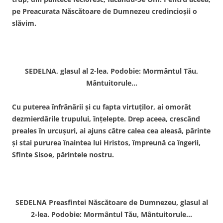
pe Preacurata Născătoare de Dumnezeu credincioşii o
slăvim.
SEDELNA, glasul al 2-lea. Podobie: Mormântul Tău,
Mântuitorule…
Cu puterea înfrânării şi cu fapta virtuţilor, ai omorât
dezmierdările trupului, înţelepte. Drep aceea, crescând
preales în urcuşuri, ai ajuns către calea cea aleasă, părinte
şi stai pururea înaintea lui Hristos, împreună ca îngerii,
Sfinte Sisoe, părintele nostru.
SEDELNA Preasfintei Născătoare de Dumnezeu, glasul al
2-lea. Podobie: Mormântul Tău, Mântuitorule…