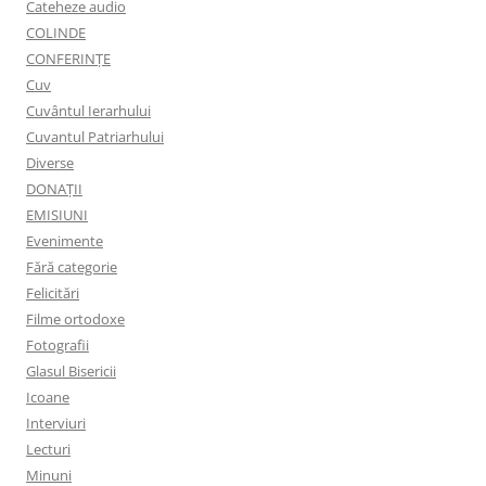
Cateheze audio
COLINDE
CONFERINȚE
Cuv
Cuvântul Ierarhului
Cuvantul Patriarhului
Diverse
DONAȚII
EMISIUNI
Evenimente
Fără categorie
Felicitări
Filme ortodoxe
Fotografii
Glasul Bisericii
Icoane
Interviuri
Lecturi
Minuni