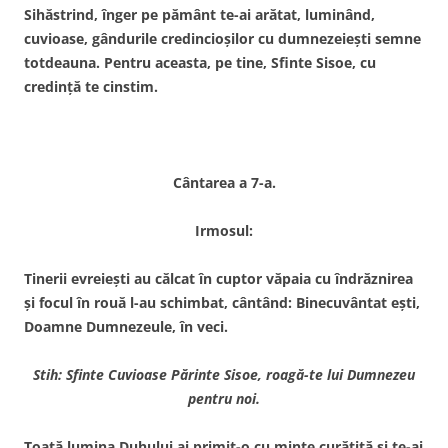
Sihăstrind, înger pe pământ te-ai arătat, luminând,
cuvioase, gândurile credincioşilor cu dumnezeieşti semne
totdeauna. Pentru aceasta, pe tine, Sfinte Sisoe, cu
credinţă te cinstim.
Cântarea a 7-a.
Irmosul:
Tinerii evreieşti au călcat în cuptor văpaia cu îndrăznirea
şi focul în rouă l-au schimbat, cântând: Binecuvântat eşti,
Doamne Dumnezeule, în veci.
Stih: Sfinte Cuvioase Părinte Sisoe, roagă-te lui Dumnezeu
pentru noi.
Toată lumina Duhului ai primit-o cu minte curăţită şi te-ai