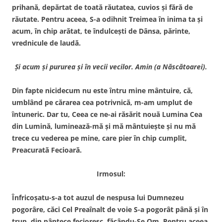
prihană, depărtat de toată răutatea, cuvios şi fără de
răutate. Pentru aceea, S-a odihnit Treimea în inima ta şi
acum, în chip arătat, te îndulceşti de Dânsa, părinte,
vrednicule de laudă.
Şi acum şi pururea şi în vecii vecilor. Amin (a Născătoarei).
Din fapte nicidecum nu este întru mine mântuire, că,
umblând pe cărarea cea potrivnică, m-am umplut de
întuneric. Dar tu, Ceea ce ne-ai răsărit nouă Lumina Cea
din Lumină, luminează-mă şi mă mântuieşte şi nu mă
trece cu vederea pe mine, care pier în chip cumplit,
Preacurată Fecioară.
Irmosul:
Înfricoşatu-s-a tot auzul de nespusa lui Dumnezeu
pogorâre, căci Cel Preaînalt de voie S-a pogorât până şi în
trup, din pântece fecioresc, făcându-Se Om. Pentru aceea,