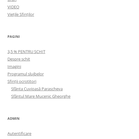
VIDEO
Viețile Sfinților
PAGINI
3,5 % PENTRU SCHIT
Despre schit
Imagini
Programul slujbelor
Sfinţii ocrotitori
Sfânta Cuvioasă Parascheva
Sfântul Mare Mucenic Gheorghe
ADMIN
Autentificare