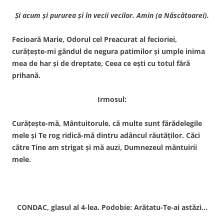
Şi acum şi pururea şi în vecii vecilor. Amin (a Născătoarei).
Fecioară Marie, Odorul cel Preacurat al fecioriei,
curăţeşte-mi gândul de negura patimilor şi umple inima
mea de har şi de dreptate, Ceea ce eşti cu totul fără
prihană.
Irmosul:
Curăţeşte-mă, Mântuitorule, că multe sunt fărădelegile
mele şi Te rog ridică-mă dintru adâncul răutăţilor. Căci
către Tine am strigat şi mă auzi, Dumnezeul mântuirii
mele.
CONDAC, glasul al 4-lea. Podobie: Arătatu-Te-ai astăzi…