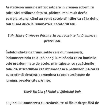
Arătatu-s-a minune înfricoşătoare în vremea adormirii
tale; căci strălucea faţa ta, părinte, mai mult decât
soarele, atunci când au venit cetele sfinţilor ca să ia duhul
tău şi să-l ducă la Dumnezeu, Făcătorul tău.
Stih: Sfinte Cuvioase Părinte Sisoe, roagă-te lui Dumnezeu
pentru noi.
Îndulcindu-te de frumuseţile cele dumnezeieşti,
îndumnezeindu-te după har şi luminându-te cu luminile
cele prealuminate de acolo, mântuieşte, cu rugăciunile
tale, de stricăciunea cea întunecoasă a patimilor, pe cei ce
cu credinţă cinstesc pomenirea ta cea purtătoare de
lumină, preafericite părinte.
Slavă Tatălui şi Fiului şi Sfântului Duh.
Slujind lui Dumnezeu cu cuvioşie, te-ai făcut drept fără de