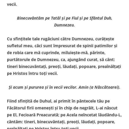
vecii.
Binecuv
ântăm pe Tatăl şi pe Fiul şi pe Sfântul Duh,
Dumnezeu.
Cu sfinţitele tale rugăciuni către Dumnezeu, curăţeşte
sufletul meu, căci sunt împresurat de spinii patimilor şi
de robia care mă cuprinde, miluieşte-mă, părinte,
purtătorule de Dumnezeu, ca, ajungând curat, să cânt:
tineri binecuvântaţi, preoţi, lăudaţi, popoare, preaînălţaţi
pe Hristos întru toţi vecii.
Şi acum şi pururea şi în vecii vecilor. Amin (a Născătoarei).
Fiind sfinţită de Duhul, ai primit în pântecele tău pe
Făcătorul firii omeneşti şi în chip de negrăit, L-ai născut
pe El, Fecioară Preacurată; pe Acela neîncetat lăudându-L,
cântăm: tineri, binecuvântaţi, preoţi, lăudaţi, popoare,
preînălţaţi pe Hristos întru toţi vecii.