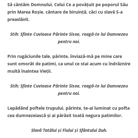
Să cântăm Domnului, Celui Ce a povăţuit pe poporul Său
prin Marea Roşie, cântare de biruinţă, căci cu slavă S-a
preaslăvit.
Stih: Sfinte Cuvioase Părinte Sisoe, roagă-te lui Dumnezeu
pentru noi.
Prin rugăciunile tale, părinte, înviază-mă pe mine care
sunt omorât de patimi, ca unul ce stai acum cu îndrăznire
multă înaintea Vieţii.
Stih: Sfinte Cuvioase Părinte Sisoe, roagă-te lui Dumnezeu
pentru noi.
Lepădând poftele trupului, părinte, te-ai luminat cu pofta
cea dumnezeiască şi ai părăsit toată negura patimilor.
Slavă Tatălui şi Fiului şi Sfântului Duh.