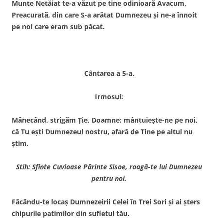
Munte Netăiat te-a văzut pe tine odinioară Avacum,
Preacurată, din care S-a arătat Dumnezeu şi ne-a înnoit
pe noi care eram sub păcat.
Cântarea a 5-a.
Irmosul:
Mânecând, strigăm Ţie, Doamne: mântuieşte-ne pe noi,
că Tu eşti Dumnezeul nostru, afară de Tine pe altul nu
ştim.
Stih: Sfinte Cuvioase Părinte Sisoe, roagă-te lui Dumnezeu
pentru noi.
Făcându-te locaş Dumnezeirii Celei în Trei Sori şi ai şters
chipurile patimilor din sufletul tău.