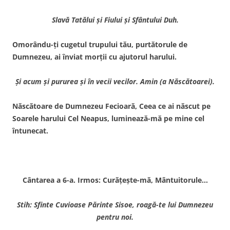
Slavă Tatălui şi Fiului şi Sfântului Duh.
Omorându-ţi cugetul trupului tău, purtătorule de
Dumnezeu, ai înviat morţii cu ajutorul harului.
Şi acum şi pururea şi în vecii vecilor. Amin (a Născătoarei).
Născătoare de Dumnezeu Fecioară, Ceea ce ai născut pe
Soarele harului Cel Neapus, luminează-mă pe mine cel
întunecat.
Cântarea a 6-a. Irmos: Curăţeşte-mă, Mântuitorule…
Stih: Sfinte Cuvioase Părinte Sisoe, roagă-te lui Dumnezeu
pentru noi.