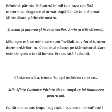
Primind, părinte, înăuntrul inimii tale raza cea fără
materie cu dragoste ai urmat după Cel Ce te-a chemat,
Sfinte Sisoe, părintele nostru.
Şi acum şi pururea şi în vecii vecilor. Amin (a Născătoarei).
Miluieşte-mă pe mine care sunt învăluit cu viforul tuturor
dezmierdărilor, tu, Ceea ce ai născut pe Mântuitorul, Care
este Liniştea a toată lumea, Preacurată Fecioară.
Cântarea a 3-a. Irmos: Tu eşti Întărirea celor ce…
Stih: Sfinte Cuvioase Părinte Sisoe, roagă-te lui Dumnezeu
pentru noi.
Cu tărie ai supus trupul cugetului, cuvioase, iar sufletul l-