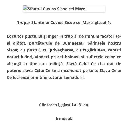
Tropar Sfântului Cuvios Sisoe cel Mare, glasul 1:
Locuitor pustiului şi înger în trup şi de minuni făcător te-
ai arătat, purtătorule de Dumnezeu, părintele nostru
Sisoe; cu postul, cu privegherea, cu rugăciunea, cereşti
daruri luând, vindeci pe cei bolnavi şi sufletele celor ce
aleargă la tine cu credinţă. Slavă Celui Ce ţi-a dat ţie
putere; slavă Celui Ce te-a încununat pe tine; Slavă Celui
Ce lucrează prin tine tuturor tămăduiri.
Cântarea l, glasul al 8-lea.
Irmosul: