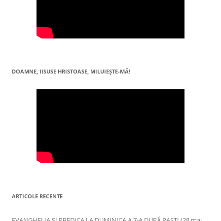
DOAMNE, IISUSE HRISTOASE, MILUIEŞTE-MĂ!
ARTICOLE RECENTE
EVANGHELIA ȘI PREDICA LA DUMINICA A 7-A DUPĂ PAȘTI (28 mai