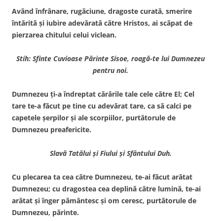
Având înfrânare, rugăciune, dragoste curată, smerire
întărită şi iubire adevărată către Hristos, ai scăpat de
pierzarea chitului celui viclean.
Stih: Sfinte Cuvioase Părinte Sisoe, roagă-te lui Dumnezeu
pentru noi.
Dumnezeu ţi-a îndreptat cărările tale cele către El; Cel
tare te-a făcut pe tine cu adevărat tare, ca să calci pe
capetele şerpilor şi ale scorpiilor, purtătorule de
Dumnezeu preafericite.
Slavă Tatălui şi Fiului şi Sfântului Duh.
Cu plecarea ta cea către Dumnezeu, te-ai făcut arătat
Dumnezeu; cu dragostea cea deplină către lumină, te-ai
arătat şi înger pământesc şi om ceresc, purtătorule de
Dumnezeu, părinte.