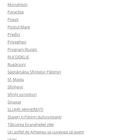
Monahism
Paraclise
Poezii
Postul Mare
Predici
Privegheri
Program liturgic
RUCODELIE
Rugăciuni
Săptămâna Sfintelor Pătimiri
Sf. Maslu
Sfințenii
Sfinții ocrotitori
Sinaxar
SLUJIRI ARHIEREȘTI
Stareți și Părinți duhovnicești
Tâlcuirea Evangheliei zilei
Un astfel de Arhiereu se cuvenea să avem
Urari