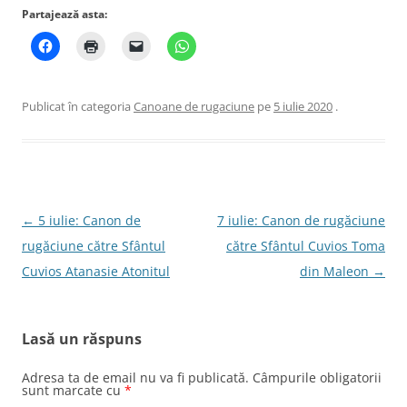
Partajează asta:
Publicat în categoria
Canoane de rugaciune
pe
5 iulie 2020
.
Navigare
←
5 iulie: Canon de
7 iulie: Canon de rugăciune
în
rugăciune către Sfântul
către Sfântul Cuvios Toma
articole
Cuvios Atanasie Atonitul
din Maleon
→
Lasă un răspuns
Adresa ta de email nu va fi publicată.
Câmpurile obligatorii
sunt marcate cu
*