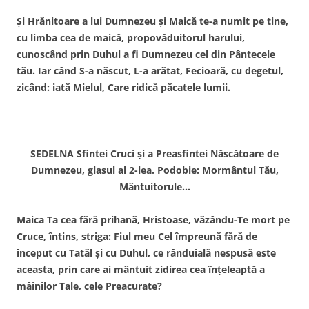
Şi Hrănitoare a lui Dumnezeu şi Maică te-a numit pe tine,
cu limba cea de maică, propovăduitorul harului,
cunoscând prin Duhul a fi Dumnezeu cel din Pântecele
tău. Iar când S-a născut, L-a arătat, Fecioară, cu degetul,
zicând: iată Mielul, Care ridică păcatele lumii.
SEDELNA Sfintei Cruci şi a Preasfintei Născătoare de
Dumnezeu, glasul al 2-lea. Podobie: Mormântul Tău,
Mântuitorule…
Maica Ta cea fără prihană, Hristoase, văzându-Te mort pe
Cruce, întins, striga: Fiul meu Cel împreună fără de
început cu Tatăl şi cu Duhul, ce rânduială nespusă este
aceasta, prin care ai mântuit zidirea cea înţeleaptă a
mâinilor Tale, cele Preacurate?