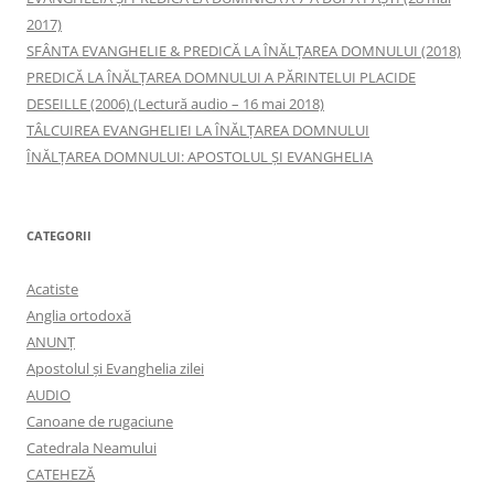
2017)
SFÂNTA EVANGHELIE & PREDICĂ LA ÎNĂLŢAREA DOMNULUI (2018)
PREDICĂ LA ÎNĂLŢAREA DOMNULUI A PĂRINTELUI PLACIDE
DESEILLE (2006) (Lectură audio – 16 mai 2018)
TÂLCUIREA EVANGHELIEI LA ÎNĂLŢAREA DOMNULUI
ÎNĂLŢAREA DOMNULUI: APOSTOLUL ȘI EVANGHELIA
CATEGORII
Acatiste
Anglia ortodoxă
ANUNŢ
Apostolul şi Evanghelia zilei
AUDIO
Canoane de rugaciune
Catedrala Neamului
CATEHEZĂ