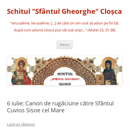
Sari
la
Schitul "Sfântul Gheorghe" Cloşca
conținut
“Ierusalime, Ierusalime, […] de câte ori am voit să adun pe fiii tăi,
după cum adună cloşca puii săi sub aripi…” (Matei 23, 37-38)
Meniu
6 iulie: Canon de rugăciune către Sfântul
Cuvios Sisoe cel Mare
Lasă un răspuns