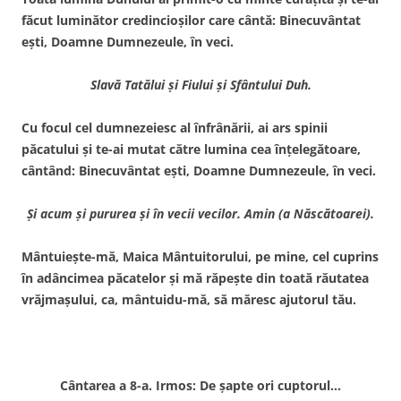
făcut luminător credincioşilor care cântă: Binecuvântat
eşti, Doamne Dumnezeule, în veci.
Slavă Tatălui şi Fiului şi Sfântului Duh.
Cu focul cel dumnezeiesc al înfrânării, ai ars spinii
păcatului şi te-ai mutat către lumina cea înţelegătoare,
cântând: Binecuvântat eşti, Doamne Dumnezeule, în veci.
Şi acum şi pururea şi în vecii vecilor. Amin (a Născătoarei).
Mântuieşte-mă, Maica Mântuitorului, pe mine, cel cuprins
în adâncimea păcatelor şi mă răpeşte din toată răutatea
vrăjmaşului, ca, mântuidu-mă, să măresc ajutorul tău.
Cântarea a 8-a. Irmos: De şapte ori cuptorul…