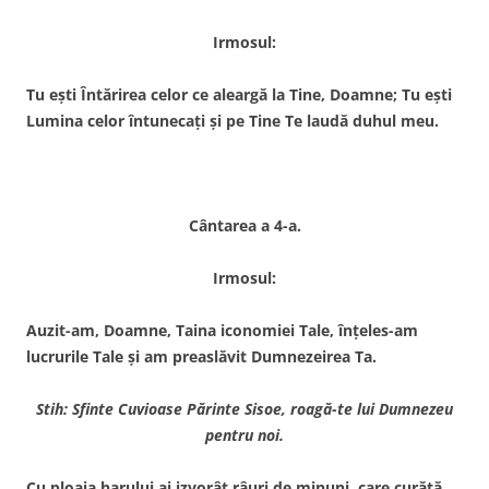
Irmosul:
Tu eşti Întărirea celor ce aleargă la Tine, Doamne; Tu eşti
Lumina celor întunecaţi şi pe Tine Te laudă duhul meu.
Cântarea a 4-a.
Irmosul:
Auzit-am, Doamne, Taina iconomiei Tale, înţeles-am
lucrurile Tale şi am preaslăvit Dumnezeirea Ta.
Stih: Sfinte Cuvioase Părinte Sisoe, roagă-te lui Dumnezeu
pentru noi.
Cu ploaia harului ai izvorât râuri de minuni, care curăţă