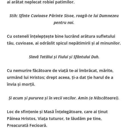
ai arătat neplecat robiei patimilor.
Stih: Sfinte Cuvioase Părinte Sisoe, roagă-te lui Dumnezeu
pentru noi.
Cu osteneli înţelepţeşte bine lucrând arătura sufletului
tău, cuvioase, ai odrăslit spicul nepătimirii şi al minunilor.
Slavă Tatălui şi Fiului şi Sfântului Duh.
Cu nemurire făcătoare de viaţă te-ai îmbrăcat, mărite,
urmând lui Hristos; drept aceea, ţi-a dat ţie harul de a
învia şi morţii.
Şi acum şi pururea şi în vecii vecilor. Amin (a Născătoarei).
Loc de sfinţenie şi Masă Înţelegătoare, care ai ţinut
Pâinea Hristos, Viaţa tuturor, te lăudăm pe tine,
Preacurată Fecioară.