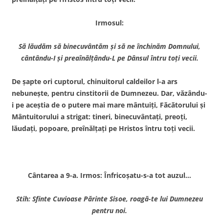
Irmosul:
S
ă lăudăm să binecuvântăm şi să ne închinăm Domnului,
cântându-I şi preaînălţându-L pe Dânsul întru toţi vecii.
De şapte ori cuptorul, chinuitorul caldeilor l-a ars
nebuneşte, pentru cinstitorii de Dumnezeu. Dar, văzându-
i pe aceştia de o putere mai mare mântuiţi, Făcătorului şi
Mântuitorului a strigat: tineri, binecuvântaţi, preoţi,
lăudaţi, popoare, preînălţaţi pe Hristos întru toţi vecii.
Cântarea a 9-a. Irmos: Înfricoşatu-s-a tot auzul…
Stih: Sfinte Cuvioase Părinte Sisoe, roagă-te lui Dumnezeu
pentru noi.