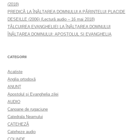
(2018)
PREDICĂ LA ÎNĂLŢAREA DOMNULUI A PĂRINTELUI PLACIDE
DESEILLE (2006) (Lectură audio – 16 mai 2018)
TÂLCUIREA EVANGHELIEI LA ÎNĂLŢAREA DOMNULUI
ÎNĂLŢAREA DOMNULUI: APOSTOLUL ȘI EVANGHELIA
CATEGORII
Acatiste
Anglia ortodoxă
ANUNŢ
Apostolul şi Evanghelia zilei
AUDIO
Canoane de rugaciune
Catedrala Neamului
CATEHEZĂ
Cateheze audio
COLINDE