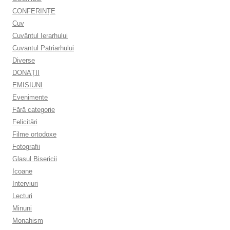
CONFERINȚE
Cuv
Cuvântul Ierarhului
Cuvantul Patriarhului
Diverse
DONAȚII
EMISIUNI
Evenimente
Fără categorie
Felicitări
Filme ortodoxe
Fotografii
Glasul Bisericii
Icoane
Interviuri
Lecturi
Minuni
Monahism