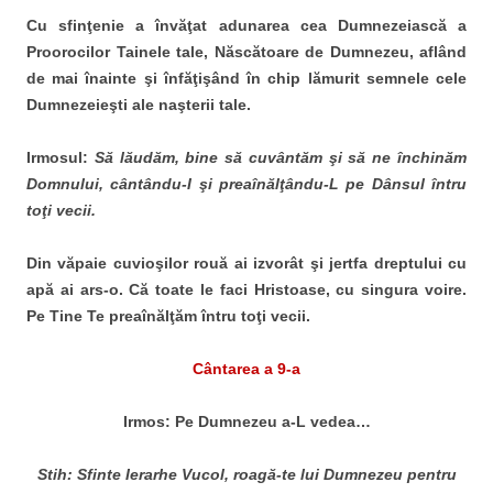
Cu sfinţenie a învăţat adunarea cea Dumnezeiască a
Proorocilor Tainele tale, Născătoare de Dumnezeu, aflând
de mai înainte şi înfăţişând în chip lămurit semnele cele
Dumnezeieşti ale naşterii tale.
Irmosul:
S
ă lăudăm, bine să cuvântăm şi să ne închinăm
Domnului, cântându-I şi preaînălţându-L pe Dânsul întru
toţi vecii.
Din văpaie cuvioşilor rouă ai izvorât şi jertfa dreptului cu
apă ai ars-o. Că toate le faci Hristoase, cu singura voire.
Pe Tine Te preaînălţăm întru toţi vecii.
Cântarea a 9-a
Irmos: Pe Dumnezeu a-L vedea…
Stih: Sfinte Ierarhe Vucol, roagă-te lui Dumnezeu pentru