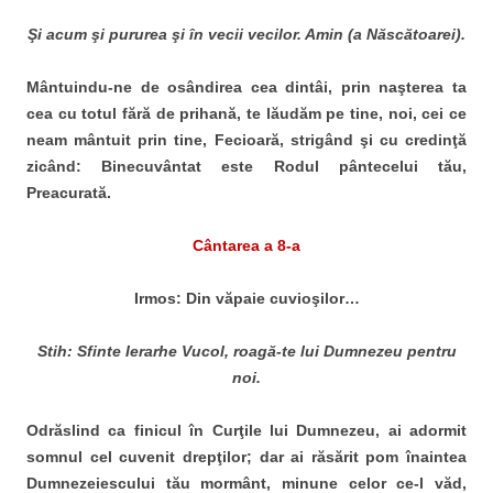
Şi acum şi pururea şi în vecii vecilor. Amin (a Născătoarei).
Mântuindu-ne de osândirea cea dintâi, prin naşterea ta
cea cu totul fără de prihană, te lăudăm pe tine, noi, cei ce
neam mântuit prin tine, Fecioară, strigând şi cu credinţă
zicând: Binecuvântat este Rodul pântecelui tău,
Preacurată.
Cântarea a 8-a
Irmos: Din văpaie cuvioşilor…
Stih: Sfinte Ierarhe Vucol, roagă-te lui Dumnezeu pentru
noi.
Odrăslind ca finicul în Curţile lui Dumnezeu, ai adormit
somnul cel cuvenit drepţilor; dar ai răsărit pom înaintea
Dumnezeiescului tău mormânt, minune celor ce-l văd,