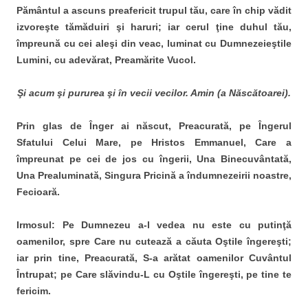
Pământul a ascuns preafericit trupul tău, care în chip vădit
izvoreşte tămăduiri şi haruri; iar cerul ţine duhul tău,
împreună cu cei aleşi din veac, luminat cu Dumnezeieştile
Lumini, cu adevărat, Preamărite Vucol.
Şi acum şi pururea şi în vecii vecilor. Amin (a Născătoarei).
Prin glas de Înger ai născut, Preacurată, pe Îngerul
Sfatului Celui Mare, pe Hristos Emmanuel, Care a
împreunat pe cei de jos cu îngerii, Una Binecuvântată,
Una Prealuminată, Singura Pricină a îndumnezeirii noastre,
Fecioară.
Irmosul:
Pe Dumnezeu a-l vedea nu este cu putinţă
oamenilor, spre Care nu cutează a căuta Oştile îngereşti;
iar prin tine, Preacurată, S-a arătat oamenilor Cuvântul
Întrupat; pe Care slăvindu-L cu Oştile îngereşti, pe tine te
fericim.