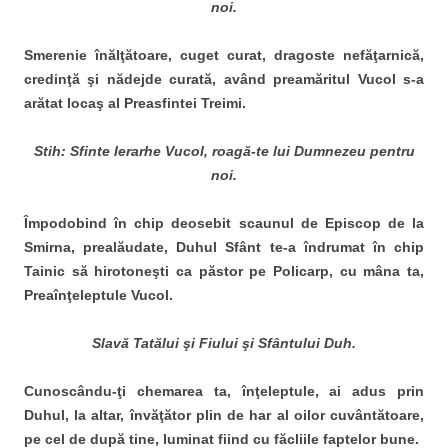
noi.
Smerenie înălţătoare, cuget curat, dragoste nefăţarnică,
credinţă şi nădejde curată, având preamăritul Vucol s-a
arătat locaş al Preasfintei Treimi.
Stih: Sfinte Ierarhe Vucol, roagă-te lui Dumnezeu pentru
noi.
Împodobind în chip deosebit scaunul de Episcop de la
Smirna, prealăudate, Duhul Sfânt te-a îndrumat în chip
Tainic să hirotoneşti ca păstor pe Policarp, cu mâna ta,
Preaînţeleptule Vucol.
Slavă Tatălui şi Fiului şi Sfântului Duh.
Cunoscându-ţi chemarea ta, înţeleptule, ai adus prin
Duhul, la altar, învăţător plin de har al oilor cuvântătoare,
pe cel de după tine, luminat fiind cu făcliile faptelor bune.