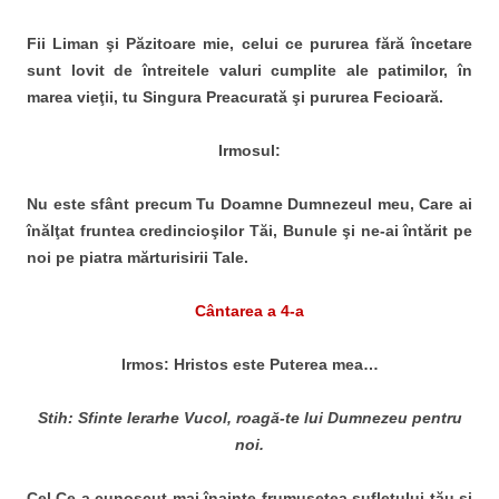
Fii Liman şi Păzitoare mie, celui ce pururea fără încetare
sunt lovit de întreitele valuri cumplite ale patimilor, în
marea vieţii, tu Singura Preacurată şi pururea Fecioară.
Irmosul:
Nu este sfânt precum Tu Doamne Dumnezeul meu, Care ai
înălţat fruntea credincioşilor Tăi, Bunule şi ne-ai întărit pe
noi pe piatra mărturisirii Tale.
Cântarea a 4-a
Irmos: Hristos este Puterea mea…
Stih: Sfinte Ierarhe Vucol, roagă-te lui Dumnezeu pentru
noi.
Cel Ce a cunoscut mai înainte frumuseţea sufletului tău şi