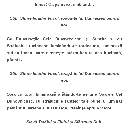
Irmos: Ca pe uscat umblând…
Stih: Sfinte Ierarhe Vucol, roagă-te lui Dumnezeu pentru
noi.
Cu Frumuseţile Cele Dumnezeieşti şi Sfinţite şi cu
Străluciri Luminoase luminându-te totdeauna, luminează
sufletul meu, care cinsteşte prăznuirea ta cea luminată,
părinte.
Stih: Sfinte Ierarhe Vucol, roagă-te lui Dumnezeu pentru
noi.
Stea cu totul luminoasă arătându-te pe tine Soarele Cel
Duhovnicesc, cu strălucirile faptelor tale bune ai luminat
pământul, ierarhe al lui Hristos, Preaînţeleptule Vucol.
Slavă Tatălui şi Fiului şi Sfântului Duh.