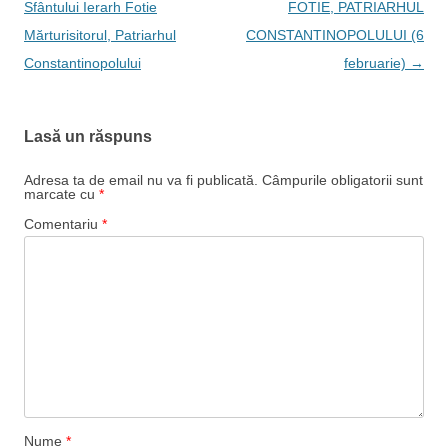
în
Sfântului Ierarh Fotie
FOTIE, PATRIARHUL
articole
Mărturisitorul, Patriarhul
CONSTANTINOPOLULUI (6
Constantinopolului
februarie)
→
Lasă un răspuns
Adresa ta de email nu va fi publicată.
Câmpurile obligatorii sunt
marcate cu
*
Comentariu
*
Nume
*