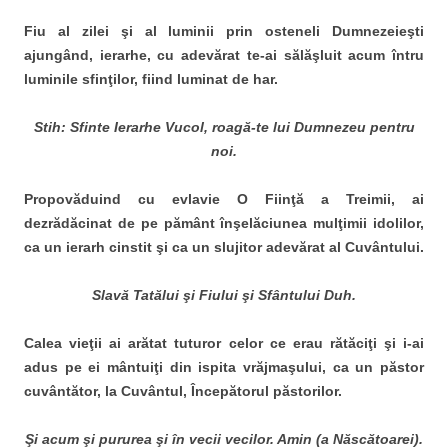
Fiu al zilei şi al luminii prin osteneli Dumnezeieşti
ajungând, ierarhe, cu adevărat te-ai sălăşluit acum întru
luminile sfinţilor, fiind luminat de har.
Stih: Sfinte Ierarhe Vucol, roagă-te lui Dumnezeu pentru
noi.
Propovăduind cu evlavie O Fiinţă a Treimii, ai
dezrădăcinat de pe pământ înşelăciunea mulţimii idolilor,
ca un ierarh cinstit şi ca un slujitor adevărat al Cuvântului.
Slavă Tatălui şi Fiului şi Sfântului Duh.
Calea vieţii ai arătat tuturor celor ce erau rătăciţi şi i-ai
adus pe ei mântuiţi din ispita vrăjmaşului, ca un păstor
cuvântător, la Cuvântul, Începătorul păstorilor.
Şi acum şi pururea şi în vecii vecilor. Amin (a Născătoarei).