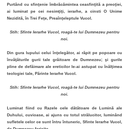
Purtând cu sfinţenie îmbrăcămintea ceasfinţită a preoţiei,
ai luminat pe cei nesimţiţi, ierarhe, a cinsti O Unime
Nezidită, în Trei Feţe, Preaînţeleptule Vucol.
Stih: Sfinte Ierarhe Vucol, roagă-te lui Dumnezeu pentru
noi.
Din gura lupului celui înţelegător, ai răpit pe popoare cu
învăţăturile gurii tale grăitoare de Dumnezeu; şi gurile
pline de defăimare ale ereticilor le-ai astupat cu înălţimea
teologiei tale, Părinte Ierarhe Vucol.
Stih: Sfinte Ierarhe Vucol, roagă-te lui Dumnezeu pentru
noi.
Luminat fiind cu Razele cele dătătoare de Lumină ale
Duhului, cuvioase, ai ajuns cu totul strălucitor, luminând
sufletele celor ce sunt întru întuneric, Sfinte Ierarhe Vucol,
de Dumnezeu fericite.