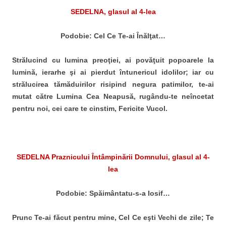
SEDELNA, glasul al 4-lea
Podobie: Cel Ce Te-ai Înălţat…
Strălucind cu lumina preoţiei, ai povăţuit popoarele la
lumină, ierarhe şi ai pierdut întunericul idolilor; iar cu
strălucirea tămăduirilor risipind negura patimilor, te-ai
mutat către Lumina Cea Neapusă, rugându-te neîncetat
pentru noi, cei care te cinstim, Fericite Vucol.
SEDELNA Praznicului Întâmpinării Domnului, glasul al 4-
lea
Podobie: Spăimântatu-s-a Iosif…
Prunc Te-ai făcut pentru mine, Cel Ce eşti Vechi de zile; Te