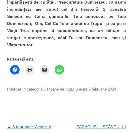
împărtăşeşti de curăţiri, Preacuratule Dumnezeu, ca să-mi
încredinţezi mie Trupul cel din Fecioară. Şi acestea
Simeon cu Taină ştiindu-le, Te-a cunoscut pe Tine
Dumnezeu şi Om, Cel Ce Te-ai arătat cu Trupul şi ca pe o
Viaţă Te-a cuprins şi bucurându-se, ca un bătrân, a
strigat: slobozeşte-mă; căci Tu eşti Dumnezeul meu şi
Viaţa tuturor.
Partajează asta:
Publicat în categoria
Canoane de rugaciune
pe
5 februarie 2024
.
Navigare
←
6 februarie: Acatistul
PARACLISUL SFÂNTULUI