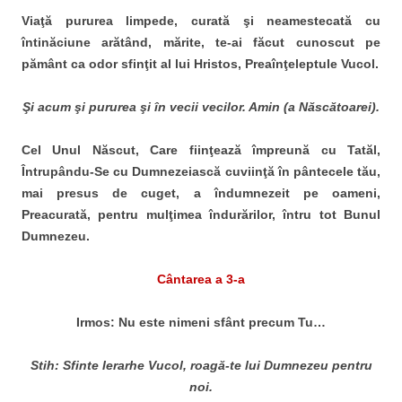
Viaţă pururea limpede, curată şi neamestecată cu
întinăciune arătând, mărite, te-ai făcut cunoscut pe
pământ ca odor sfinţit al lui Hristos, Preaînţeleptule Vucol.
Şi acum şi pururea şi în vecii vecilor. Amin (a Născătoarei).
Cel Unul Născut, Care fiinţează împreună cu Tatăl,
Întrupându-Se cu Dumnezeiască cuviinţă în pântecele tău,
mai presus de cuget, a îndumnezeit pe oameni,
Preacurată, pentru mulţimea îndurărilor, întru tot Bunul
Dumnezeu.
Cântarea a 3-a
Irmos: Nu este nimeni sfânt precum Tu…
Stih: Sfinte Ierarhe Vucol, roagă-te lui Dumnezeu pentru
noi.