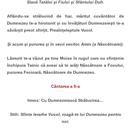
Slavă Tatălui şi Fiului şi Sfântului Duh.
Aflându-se strălucind de har, măritul cuvântător de
Dumnezeu te-a hirotonit şi cu învăţături Dumnezeieşti te-a
săvârşit preot sfinţit, Preaînţeleptule Vucol.
Şi acum şi pururea şi în vecii vecilor. Amin (a Născătoarei).
Lămurit te-a văzut pe tine Moise în rugul care cu sfinţenie
închipuia Tainic că aveai să te arăţi Născătoare a Focului,
pururea Fecioară, Născătoare de Dumnezeu.
Cântarea a 5-a
Irmos: Cu Dumnezeiască Strălucirea…
Stih: Sfinte Ierarhe Vucol, roagă-te lui Dumnezeu pentru
noi.