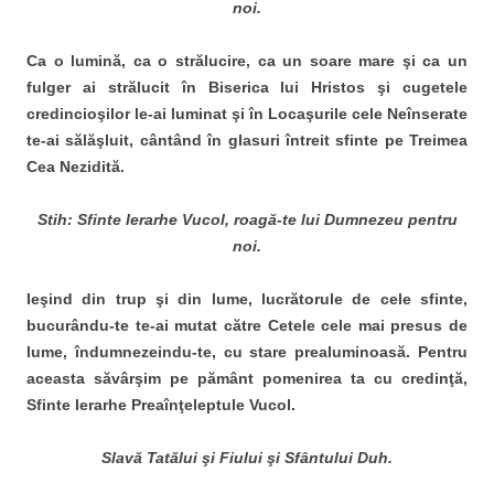
noi.
Ca o lumină, ca o strălucire, ca un soare mare şi ca un
fulger ai strălucit în Biserica lui Hristos şi cugetele
credincioşilor le-ai luminat şi în Locaşurile cele Neînserate
te-ai sălăşluit, cântând în glasuri întreit sfinte pe Treimea
Cea Nezidită.
Stih: Sfinte Ierarhe Vucol, roagă-te lui Dumnezeu pentru
noi.
Ieşind din trup şi din lume, lucrătorule de cele sfinte,
bucurându-te te-ai mutat către Cetele cele mai presus de
lume, îndumnezeindu-te, cu stare prealuminoasă. Pentru
aceasta săvârşim pe pământ pomenirea ta cu credinţă,
Sfinte Ierarhe Preaînţeleptule Vucol.
Slavă Tatălui şi Fiului şi Sfântului Duh.