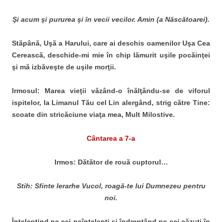
Şi acum şi pururea şi în vecii vecilor. Amin (a Născătoarei).
Stăpână, Uşă a Harului, care ai deschis oamenilor Uşa Cea
Cerească, deschide-mi mie în chip lămurit uşile pocăinţei
şi mă izbăveşte de uşile morţii.
Irmosul:
Marea vieţii văzând-o înălţându-se de viforul
ispitelor, la Limanul Tău cel Lin alergând, strig către Tine:
scoate din stricăciune viaţa mea, Mult Milostive.
Cântarea a 7-a
Irmos: Dătător de rouă cuptorul…
Stih: Sfinte Ierarhe Vucol, roagă-te lui Dumnezeu pentru
noi.
Înţelepţind pe cei neînţelepţi şi îndreptând pe cei căzuţi în