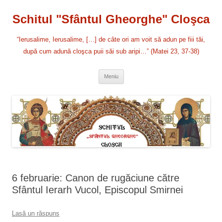
Sari
la
Schitul "Sfântul Gheorghe" Cloşca
conținut
“Ierusalime, Ierusalime, […] de câte ori am voit să adun pe fiii tăi,
după cum adună cloşca puii săi sub aripi…” (Matei 23, 37-38)
Meniu
6 februarie: Canon de rugăciune către
Sfântul Ierarh Vucol, Episcopul Smirnei
Lasă un răspuns