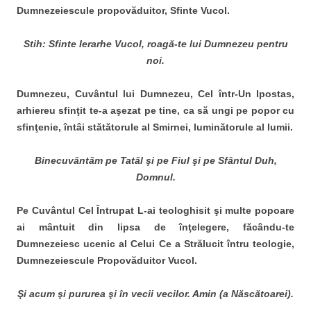
Dumnezeiescule propovăduitor, Sfinte Vucol.
Stih: Sfinte Ierarhe Vucol, roagă-te lui Dumnezeu pentru
noi.
Dumnezeu, Cuvântul lui Dumnezeu, Cel într-Un Ipostas,
arhiereu sfinţit te-a aşezat pe tine, ca să ungi pe popor cu
sfinţenie, întâi stătătorule al Smirnei, luminătorule al lumii.
Binecuv
ântăm pe Tatăl şi pe Fiul şi pe Sfântul
Duh,
Domnul.
Pe Cuvântul Cel Întrupat L-ai teologhisit şi multe popoare
ai mântuit din lipsa de înţelegere, făcându-te
Dumnezeiesc ucenic al Celui Ce a Strălucit întru teologie,
Dumnezeiescule Propovăduitor Vucol.
Şi acum şi pururea şi în vecii vecilor. Amin (a Născătoarei).