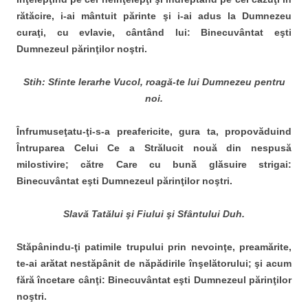
rătăcire, i-ai mântuit părinte şi i-ai adus la Dumnezeu
curaţi, cu evlavie, cântând lui: Binecuvântat eşti
Dumnezeul părinţilor noştri.
Stih: Sfinte Ierarhe Vucol, roagă-te lui Dumnezeu pentru
noi.
Înfrumuseţatu-ţi-s-a preafericite, gura ta, propovăduind
Întruparea Celui Ce a Strălucit nouă din nespusă
milostivire; către Care cu bună glăsuire strigai:
Binecuvântat eşti Dumnezeul părinţilor noştri.
Slavă Tatălui şi Fiului şi Sfântului Duh.
Stăpânindu-ţi patimile trupului prin nevoinţe, preamărite,
te-ai arătat nestăpânit de năpădirile înşelătorului; şi acum
fără încetare cânţi: Binecuvântat eşti Dumnezeul părinţilor
noştri.