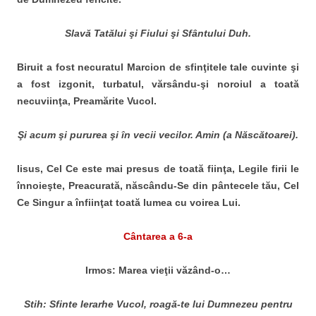
Slavă Tatălui şi Fiului şi Sfântului Duh.
Biruit a fost necuratul Marcion de sfinţitele tale cuvinte şi
a fost izgonit, turbatul, vărsându-şi noroiul a toată
necuviinţa, Preamărite Vucol.
Şi acum şi pururea şi în vecii vecilor. Amin (a Născătoarei).
Iisus, Cel Ce este mai presus de toată fiinţa, Legile firii le
înnoieşte, Preacurată, născându-Se din pântecele tău, Cel
Ce Singur a înfiinţat toată lumea cu voirea Lui.
Cântarea a 6-a
Irmos: Marea vieţii văzând-o…
Stih: Sfinte Ierarhe Vucol, roagă-te lui Dumnezeu pentru