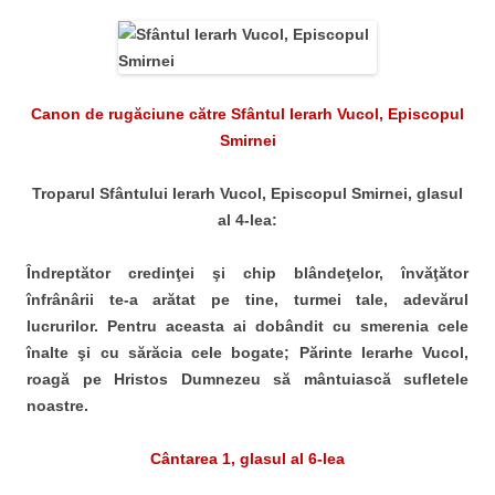
Canon de rugăciune către Sfântul Ierarh Vucol, Episcopul
Smirnei
Troparul Sfântului Ierarh Vucol, Episcopul Smirnei, glasul
al 4-lea:
Îndreptător credinţei şi chip blândeţelor, învăţător
înfrânârii te-a arătat pe tine, turmei tale, adevărul
lucrurilor. Pentru aceasta ai dobândit cu smerenia cele
înalte şi cu sărăcia cele bogate; Părinte Ierarhe Vucol,
roagă pe Hristos Dumnezeu să mântuiască sufletele
noastre.
Cântarea 1, glasul al 6-lea