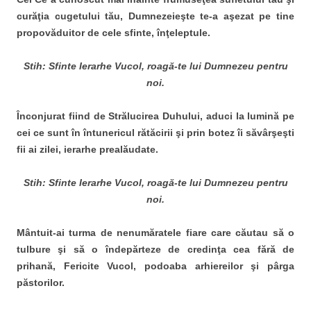
curăţia cugetului tău, Dumnezeieşte te-a aşezat pe tine
propovăduitor de cele sfinte, înţeleptule.
Stih: Sfinte Ierarhe Vucol, roagă-te lui Dumnezeu pentru
noi.
Înconjurat fiind de Strălucirea Duhului, aduci la lumină pe
cei ce sunt în întunericul rătăcirii şi prin botez îi săvârşeşti
fii ai zilei, ierarhe prealăudate.
Stih: Sfinte Ierarhe Vucol, roagă-te lui Dumnezeu pentru
noi.
Mântuit-ai turma de nenumăratele fiare care căutau să o
tulbure şi să o îndepărteze de credinţa cea fără de
prihană, Fericite Vucol, podoaba arhiereilor şi pârga
păstorilor.