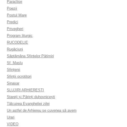
Paraclise
Poezii
Postul Mare
Predici
Privegheri
Program liturgic
RUCODELIE
Rugăciuni
Săptămâna Sfintelor Pătimiri
Sf. Maslu
Sfințenii
Sfinții ocrotitori
Sinaxar
SLUJIRI ARHIEREȘTI
Stareți și Părinți duhovnicești
Tâlcuirea Evangheliei zilei
Un astfel de Arhiereu se cuvenea să avem
Urari
VIDEO