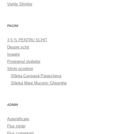
Viețile Sfinților
PAGINI
3,5 % PENTRU SCHIT
Despre schit
Imagini
Programul slujbelor
Sfinţii ocrotitori
Sfânta Cuvioasă Parascheva
Sfântul Mare Mucenic Gheorghe
ADMIN
Autentificare
Flux intrări
Flux comentarii