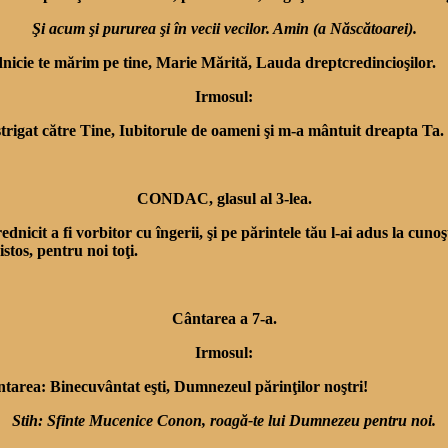
Şi acum şi pururea şi în vecii vecilor. Amin (a Născătoarei).
nicie te mărim pe tine, Marie Mărită, Lauda dreptcredincioşilor.
Irmosul:
trigat către Tine, Iubitorule de oameni şi m-a mântuit dreapta Ta.
CONDAC, glasul al 3-lea.
rednicit a fi vorbitor cu îngerii, şi pe părintele tău l-ai adus la c
stos, pentru noi toţi.
Cântarea a 7-a.
Irmosul:
cântarea: Binecuvântat eşti, Dumnezeul părinţilor noştri!
Stih: Sfinte Mucenice Conon, roagă-te lui Dumnezeu pentru noi.