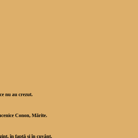
 ce nu au crezut.
Mucenice Conon, Mărite.
int, în faptă şi în cuvânt.