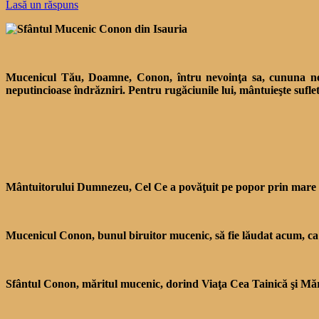
Lasă un răspuns
Mucenicul Tău, Doamne, Conon, întru nevoinţa sa, cununa nest
neputincioase îndrăzniri. Pentru rugăciunile lui, mântuieşte sufl
Mântuitorului Dumnezeu, Cel Ce a povăţuit pe popor prin mare cu 
Mucenicul Conon, bunul biruitor mu­cenic, să fie lăudat acum, ca u
Sfântul Conon, măritul mucenic, do­rind Viaţa Cea Tainică şi Mări­