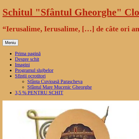
Sari
Schitul "Sfântul Gheorghe" Clo
la
conținut
“Ierusalime, Ierusalime, […] de câte ori am
Meniu
Prima pagină
Despre schit
Imagini
Programul slujbelor
Sfinţii ocrotitori
Sfânta Cuvioasă Parascheva
Sfântul Mare Mucenic Gheorghe
3,5 % PENTRU SCHIT