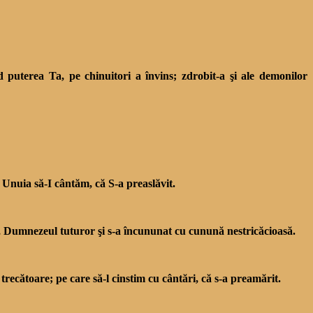
uterea Ta, pe chinuitori a învins; zdrobit-a şi ale demonilor
Unuia să-I cântăm, că S-a preaslăvit.
os, Dumnezeul tuturor şi s-a încununat cu cunună nestricăcioasă.
recătoare; pe care să-l cinstim cu cântări, că s-a prea­mărit.