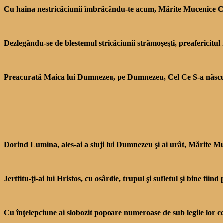
Cu haina nestricăciunii îmbrăcându-te acum, Mărite Mucenice Co­non
Dezlegându-se de blestemul stricăciunii strămoşeşti, preafe­ricitul m
Preacurată Maica lui Dum­nezeu, pe Dumnezeu, Cel Ce S-a născut di
Dorind Lumina, ales-ai a sluji lui Dumnezeu şi ai urât, Mărite Mu
Jertfitu-ţi-ai lui Hristos, cu osârdie, trupul şi sufletul şi bine fiind
Cu înţelepciune ai slobozit popoare numeroase de sub le­gile lor c