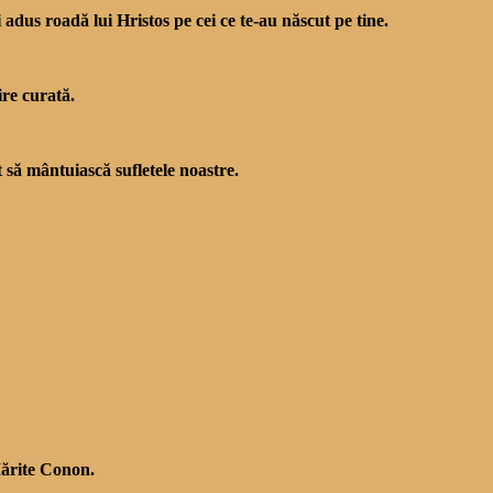
adus roadă lui Hristos pe cei ce te-au născut pe tine.
ire curată.
să mântuiască sufle­tele noastre.
 Mărite Conon.