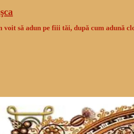
şca
 voit să adun pe fiii tăi, după cum adună cl