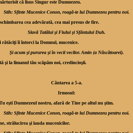
mărturisit că lisus Singur este Dumnezeu.
Stih: Sfinte Mucenice Conon, roagă-te lui Dumnezeu pentru noi.
ă schimbarea cea adevă­rată, cea mai presus de fire.
Slavă Tatălui şi Fiului şi Sfântului Duh.
 rătăciţi îi întorci la Dom­nul, mucenice.
Şi acum şi pururea şi în vecii vecilor. Amin (a Născătoarei).
şi la limanul tău scăpăm noi, credincioşii.
Cântarea a 5-a.
Irmosul:
u eşti Dumnezeul nostru, afară de Tine pe altul nu ştim.
Stih: Sfinte Mucenice Conon, roagă-te lui Dumnezeu pentru noi.
e, strălucirea şi lauda mucenicilor.