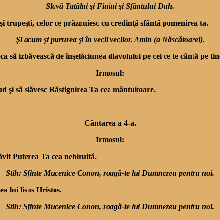
Slavă Tatălui şi Fiului şi Sfântului Duh.
i şi trupeşti, celor ce prăznuiesc cu credinţă sfântă pomenirea ta.
Şi acum şi pururea şi în vecii vecilor. Amin (a Născătoarei).
, ca să izbăvească de înşelăciunea diavolului pe cei ce te cântă pe 
Irmosul:
d şi să slăvesc Răstignirea Ta cea mân­tuitoare.
Cântarea a 4-a.
Irmosul:
vit Puterea Ta cea nebiruită.
Stih: Sfinte Mucenice Conon, roagă-te lui Dumnezeu pentru noi.
a lui lisus Hristos.
Stih: Sfinte Mucenice Conon, roagă-te lui Dumnezeu pentru noi.