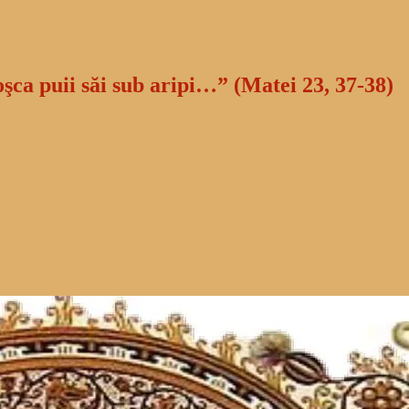
oşca puii săi sub aripi…” (Matei 23, 37-38)