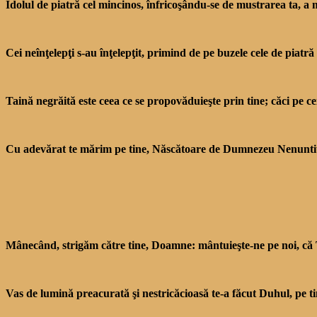
Idolul de piatră cel mincinos, înfricoşându-se de mustrarea ta, a 
Cei neînţelepţi s-au înţelepţit, primind de pe buzele cele de piatr
Taină negrăită este ceea ce se propovăduieşte prin tine; căci pe cei
Cu adevărat te mărim pe tine, Născătoare de Dumnezeu Nenuntită 
Mânecând, strigăm către tine, Doamne: mântuieşte-ne pe noi, că T
Vas de lumină preacurată şi nestricăcioasă te-a făcut Duhul, pe tin