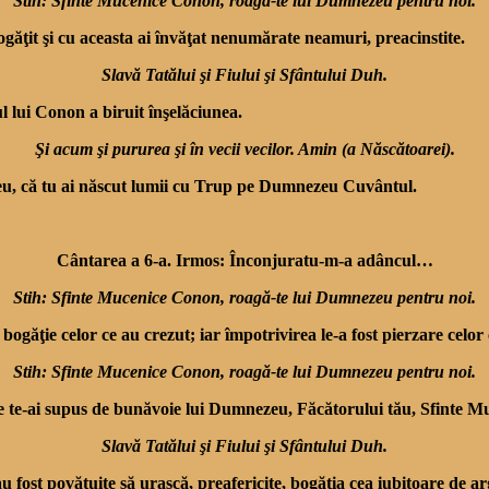
Stih: Sfinte Mucenice Conon, roagă-te lui Dumnezeu pentru noi.
ăţit şi cu aceasta ai învă­ţat nenumărate neamuri, prea­cinstite.
Slavă Tatălui şi Fiului şi Sfântului Duh.
 lui Conon a biruit înşelăciunea.
Şi acum şi pururea şi în vecii vecilor. Amin (a Născătoarei).
u, că tu ai născut lumii cu Trup pe Dumnezeu Cuvântul.
Cântarea a 6-a. Irmos: Înconjuratu-m-a adâncul…
Stih: Sfinte Mucenice Conon, roagă-te lui Dumnezeu pentru noi.
i bogăţie celor ce au crezut; iar împotrivirea le-a fost pierzare celor
Stih: Sfinte Mucenice Conon, roagă-te lui Dumnezeu pentru noi.
ui ce te-ai supus de bunăvoie lui Dumnezeu, Făcătorului tău, Sfinte 
Slavă Tatălui şi Fiului şi Sfântului Duh.
 fost povăţuite să urască, preafericite, bogăţia cea iubitoare de arg