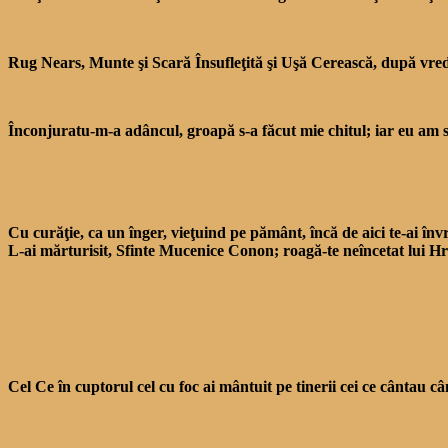
Rug Nears, Munte şi Scară Însufleţită şi Uşă Cerească, după vred
Înconjuratu-m-a adâncul, groapă s-a făcut mie chitul; iar eu am s
Cu curăţie, ca un înger, vie­ţuind pe pământ, încă de aici te-ai înv
L-ai mărtu­risit, Sfinte Mucenice Conon; roagă-te neîncetat lui Hri
Cel Ce în cuptorul cel cu foc ai mântuit pe tinerii cei ce cântau 