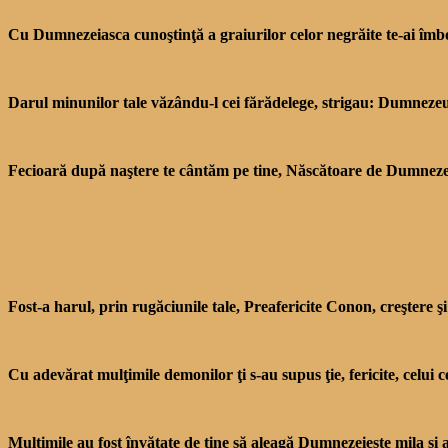
Cu Dumnezeiasca cunoştinţă a graiurilor celor negrăite te-ai îmbog
Darul minunilor tale văzându-l cei fărădelege, strigau: Dumnezeul
Fecioară după naştere te cântăm pe tine, Născătoare de Dumneze
Fost-a harul, prin rugăciu­nile tale, Preafericite Co­non, creştere ş
Cu adevărat mulţimile demo­nilor ţi s-au supus ţie, fericite, cel
Mulţimile au fost învăţate de tine să aleagă Dumnezeieşte mila şi au