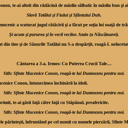
, te-ai altoit din rădăcină de măslin sălbatic în măslin bun şi ai 
Slavă Tatălui şi Fiului şi Sfântului Duh.
ucenic a scuturat jugul rătăcirii şi a făcut pe soţia lui soaţă de tră
Şi acum şi pururea şi în vecii vecilor. Amin (a Născătoarei).
n tine şi de Sânurile Tatălui nu S-a despărţit, roagă-L neîncetat 
Cântarea a 3-a. Irmos: Cu Puterea Crucii Tale…
Stih: Sfinte Mucenice Conon, roagă-te lui Dumnezeu pentru noi.
cenice Conon, întuneci­mea închinării la idoli.
Stih: Sfinte Mucenice Conon, roagă-te lui Dumnezeu pentru noi.
 primit, te-ai găsit faţă către faţă cu Stăpânul, preafericite.
Stih: Sfinte Mucenice Conon, roagă-te lui Dumnezeu pentru noi.
ele părinteşti, înfrun­tând pe cel numit cu numele pierzării, Sfinte