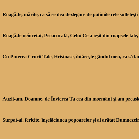
Roagă-te, mărite, ca să se dea dezlegare de patimile cele sufle­teşt
Roagă-te neîncetat, Prea­curată, Celui Ce a ieşit din coapsele tale
Cu Puterea Crucii Tale, Hristoase, întăreşte gândul meu, ca să lau
Auzit-am, Doamne, de În­vierea Ta cea din mormânt şi am preaslă
Surpat-ai, fericite, înşelăciu­nea popoarelor şi ai arătat Dumnezeire