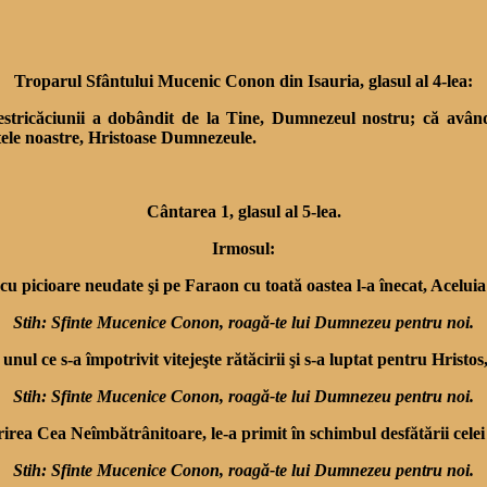
Troparul Sfântului Mucenic Conon din Isauria, glasul al 4-lea:
ricăciunii a dobândit de la Tine, Dumnezeul nostru; că având p
etele noastre, Hristoase Dumnezeule.
Cântarea 1, glasul al 5-lea.
Irmosul:
picioare neudate şi pe Faraon cu toată oastea l-a înecat, Aceluia 
Stih: Sfinte Mucenice Conon, roagă-te lui Dumnezeu pentru noi.
nul ce s-a împotrivit vitejeşte rătăcirii şi s-a luptat pentru Hrist
Stih: Sfinte Mucenice Conon, roagă-te lui Dumnezeu pentru noi.
rea Cea Neîmbătrânitoare, le-a primit în schimbul desfătării celei t
Stih: Sfinte Mucenice Conon, roagă-te lui Dumnezeu pentru noi.