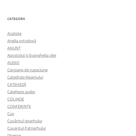
CATEGORII
Acatiste
Anglia ortodoxă
ANUNŢ
Apostolul şi Evanghelia zilei
AUDIO
Canoane de rugaciune
Catedrala Neamului
CATEHEZĂ
Cateheze audio
COLINDE
CONFERINȚE
Cuv
Cuvântul Ierarhului
Cuvantul Patriarhului
Diverse