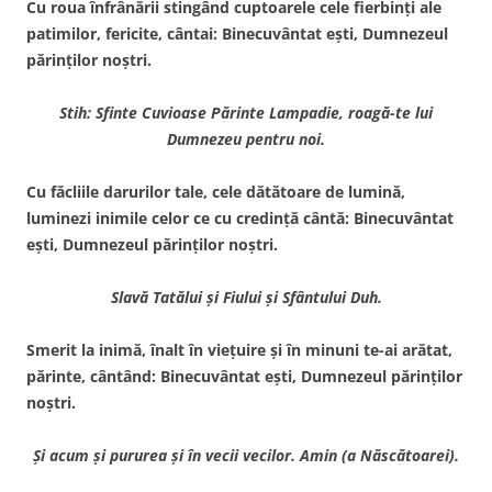
Cu roua înfrânării stingând cuptoarele cele fierbinţi ale
patimilor, fericite, cântai: Binecuvântat eşti, Dumnezeul
părinţilor noştri.
Stih: Sfinte Cuvioase Părinte Lampadie, roagă-te lui
Dumnezeu pentru noi.
Cu făcliile darurilor tale, cele dătătoare de lumină,
luminezi inimile celor ce cu credinţă cântă: Binecuvântat
eşti, Dumnezeul părinţilor noştri.
Slavă Tatălui şi Fiului şi Sfântului Duh.
Smerit la inimă, înalt în vieţuire şi în minuni te-ai arătat,
părinte, cântând: Binecuvântat eşti, Dumnezeul părinţilor
noştri.
Şi acum şi pururea şi în vecii vecilor. Amin (a Născătoarei).