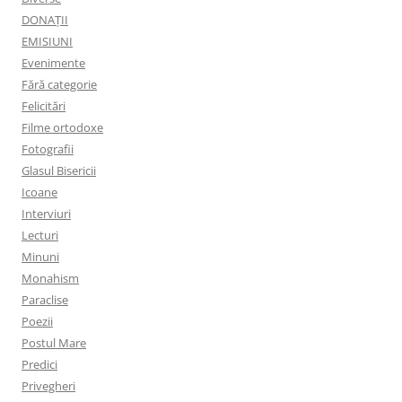
DONAȚII
EMISIUNI
Evenimente
Fără categorie
Felicitări
Filme ortodoxe
Fotografii
Glasul Bisericii
Icoane
Interviuri
Lecturi
Minuni
Monahism
Paraclise
Poezii
Postul Mare
Predici
Privegheri