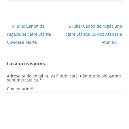
Navigare
←
4 iulie: Canon de
5 iulie: Canon de rugăciune
în
rugăciune către Sfânta
către Sfântul Cuvios Atanasie
articole
Cuvioasă Marta
Atonitul
→
Lasă un răspuns
Adresa ta de email nu va fi publicată.
Câmpurile obligatorii
sunt marcate cu
*
Comentariu
*