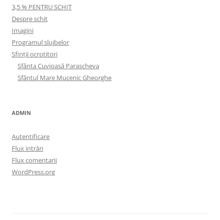
3,5 % PENTRU SCHIT
Despre schit
Imagini
Programul slujbelor
Sfinţii ocrotitori
Sfânta Cuvioasă Parascheva
Sfântul Mare Mucenic Gheorghe
ADMIN
Autentificare
Flux intrări
Flux comentarii
WordPress.org