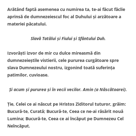
Arătând faptă asemenea cu numirea ta, te-ai făcut făclie
aprinsă de dumnezeiescul foc al Duhului şi arzătoare a
materiei păcatului.
Slavă Tatălui şi Fiului şi Sfântului Duh.
Izvorăşti izvor de mir cu dulce mireasmă din
dumnezeieştile vistierii, cele pururea curgătoare spre
slava Dumnezeului nostru, izgonind toată suferinţa
patimilor, cuvioase.
Şi acum şi pururea şi în vecii vecilor. Amin (a Născătoarei).
Ţie, Celei ce ai născut pe Hristos Ziditorul tuturor, grăim:
Bucură-te, Curată; Bucură-te, Ceea ce ne-ai răsărit nouă
Lumina; Bucură-te, Ceea ce ai încăput pe Dumnezeu Cel
Neîncăput.