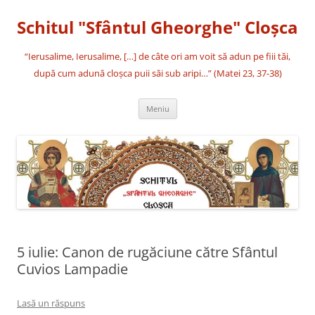
Sari
la
Schitul "Sfântul Gheorghe" Cloşca
conținut
“Ierusalime, Ierusalime, […] de câte ori am voit să adun pe fiii tăi,
după cum adună cloşca puii săi sub aripi…” (Matei 23, 37-38)
Meniu
5 iulie: Canon de rugăciune către Sfântul
Cuvios Lampadie
Lasă un răspuns