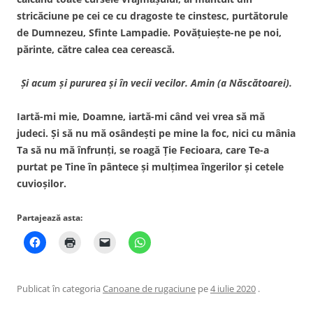
stricăciune pe cei ce cu dragoste te cinstesc, purtătorule
de Dumnezeu, Sfinte Lampadie. Povăţuieşte-ne pe noi,
părinte, către calea cea cerească.
Şi acum şi pururea şi în vecii vecilor. Amin (a Născătoarei).
Iartă-mi mie, Doamne, iartă-mi când vei vrea să mă
judeci. Şi să nu mă osândeşti pe mine la foc, nici cu mânia
Ta să nu mă înfrunţi, se roagă Ţie Fecioara, care Te-a
purtat pe Tine în pântece şi mulţimea îngerilor şi cetele
cuvioşilor.
Partajează asta:
Publicat în categoria
Canoane de rugaciune
pe
4 iulie 2020
.