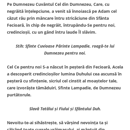
Pe Dumnezeu Cuvântul Cel din Dumnezeu, Care, cu
negrăită înţelepciune, a venit să înnoiască pe Adam cel
căzut rău prin mâncare întru stricăciune din Sfânta
Fecioară, în chip de negrăit, întrupându-Se pentru noi,
credincioşii, cu un gând întru laude Îl slăvim.
Stih: Sfinte Cuvioase Părinte Lampadie, roagă-te lui
Dumnezeu pentru noi.
Cel Ce pentru noi S-a născut în peşteră din Fecioară, Acela
a descoperit credincioşilor lumina Duhului cea ascunsă în
peşteră cu sfinţenie, sicriul cel cinstit al moaştelor tale,
care izvorăşte tămăduiri, Sfinte Lampadie, de Dumnezeu
purtătorule.
Slavă Tatălui şi Fiului şi Sfântului Duh.
Nevoitu-te-ai sihăstreşte, să vârşind nevoinţa ta şi
călcând toate cursele vrăjmaşului, ai mântuit din