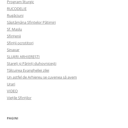
Program liturgic
RUCODELIE
Rugăciuni
Săptămâna Sfintelor Pătimiri
Sf. Maslu
Sfințenii
Sfinții ocrotitori
Sinaxar
SLUJIRI ARHIEREȘTI
Stareți și Părinți duhovnicești
Tâlcuirea Evangheliei zilei
Un astfel de Arhiereu se cuvenea să avem
Urari
VIDEO
Viețile Sfinților
PAGINI