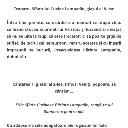
Troparul Sfântului Cuvios Lampadie, glasul al 8-lea:
Întru tine, părinte, cu osârdie s-a mântuit cel după chip;
că luând crucea ai urmat lui Hristos; şi lucrând ai învăţat
să nu se uite la trup, că este trecător; ci să poarte grijă de
suflet, de lucrul cel nemuritor. Pentru aceasta şi cu îngerii
împreună se bucură, Preacuvioase Părinte Lampadie,
duhul tău.
Cântarea 1, glasul al 2-lea. Irmos: Veniţi, popoare, să
cântăm…
Stih: Sfinte Cuvioase Părinte Lampadie, roagă-te lui
Dumnezeu pentru noi.
Cu adaosurile cele adăpătoare ale rugăciunilor tale,