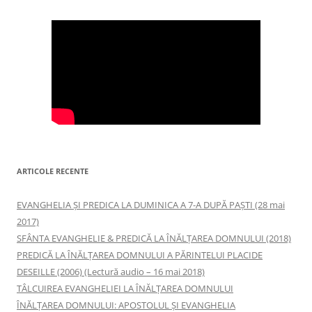
ARTICOLE RECENTE
EVANGHELIA ȘI PREDICA LA DUMINICA A 7-A DUPĂ PAȘTI (28 mai
2017)
SFÂNTA EVANGHELIE & PREDICĂ LA ÎNĂLŢAREA DOMNULUI (2018)
PREDICĂ LA ÎNĂLŢAREA DOMNULUI A PĂRINTELUI PLACIDE
DESEILLE (2006) (Lectură audio – 16 mai 2018)
TÂLCUIREA EVANGHELIEI LA ÎNĂLŢAREA DOMNULUI
ÎNĂLŢAREA DOMNULUI: APOSTOLUL ȘI EVANGHELIA