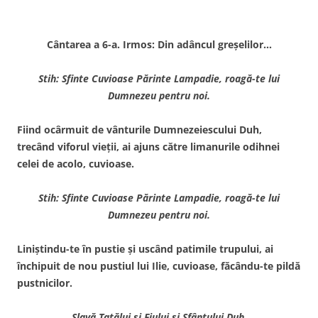
Cântarea a 6-a. Irmos: Din adâncul greşelilor…
Stih: Sfinte Cuvioase Părinte Lampadie, roagă-te lui
Dumnezeu pentru noi.
Fiind ocârmuit de vânturile Dumnezeiescului Duh,
trecând viforul vieţii, ai ajuns către limanurile odihnei
celei de acolo, cuvioase.
Stih: Sfinte Cuvioase Părinte Lampadie, roagă-te lui
Dumnezeu pentru noi.
Liniştindu-te în pustie şi uscând patimile trupului, ai
închipuit de nou pustiul lui Ilie, cuvioase, făcându-te pildă
pustnicilor.
Slavă Tatălui şi Fiului şi Sfântului Duh.