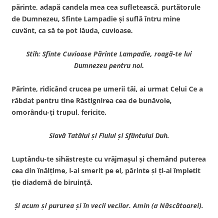
părinte, adapă candela mea cea sufletească, purtătorule
de Dumnezeu, Sfinte Lampadie şi suflă întru mine
cuvânt, ca să te pot lăuda, cuvioase.
Stih: Sfinte Cuvioase Părinte Lampadie, roagă-te lui
Dumnezeu pentru noi.
Părinte, ridicând crucea pe umerii tăi, ai urmat Celui Ce a
răbdat pentru tine Răstignirea cea de bunăvoie,
omorându-ţi trupul, fericite.
Slavă Tatălui şi Fiului şi Sfântului Duh.
Luptându-te sihăstreşte cu vrăjmaşul şi chemând puterea
cea din înălţime, l-ai smerit pe el, părinte şi ţi-ai împletit
ţie diademă de biruinţă.
Şi acum şi pururea şi în vecii vecilor. Amin (a Născătoarei).