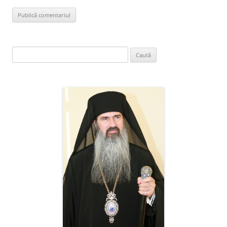
Caută
după: