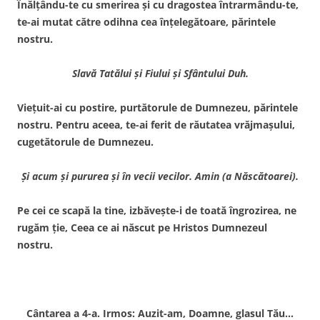
Înălţându-te cu smerirea şi cu dragostea întrarmându-te,
te-ai mutat către odihna cea înţelegătoare, părintele
nostru.
Slavă Tatălui şi Fiului şi Sfântului Duh.
Vieţuit-ai cu postire, purtătorule de Dumnezeu, părintele
nostru. Pentru aceea, te-ai ferit de răutatea vrăjmaşului,
cugetătorule de Dumnezeu.
Şi acum şi pururea şi în vecii vecilor. Amin (a Născătoarei).
Pe cei ce scapă la tine, izbăveşte-i de toată îngrozirea, ne
rugăm ţie, Ceea ce ai născut pe Hristos Dumnezeul
nostru.
Cântarea a 4-a. Irmos: Auzit-am, Doamne, glasul Tău…