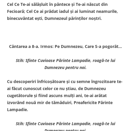
Cel Ce Te-ai sălăşluit în pântece şi Te-ai născut din
Fecioară; Cel Ce ai prădat iadul şi ai luminat neamurile,
binecuvântat eşti, Dumnezeul părinţilor noştri.
Cântarea a 8-a. Irmos: Pe Dumnezeu, Care S-a pogorât…
Stih: Sfinte Cuvioase Părinte Lampadie, roagă-te lui
Dumnezeu pentru noi.
Cu descoperiri înfricoşătoare şi cu semne îngrozitoare te-
ai făcut cunoscut celor ce nu ştiau, de Dumnezeu
cugetătorule şi fiind ascuns mulţi ani, te-ai arătat
izvorând nouă mir de tămăduiri, Preafericite Părinte
Lampadie.
Stih: Sfinte Cuvioase Părinte Lampadie, roagă-te lui
Dumnezeu pentru noi.