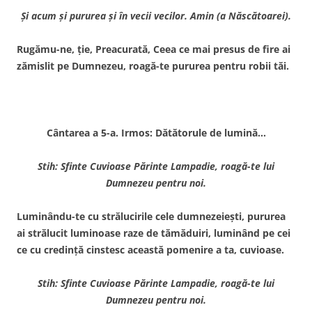
Şi acum şi pururea şi în vecii vecilor. Amin (a Născătoarei).
Rugămu-ne, ţie, Preacurată, Ceea ce mai presus de fire ai
zămislit pe Dumnezeu, roagă-te pururea pentru robii tăi.
Cântarea a 5-a. Irmos: Dătătorule de lumină…
Stih: Sfinte Cuvioase Părinte Lampadie, roagă-te lui
Dumnezeu pentru noi.
Luminându-te cu strălucirile cele dumnezeieşti, pururea
ai strălucit luminoase raze de tămăduiri, luminând pe cei
ce cu credinţă cinstesc această pomenire a ta, cuvioase.
Stih: Sfinte Cuvioase Părinte Lampadie, roagă-te lui
Dumnezeu pentru noi.