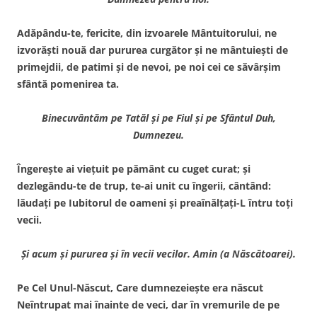
Adăpându-te, fericite, din izvoarele Mântuitorului, ne
izvorăşti nouă dar pururea curgător şi ne mântuieşti de
primejdii, de patimi şi de nevoi, pe noi cei ce săvârşim
sfântă pomenirea ta.
Binecuv
ântăm pe Tatăl şi pe Fiul şi pe
Sfântul Duh,
Dumnezeu.
Îngereşte ai vieţuit pe pământ cu cuget curat; şi
dezlegându-te de trup, te-ai unit cu îngerii, cântând:
lăudaţi pe Iubitorul de oameni şi preaînălţaţi-L întru toţi
vecii.
Şi acum şi pururea şi în vecii vecilor. Amin (a Născătoarei).
Pe Cel Unul-Născut, Care dumnezeieşte era născut
Neîntrupat mai înainte de veci, dar în vremurile de pe