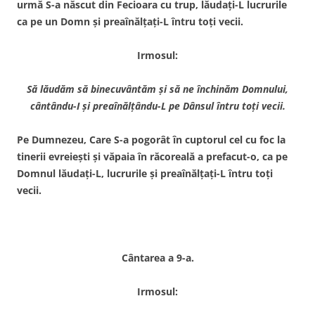
urmă S-a născut din Fecioara cu trup, lăudaţi-L lucrurile
ca pe un Domn şi preaînălţaţi-L întru toţi vecii.
Irmosul:
S
ă lăudăm să binecuvântăm şi să ne închinăm Domnului,
cântându-I şi preaînălţându-L pe Dânsul întru toţi vecii.
Pe Dumnezeu, Care S-a pogorât în cuptorul cel cu foc la
tinerii evreieşti şi văpaia în răcoreală a prefacut-o, ca pe
Domnul lăudaţi-L, lucrurile şi preaînălţaţi-L întru toţi
vecii.
Cântarea a 9-a.
Irmosul: