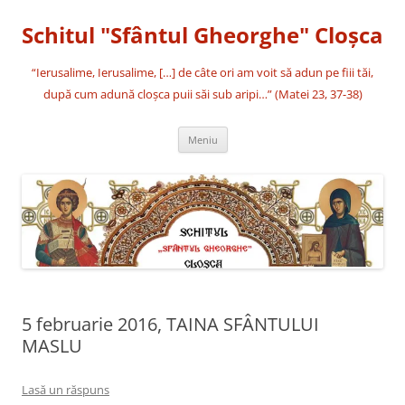
Sari
la
Schitul "Sfântul Gheorghe" Cloşca
conținut
“Ierusalime, Ierusalime, […] de câte ori am voit să adun pe fiii tăi,
după cum adună cloşca puii săi sub aripi…” (Matei 23, 37-38)
Meniu
5 februarie 2016, TAINA SFÂNTULUI
MASLU
Lasă un răspuns