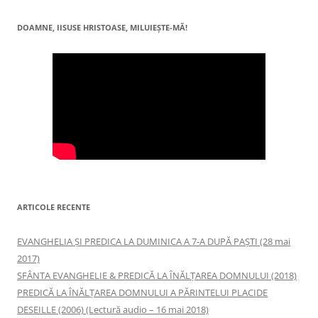
DOAMNE, IISUSE HRISTOASE, MILUIEŞTE-MĂ!
ARTICOLE RECENTE
EVANGHELIA ȘI PREDICA LA DUMINICA A 7-A DUPĂ PAȘTI (28 mai
2017)
SFÂNTA EVANGHELIE & PREDICĂ LA ÎNĂLŢAREA DOMNULUI (2018)
PREDICĂ LA ÎNĂLŢAREA DOMNULUI A PĂRINTELUI PLACIDE
DESEILLE (2006) (Lectură audio – 16 mai 2018)