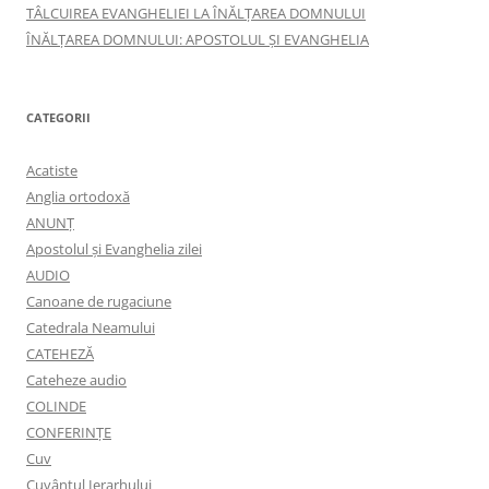
TÂLCUIREA EVANGHELIEI LA ÎNĂLŢAREA DOMNULUI
ÎNĂLŢAREA DOMNULUI: APOSTOLUL ȘI EVANGHELIA
CATEGORII
Acatiste
Anglia ortodoxă
ANUNŢ
Apostolul şi Evanghelia zilei
AUDIO
Canoane de rugaciune
Catedrala Neamului
CATEHEZĂ
Cateheze audio
COLINDE
CONFERINȚE
Cuv
Cuvântul Ierarhului