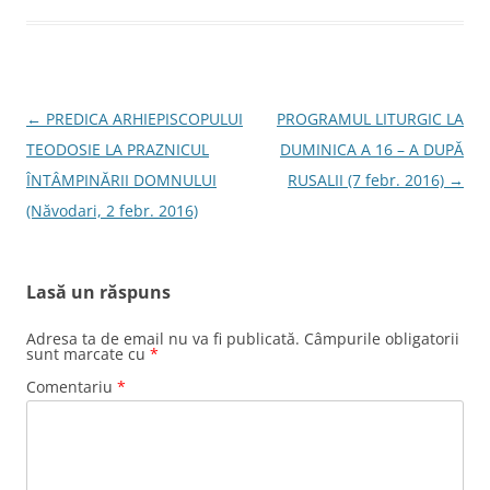
Navigare
←
PREDICA ARHIEPISCOPULUI
PROGRAMUL LITURGIC LA
în
TEODOSIE LA PRAZNICUL
DUMINICA A 16 – A DUPĂ
articole
ÎNTÂMPINĂRII DOMNULUI
RUSALII (7 febr. 2016)
→
(Năvodari, 2 febr. 2016)
Lasă un răspuns
Adresa ta de email nu va fi publicată.
Câmpurile obligatorii
sunt marcate cu
*
Comentariu
*