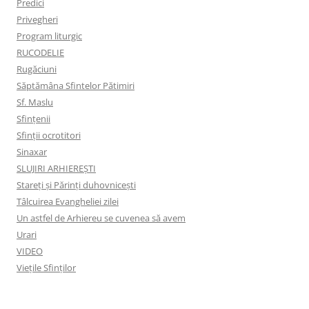
Predici
Privegheri
Program liturgic
RUCODELIE
Rugăciuni
Săptămâna Sfintelor Pătimiri
Sf. Maslu
Sfințenii
Sfinții ocrotitori
Sinaxar
SLUJIRI ARHIEREȘTI
Stareți și Părinți duhovnicești
Tâlcuirea Evangheliei zilei
Un astfel de Arhiereu se cuvenea să avem
Urari
VIDEO
Viețile Sfinților