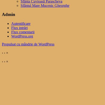
Sfânta Cuvioasă Parascheva
Sfântul Mare Mucenic Gheorghe
Admin
Autentificare
Flux intrări
Flux comentarii
WordPress.org
Propulsat cu mândrie de WordPress
‹
›
×
‹
›
×