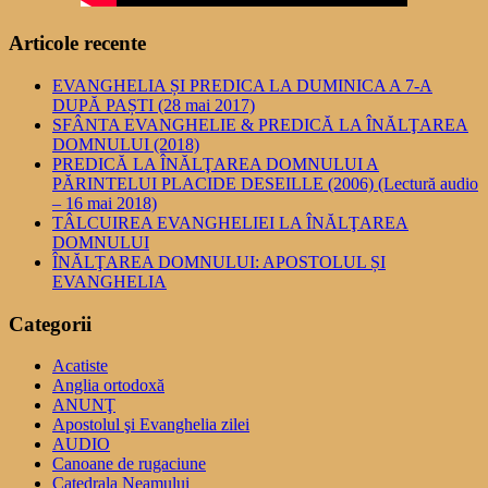
Articole recente
EVANGHELIA ȘI PREDICA LA DUMINICA A 7-A
DUPĂ PAȘTI (28 mai 2017)
SFÂNTA EVANGHELIE & PREDICĂ LA ÎNĂLŢAREA
DOMNULUI (2018)
PREDICĂ LA ÎNĂLŢAREA DOMNULUI A
PĂRINTELUI PLACIDE DESEILLE (2006) (Lectură audio
– 16 mai 2018)
TÂLCUIREA EVANGHELIEI LA ÎNĂLŢAREA
DOMNULUI
ÎNĂLŢAREA DOMNULUI: APOSTOLUL ȘI
EVANGHELIA
Categorii
Acatiste
Anglia ortodoxă
ANUNŢ
Apostolul şi Evanghelia zilei
AUDIO
Canoane de rugaciune
Catedrala Neamului