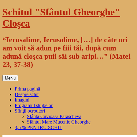
Sari
Schitul "Sfântul Gheorghe"
la
conținut
Cloşca
“Ierusalime, Ierusalime, […] de câte ori
am voit să adun pe fiii tăi, după cum
adună cloşca puii săi sub aripi…” (Matei
23, 37-38)
Meniu
Prima pagină
Despre schit
Imagini
Programul slujbelor
Sfinţii ocrotitori
Sfânta Cuvioasă Parascheva
Sfântul Mare Mucenic Gheorghe
3,5 % PENTRU SCHIT