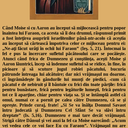
Când Moise si cu Aaron au început să mijlocească pentru popor
înaintea lui Faraon, ca acesta să îi dea drumul, răspunsul primit
a fost înteţirea asupririi israelitenilor până-ntr-acolo că aceştia
au început să
cârtească împotriva celor ce mijloceau pentru ei:
„Ne-aţi făcut urâţi în ochii lui Faraon” (Ieş. 5, 21). Întocmai la
fel e pus la încercare sufletul păcătosului care se pocăieşte.
Atunci când frica de Dumnezeu şi
conştiinţa, aceşti Moise şi
Aaron lăuntrici, încep să îndemne sufletul să se ridice, în fine, în
picioare şi să scuture jugul robiei păcatului, bucuria
pătrunde întreaga lui alcătuire; dar nici vrăjmaşul nu doarme,
ci
îngrămădeşte în gândurile lui munţi de piedici, -cum că
păcatul e de nebiruit şi îl bântuie cu frici din toate părţile: frică
pentru bunăstare, frică pentru legăturile lumeşti, frică pentru
tot ce îi aparţine, chiar pentru viaţa sa. Şi se întâmplă astfel că
omul, numai ce a pornit pe calea către Dumnezeu, că se şi
opreşte. Prinde curaj, frate! „Si Se va înălţa Domnul Savaot
întru judecată şi Dumnezeu Cel Sfânt Se va slăvi întru
dreptate” (Is. 5,16). Dumnezeu e mai tare decât vrăjmaşul.
Strigă către Dânsul şi vei auzi la fel ca Moise oarecând: „Acum
vei vedea cele ce voi face Eu cu Faraon”. Vrăjmaşul nu are