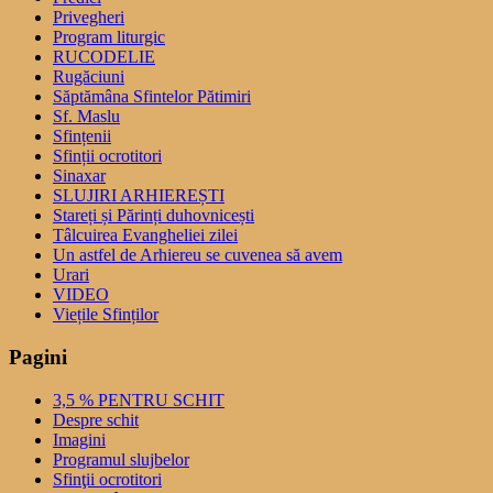
Privegheri
Program liturgic
RUCODELIE
Rugăciuni
Săptămâna Sfintelor Pătimiri
Sf. Maslu
Sfințenii
Sfinții ocrotitori
Sinaxar
SLUJIRI ARHIEREȘTI
Stareți și Părinți duhovnicești
Tâlcuirea Evangheliei zilei
Un astfel de Arhiereu se cuvenea să avem
Urari
VIDEO
Viețile Sfinților
Pagini
3,5 % PENTRU SCHIT
Despre schit
Imagini
Programul slujbelor
Sfinţii ocrotitori