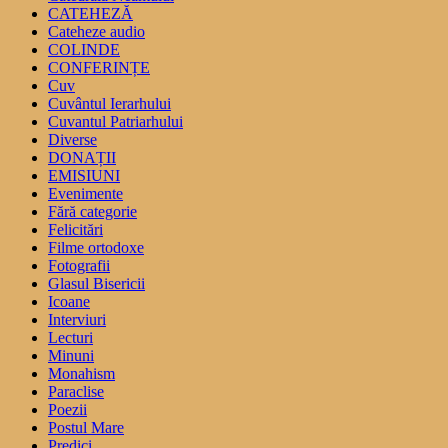
CATEHEZĂ
Cateheze audio
COLINDE
CONFERINȚE
Cuv
Cuvântul Ierarhului
Cuvantul Patriarhului
Diverse
DONAȚII
EMISIUNI
Evenimente
Fără categorie
Felicitări
Filme ortodoxe
Fotografii
Glasul Bisericii
Icoane
Interviuri
Lecturi
Minuni
Monahism
Paraclise
Poezii
Postul Mare
Predici