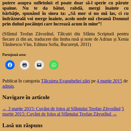
putere asupra sufletului: el poate doar să-l sperie cu părute
spaime. Nu te da bătut, rabdă, mergi înainte cu
bărbăţie, spunând în sinea ta: „Să mor si nu mă las, ci cu
îndrăzneală voi merge înainte, acolo unde mă cheamă Domnul
prin duhul pocăinţei care lucrează acum în mine”!
(Sfântul Teofan Zăvorâtul, Tâlcuiri din Sfânta Scriptură pentru
fiecare zi din an, traducere din limba rusă și note de Adrian și Xenia
Tănăsescu-Vlas, Editura Sofia, București, 2011)
Partajează asta:
Publicat în categoria
Tâlcuirea Evangheliei zilei
pe
4 martie 2015
de
admin
.
Navigare în articole
←
3 martie 2015: Cuvânt de folos al Sfântului Teofan Zăvorâtul
5
martie 2015: Cuvânt de folos al Sfântului Teofan Zăvorâtul
→
Lasă un răspuns