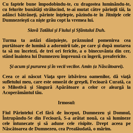
Cu faptele bune împodobindu-te, cu dragostea luminându-te,
cu felurite bunătăţi strălucind, te-ai mutat către părinţii tăi, la
adânci bătrâneţi, părinte înţelepte, păzindu-te în Jitniţele cele
Dumnezeieşti ca nişte grâu copt la vremea lui.
Slavă Tatălui şi Fiului şi Sfântului Duh.
Turma ta astăzi dănţuieşte, prăznuind pomenirea cea
purtătoare de lumină a adormirii tale, pe care şi după mutarea
ta să nu încetezi, de trei ori fericite, a o binecuvânta din cer,
stând înaintea lui Dumnezeu împreună cu îngerii, preafericite.
Şi acum şi pururea şi în vecii vecilor. Amin (a Născătoarei).
Ceea ce ai născut Viaţa spre izbăvirea oamenilor, dă viaţă
sufletului meu, care este omorât de greşeli, Fecioară Curată, ca
o Milostivă şi Singură Apărătoare a celor ce aleargă la
Acoperământul tău.
Irmosul:
Fiul Părintelui Cel fără de început, Dumnezeu şi Domnul,
Întrupându-Se din Fecioară, S-a arătat nouă, ca să lumineze
cele întunecate şi să adune cele risipite. Drept aceea pe
Născătoarea de Dumnezeu, cea Prealăudată, o mărim.