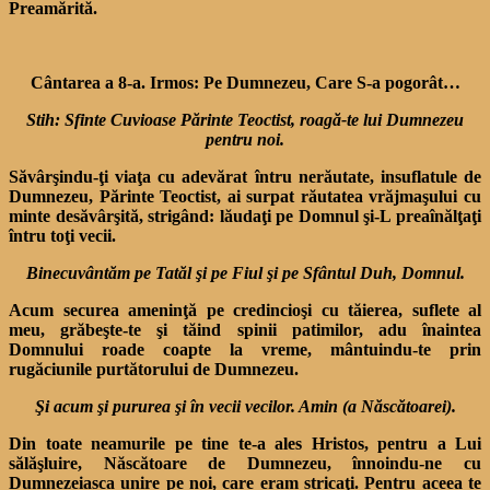
Preamărită.
Cântarea a 8-a. Irmos: Pe Dumnezeu, Care S-a pogorât…
Stih: Sfinte Cuvioase Părinte Teoctist, roagă-te lui Dumnezeu
pentru noi.
Săvârşindu-ţi viaţa cu adevărat întru nerăutate, insuflatule de
Dumnezeu, Părinte Teoctist, ai surpat răutatea vrăjmaşului cu
minte desăvârşită, strigând: lăudaţi pe Domnul şi-L preaînălţaţi
întru toţi vecii.
Binecuv
ân
tăm pe Tatăl şi pe Fiul şi pe Sfântul Duh, Domnul.
Acum securea ameninţă pe credincioşi cu tăierea, suflete al
meu, grăbeşte-te şi tăind spinii patimilor, adu înaintea
Domnului roade coapte la vreme, mântuindu-te prin
rugăciunile purtătorului de Dumnezeu.
Şi acum şi pururea şi în vecii vecilor. Amin (a Născătoarei).
Din toate neamurile pe tine te-a ales Hristos, pentru a Lui
sălăşluire, Născătoare de Dumnezeu, înnoindu-ne cu
Dumnezeiasca unire pe noi, care eram stricaţi. Pentru aceea te