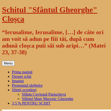
Sari
Schitul "Sfântul Gheorghe"
la
conținut
Cloşca
“Ierusalime, Ierusalime, […] de câte ori
am voit să adun pe fiii tăi, după cum
adună cloşca puii săi sub aripi…” (Matei
23, 37-38)
Meniu
Prima pagină
Despre schit
Imagini
Programul slujbelor
Sfinţii ocrotitori
Sfânta Cuvioasă Parascheva
Sfântul Mare Mucenic Gheorghe
3,5 % PENTRU SCHIT