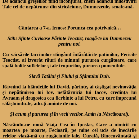
De adâncul greşelilor fiind înconjurat, chem adâncul milostivirii
Tale cel de nepătruns: din stricăciune, Dumnezeule, scoate-mă.
Cântarea a 7-a. Irmos: Porunca cea potrivnică…
Stih: Sfinte Cuvioase Părinte Teoctist, roagă-te lui Dumnezeu
pentru noi.
Cu vărsările lacrimilor stingând întărâtările patimilor, Fericite
Teoctist, ai izvorât râuri de minuni pururea curgătoare, care
spală bolile sufletelor şi ale trupurilor, pururea pomenitule.
Slavă Tatălui şi Fiului şi Sfântului Duh.
Râvnind la blândeţile lui David, părinte, ai câştigat nevinovăţia
şi nepătimirea lui Iov, nefătărnicia lui Iacov, credinţa lui
Avraam şi dragostea cea fierbinte a lui Petru, cu care împreună
sălăşluindu-te, adu-ţi aminte de noi.
Şi acum şi pururea şi în vecii vecilor. Amin (a Născătoarei).
Născându-ne nouă Viaţa Cea în Ipostas, Care a nimicit cu
moartea pe moarte, Fecioară, pe mine cel ucis de înecările
relelor viază-mă cu rugăciunile tale, Curată, Binecuvântată şi