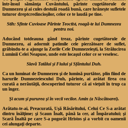
într-însul sămânţa Cuvântului, părinte cugetătorule de
Dumnezeu şi ai cules destulă roadă bună, care hrăneşte sufletele
tuturor dreptcredincioşilor, celor ce te laudă pe tine.
Stih: Sfinte Cuvioase Părinte Teoctist, roagă-te lui Dumnezeu
pentru noi.
Aducând totdeauna gând treaz, părinte cugetătorule de
Dumnezeu, ai adormit patimile cele pierzătoare de suflet,
grăbindu-te a ajunge la Zorile Cele Dumnezeieşti, la Strălucirea
Luminii Celei Neapuse, unde este locaşul celor ce se veselesc.
Slavă Tatălui şi Fiului şi Sfântului Duh.
Ca un luminat de Dumnezeu şi de lumină purtător, plin fiind de
harurile Dumnezeiescului Duh, părinte, ai arătat firea cea
curată a nerăutăţii, descoperind tuturor că ai vieţuit în trup ca
un înger.
Şi acum şi pururea şi în vecii vecilor. Amin (a Născătoarei).
Arătatu-te-ai, Preacurată, Uşă Răsăritului, Celui Ce S-a arătat
dintru înălţime; şi Scaun Înalt, până la cer, al Împăratului; şi
Scară Înaltă pe care S-a pogorât Hristos şi a vorbit cu oamenii
cei alungaţi departe.