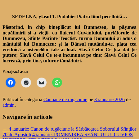
SEDELNA, glasul 1. Podobie: Piatra fiind pecetluită…
Păstorind, în chip bineplăcut lui Dumnezeu, la păşunea
nepătimirii şi a vieţii, cu fluierul Cuvântului, purtătorule de
Dumnezeu, Sfinte Părinte Teoctist, turma Domnului ai adus-o
mântuită lui Dumnezeu; şi la Dânsul mutându-te, plata cea
vrednică a ostenelilor tale ai luat. Slavă Celui Ce ţi-a dat ţie
putere; Slavă Celui Ce te-a încununat pe tine; Slavă Celui Ce
lucrează, prin tine, tuturor tămăduiri.
Partajează asta:
Publicat în categoria
Canoane de rugaciune
pe
3 ianuarie 2026
de
admin
.
Navigare în articole
←
4 ianuarie: Canon de rugăciune la Sărbătoarea Soborului Sfinţilor
70 de Apostoli
4 ianuarie: POMENIREA SFÂNTULUI CUVIOS