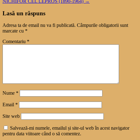
NICHIFOR CEL LEPROS (1890-1964)
→
Lasă un răspuns
Adresa ta de email nu va fi publicată.
Câmpurile obligatorii sunt
marcate cu
*
Comentariu
*
Nume
*
Email
*
Site web
Salvează-mi numele, emailul și site-ul web în acest navigator
pentru data viitoare când o să comentez.