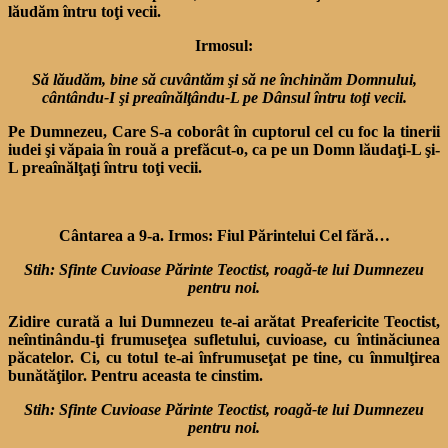
lăudăm întru toţi vecii.
Irmosul:
Să lăudăm, bine să cuvântăm şi să ne închinăm Domnului,
cântându-I şi preaînălţându-L pe Dânsul întru toţi vecii.
Pe Dumnezeu, Care S-a coborât în cuptorul cel cu foc la tinerii
iudei şi văpaia în rouă a prefăcut-o, ca pe un Domn lăudaţi-L şi-
L preaînălţaţi întru toţi vecii.
Cântarea a 9-a. Irmos: Fiul Părintelui Cel fără…
Stih: Sfinte Cuvioase Părinte Teoctist, roagă-te lui Dumnezeu
pentru noi.
Zidire curată a lui Dumnezeu te-ai arătat Preafericite Teoctist,
neîntinându-ţi frumuseţea sufletului, cuvioase, cu întinăciunea
păcatelor. Ci, cu totul te-ai înfrumuseţat pe tine, cu înmulţirea
bunătăţilor. Pentru aceasta te cinstim.
Stih: Sfinte Cuvioase Părinte Teoctist, roagă-te lui Dumnezeu
pentru noi.