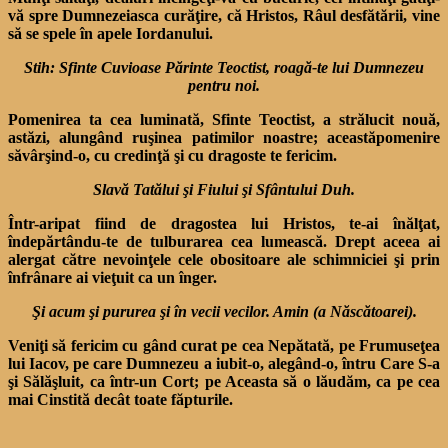
vă spre Dumnezeiasca curăţire, că Hristos, Râul desfătării, vine
să se spele în apele Iordanului.
Stih: Sfinte Cuvioase Părinte Teoctist, roagă-te lui Dumnezeu
pentru noi.
Pomenirea ta cea luminată, Sfinte Teoctist, a strălucit nouă,
astăzi, alungând ruşinea patimilor noastre; aceastăpomenire
săvârşind-o, cu credinţă şi cu dragoste te fericim.
Slavă Tatălui şi Fiului şi Sfântului Duh.
Într-aripat fiind de dragostea lui Hristos, te-ai înălţat,
îndepărtându-te de tulburarea cea lumească. Drept aceea ai
alergat către nevoinţele cele obositoare ale schimniciei şi prin
înfrânare ai vieţuit ca un înger.
Şi acum şi pururea şi în vecii vecilor. Amin (a Născătoarei).
Veniţi să fericim cu gând curat pe cea Nepătată, pe Frumuseţea
lui Iacov, pe care Dumnezeu a iubit-o, alegând-o, întru Care S-a
şi Sălăşluit, ca într-un Cort; pe Aceasta să o lăudăm, ca pe cea
mai Cinstită decât toate făpturile.