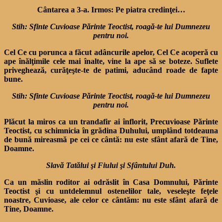
Cântarea a 3-a. Irmos: Pe piatra credinţei…
Stih: Sfinte Cuvioase Părinte Teoctist, roagă-te lui Dumnezeu
pentru noi.
Cel Ce cu porunca a făcut adâncurile apelor, Cel Ce acoperă cu
ape înălţimile cele mai înalte, vine la ape să se boteze. Suflete
priveghează, curăţeşte-te de patimi, aducând roade de fapte
bune.
Stih: Sfinte Cuvioase Părinte Teoctist, roagă-te lui Dumnezeu
pentru noi.
Plăcut la miros ca un trandafir ai înflorit, Precuvioase Părinte
Teoctist, cu schimnicia în grădina Duhului, umplând totdeauna
de bună mireasmă pe cei ce cântă: nu este sfânt afară de Tine,
Doamne.
Slavă Tatălui şi Fiului şi Sfântului Duh.
Ca un măslin roditor ai odrăslit în Casa Domnului, Părinte
Teoctist şi cu untdelemnul ostenelilor tale, veseleşte feţele
noastre, Cuvioase, ale celor ce cântăm: nu este sfânt afară de
Tine, Doamne.