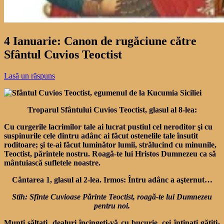
4 Ianuarie: Canon de rugăciune către
Sfântul Cuvios Teoctist
Lasă un răspuns
Troparul Sfântului Cuvios Teoctist, glasul al 8-lea:
Cu curgerile lacrimilor tale ai lucrat pustiul cel neroditor şi cu
suspinurile cele dintru adânc ai făcut ostenelile tale însutit
roditoare; şi te-ai făcut luminător lumii, strălucind cu minunile,
Teoctist, părintele nostru. Roagă-te lui Hristos Dumnezeu ca să
mântuiască sufletele noastre.
Cântarea 1, glasul al 2-lea. Irmos: Întru adânc a aşternut…
Stih: Sfinte Cuvioase Părinte Teoctist, roagă-te lui Dumnezeu
pentru noi.
Munţi săltaţi, dealuri încingeţi-vă cu bucurie, cei întinaţi gătiţi-