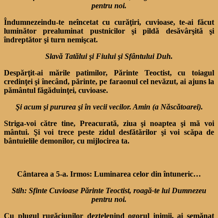
pentru noi.
Îndumnezeindu-te neîncetat cu curăţiri, cuvioase, te-ai făcut
luminător prealuminat pustni­cilor şi pildă desăvârşită şi
îndreptător şi turn nemişcat.
Slavă Tatălui şi Fiului şi Sfântului Duh.
Despărţit-ai mările patimilor, Părinte Teoctist, cu toiagul
credinţei şi înecând, părinte, pe faraonul cel nevăzut, ai ajuns la
pământul făgăduinţei, cuvioase.
Şi acum şi pururea şi în vecii vecilor. Amin (a Născătoarei).
Striga-voi către tine, Preacurată, ziua şi noaptea şi mă voi
mântui. Şi voi trece peste zidul desfătărilor şi voi scăpa de
bântuielile demonilor, cu mijlocirea ta.
Cântarea a 5-a. Irmos: Luminarea celor din întuneric…
Stih: Sfinte Cuvioase Părinte Teoctist, roagă-te lui Dumnezeu
pentru noi.
Cu plugul rugăciunilor dezţelenind ogorul inimii, ai semănat