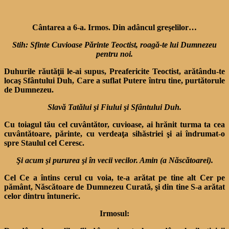
Cântarea a 6-a. Irmos. Din adâncul greşelilor…
Stih: Sfinte Cuvioase Părinte Teoctist, roagă-te lui Dumnezeu
pentru noi.
Duhurile răutăţii le-ai supus, Preafericite Teoctist, arătându-te
locaş Sfântului Duh, Care a suflat Putere întru tine, purtătorule
de Dumnezeu.
Slavă Tatălui şi Fiului şi Sfântului Duh.
Cu toiagul tău cel cuvântător, cuvioase, ai hrănit turma ta cea
cuvântătoare, părinte, cu verdeaţa sihăstriei şi ai îndrumat-o
spre Staulul cel Ceresc.
Şi acum şi pururea şi în vecii vecilor. Amin (a Născătoarei).
Cel Ce a întins cerul cu voia, te-a arătat pe tine alt Cer pe
pământ, Născătoare de Dumnezeu Curată, şi din tine S-a arătat
celor dintru întuneric.
Irmosul: