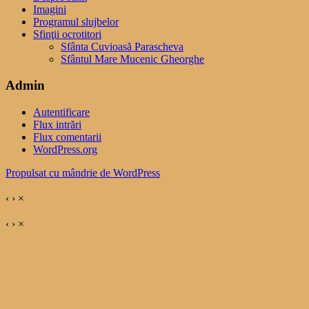
Imagini
Programul slujbelor
Sfinţii ocrotitori
Sfânta Cuvioasă Parascheva
Sfântul Mare Mucenic Gheorghe
Admin
Autentificare
Flux intrări
Flux comentarii
WordPress.org
Propulsat cu mândrie de WordPress
‹
›
×
‹
›
×