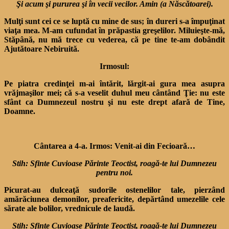
Şi acum şi pururea şi în vecii vecilor. Amin (a Născătoarei).
Mulţi sunt cei ce se luptă cu mine de sus; în dureri s-a împuţinat
viaţa mea. M-am cufundat în prăpastia greşelilor. Miluieşte-mă,
Stăpână, nu mă trece cu vederea, că pe tine te-am dobândit
Ajutătoare Nebiruită.
Irmosul:
Pe piatra credinţei m-ai întărit, lărgit-ai gura mea asupra
vrăjmaşilor mei; că s-a veselit duhul meu cântând Ţie: nu este
sfânt ca Dumnezeul nostru şi nu este drept afară de Tine,
Doamne.
Cântarea a 4-a. Irmos: Venit-ai din Fecioară…
Stih: Sfinte Cuvioase Părinte Teoctist, roagă-te lui Dumnezeu
pentru noi.
Picurat-au dulceaţă sudorile ostenelilor tale, pierzând
amărăciunea demonilor, prea­fericite, depărtând umezelile cele
sărate ale bolilor, vrednicule de laudă.
Stih: Sfinte Cuvioase Părinte Teoctist, roagă-te lui Dumnezeu