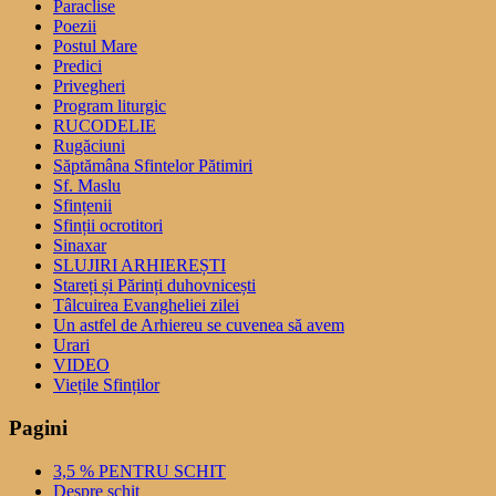
Paraclise
Poezii
Postul Mare
Predici
Privegheri
Program liturgic
RUCODELIE
Rugăciuni
Săptămâna Sfintelor Pătimiri
Sf. Maslu
Sfințenii
Sfinții ocrotitori
Sinaxar
SLUJIRI ARHIEREȘTI
Stareți și Părinți duhovnicești
Tâlcuirea Evangheliei zilei
Un astfel de Arhiereu se cuvenea să avem
Urari
VIDEO
Viețile Sfinților
Pagini
3,5 % PENTRU SCHIT
Despre schit