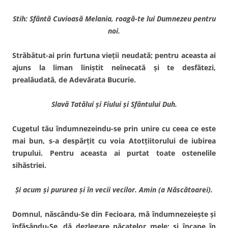
Stih: Sfântă Cuvioasă Melania, roagă-te lui Dumnezeu pentru
noi.
Străbătut-ai prin furtuna vieţii neudată; pentru aceasta ai
ajuns la liman liniştit neîne­cată şi te desfătezi,
prealăudată, de Adevărata Bucurie.
Slavă Tatălui şi Fiului şi Sfântului Duh.
Cugetul tău îndumnezeindu-se prin unire cu ceea ce este
mai bun, s-a despărţit cu voia Atotţiitorului de iubirea
trupu­lui. Pentru aceasta ai purtat toate ostenelile
sihăstriei.
Şi acum şi pururea şi în vecii vecilor. Amin (a Născătoarei).
Domnul, născându-Se din Fecioara, mă îndumnezeieşte şi
înfăşându-Se, dă dezlegare pă­catelor mele; şi încape în