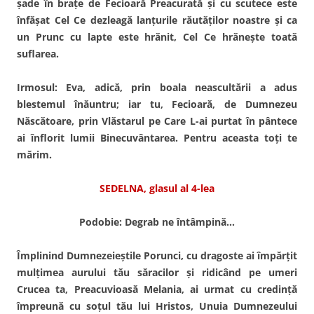
şade în braţe de Fecioară Preacurată şi cu scutece este
înfăşat Cel Ce dezleagă lanţurile răutăţilor noastre şi ca
un Prunc cu lapte este hrănit, Cel Ce hrăneşte toată
suflarea.
Irmosul:
Eva, adică, prin boala neas­cultării a adus
blestemul înăuntru; iar tu, Fecioară, de Dumnezeu
Născătoare, prin Vlăstarul pe Care L-ai purtat în pântece
ai înflorit lumii Binecuvântarea. Pentru aceasta toţi te
mărim.
SEDELNA, glasul al 4-lea
Podobie: Degrab ne întâmpină…
Împlinind Dumnezeieştile Po­runci, cu dragoste ai împărţit
mulţimea aurului tău săracilor şi ridicând pe umeri
Crucea ta, Preacuvioasă Melania, ai urmat cu credinţă
împreună cu soţul tău lui Hristos, Unuia Dumnezeului