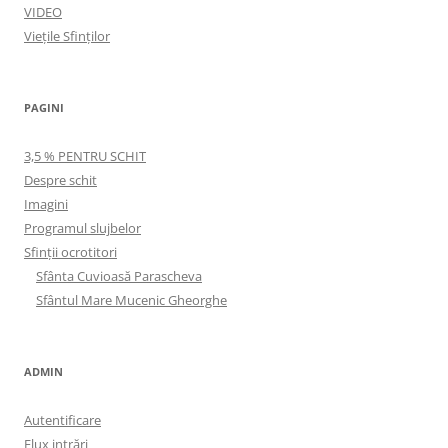
VIDEO
Viețile Sfinților
PAGINI
3,5 % PENTRU SCHIT
Despre schit
Imagini
Programul slujbelor
Sfinţii ocrotitori
Sfânta Cuvioasă Parascheva
Sfântul Mare Mucenic Gheorghe
ADMIN
Autentificare
Flux intrări