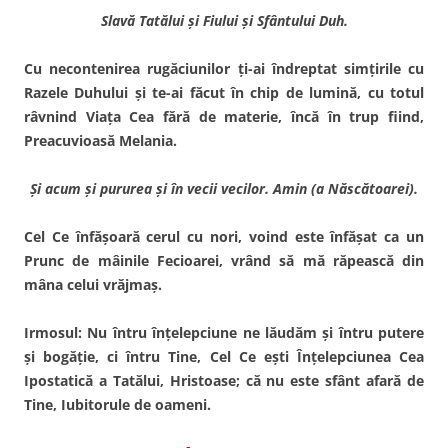
Slavă Tatălui şi Fiului şi Sfântului Duh.
Cu necontenirea rugăciuni­lor ţi-ai îndreptat simţirile cu
Razele Duhului şi te-ai făcut în chip de lumină, cu totul
râv­nind Viaţa Cea fără de materie, încă în trup fiind,
Preacuvioasă Melania.
Şi acum şi pururea şi în vecii vecilor. Amin (a Născătoarei).
Cel Ce înfăşoară cerul cu nori, voind este înfăşat ca un
Prunc de mâinile Fecioarei, vrând să mă răpească din
mâna celui vrăjmaş.
Irmosul:
Nu întru înţelepciune ne lăudăm şi întru putere
şi bogăţie, ci întru Tine, Cel Ce eşti Înţelepciunea Cea
Ipostatică a Tatălui, Hristoase; că nu este sfânt afară de
Tine, Iubitorule de oameni.