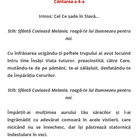
Cântarea a 4-a
Irmos: Cel Ce şade în Slavă…
Stih: Sfântă Cuvioasă Melania, roagă-te lui Dumnezeu pentru
noi.
Cu înfrânarea ucigându-ţi poftele trupului ai avut locuind
întru tine Însăşi Viaţa tuturor, preacinstită; către Care,
mutându-te de pe pământ, te-ai sălăşluit, desfatându-te
de Împărăţia Cerurilor.
Stih: Sfântă Cuvioasă Melania, roagă-te lui Dumnezeu pentru
noi.
Împărţit-ai mulţimea auru­lui tău săracilor şi l-ai
îngrămădit cu adevărat comoară în acele vistierii, care
nicicând nu se în­vechesc, dar îşi păstrează sta­tornică
îndestulare în veci.