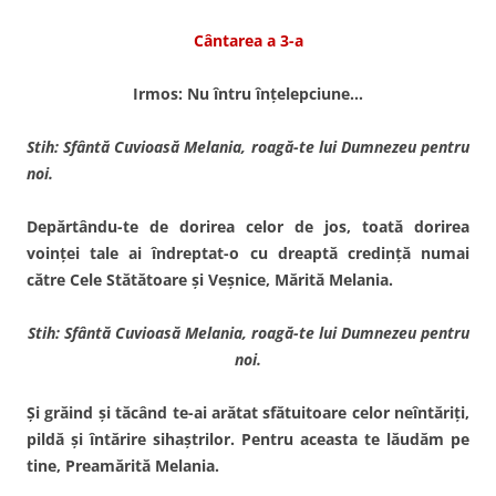
Cântarea a 3-a
Irmos: Nu întru înţelepciune…
Stih: Sfântă Cuvioasă Melania, roagă-te lui Dumnezeu pentru
noi.
Depărtându-te de dorirea celor de jos, toată dori­rea
voinţei tale ai îndreptat-o cu dreaptă credinţă numai
către Cele Stătătoare şi Veşnice, Mărită Melania.
Stih: Sfântă Cuvioasă Melania, roagă-te lui Dumnezeu pentru
noi.
Şi grăind şi tăcând te-ai ară­tat sfătuitoare celor neîntăriţi,
pildă şi întărire sihaştrilor. Pentru aceasta te lăudăm pe
tine, Preamărită Melania.