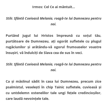
Irmos: Cel Ce ai mântuit…
Stih: Sfântă Cuvioasă Melania, roagă-te lui Dumnezeu pentru
noi.
Purtând jugul lui Hristos împreună cu soţul tău,
purtătoare de Dumnezeu, aţi ogorât sufletele cu plugul
rugă­ciunilor şi arătându-vă ogorul frumoaselor voastre
însuşiri, vă îndulciţi de Slava cea de sus în veci.
Stih: Sfântă Cuvioasă Melania, roagă-te lui Dumnezeu pentru
noi.
Ca şi măslinul sădit în casa lui Dumnezeu, precum zice
psalmistul, veseleşti în chip Tai­nic sufletele, cuvioasă şi
cu untdelemn ostenelilor tale ungi feţele credincioşilor,
care laudă nevoinţele tale.