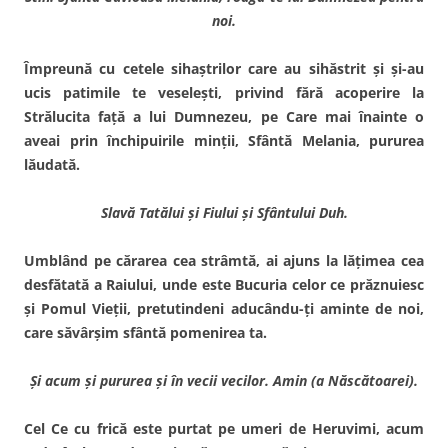
noi.
Împreună cu cetele sihaştri­lor care au sihăstrit şi şi-au
ucis patimile te veseleşti, privind fără acoperire la
Strălucita faţă a lui Dumnezeu, pe Care mai înainte o
aveai prin închipuirile minţii, Sfântă Melania, pururea
lăudată.
Slavă Tatălui şi Fiului şi Sfântului Duh.
Umblând pe cărarea cea strâmtă, ai ajuns la lăţimea cea
desfătată a Raiului, unde este Bucuria celor ce prăznuiesc
şi Pomul Vieţii, pretutindeni aducându-ţi aminte de noi,
care săvârşim sfântă pomenirea ta.
Şi acum şi pururea şi în vecii vecilor. Amin (a Născătoarei).
Cel Ce cu frică este purtat pe umeri de Heruvimi, acum