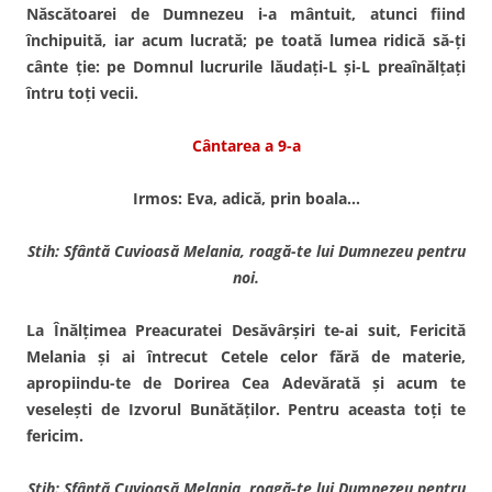
Născătoarei de Dumnezeu i-a mântuit, atunci fiind
închipuită, iar acum lucrată; pe toată lumea ridică să-ţi
cânte ţie: pe Domnul lucrurile lăudaţi-L şi-L preaînălţaţi
întru toţi vecii.
Cântarea a 9-a
Irmos: Eva, adică, prin boala…
Stih: Sfântă Cuvioasă Melania, roagă-te lui Dumnezeu pentru
noi.
La Înălţimea Preacuratei Desăvârşiri te-ai suit, Fericită
Melania şi ai întrecut Cetele celor fără de materie,
apropiindu-te de Dorirea Cea Adevărată şi acum te
veseleşti de Izvorul Bunătăţilor. Pentru aceasta toţi te
fericim.
Stih: Sfântă Cuvioasă Melania, roagă-te lui Dumnezeu pentru