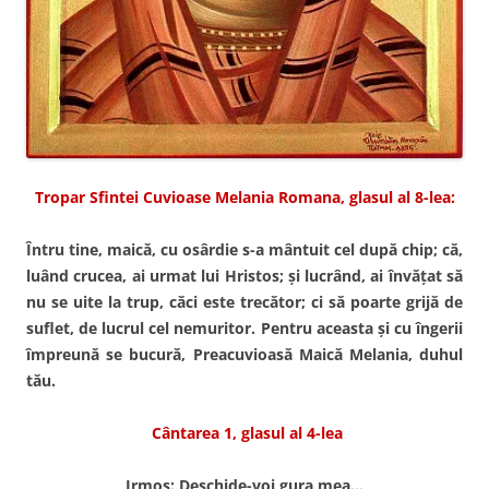
Tropar Sfintei Cuvioase Melania Romana, glasul al 8-lea:
Întru tine, maică, cu osârdie s-a mântuit cel după chip; că,
luând crucea, ai urmat lui Hristos; şi lucrând, ai învăţat să
nu se uite la trup, căci este trecător; ci să poarte grijă de
suflet, de lucrul cel nemuritor. Pentru aceasta şi cu îngerii
împreună se bucură, Preacuvioasă Maică Melania, duhul
tău.
Cântarea 1, glasul al 4-lea
Irmos: Deschide-voi gura mea…