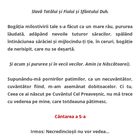
Slavă Tatălui şi Fiului şi Sfântului Duh.
Bogăţia milostivirii tale s-a făcut ca un mare râu, pururea
lăudată, adăpând nevoile tutu­ror săracilor, spălând
întinăciunea sărăciei şi mijlocindu-ţi ţie, în ceruri, bogăţie
de nerisi­pit, care nu se deşartă.
Şi acum şi pururea şi în vecii vecilor. Amin (a Născătoarei).
Supunându-mă pornirilor patimilor, ca un necuvântător,
cuvântător fiind, m-am asemă­nat dobitoacelor. Ci tu,
Ceea ce ai născut pe Cuvântul Cel Preaveş­nic, nu mă trece
cu vederea pe mine, care totdeauna pătimesc.
Cântarea a 5-a
Irmos: Necredincioşii nu vor vedea…