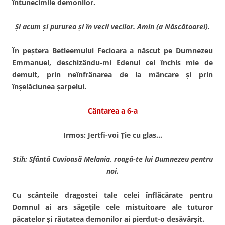
întuneci­mile demonilor.
Şi acum şi pururea şi în vecii vecilor. Amin (a Născătoarei).
În peştera Betleemului Fecioara a născut pe Dumnezeu
Emmanuel, deschizându-mi Edenul cel închis mie de
demult, prin neînfrânarea de la mân­care şi prin
înşelăciunea şar­pelui.
Cântarea a 6-a
Irmos: Jertfi-voi Ţie cu glas…
Stih: Sfântă Cuvioasă Melania, roagă-te lui Dumnezeu pentru
noi.
Cu scânteile dragostei tale celei înflăcărate pentru
Domnul ai ars săgeţile cele mistuitoare ale tuturor
păcate­lor şi răutatea demonilor ai pierdut-o desăvârşit.