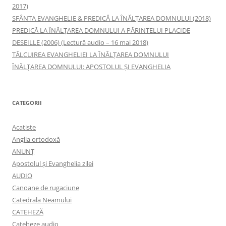
2017)
SFÂNTA EVANGHELIE & PREDICĂ LA ÎNĂLŢAREA DOMNULUI (2018)
PREDICĂ LA ÎNĂLŢAREA DOMNULUI A PĂRINTELUI PLACIDE
DESEILLE (2006) (Lectură audio – 16 mai 2018)
TÂLCUIREA EVANGHELIEI LA ÎNĂLŢAREA DOMNULUI
ÎNĂLŢAREA DOMNULUI: APOSTOLUL ȘI EVANGHELIA
CATEGORII
Acatiste
Anglia ortodoxă
ANUNŢ
Apostolul şi Evanghelia zilei
AUDIO
Canoane de rugaciune
Catedrala Neamului
CATEHEZĂ
Cateheze audio