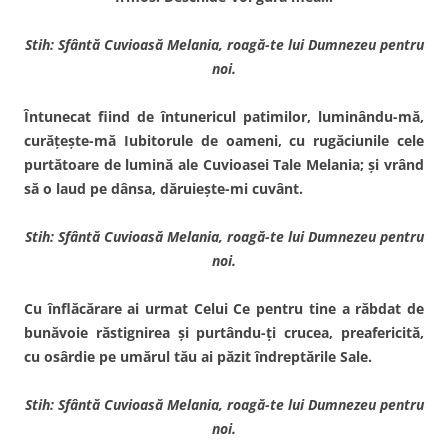
Stih: Sfântă Cuvioasă Melania, roagă-te lui Dumnezeu pentru
noi.
Întunecat fiind de întune­ricul patimilor, luminându-mă,
curăţeşte-mă Iubitorule de oameni, cu rugăciunile cele
purtătoare de lumină ale Cuvioasei Tale Melania; şi vrând
să o laud pe dânsa, dăruieşte-mi cuvânt.
Stih: Sfântă Cuvioasă Melania, roagă-te lui Dumnezeu pentru
noi.
Cu înflăcărare ai urmat Ce­lui Ce pentru tine a răbdat de
bunăvoie răstignirea şi purtându-ţi crucea, preafericită,
cu osârdie pe umărul tău ai păzit îndreptările Sale.
Stih: Sfântă Cuvioasă Melania, roagă-te lui Dumnezeu pentru
noi.