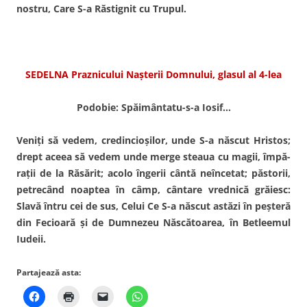
nostru, Care S-a Răstignit cu Trupul.
SEDELNA Praznicului Naşterii Domnului, glasul al 4-lea
Podobie: Spăimântatu-s-a Iosif…
Veniţi să vedem, credincio­şilor, unde S-a născut Hristos;
drept aceea să vedem unde merge steaua cu magii, împă­
raţii de la Răsărit; acolo îngerii cântă neîncetat; păstorii,
petrecând noaptea în câmp, cântare vrednică grăiesc:
Slavă întru cei de sus, Celui Ce S-a născut astăzi în peşteră
din Fecioară şi de Dumnezeu Născătoarea, în Betleemul
Iudeii.
Partajează asta: