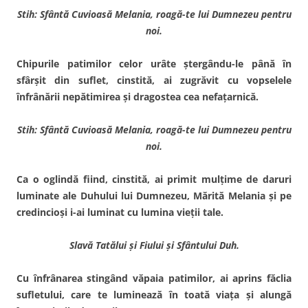
Stih: Sfântă Cuvioasă Melania, roagă-te lui Dumnezeu pentru
noi.
Chipurile patimilor celor urâte ştergându-le până în
sfârşit din suflet, cinstită, ai zugrăvit cu vopselele
înfrânării nepătimirea şi dragostea cea nefaţarnică.
Stih: Sfântă Cuvioasă Melania, roagă-te lui Dumnezeu pentru
noi.
Ca o oglindă fiind, cinstită, ai primit mulţime de daruri
lumi­nate ale Duhului lui Dumnezeu, Mărită Melania şi pe
credin­cioşi i-ai luminat cu lumina vie­ţii tale.
Slavă Tatălui şi Fiului şi Sfântului Duh.
Cu înfrânarea stingând vă­paia patimilor, ai aprins făclia
sufletului, care te luminează în toată viaţa şi alungă