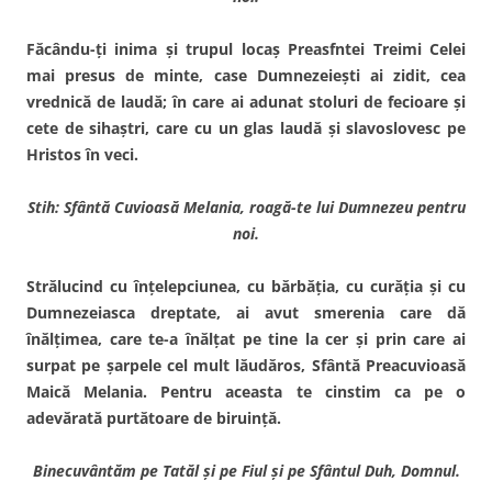
Făcându-ţi inima şi trupul locaş Preasfntei Treimi Celei
mai presus de minte, case Dumneze­ieşti ai zidit, cea
vrednică de laudă; în care ai adunat stoluri de fecioare şi
cete de sihaştri, care cu un glas laudă şi slavoslovesc pe
Hristos în veci.
Stih: Sfântă Cuvioasă Melania, roagă-te lui Dumnezeu pentru
noi.
Strălucind cu înţelepciunea, cu bărbăţia, cu curăţia şi cu
Dumnezeiasca dreptate, ai avut smerenia care dă
înălţimea, care te-a înălţat pe tine la cer şi prin care ai
surpat pe şarpele cel mult lăudăros, Sfântă Preacuvioasă
Maică Melania. Pentru aceasta te cinstim ca pe o
adevărată purtătoare de biruinţă.
Binecuvântăm pe Tatăl şi pe Fiul şi pe
Sfântul Duh, Domnul.