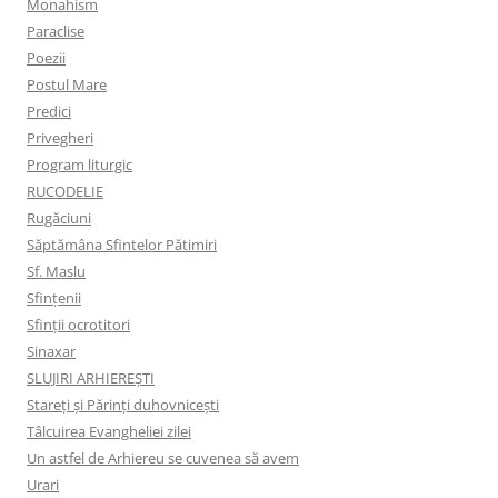
Monahism
Paraclise
Poezii
Postul Mare
Predici
Privegheri
Program liturgic
RUCODELIE
Rugăciuni
Săptămâna Sfintelor Pătimiri
Sf. Maslu
Sfințenii
Sfinții ocrotitori
Sinaxar
SLUJIRI ARHIEREȘTI
Stareți și Părinți duhovnicești
Tâlcuirea Evangheliei zilei
Un astfel de Arhiereu se cuvenea să avem
Urari