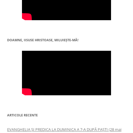
DOAMNE, IISUSE HRISTOASE, MILUIEŞTE-MĂ!
ARTICOLE RECENTE
EVANGHELIA ȘI PREDICA LA DUMINICA A 7-A DUPĂ PAȘTI (28 mai