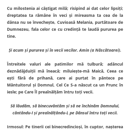
Cu milostenia ai câştigat milă; risipind ai dat celor lipsiţi;
dreptatea ta rămâne în veci şi mireasma ta cea de la
dânsa nu se învecheşte, Cuvioasă Melania, purtătoare de
Dumnezeu, fala celor ce cu credinţă te lau­dă pururea pe
tine.
Şi acum şi pururea şi în vecii vecilor. Amin (a Născătoarei).
Întreitele valuri ale patimilor mă tulbură; adâncul
deznădăj­duiţii mă îneacă; miluieşte-mă Maică, Ceea ce
eşti fără de priha­nă, care ai purtat în pântece pe
Mântuitorul şi Domnul, Cel Ce S-a născut ca un Prunc în
iesle; pe Care Îl preaînălţăm întru toţi vecii.
Să lăudăm, să binecuvântăm şi să ne în­chinăm Domnului,
cântându-I şi preaînăl
ţându-L pe Dânsul întru toţi vecii.
Irmosul:
Pe tinerii cei binecredin­cioşi, în cuptor, naşterea