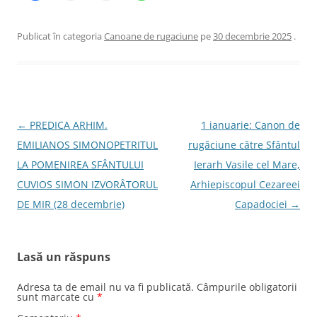
Publicat în categoria
Canoane de rugaciune
pe
30 decembrie 2025
.
Navigare
←
PREDICA ARHIM.
1 ianuarie: Canon de
în
EMILIANOS SIMONOPETRITUL
rugăciune către Sfântul
articole
LA POMENIREA SFÂNTULUI
Ierarh Vasile cel Mare,
CUVIOS SIMON IZVORÂTORUL
Arhiepiscopul Cezareei
DE MIR (28 decembrie)
Capadociei
→
Lasă un răspuns
Adresa ta de email nu va fi publicată.
Câmpurile obligatorii
sunt marcate cu
*