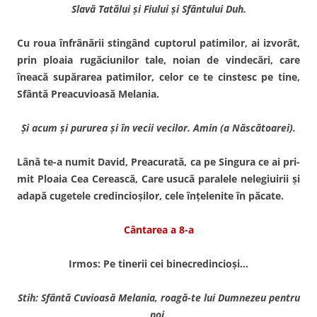
Slavă Tatălui şi Fiului şi Sfântului Duh.
Cu roua înfrânării stingând cuptorul patimilor, ai izvorât,
prin ploaia rugăciunilor tale, noian de vindecări, care
îneacă supărarea patimilor, celor ce te cinstesc pe tine,
Sfântă Preacuvioasă Melania.
Şi acum şi pururea şi în vecii vecilor. Amin (a Născătoarei).
Lână te-a numit David, Prea­curată, ca pe Singura ce ai pri­
mit Ploaia Cea Cerească, Care usucă paralele nelegiuirii şi
adapă cugetele credincioşilor, cele înţelenite în păcate.
Cântarea a 8-a
Irmos: Pe tinerii cei binecredincioşi…
Stih: Sfântă Cuvioasă Melania, roagă-te lui Dumnezeu pentru
noi.