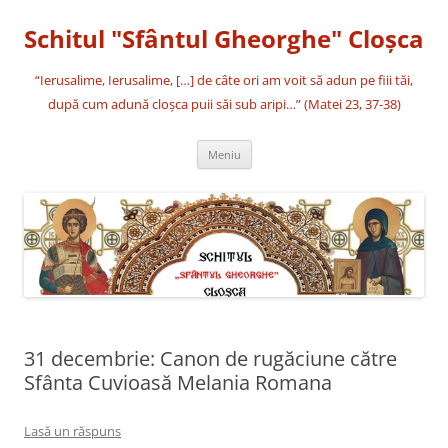
Sari
la
Schitul "Sfântul Gheorghe" Cloşca
conținut
“Ierusalime, Ierusalime, […] de câte ori am voit să adun pe fiii tăi,
după cum adună cloşca puii săi sub aripi…” (Matei 23, 37-38)
Meniu
31 decembrie: Canon de rugăciune către
Sfânta Cuvioasă Melania Romana
Lasă un răspuns