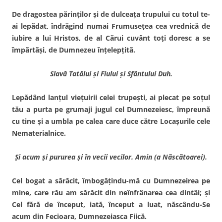
De dragostea părinţilor şi de dulceaţa trupului cu totul te-
ai lepădat, îndrăgind numai Fru­museţea cea vrednică de
iubire a lui Hristos, de al Cărui cu­vânt toţi doresc a se
împărtăşi, de Dumnezeu înţelepţită.
Slavă Tatălui şi Fiului şi Sfântului Duh.
Lepădând lanţul vieţuirii ce­lei trupeşti, ai plecat pe soţul
tău a purta pe grumaji jugul cel Dumnezeiesc, împreună
cu tine şi a umbla pe calea care duce către Locaşurile cele
Nematerialnice.
Şi acum şi pururea şi în vecii vecilor. Amin (a Născătoarei).
Cel bogat a sărăcit, îmbogăţindu-mă cu Dumnezeirea pe
mine, care rău am sărăcit din neînfrânarea cea dintâi; şi
Cel fără de început, iată, început a luat, născându-Se
acum din Fecioara, Dumnezeiasca Fiică.