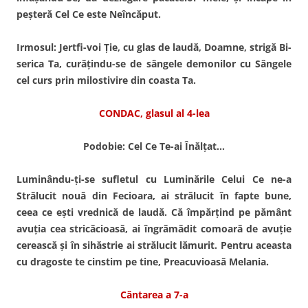
peş­teră Cel Ce este Neîncăput.
Irmosul:
Jertfi-voi Ţie, cu glas de laudă, Doamne, strigă Bi­
serica Ta, curăţindu-se de sângele demonilor cu Sângele
cel curs prin milostivire din coasta Ta.
CONDAC, glasul al 4-lea
Podobie: Cel Ce Te-ai Înălţat…
Luminându-ţi-se sufletul cu Luminările Celui Ce ne-a
Strălu­cit nouă din Fecioara, ai stră­lucit în fapte bune,
ceea ce eşti vrednică de laudă. Că împăr­ţind pe pământ
avuţia cea stricăcioasă, ai îngrămădit comoară de avuţie
cerească şi în sihăs­trie ai strălucit lămurit. Pentru aceasta
cu dragoste te cinstim pe tine, Preacuvioasă Melania.
Cântarea a 7-a