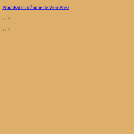
Propulsat cu mândrie de WordPress
‹
›
×
‹
›
×