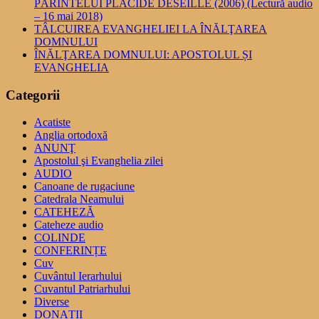
PĂRINTELUI PLACIDE DESEILLE (2006) (Lectură audio
– 16 mai 2018)
TÂLCUIREA EVANGHELIEI LA ÎNĂLŢAREA
DOMNULUI
ÎNĂLŢAREA DOMNULUI: APOSTOLUL ȘI
EVANGHELIA
Categorii
Acatiste
Anglia ortodoxă
ANUNŢ
Apostolul şi Evanghelia zilei
AUDIO
Canoane de rugaciune
Catedrala Neamului
CATEHEZĂ
Cateheze audio
COLINDE
CONFERINȚE
Cuv
Cuvântul Ierarhului
Cuvantul Patriarhului
Diverse
DONAȚII