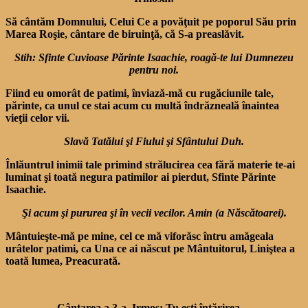
Să cântăm Domnului, Celui Ce a povăţuit pe poporul Său prin
Marea Roşie, cântare de biruinţă, că S-a preaslăvit.
Stih: Sfinte Cuvioase Părinte Isaachie, roagă-te lui Dumnezeu
pentru noi.
Fiind eu omorât de patimi, înviază-mă cu rugăciunile tale,
părinte, ca unul ce stai acum cu multă îndrăzneală înaintea
vieţii celor vii.
Slavă Tatălui şi Fiului şi Sfântului Duh.
Înlăuntrul inimii tale primind strălucirea cea fără materie te-ai
luminat şi toată negura patimilor ai pierdut, Sfinte Părinte
Isaachie.
Şi acum şi pururea şi în vecii vecilor. Amin (a Născătoarei).
Mântuieşte-mă pe mine, cel ce mă viforăsc întru amăgeala
urâtelor patimi, ca Una ce ai născut pe Mântuitorul, Liniştea a
toată lumea, Preacurată.
Cântarea a 3-a. Irmos: Tu eşti întărirea…