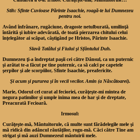
Stih: Sfinte Cuvioase Părinte Isaachie, roagă-te lui Dumnezeu
pentru noi.
Având înfrânare, rugăciune, dragoste netulburată, umilinţă
întărită şi iubire adevărată, de toată pierzarea chitului celui
înţelegător ai scăpat, câştigând pe Hristos, Părinte Isaachie.
Slavă Tatălui şi Fiului şi Sfântului Duh.
Dumnezeu ţi-a îndreptat paşii cei către Dânsul, ca un puternic
şi arătat te-a făcut pe tine puternic, ca să calci pe capetele
şerpilor şi ale scorpiilor, Sfinte Isaachie, preafericite.
Şi acum şi pururea şi în vecii vecilor. Amin (a Născătoarei).
Marie, Odorul cel curat al fecioriei, curăţeşte-mi mintea de
negura patimilor şi umple inima mea de har şi de dreptate,
Preacurată Fecioară.
Irmosul:
Curăţeşte-mă, Mântuitorule, că multe sunt fărădelegile mele şi
mă ridică din adâncul răutăţilor, rogu-mă. Căci către Tine am
strigat şi mă auzi Dumnezeul mântuirii mele.