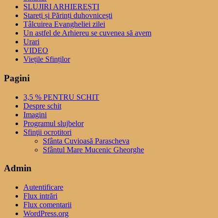
SLUJIRI ARHIEREȘTI
Stareți și Părinți duhovnicești
Tâlcuirea Evangheliei zilei
Un astfel de Arhiereu se cuvenea să avem
Urari
VIDEO
Viețile Sfinților
Pagini
3,5 % PENTRU SCHIT
Despre schit
Imagini
Programul slujbelor
Sfinţii ocrotitori
Sfânta Cuvioasă Parascheva
Sfântul Mare Mucenic Gheorghe
Admin
Autentificare
Flux intrări
Flux comentarii
WordPress.org