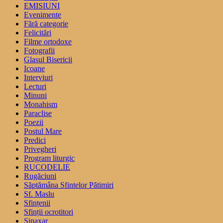
EMISIUNI
Evenimente
Fără categorie
Felicitări
Filme ortodoxe
Fotografii
Glasul Bisericii
Icoane
Interviuri
Lecturi
Minuni
Monahism
Paraclise
Poezii
Postul Mare
Predici
Privegheri
Program liturgic
RUCODELIE
Rugăciuni
Săptămâna Sfintelor Pătimiri
Sf. Maslu
Sfințenii
Sfinții ocrotitori
Sinaxar