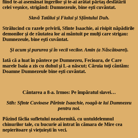
fiind te-ai asemănat îngerilor şi te-ai arătat părtaş desfătării
celei veşnice, strigând: Dumnezeule, bine eşti cuvântat.
Slavă Tatălui şi Fiului şi Sfântului Duh.
Strălucind cu razele privirii, Sfinte Isaachie, ai risipit năpădirile
demonilor şi de răutatea lor ai mântuit pe mulţi care strigau:
Dumnezeule, bine eşti cuvântat.
Şi acum şi pururea şi în vecii vecilor. Amin (a Născătoarei).
Iată că a luat în pântece pe Dumnezeu, Fecioara, de Care
marele Isaia a zis cu duhul şi L-a născut; Căruia toţi cântăm:
Doamne Dumnezeule bine eşti cuvântat.
Cântarea a 8-a. Irmos: Pe împăratul slavei…
Stih: Sfinte Cuvioase Părinte Isaachie, roagă-te lui Dumnezeu
pentru noi.
Păzind făclia sufletului neadormită, cu untuldelemnul
chinurilor tale, cu bucurie ai intrat în cămara de Mire cea
nepieritoare şi vieţuieşti în veci.