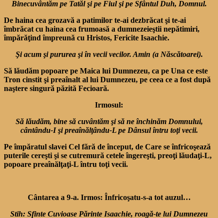
Binecuvântăm pe Tatăl şi pe Fiul şi pe Sfântul
Duh, Domnul.
De haina cea grozavă a patimilor te-ai dezbrăcat şi te-ai
îmbrăcat cu haina cea frumoasă a dumnezeieştii nepătimiri,
împărăţind împreună cu Hristos, Fericite Isaachie.
Şi acum şi pururea şi în vecii vecilor. Amin (a Născătoarei).
Să lăudăm popoare pe Maica lui Dumnezeu, ca pe Una ce este
Tron cinstit şi preaînalt al lui Dumnezeu, pe ceea ce a fost după
naştere singură păzită Fecioară.
Irmosul:
Să lăudăm, bine să cuvântăm şi să ne închinăm
Domnului,
cântându-I şi preaînălţându-L pe
Dânsul întru toţi vecii.
Pe împăratul slavei Cel fără de început, de Care se înfricoşează
puterile cereşti şi se cutremură cetele îngereşti, preoţi lăudaţi-L,
popoare preaînălţaţi-L întru toţi vecii.
Cântarea a 9-a. Irmos: Înfricoşatu-s-a tot auzul…
Stih: Sfinte Cuvioase Părinte Isaachie, roagă-te lui Dumnezeu