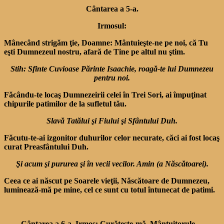
Cântarea a 5-a.
Irmosul:
Mânecând strigăm ţie, Doamne: Mântuieşte-ne pe noi, că Tu
eşti Dumnezeul nostru, afară de Tine pe altul nu ştim.
Stih: Sfinte Cuvioase Părinte Isaachie, roagă-te lui Dumnezeu
pentru noi.
Făcându-te locaş Dumnezeirii celei în Trei Sori, ai împuţinat
chipurile patimilor de la sufletul tău.
Slavă Tatălui şi Fiului şi Sfântului Duh.
Făcutu-te-ai izgonitor duhurilor celor necurate, căci ai fost locaş
curat Preasfântului Duh.
Şi acum şi pururea şi în vecii vecilor. Amin (a Născătoarei).
Ceea ce ai născut pe Soarele vieţii, Născătoare de Dumnezeu,
luminează-mă pe mine, cel ce sunt cu totul întunecat de patimi.
Cântarea a 6-a. Irmos: Curăţeşte-mă, Mântuitorule…