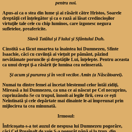
pentru noi.
Apus-ai ca o stea din lume şi ai răsărit către Hristos, Soarele
dreptăţii cel înţelegător şi ca o rază ai lăsat credincioşilor
virtuţile tale cele cu chip luminos, care izgonesc negura
sufletelor, preafericite.
Slavă Tatălui şi Fiului şi Sfântului Duh.
Cinstită s-a făcut moartea ta înaintea lui Dumnezeu, Sfinte
Isaachie, căci cu cuviinţă ai vieţuit pe pământ, păzind
nevătămate poruncile şi dreptăţile Lui, înţelepte. Pentru aceasta
ca unui drept ţi-a răsărit ţie lumina cea neînserată.
Şi acum şi pururea şi în vecii vecilor. Amin (a Născătoarei).
Numai tu dintre femei ai încetat blestemul celor întâi zidiţi,
Mireasă a lui Dumnezeu, ca una ce ai născut pe Cel necuprins,
cuprinzându-Se cu trupul, înnoit-ai legile firii, ceea ce eşti
Neîntinată şi cele depărtate mai dinainte le-ai împreunat prin
mijlocirea ta cea minunată.
Irmosul:
Înfricoşatu-s-a tot auzul de nespusa lui Dumnezeu pogorâre,
căci Cel Preaînalt de voie S-a pogorât până şi la trup, din