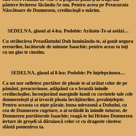
pântece fecioresc făcându-Se om. Pentru aceea pe Preacurata
Născătoare de Dumnezeu, credincioşii o mărim.
SEDELNA, glasul al 4-lea. Podobie: Arătatu-Te-ai astăzi…
Cu strălucirea Preasfântului Duh luminându-te, ai gonit negura
eresurilor, facătorule de minune Isaachie; pentru aceas ta toţi
cu un glas te cinstim.
SEDELNA, glasul al 8-lea: Podobie: Pe înţelepciunea…
Ca un nor sufletesc purtător de ploaie te-ai arătat celor de pe
pământ, preacuvioase, adăpând ca o brazdă inimile
credincioşilor, înconjurând marginile lumii cu cuvintele tale cele
dumnezeieşti şi ai izvorât ploaia învăţăturilor, preaînţelepte.
Pentru aceasta ca nişte pâraie, buna mireasmă a Duhului, cu
cea de Dumnezeu cugetare, o ai ordăslit în inimile tuturor, de
Dumnezeu purtătorule Isaachie; roagă-te lui Hristos Dumnezeu
iertare de greşeli să dăruiască celor ce cu dragoste cinstesc
sfântă pomenirea ta.