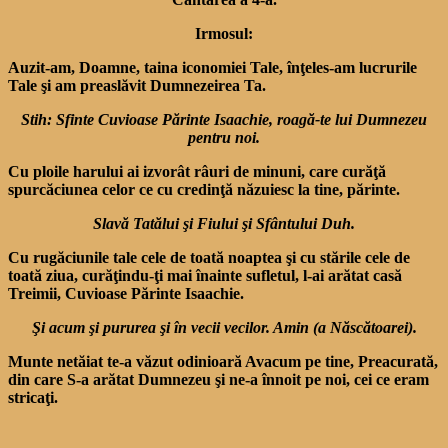
Irmosul:
Auzit-am, Doamne, taina iconomiei Tale, înţeles-am lucrurile
Tale şi am preaslăvit Dumnezeirea Ta.
Stih: Sfinte Cuvioase Părinte Isaachie, roagă-te lui Dumnezeu
pentru noi.
Cu ploile harului ai izvorât râuri de minuni, care curăţă
spurcăciunea celor ce cu credinţă năzuiesc la tine, părinte.
Slavă Tatălui şi Fiului şi Sfântului Duh.
Cu rugăciunile tale cele de toată noaptea şi cu stările cele de
toată ziua, curăţindu-ţi mai înainte sufletul, l-ai arătat casă
Treimii, Cuvioase Părinte Isaachie.
Şi acum şi pururea şi în vecii vecilor. Amin (a Născătoarei).
Munte netăiat te-a văzut odinioară Avacum pe tine, Preacurată,
din care S-a arătat Dumnezeu şi ne-a înnoit pe noi, cei ce eram
stricaţi.