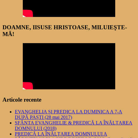
DOAMNE, IISUSE HRISTOASE, MILUIEŞTE-
MĂ!
Articole recente
EVANGHELIA ȘI PREDICA LA DUMINICA A 7-A
DUPĂ PAȘTI (28 mai 2017)
SFÂNTA EVANGHELIE & PREDICĂ LA ÎNĂLŢAREA
DOMNULUI (2018)
PREDICĂ LA ÎNĂLŢAREA DOMNULUI A