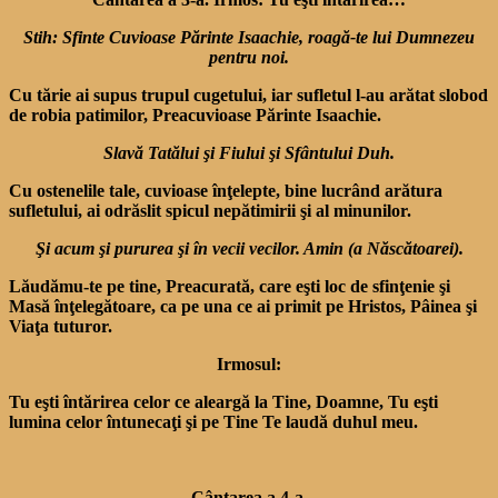
Stih: Sfinte Cuvioase Părinte Isaachie, roagă-te lui Dumnezeu
pentru noi.
Cu tărie ai supus trupul cugetului, iar sufletul l-au arătat slobod
de robia patimilor, Preacuvioase Părinte Isaachie.
Slavă Tatălui şi Fiului şi Sfântului Duh.
Cu ostenelile tale, cuvioase înţelepte, bine lucrând arătura
sufletului, ai odrăslit spicul nepătimirii şi al minunilor.
Şi acum şi pururea şi în vecii vecilor. Amin (a Născătoarei).
Lăudămu-te pe tine, Preacurată, care eşti loc de sfinţenie şi
Masă înţelegătoare, ca pe una ce ai primit pe Hristos, Pâinea şi
Viaţa tuturor.
Irmosul:
Tu eşti întărirea celor ce aleargă la Tine, Doamne, Tu eşti
lumina celor întunecaţi şi pe Tine Te laudă duhul meu.
Cântarea a 4-a.