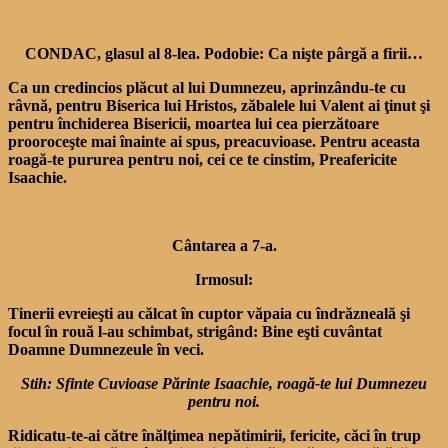
CONDAC, glasul al 8-lea. Podobie: Ca nişte pârgă a firii…
Ca un credincios plăcut al lui Dumnezeu, aprinzându-te cu
râvnă, pentru Biserica lui Hristos, zăbalele lui Valent ai ţinut şi
pentru închiderea Bisericii, moartea lui cea pierzătoare
prooroceşte mai înainte ai spus, preacuvioase. Pentru aceasta
roagă-te pururea pentru noi, cei ce te cinstim, Preafericite
Isaachie.
Cântarea a 7-a.
Irmosul:
Tinerii evreieşti au călcat în cuptor văpaia cu îndrăzneală şi
focul în rouă l-au schimbat, strigând: Bine eşti cuvântat
Doamne Dumnezeule în veci.
Stih: Sfinte Cuvioase Părinte Isaachie, roagă-te lui Dumnezeu
pentru noi.
Ridicatu-te-ai către înălţimea nepătimirii, fericite, căci în trup