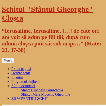
Sari
Schitul "Sfântul Gheorghe"
la
conținut
Cloşca
“Ierusalime, Ierusalime, […] de câte ori
am voit să adun pe fiii tăi, după cum
adună cloşca puii săi sub aripi…” (Matei
23, 37-38)
Meniu
Prima pagină
Despre schit
Imagini
Programul slujbelor
Sfinţii ocrotitori
Sfânta Cuvioasă Parascheva
Sfântul Mare Mucenic Gheorghe
3,5 % PENTRU SCHIT