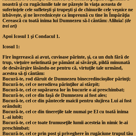
noastră şi cu rugăciunile tale ne păzeşte în viaţa aceasta de
suferinţele cele sufleteşti şi trupeşti şi de chinurile cele veşnice ne
izbăveşte, şi ne învredniceşte ca împreună cu tine în Împărăţia
Cerească cu toată inima lui Dumnezeu să-l cântăm: Aliluia!
(de
trei ori)
Apoi Icosul 1 şi Condacul 1.
Icosul 1:
Fire îngerească ai avut, cuvioase părinte, şi, ca un duh fără de
trup, vieţuire neîntinată pe pământ ai săvârşit, pildă minunată
de desăvârşire lăsându-ne pentru că, virtuţile tale urmând,
acestea să-ţi cântăm:
Bucură-te, rod dăruit de Dumnezeu binecredincioşilor părinţi;
Bucură-te, cel ce nerodirea părinţilor ai stârpit;
Bucură-te, cel ce supărarea lor în bucurie o ai preschimbat;
Bucură-te, cel ce din faşă de Dumnezeu ai fost ales;
Bucură-te, cel ce din pântecele maicii pentru slujirea Lui ai fost
orânduit;
Bucură-te, cel ce din tinereţile tale numai pe El cu toată inima
L-ai iubit;
Bucură-te, cel ce toate frumuseţile lumii acesteia în nimic le-ai
preschimbat;
Bucură-te, cel ce prin post şi priveghere în rugăciune trupul tău