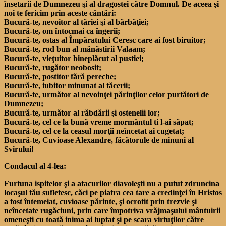
însetarii de Dumnezeu şi al dragostei către Domnul. De aceea şi
noi te fericim prin aceste cântări:
Bucură-te, nevoitor al tăriei şi al bărbăţiei;
Bucură-te, om întocmai ca îngerii;
Bucură-te, ostas al Împăratului Ceresc care ai fost biruitor;
Bucură-te, rod bun al mănăstirii Valaam;
Bucură-te, vieţuitor bineplăcut al pustiei;
Bucură-te, rugător neobosit;
Bucură-te, postitor fără pereche;
Bucură-te, iubitor minunat al tăcerii;
Bucură-te, următor al nevoinţei părinţilor celor purtători de
Dumnezeu;
Bucură-te, următor al răbdării şi ostenelii lor;
Bucură-te, cel ce la bună vreme mormântul ti l-ai săpat;
Bucură-te, cel ce la ceasul morţii neîncetat ai cugetat;
Bucură-te, Cuvioase Alexandre, făcătorule de minuni al
Svirului!
Condacul al 4-lea:
Furtuna ispitelor şi a atacurilor diavoleşti nu a putut zdruncina
locaşul tău sufletesc, căci pe piatra cea tare a credinţei în Hristos
a fost întemeiat, cuvioase părinte, şi ocrotit prin trezvie şi
neîncetate rugăciuni, prin care împotriva vrăjmaşului mântuirii
omeneşti cu toată inima ai luptat şi pe scara virtuţilor către