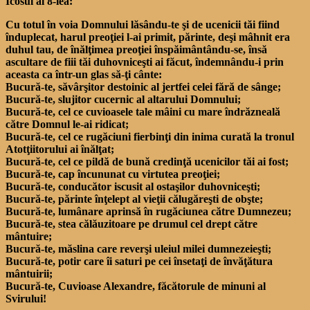
Icosul al 8-lea:
Cu totul în voia Domnului lăsându-te şi de ucenicii tăi fiind
înduplecat, harul preoţiei l-ai primit, părinte, deşi mâhnit era
duhul tau, de înălţimea preoţiei înspăimântându-se, însă
ascultare de fiii tăi duhovniceşti ai făcut, îndemnându-i prin
aceasta ca într-un glas să-ţi cânte:
Bucură-te, săvârşitor destoinic al jertfei celei fără de sânge;
Bucură-te, slujitor cucernic al altarului Domnului;
Bucură-te, cel ce cuvioasele tale mâini cu mare îndrăzneală
către Domnul le-ai ridicat;
Bucură-te, cel ce rugăciuni fierbinţi din inima curată la tronul
Atotţiitorului ai înălţat;
Bucură-te, cel ce pildă de bună credinţă ucenicilor tăi ai fost;
Bucură-te, cap încununat cu virtutea preoţiei;
Bucură-te, conducător iscusit al ostaşilor duhovniceşti;
Bucură-te, părinte înţelept al vieţii călugăreşti de obşte;
Bucură-te, lumânare aprinsă în rugăciunea către Dumnezeu;
Bucură-te, stea călăuzitoare pe drumul cel drept către
mântuire;
Bucură-te, măslina care reverşi uleiul milei dumnezeieşti;
Bucură-te, potir care îi saturi pe cei însetaţi de învăţătura
mântuirii;
Bucură-te, Cuvioase Alexandre, făcătorule de minuni al
Svirului!