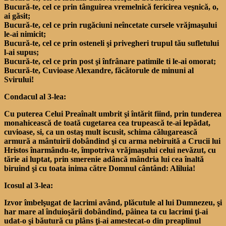
Bucură-te, cel ce prin tânguirea vremelnică fericirea veşnică, o,
ai găsit;
Bucură-te, cel ce prin rugăciuni neîncetate cursele vrăjmaşului
le-ai nimicit;
Bucură-te, cel ce prin osteneli şi privegheri trupul tău sufletului
l-ai supus;
Bucură-te, cel ce prin post şi înfrânare patimile ti le-ai omorat;
Bucură-te, Cuvioase Alexandre, făcătorule de minuni al
Svirului!
Condacul al 3-lea:
Cu puterea Celui Preaînalt umbrit şi întărit fiind, prin tunderea
monahicească de toată cugetarea cea trupească te-ai lepădat,
cuvioase, si, ca un ostaş mult iscusit, schima călugarească
armură a mântuirii dobândind şi cu arma nebiruită a Crucii lui
Hristos înarmându-te, împotriva vrăjmaşului celui nevăzut, cu
tărie ai luptat, prin smerenie adâncă mândria lui cea înaltă
biruind şi cu toata inima către Domnul cântând: Aliluia!
Icosul al 3-lea:
Izvor îmbelşugat de lacrimi având, plăcutule al lui Dumnezeu, şi
har mare al înduioşării dobândind, pâinea ta cu lacrimi ţi-ai
udat-o şi băutură cu plâns ţi-ai amestecat-o din preaplinul