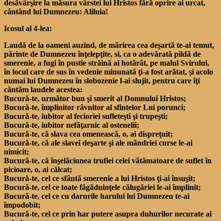
desăvârşire la măsura vârstei lui Hristos fără oprire ai urcat,
cântând lui Dumnezeu: Aliluia!
Icosul al 4-lea:
Laudă de la oameni auzind, de mărirea cea deşartă te-ai temut,
părinte de Dumnezeu înţelepţite, si, ca o adevărată pildă de
smerenie, a fugi în pustie străină ai hotărât, pe malul Svirului,
în locul care de sus în vedenie minunată ţi-a fost arătat, şi acolo
numai lui Dumnezeu în slobozenie l-ai slujit, pentru care îţi
cântăm laudele acestea:
Bucură-te, următor bun şi smerit al Domnului Hristos;
Bucură-te, împlinitor râvnitor al sfintelor Lui porunci;
Bucură-te, iubitor al fecioriei sufleteşti şi trupeşti;
Bucură-te, iubitor nefăţarnic al ostenelii;
Bucură-te, că slava cea omenească, o, ai dispreţuit;
Bucură-te, că ale slavei deşarte şi ale mândriei curse le-ai
nimicit;
Bucură-te, că înşelăciunea trufiei celei vătămatoare de suflet în
picioare, o, ai călcat;
Bucură-te, cel ce sfântă smerenie a lui Hristos ţi-ai însuşit;
Bucură-te, cel ce toate făgăduinţele călugăriei le-ai împlinit;
Bucură-te, cel ce cu darurile harului lui Dumnezeu te-ai
împodobit;
Bucură-te, cel ce prin har putere asupra duhurilor necurate ai