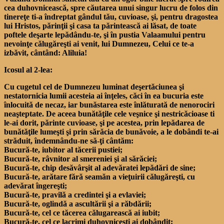
cea duhovnicească, spre căutarea unui singur lucru de folos din
tinereţe ti-a îndreptat gândul tău, cuvioase, şi, pentru dragostea
lui Hristos, părinţii şi casa ta părintească ai lăsat, de toate
poftele deşarte lepădându-te, şi în pustia Valaamului pentru
nevoinţe călugăreşti ai venit, lui Dumnezeu, Celui ce te-a
izbăvit, cântând: Aliluia!
Icosul al 2-lea:
Cu cugetul cel de Dumnezeu luminat deşertăciunea şi
nestatornicia lumii acesteia ai înţeles, căci în ea bucuria este
înlocuită de necaz, iar bunăstarea este înlăturată de nenorociri
neaşteptate. De aceea bunătăţile cele veşnice şi nestricăcioase ti
le-ai dorit, părinte cuvioase, şi pe acestea, prin lepădarea de
bunătăţile lumeşti şi prin sărăcia de bunăvoie, a le dobândi te-ai
străduit, îndemnându-ne să-ţi cântăm:
Bucură-te, iubitor al tăcerii pustiei;
Bucură-te, râvnitor al smereniei şi al sărăciei;
Bucură-te, chip desăvârşit al adevăratei lepădări de sine;
Bucură-te, arătare fără seamăn a vieţuirii călugăreşti, cu
adevărat îngereşti;
Bucură-te, pravilă a credintei şi a evlaviei;
Bucură-te, oglindă a ascultării şi a răbdării;
Bucură-te, cel ce tăcerea călugarească ai iubit;
Bucură-te, cel ce lacrimi duhovniceşti ai dobândit;