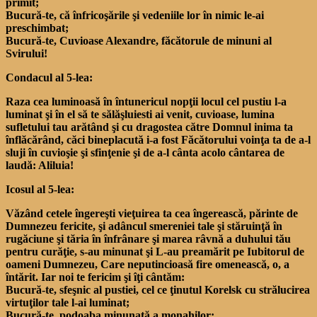
primit;
Bucură-te, că înfricoşările şi vedeniile lor în nimic le-ai
preschimbat;
Bucură-te, Cuvioase Alexandre, făcătorule de minuni al
Svirului!
Condacul al 5-lea:
Raza cea luminoasă în întunericul nopţii locul cel pustiu l-a
luminat şi în el să te sălăşluiesti ai venit, cuvioase, lumina
sufletului tau arătând şi cu dragostea către Domnul inima ta
înflăcărând, căci bineplacută i-a fost Făcătorului voinţa ta de a-l
sluji în cuvioşie şi sfinţenie şi de a-l cânta acolo cântarea de
laudă: Aliluia!
Icosul al 5-lea:
Văzând cetele îngereşti vieţuirea ta cea îngerească, părinte de
Dumnezeu fericite, şi adâncul smereniei tale şi stăruinţă în
rugăciune şi tăria în înfrânare şi marea râvnă a duhului tău
pentru curăţie, s-au minunat şi L-au preamărit pe Iubitorul de
oameni Dumnezeu, Care neputincioasă fire omenească, o, a
întărit. Iar noi te fericim şi îţi cântăm:
Bucură-te, sfeşnic al pustiei, cel ce ţinutul Korelsk cu strălucirea
virtuţilor tale l-ai luminat;
Bucură-te, podoaba minunată a monahilor;