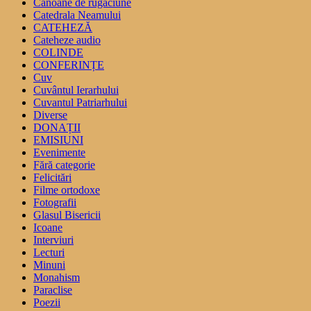
Canoane de rugaciune
Catedrala Neamului
CATEHEZĂ
Cateheze audio
COLINDE
CONFERINȚE
Cuv
Cuvântul Ierarhului
Cuvantul Patriarhului
Diverse
DONAȚII
EMISIUNI
Evenimente
Fără categorie
Felicitări
Filme ortodoxe
Fotografii
Glasul Bisericii
Icoane
Interviuri
Lecturi
Minuni
Monahism
Paraclise
Poezii