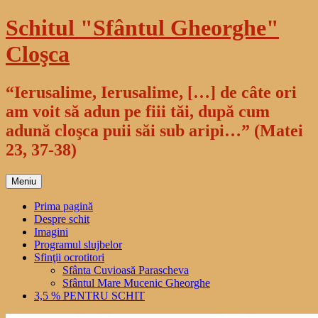
Sari
Schitul "Sfântul Gheorghe"
la
conținut
Cloşca
“Ierusalime, Ierusalime, […] de câte ori
am voit să adun pe fiii tăi, după cum
adună cloşca puii săi sub aripi…” (Matei
23, 37-38)
Meniu
Prima pagină
Despre schit
Imagini
Programul slujbelor
Sfinţii ocrotitori
Sfânta Cuvioasă Parascheva
Sfântul Mare Mucenic Gheorghe
3,5 % PENTRU SCHIT