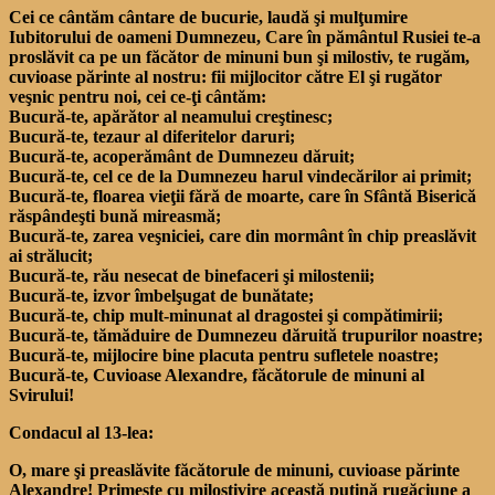
Cei ce cântăm cântare de bucurie, laudă şi mulţumire
Iubitorului de oameni Dumnezeu, Care în pământul Rusiei te-a
proslăvit ca pe un făcător de minuni bun şi milostiv, te rugăm,
cuvioase părinte al nostru: fii mijlocitor către El şi rugător
veşnic pentru noi, cei ce-ţi cântăm:
Bucură-te, apărător al neamului creştinesc;
Bucură-te, tezaur al diferitelor daruri;
Bucură-te, acoperământ de Dumnezeu dăruit;
Bucură-te, cel ce de la Dumnezeu harul vindecărilor ai primit;
Bucură-te, floarea vieţii fără de moarte, care în Sfântă Biserică
răspândeşti bună mireasmă;
Bucură-te, zarea veşniciei, care din mormânt în chip preaslăvit
ai strălucit;
Bucură-te, rău nesecat de binefaceri şi milostenii;
Bucură-te, izvor îmbelşugat de bunătate;
Bucură-te, chip mult-minunat al dragostei şi compătimirii;
Bucură-te, tămăduire de Dumnezeu dăruită trupurilor noastre;
Bucură-te, mijlocire bine placuta pentru sufletele noastre;
Bucură-te, Cuvioase Alexandre, făcătorule de minuni al
Svirului!
Condacul al 13-lea:
O, mare şi preaslăvite făcătorule de minuni, cuvioase părinte
Alexandre! Primeşte cu milostivire această puţină rugăciune a