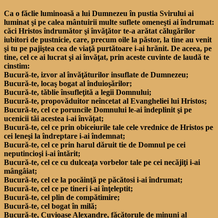
Ca o făclie luminoasă a lui Dumnezeu în pustia Svirului ai
luminat şi pe calea mântuirii multe suflete omeneşti ai îndrumat:
căci Hristos îndrumător şi învăţător te-a arătat călugărilor
iubitori de pustnicie, care, precum oile la păstor, la tine au venit
şi tu pe pajiştea cea de viaţă purtătoare i-ai hrănit. De aceea, pe
tine, cel ce ai lucrat şi ai învăţat, prin aceste cuvinte de laudă te
cinstim:
Bucură-te, izvor al învăţăturilor insuflate de Dumnezeu;
Bucură-te, locaş bogat al înduioşărilor;
Bucură-te, tăblie însufleţită a legii Domnului;
Bucură-te, propovăduitor neîncetat al Evangheliei lui Hristos;
Bucură-te, cel ce poruncile Domnului le-ai îndeplinit şi pe
ucenicii tăi acestea i-ai învăţat;
Bucură-te, cel ce prin obiceiurile tale cele vrednice de Hristos pe
cei leneşi la îndreptare i-ai îndemnat;
Bucură-te, cel ce prin harul dăruit tie de Domnul pe cei
neputincioşi i-ai întărit;
Bucură-te, cel ce cu dulceaţa vorbelor tale pe cei necăjiţi i-ai
mângâiat;
Bucură-te, cel ce la pocăinţă pe păcătosi i-ai îndrumat;
Bucură-te, cel ce pe tineri i-ai înţeleptit;
Bucură-te, cel plin de compătimire;
Bucură-te, cel bogat în milă;
Bucură-te, Cuvioase Alexandre, făcătorule de minuni al