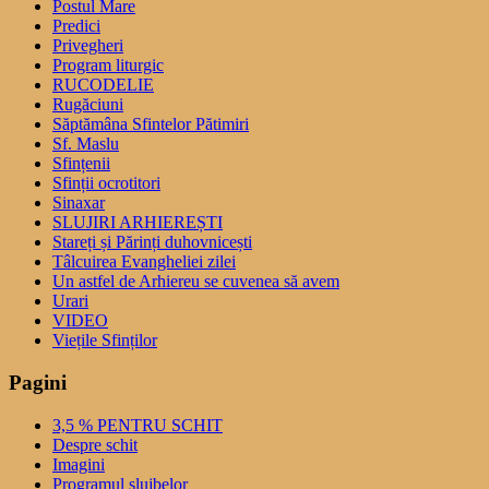
Postul Mare
Predici
Privegheri
Program liturgic
RUCODELIE
Rugăciuni
Săptămâna Sfintelor Pătimiri
Sf. Maslu
Sfințenii
Sfinții ocrotitori
Sinaxar
SLUJIRI ARHIEREȘTI
Stareți și Părinți duhovnicești
Tâlcuirea Evangheliei zilei
Un astfel de Arhiereu se cuvenea să avem
Urari
VIDEO
Viețile Sfinților
Pagini
3,5 % PENTRU SCHIT
Despre schit
Imagini
Programul slujbelor