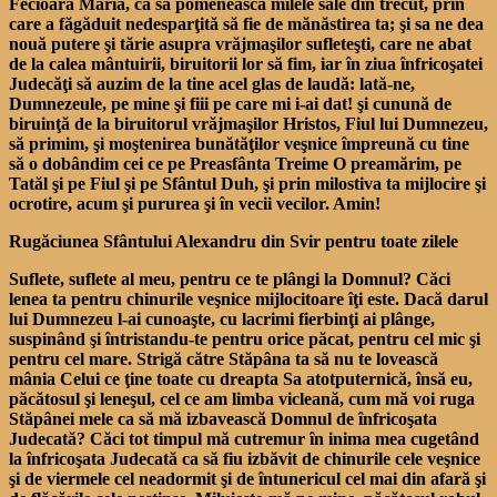
Fecioară Maria, ca să pomenească milele sale din trecut, prin
care a făgăduit nedesparţită să fie de mănăstirea ta; şi sa ne dea
nouă putere şi tărie asupra vrăjmaşilor sufleteşti, care ne abat
de la calea mântuirii, biruitorii lor să fim, iar în ziua înfricoşatei
Judecăţi să auzim de la tine acel glas de laudă: lată-ne,
Dumnezeule, pe mine şi fiii pe care mi i-ai dat! şi cunună de
biruinţă de la biruitorul vrăjmaşilor Hristos, Fiul lui Dumnezeu,
să primim, şi moştenirea bunătăţilor veşnice împreună cu tine
să o dobândim cei ce pe Preasfânta Treime O preamărim, pe
Tatăl şi pe Fiul şi pe Sfântul Duh, şi prin milostiva ta mijlocire şi
ocrotire, acum şi pururea şi în vecii vecilor. Amin!
Rugăciunea Sfântului Alexandru din Svir pentru toate zilele
Suflete, suflete al meu, pentru ce te plângi la Domnul? Căci
lenea ta pentru chinurile veşnice mijlocitoare îţi este. Dacă darul
lui Dumnezeu l-ai cunoaşte, cu lacrimi fierbinţi ai plânge,
suspinând şi întristandu-te pentru orice păcat, pentru cel mic şi
pentru cel mare. Strigă către Stăpâna ta să nu te lovească
mânia Celui ce ţine toate cu dreapta Sa atotputernică, însă eu,
păcătosul şi leneşul, cel ce am limba vicleană, cum mă voi ruga
Stăpânei mele ca să mă izbavească Domnul de înfricoşata
Judecată? Căci tot timpul mă cutremur în inima mea cugetând
la înfricoşata Judecată ca să fiu izbăvit de chinurile cele veşnice
şi de viermele cel neadormit şi de întunericul cel mai din afară şi