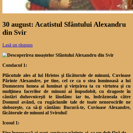
30 august: Acatistul Sfântului Alexandru
din Svir
Lasă un răspuns
Condacul 1:
Plăcutule ales al lui Hristos şi făcătorule de minuni, Cuvioase
Părinte Alexandre, pe tine, cel ce ca o stea luminoasă a lui
Dumnezeu lumea ai luminat şi vieţuirea ta cu virtutea şi cu
mulţimea facerilor de minuni ai împodobit, cu dragoste în
cântări duhovniceşti te lăudăm: iar tu, îndrăzneala către
Domnul având, cu rugăciunile tale de toate nenorocirile ne
slobozeşte, ca să-ţi cântăm: Bucură-te, Cuvioase Alexandre,
făcătorule de minuni al Svirului!
Icosul 1:
Fire îngerească ai avut, cuvioase părinte, şi, ca un duh fără de