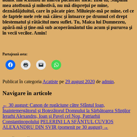
mea atotbună şi milostivă, nu mă dispreţui pe mine,
deznădăjduitul, care în păcate pier. Miluieşte-mă pe mine, cel ce
de faptele mele rele mă căiesc şi întoarce pe drumul cel drept
blestematul şi rătăcitul meu suflet. Tu, Maica lui Dumnezeu,
apără-mă şi ţine-mă sub acoperământul tău acum şi pururea şi
în vecii vecilor. Amin!
Partajează asta:
Publicat în categoria
Acatiste
pe
29 august 2020
de
admin
.
Navigare în articole
←
30 august: Canon de rugăciune către Sfântul Ioan,
Înaintemergătorul şi Botezătorul Domnului la Sărbătoarea Sfinţilor
Ierarhi Alexandru, Ioan şi Pavel cel Nou, Patriarhii
Constantinopolului
PELERINI LA SFÂNTUL CUVIOS
ALEXANDRU DIN SVIR (pomenit pe 30 august)
→