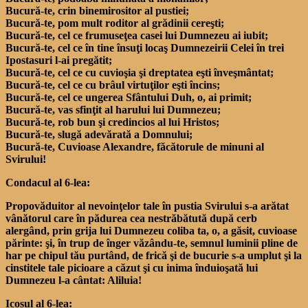
Bucură-te, crin binemirositor al pustiei;
Bucură-te, pom mult roditor al grădinii cereşti;
Bucură-te, cel ce frumuseţea casei lui Dumnezeu ai iubit;
Bucură-te, cel ce în tine însuţi locaş Dumnezeirii Celei în trei
Ipostasuri l-ai pregătit;
Bucură-te, cel ce cu cuvioşia şi dreptatea eşti înveşmântat;
Bucură-te, cel ce cu brâul virtuţilor eşti încins;
Bucură-te, cel ce ungerea Sfântului Duh, o, ai primit;
Bucură-te, vas sfinţit al harului lui Dumnezeu;
Bucură-te, rob bun şi credincios al lui Hristos;
Bucură-te, slugă adevărată a Domnului;
Bucură-te, Cuvioase Alexandre, făcătorule de minuni al
Svirului!
Condacul al 6-lea:
Propovăduitor al nevoinţelor tale în pustia Svirului s-a arătat
vânătorul care în pădurea cea nestrăbătută după cerb
alergând, prin grija lui Dumnezeu coliba ta, o, a găsit, cuvioase
părinte: şi, în trup de înger văzându-te, semnul luminii pline de
har pe chipul tău purtând, de frică şi de bucurie s-a umplut şi la
cinstitele tale picioare a căzut şi cu inima înduioşată lui
Dumnezeu l-a cântat: Aliluia!
Icosul al 6-lea: