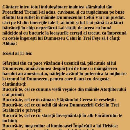
Cântare întru totul înduioşătoare înaintea sfârşitului tău
Preasfintei Treimi l-ai adus, cuvioase, şi cu rugăciunea pe buze
sfântul tău suflet în mâinile Dumnezeului Celui Viu l-ai predat,
căci pe El din tinereţile tale L-ai iubit şi tot Lui până la adânci
bătrâneţi în chip neprefăcut l-ai slujit; de aceea cu bună
nădejde şi cu bucurie la locaşurile cereşti ai trecut, ca împreună
cu cetele îngereşti lui Dumnezeu Celui în Trei Feţe să-l cânţi:
Aliluia!
Icosul al 11-lea:
Sfârşitul tău cu pace văzându-l ucenicii tai, plăcutule al lui
Dumnezeu, amărăciunea despărţirii de tine cu mângâierea
harului au amestecat-o, nădejde având în puternica ta mijlocire
la tronul lui Dumnezeu, pentru care îi auzi cu dragoste
cântându-ţi:
Bucură-te, cel ce cununa vietii veşnice din mâinile Atotţiitorului
o ai primit;
Bucură-te, cel ce în cămara Stăpânului Ceresc te veseleşti;
Bucură-te, cel ce cu ochii tăi slava Dumnezeirii Celei în Trei
Străluciri o priveşti;
Bucură-te, cel ce cu stareţii înveşmântaţi în alb Făcătorului te
inchini;
Bucură-te, moştenitor al luminoasei Împărăţii a lui Hristos;