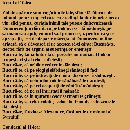
Icosul al 10-lea:
Zid de apărare sunt rugăciunile tale, sfinte făcătorule de
minuni, pentru toţi cei care cu credinţă la tine în orice necaz
vin, căci pentru curăţia inimii tale putere duhovnicească
Dumnezeu ţi-a dăruit, ca pe bolnavi să-i tămăduieşti, pe
sărmani să-i ajuţi, viitorul să-l prooroceşti, pentru ca şi cei
apropiaţi şi cei de departe măreţia lui Dumnezeu, în tine
arătată, să o slăvească şi tie acestea să-ţi cânte: Bucură-te,
doctor fără de arginti al suferinţelor omeneşti;
Bucură-te, tămăduitor fără pereche nu numai al bolilor
trupeşti, ci şi al celor sufleteşti;
Bucură-te, că orbilor vedere le dăruieşti;
Bucură-te, că pe ologi şi slăbănogi sănătoşi îi faci;
Bucură-te, că pe îndrăciţi de chinul diavolesc îi slobozeşti;
Bucură-te, că nebunilor minte sănătoasă le daruieşti;
Bucură-te, că pe cei acoperiţi de răni îi tămăduieşti;
Bucură-te, că pe cei întristaţi îi mângâi;
Bucură-te, că în ajutorul celor sărmani te grăbeşti;
Bucură-te, că celor robiţi şi celor din temniţe slobozenie le
dăruieşti;
Bucură-te, Cuvioase Alexandre, făcătorule de minuni al
Svirului!
Condacul al 11-lea: