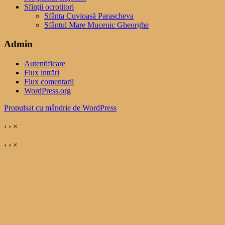
Sfinţii ocrotitori
Sfânta Cuvioasă Parascheva
Sfântul Mare Mucenic Gheorghe
Admin
Autentificare
Flux intrări
Flux comentarii
WordPress.org
Propulsat cu mândrie de WordPress
‹
›
×
‹
›
×