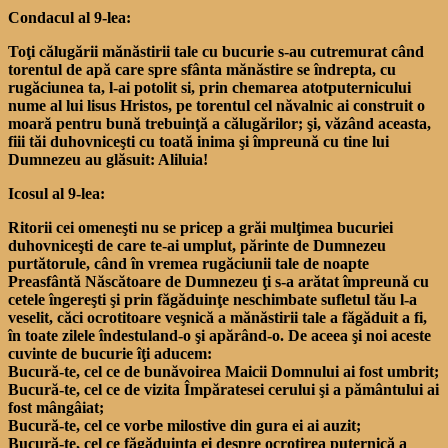
Condacul al 9-lea:
Toţi călugării mănăstirii tale cu bucurie s-au cutremurat când
torentul de apă care spre sfânta mănăstire se îndrepta, cu
rugăciunea ta, l-ai potolit si, prin chemarea atotputernicului
nume al lui lisus Hristos, pe torentul cel năvalnic ai construit o
moară pentru bună trebuinţă a călugărilor; şi, văzând aceasta,
fiii tăi duhovniceşti cu toată inima şi împreună cu tine lui
Dumnezeu au glăsuit: Aliluia!
Icosul al 9-lea:
Ritorii cei omeneşti nu se pricep a grăi mulţimea bucuriei
duhovniceşti de care te-ai umplut, părinte de Dumnezeu
purtătorule, când în vremea rugăciunii tale de noapte
Preasfântă Născătoare de Dumnezeu ţi s-a arătat împreună cu
cetele îngereşti şi prin făgăduinţe neschimbate sufletul tău l-a
veselit, căci ocrotitoare veşnică a mănăstirii tale a făgăduit a fi,
în toate zilele îndestuland-o şi apărând-o. De aceea şi noi aceste
cuvinte de bucurie îţi aducem:
Bucură-te, cel ce de bunăvoirea Maicii Domnului ai fost umbrit;
Bucură-te, cel ce de vizita Împăratesei cerului şi a pământului ai
fost mângâiat;
Bucură-te, cel ce vorbe milostive din gura ei ai auzit;
Bucură-te, cel ce făgăduinţa ei despre ocrotirea puternică a