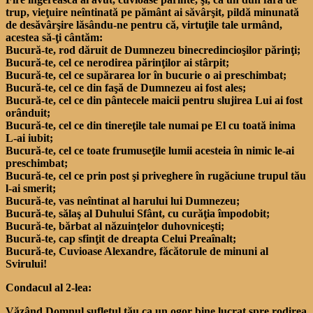
trup, vieţuire neîntinată pe pământ ai săvârşit, pildă minunată
de desăvârşire lăsându-ne pentru că, virtuţile tale urmând,
acestea să-ţi cântăm:
Bucură-te, rod dăruit de Dumnezeu binecredincioşilor părinţi;
Bucură-te, cel ce nerodirea părinţilor ai stârpit;
Bucură-te, cel ce supărarea lor în bucurie o ai preschimbat;
Bucură-te, cel ce din faşă de Dumnezeu ai fost ales;
Bucură-te, cel ce din pântecele maicii pentru slujirea Lui ai fost
orânduit;
Bucură-te, cel ce din tinereţile tale numai pe El cu toată inima
L-ai iubit;
Bucură-te, cel ce toate frumuseţile lumii acesteia în nimic le-ai
preschimbat;
Bucură-te, cel ce prin post şi priveghere în rugăciune trupul tău
l-ai smerit;
Bucură-te, vas neîntinat al harului lui Dumnezeu;
Bucură-te, sălaş al Duhului Sfânt, cu curăţia împodobit;
Bucură-te, bărbat al năzuinţelor duhovniceşti;
Bucură-te, cap sfinţit de dreapta Celui Preaînalt;
Bucură-te, Cuvioase Alexandre, făcătorule de minuni al
Svirului!
Condacul al 2-lea:
Văzând Domnul sufletul tău ca un ogor bine lucrat spre rodirea