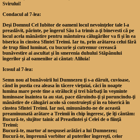
Svirului!
Condacul al 7-lea:
Deşi Domnul Cel Iubitor de oameni locul nevoinţelor tale l-a
preaslăvit, părinte, pe îngerul Său l-a trimis a-ţi binevesti că pe
locul acela mănăstire pentru mântuirea călugărilor va fi şi în ea
biserica în cinstea Sfintei Treimi. Iar tu, prin arătarea celui fără
de trup fiind luminat, cu bucurie şi cutremur cerească
bunăvestire ai ascultat şi în smerenia duhului Stăpânului
îngerilor şi al oamenilor ai cântat: Aliluia!
Icosul al 7-lea:
Semn nou al bunăvoirii lui Dumnezeu ţi s-a dăruit, cuvioase,
când în pustia cea aleasa în tăcere vieţuiai, căci în noapte
lumina mare peste tine a strălucit şi trei bărbaţi în veşminte
luminoase înaintea ta au stat, pace dăruindu-ţi şi poruncindu-ţi
mănăstire de călugări acolo să construieşti şi în ea biserică în
cinstea Sfintei Treimi. Iar noi, minunându-ne de această
preaminunată arătare a Treimii în chip îngeresc, ţie îţi cântăm:
Bucură-te, slujitor tainic al Preasfintei şi Celei de o fiinţă
Treimi;
Bucură-te, martor al nespusei arătări a lui Dumnezeu;
Bucură-te, împreună vorbitor al puterilor îngereşti, celor