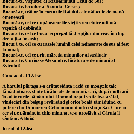
Bucură-te, vieţuitor al Ierusalimului Celui de Sus;
Bucură-te, locuitor al Sionului Ceresc;
Bucură-te, trăitor în corturile Raiului cele năfacute de mână
omenească;
Bucură-te, cel ce după ostenelile vieţii vremelnice odihnă
veşnică ai dobândit;
Bucură-te, cel ce bucuria pregatită drepţilor din veac în chip
drept ţi-ai însuşit;
Bucură-te, cel ce cu razele luminii celei neînserate de sus ai fost
luminat;
Bucură-te, cel ce prin măreţia minunilor ai strălucit;
Bucură-te, Cuvioase Alexandre, făcătorule de minuni al
Svirului!
Condacul al 12-lea:
A harului părtaşa s-a arătat sfânta raclă cu moaştele tale
tămăduitoare, sfinte făcătorule de minuni, caci, după mulţi ani
în adâncurile pământului, Domnul neputrezite le-a arătat,
vindecări din belşug revărsând şi orice boală tămăduind cu
puterea lui Dumnezeu Celui minunat întru sfinţii Săi, Care în
cer şi pe pământ în chip minunat te-a proslăvit şi Căruia îi
cântăm: Aliluia!
Icosul al 12-lea: