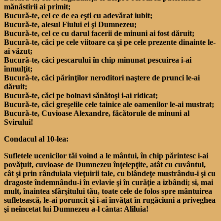
mănăstirii ai primit;
Bucură-te, cel ce de ea eşti cu adevărat iubit;
Bucură-te, alesul Fiului ei şi Dumnezeu;
Bucură-te, cel ce cu darul facerii de minuni ai fost dăruit;
Bucură-te, căci pe cele viitoare ca şi pe cele prezente dinainte le-
ai văzut;
Bucură-te, căci pescarului în chip minunat pescuirea i-ai
înmulţit;
Bucură-te, căci părinţilor neroditori naştere de prunci le-ai
dăruit;
Bucură-te, căci pe bolnavi sănătoşi i-ai ridicat;
Bucură-te, căci greşelile cele tainice ale oamenilor le-ai mustrat;
Bucură-te, Cuvioase Alexandre, făcătorule de minuni al
Svirului!
Condacul al 10-lea:
Sufletele ucenicilor tăi voind a le mântui, în chip părintesc i-ai
povăţuit, cuvioase de Dumnezeu înţelepţite, atât cu cuvântul,
cât şi prin rânduiala vieţuirii tale, cu blândeţe mustrându-i şi cu
dragoste îndemnându-i în evlavie şi în curăţie a izbândi; si, mai
mult, înaintea sfârşitului tău, toate cele de folos spre mântuirea
sufletească, le-ai poruncit şi i-ai învăţat în rugăciuni a priveghea
şi neîncetat lui Dumnezeu a-l cânta: Aliluia!