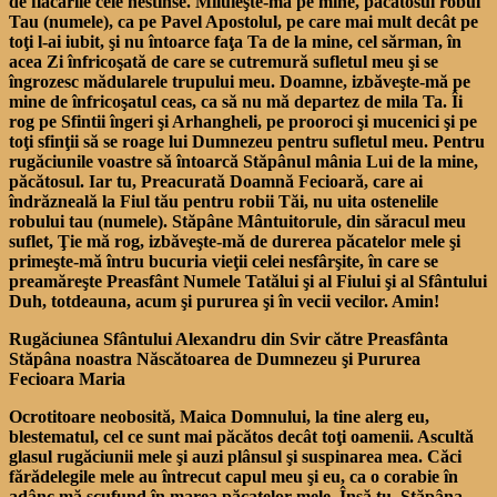
de flăcările cele nestinse. Miluieşte-mă pe mine, păcătosul robul
Tau (numele), ca pe Pavel Apostolul, pe care mai mult decât pe
toţi l-ai iubit, şi nu întoarce faţa Ta de la mine, cel sărman, în
acea Zi înfricoşată de care se cutremură sufletul meu şi se
îngrozesc mădularele trupului meu. Doamne, izbăveşte-mă pe
mine de înfricoşatul ceas, ca să nu mă departez de mila Ta. Îi
rog pe Sfintii îngeri şi Arhangheli, pe prooroci şi mucenici şi pe
toţi sfinţii să se roage lui Dumnezeu pentru sufletul meu. Pentru
rugăciunile voastre să întoarcă Stăpânul mânia Lui de la mine,
păcătosul. Iar tu, Preacurată Doamnă Fecioară, care ai
îndrăzneală la Fiul tău pentru robii Tăi, nu uita ostenelile
robului tau (numele). Stăpâne Mântuitorule, din săracul meu
suflet, Ţie mă rog, izbăveşte-mă de durerea păcatelor mele şi
primeşte-mă întru bucuria vieţii celei nesfârşite, în care se
preamăreşte Preasfânt Numele Tatălui şi al Fiului şi al Sfântului
Duh, totdeauna, acum şi pururea şi în vecii vecilor. Amin!
Rugăciunea Sfântului Alexandru din Svir către Preasfânta
Stăpâna noastra Născătoarea de Dumnezeu şi Pururea
Fecioara Maria
Ocrotitoare neobosită, Maica Domnului, la tine alerg eu,
blestematul, cel ce sunt mai păcătos decât toţi oamenii. Ascultă
glasul rugăciunii mele şi auzi plânsul şi suspinarea mea. Căci
fărădelegile mele au întrecut capul meu şi eu, ca o corabie în
adânc mă scufund în marea păcatelor mele. Însă tu, Stăpâna