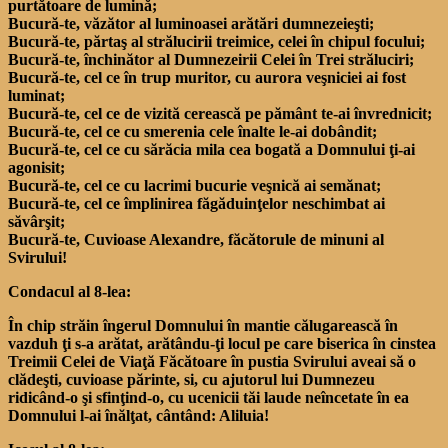
purtătoare de lumină;
Bucură-te, văzător al luminoasei arătări dumnezeieşti;
Bucură-te, părtaş al strălucirii treimice, celei în chipul focului;
Bucură-te, închinător al Dumnezeirii Celei în Trei străluciri;
Bucură-te, cel ce în trup muritor, cu aurora veşniciei ai fost
luminat;
Bucură-te, cel ce de vizită cerească pe pământ te-ai învrednicit;
Bucură-te, cel ce cu smerenia cele înalte le-ai dobândit;
Bucură-te, cel ce cu sărăcia mila cea bogată a Domnului ţi-ai
agonisit;
Bucură-te, cel ce cu lacrimi bucurie veşnică ai semănat;
Bucură-te, cel ce împlinirea făgăduinţelor neschimbat ai
săvârşit;
Bucură-te, Cuvioase Alexandre, făcătorule de minuni al
Svirului!
Condacul al 8-lea:
În chip străin îngerul Domnului în mantie călugarească în
vazduh ţi s-a arătat, arătându-ţi locul pe care biserica în cinstea
Treimii Celei de Viaţă Făcătoare în pustia Svirului aveai să o
clădeşti, cuvioase părinte, si, cu ajutorul lui Dumnezeu
ridicând-o şi sfinţind-o, cu ucenicii tăi laude neîncetate în ea
Domnului l-ai înălţat, cântând: Aliluia!