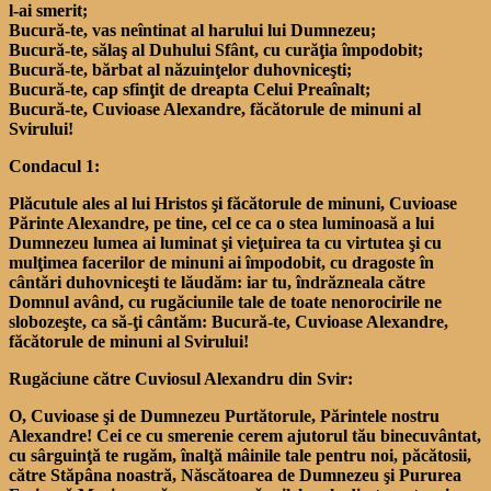
l-ai smerit;
Bucură-te, vas neîntinat al harului lui Dumnezeu;
Bucură-te, sălaş al Duhului Sfânt, cu curăţia împodobit;
Bucură-te, bărbat al năzuinţelor duhovniceşti;
Bucură-te, cap sfinţit de dreapta Celui Preaînalt;
Bucură-te, Cuvioase Alexandre, făcătorule de minuni al
Svirului!
Condacul 1:
Plăcutule ales al lui Hristos şi făcătorule de minuni, Cuvioase
Părinte Alexandre, pe tine, cel ce ca o stea luminoasă a lui
Dumnezeu lumea ai luminat şi vieţuirea ta cu virtutea şi cu
mulţimea facerilor de minuni ai împodobit, cu dragoste în
cântări duhovniceşti te lăudăm: iar tu, îndrăzneala către
Domnul având, cu rugăciunile tale de toate nenorocirile ne
slobozeşte, ca să-ţi cântăm: Bucură-te, Cuvioase Alexandre,
făcătorule de minuni al Svirului!
Rugăciune către Cuviosul Alexandru din Svir:
O, Cuvioase şi de Dumnezeu Purtătorule, Părintele nostru
Alexandre! Cei ce cu smerenie cerem ajutorul tău binecuvântat,
cu sârguinţă te rugăm, înalţă mâinile tale pentru noi, păcătosii,
către Stăpâna noastră, Născătoarea de Dumnezeu şi Pururea