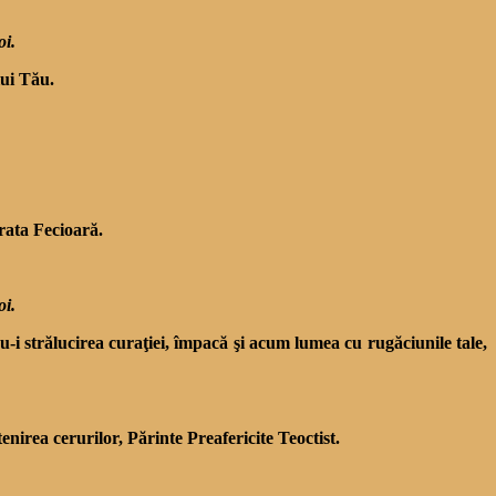
oi.
lui Tău.
rata Fecioară.
oi.
-i strălucirea curaţiei, împacă şi acum lumea cu rugăciunile tale,
nirea cerurilor, Părinte Preafericite Teoctist.