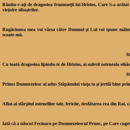
Rănitu-v-aţi de dragostea frumuseţii lui Hristos, Care S-a arătat
vieţuire sihaştrilor.
Rugăciunea mea voi vărsa către Domnul şi Lui voi spune mâhniri
scoate-mă.
St
Cu toată dragostea lipindu-te de Hristos, ai suferit osteneala sih
St
Prinos Dumnezeiesc ai adus Stăpânului viaţa ta şi jertfă bine prim
Aflat-ai sfârşitul ostenelilor tale, fericite, desfătarea cea din Ra
Iată că a născut Fecioara pe Dumnezeiescul Prunc, pe Care cug