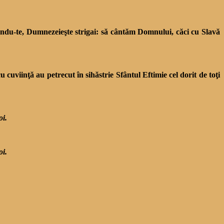
nându-te, Dumnezeieşte strigai: să cântăm Domnului, căci cu Slavă
viinţă au petrecut în sihăstrie Sfântul Eftimie cel dorit de toţi
oi.
oi.