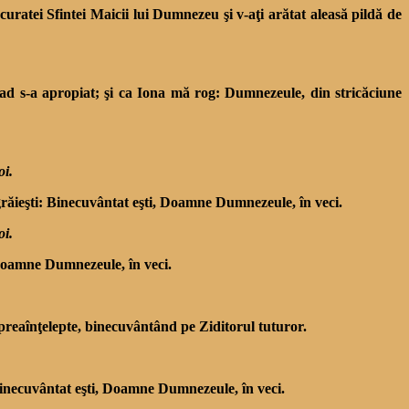
uratei Sfintei Maicii lui Dumnezeu şi v-aţi arătat aleasă pildă de
ad s-a apropiat; şi ca Iona mă rog: Dumnezeule, din stricăciune
oi.
 grăieşti: Binecuvântat eşti, Doamne Dumnezeule, în veci.
oi.
, Doamne Dumnezeule, în veci.
i, preaînţelepte, binecuvântând pe Ziditorul tuturor.
necuvântat eşti, Doamne Dumnezeule, în veci.