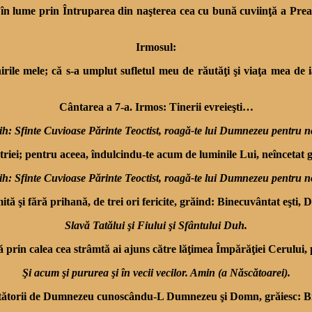
 în lume prin Întruparea din naşterea cea cu bună cuviinţă a Preac
Irmosul:
le mele; că s-a umplut sufletul meu de răutăţi şi viaţa mea de i
Cântarea a 7-a. Irmos: Tinerii evreieşti…
ih: Sfinte Cuvioase Părinte Teoctist, roagă-te lui Dumnezeu pentru n
ăstriei; pentru aceea, îndulcindu-te acum de luminile Lui, neîncetat
ih: Sfinte Cuvioase Părinte Teoctist, roagă-te lui Dumnezeu pentru n
ită şi fără prihană, de trei ori fericite, grăind: Binecuvântat eşti
Slavă Tatălui şi Fiului şi Sfântului Duh.
i, că prin calea cea strâmtă ai ajuns către lăţimea Împărăţiei Cerulu
Şi acum şi pururea şi în vecii vecilor. Amin (a Născătoarei).
etătorii de Dumnezeu cunoscându-L Dumnezeu şi Domn, grăiesc: Bi