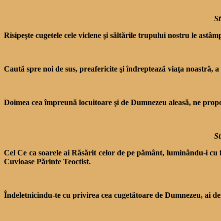
St
Risipeşte cugetele cele viclene şi săltările trupului nostru le ast
Caută spre noi de sus, preafericite şi îndreptează viaţa noastră, a
Doimea cea împreună locuitoare şi de Dumnezeu aleasă, ne prop
St
Cel Ce ca soarele ai Răsărit celor de pe pământ, luminându-i cu f
Cuvioase Părinte Teoctist.
Îndeletnicindu-te cu privirea cea cugetătoare de Dumnezeu, ai defă