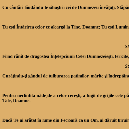
Cu cântări lăudându-te sihaştrii cei de Dumnezeu învăţaţi, Stăp
Tu eşti Întărirea celor ce aleargă la Tine, Doamne; Tu eşti Lumin
St
Fiind rănit de dragostea Înţelepciunii Celei Dumnezeieşti, fericite,
St
Curăţindu-ţi gândul de tulburarea patimilor, mărite şi îndreptându-
Pentru neclintita nădejde a celor cereşti, a fugit de grijile cele 
Tale, Doamne.
Dacă Te-ai arătat în lume din Fecioară ca un Om, ai dăruit birui