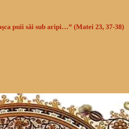
oşca puii săi sub aripi…” (Matei 23, 37-38)