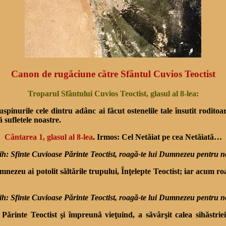
Canon de rugăciune către Sfântul Cuvios Teoctist
Troparul Sfântului Cuvios Teoctist, glasul al 8-lea:
uspinurile cele dintru adânc ai făcut ostenelile tale însutit roditoa
sufletele noastre.
Cântarea 1, glasul al 8-lea
. Irmos: Cel Netăiat pe cea Netăiată…
ih: Sfinte Cuvioase Părinte Teoctist, roagă-te lui Dumnezeu pentru n
mnezeu ai potolit săltările trupului, Înţelepte Teoctist; iar acum 
ih: Sfinte Cuvioase Părinte Teoctist, roagă-te lui Dumnezeu pentru n
rinte Teoctist şi împreună vieţuind, a săvârşit calea sihăstriei,