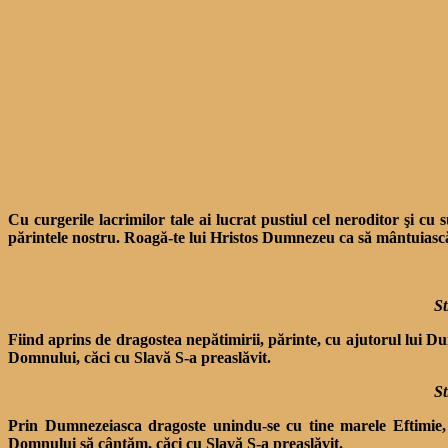
Cu curgerile lacrimilor tale ai lucrat pustiul cel neroditor şi cu s
părintele nostru. Roagă-te lui Hristos Dumnezeu ca să mântuiască 
St
Fiind aprins de dragostea nepătimirii, părinte, cu ajutorul lui Du
Domnului, căci cu Slavă S-a preaslăvit.
St
Prin Dumnezeiasca dragoste unindu-se cu tine marele Eftimie, Pă
Domnului să cântăm, căci cu Slavă S-a preaslăvit.