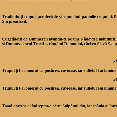
Trudindu-ţi trupul, preafericite şi supunând patimile trupului, 
S-a preaslăvit.
Cugetătorii de Dumnezeu avându-te pe tine Nădejdea mântuirii, Fe
şi Dumnezeiescul Teoctist, cântând Domnului, căci cu Slavă S-a p
St
Trupul ţi l-ai omorât cu postirea, cuvioase, iar sufletul l-ai lumi
St
Trupul ţi l-ai omorât cu postirea, cuvioase, iar sufletul l-ai lumi
Toată dorirea ai îndreptat-o către Stăpânul tău, iar mânia ai î