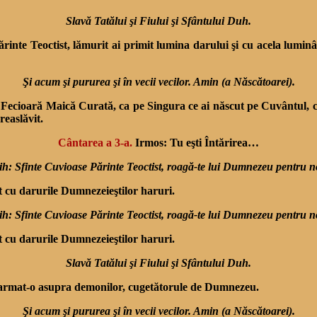
Slavă Tatălui şi Fiului şi Sfântului Duh.
Părinte Teoctist, lămurit ai primit lumina darului şi cu acela lumi
Şi acum şi pururea şi în vecii vecilor. Amin (a Născătoarei).
cioară Maică Curată, ca pe Singura ce ai născut pe Cuvântul, cu cu
reaslăvit.
Cântarea a 3-a.
Irmos: Tu eşti Întărirea…
ih: Sfinte Cuvioase Părinte Teoctist, roagă-te lui Dumnezeu pentru n
nat cu darurile Dumnezeieştilor haruri.
ih: Sfinte Cuvioase Părinte Teoctist, roagă-te lui Dumnezeu pentru n
nat cu darurile Dumnezeieştilor haruri.
Slavă Tatălui şi Fiului şi Sfântului Duh.
ntrarmat-o asupra demonilor, cugetătorule de Dumnezeu.
Şi acum şi pururea şi în vecii vecilor. Amin (a Născătoarei).