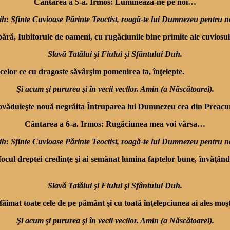
Cântarea a 5-a. Irmos: Luminează-ne pe noi…
ih: Sfinte Cuvioase Părinte Teoctist, roagă-te lui Dumnezeu pentru n
âmpără, Iubitorule de oameni, cu rugăciunile bine primite ale cuviosu
Slavă Tatălui şi Fiului şi Sfântului Duh.
 celor ce cu dragoste săvârşim pomenirea ta, înţelepte.
Şi acum şi pururea şi în vecii vecilor. Amin (a Născătoarei).
ovăduieşte nouă negrăita Întruparea lui Dumnezeu cea din Preacu
Cântarea a 6-a. Irmos: Rugăciunea mea voi vărsa…
ih: Sfinte Cuvioase Părinte Teoctist, roagă-te lui Dumnezeu pentru n
ocul dreptei credinţe şi ai semănat lumina faptelor bune, învăţându
Slavă Tatălui şi Fiului şi Sfântului Duh.
imat toate cele de pe pământ şi cu toată înţelepciunea ai ales moşte
Şi acum şi pururea şi în vecii vecilor. Amin (a Născătoarei).