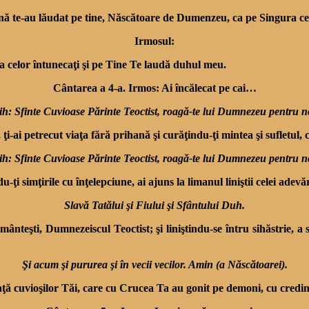
ână te-au lăudat pe tine, Născătoare de Dumenzeu, ca pe Singura c
Irmosul:
a celor întunecaţi şi pe Tine Te laudă duhul meu.
Cântarea a 4-a. Irmos: Ai încălecat pe cai…
ih: Sfinte Cuvioase Părinte Teoctist, roagă-te lui Dumnezeu pentru n
 ţi-ai petrecut viaţa fără prihană şi curăţindu-ţi mintea şi sufletul,
ih: Sfinte Cuvioase Părinte Teoctist, roagă-te lui Dumnezeu pentru n
ţi simţirile cu înţelepciune, ai ajuns la limanul liniştii celei ade
Slavă Tatălui şi Fiului şi Sfântului Duh.
pământeşti, Dumnezeiscul Teoctist; şi liniştindu-se întru sihăstrie,
Şi acum şi pururea şi în vecii vecilor. Amin (a Născătoarei).
nţă cuvioşilor Tăi, care cu Crucea Ta au gonit pe demoni, cu credi