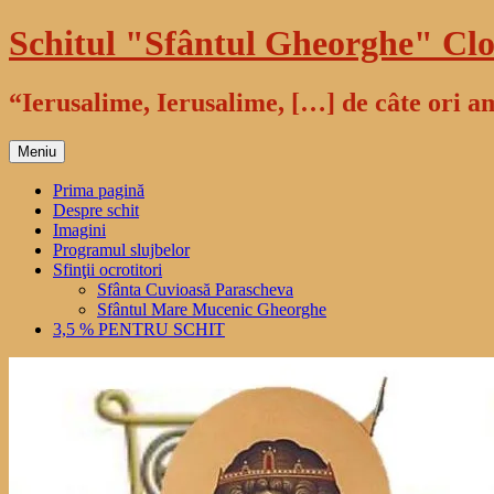
Sari
Schitul "Sfântul Gheorghe" Clo
la
conținut
“Ierusalime, Ierusalime, […] de câte ori am
Meniu
Prima pagină
Despre schit
Imagini
Programul slujbelor
Sfinţii ocrotitori
Sfânta Cuvioasă Parascheva
Sfântul Mare Mucenic Gheorghe
3,5 % PENTRU SCHIT