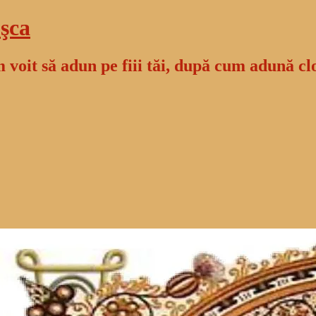
şca
 voit să adun pe fiii tăi, după cum adună cl