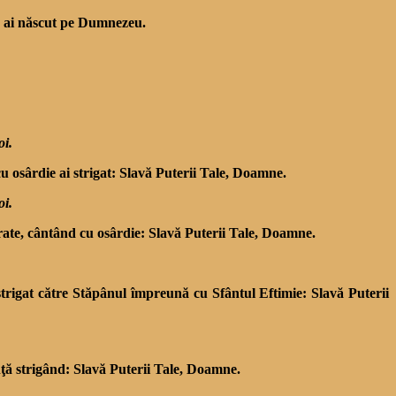
e ai născut pe Dumnezeu.
oi.
 cu osârdie ai strigat: Slavă Puterii Tale, Doamne.
oi.
vărate, cântând cu osârdie: Slavă Puterii Tale, Doamne.
 a strigat către Stăpânul împreună cu Sfântul Eftimie: Slavă Puterii
nţă strigând: Slavă Puterii Tale, Doamne.