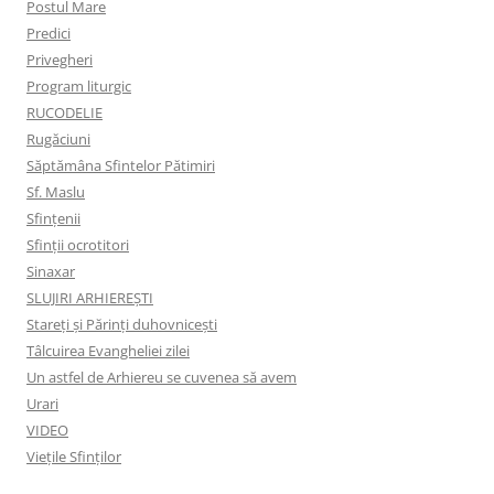
Postul Mare
Predici
Privegheri
Program liturgic
RUCODELIE
Rugăciuni
Săptămâna Sfintelor Pătimiri
Sf. Maslu
Sfințenii
Sfinții ocrotitori
Sinaxar
SLUJIRI ARHIEREȘTI
Stareți și Părinți duhovnicești
Tâlcuirea Evangheliei zilei
Un astfel de Arhiereu se cuvenea să avem
Urari
VIDEO
Viețile Sfinților