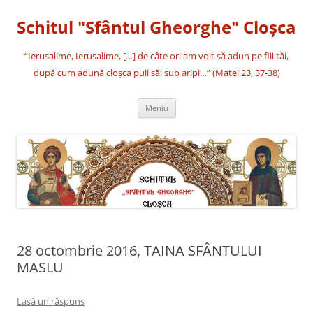
Sari
la
Schitul "Sfântul Gheorghe" Cloşca
conținut
“Ierusalime, Ierusalime, […] de câte ori am voit să adun pe fiii tăi,
după cum adună cloşca puii săi sub aripi…” (Matei 23, 37-38)
Meniu
28 octombrie 2016, TAINA SFÂNTULUI
MASLU
Lasă un răspuns