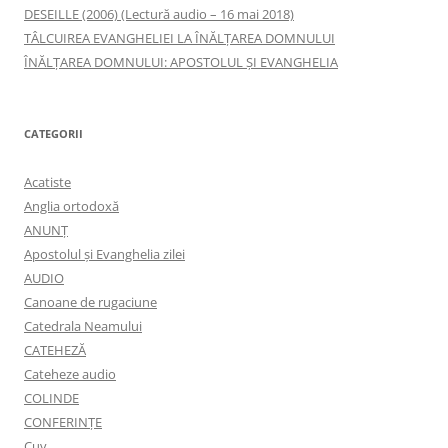
DESEILLE (2006) (Lectură audio – 16 mai 2018)
TÂLCUIREA EVANGHELIEI LA ÎNĂLŢAREA DOMNULUI
ÎNĂLŢAREA DOMNULUI: APOSTOLUL ȘI EVANGHELIA
CATEGORII
Acatiste
Anglia ortodoxă
ANUNŢ
Apostolul şi Evanghelia zilei
AUDIO
Canoane de rugaciune
Catedrala Neamului
CATEHEZĂ
Cateheze audio
COLINDE
CONFERINȚE
Cuv