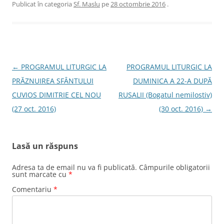
Publicat în categoria
Sf. Maslu
pe
28 octombrie 2016
.
Navigare
←
PROGRAMUL LITURGIC LA
PROGRAMUL LITURGIC LA
în
PRĂZNUIREA SFÂNTULUI
DUMINICA A 22-A DUPĂ
articole
CUVIOS DIMITRIE CEL NOU
RUSALII (Bogatul nemilostiv)
(27 oct. 2016)
(30 oct. 2016)
→
Lasă un răspuns
Adresa ta de email nu va fi publicată.
Câmpurile obligatorii
sunt marcate cu
*
Comentariu
*