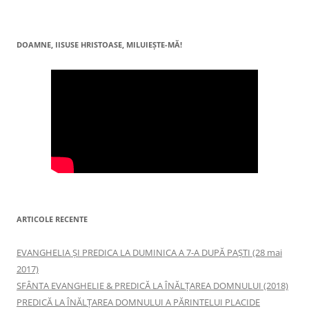
DOAMNE, IISUSE HRISTOASE, MILUIEŞTE-MĂ!
ARTICOLE RECENTE
EVANGHELIA ȘI PREDICA LA DUMINICA A 7-A DUPĂ PAȘTI (28 mai
2017)
SFÂNTA EVANGHELIE & PREDICĂ LA ÎNĂLŢAREA DOMNULUI (2018)
PREDICĂ LA ÎNĂLŢAREA DOMNULUI A PĂRINTELUI PLACIDE