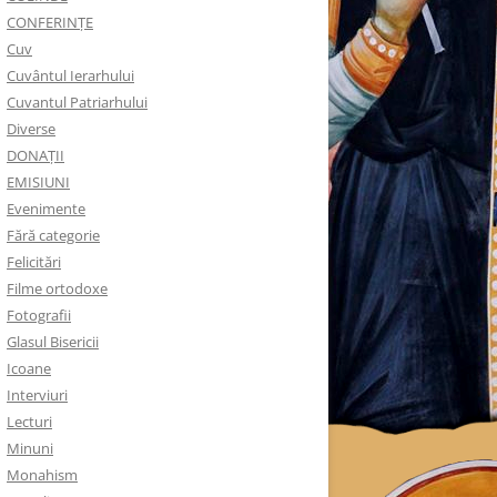
CONFERINȚE
Cuv
Cuvântul Ierarhului
Cuvantul Patriarhului
Diverse
DONAȚII
EMISIUNI
Evenimente
Fără categorie
Felicitări
Filme ortodoxe
Fotografii
Glasul Bisericii
Icoane
Interviuri
Lecturi
Minuni
Monahism