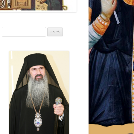
Caută
după: