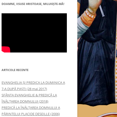
DOAMNE, IISUSE HRISTOASE, MILUIEŞTE-MĂ!
ARTICOLE RECENTE
EVANGHELIA ȘI PREDICA LA DUMINICA A
7-A DUPĂ PAȘTI (28 mai 2017)
SFÂNTA EVANGHELIE & PREDICĂ LA
ÎNĂLŢAREA DOMNULUI (2018)
PREDICĂ LA ÎNĂLŢAREA DOMNULUI A
PĂRINTELUI PLACIDE DESEILLE (2006)