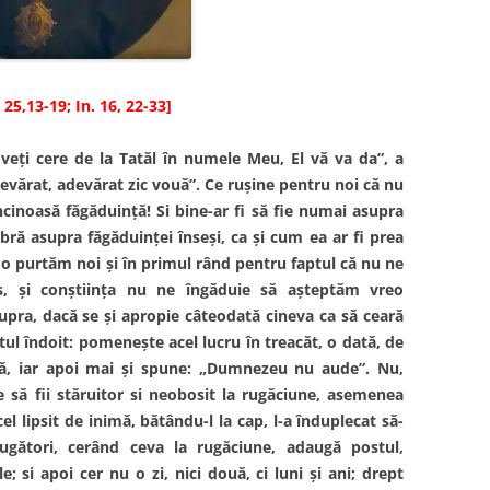
 25,13-19; In. 16, 22-33]
veţi cere de la Tatăl în numele Meu, El vă va da”, a
devărat, adevărat zic vouă”. Ce ruşine pentru noi că nu
inoasă făgăduinţă! Si bine-ar fi să fie numai asupra
ră asupra făgăduinţei înseşi, ca şi cum ea ar fi prea
 o purtăm noi şi în primul rând pentru faptul că nu ne
tos, şi conştiinţa nu ne îngăduie să aşteptăm vreo
pra, dacă se şi apropie câteodată cineva ca să ceară
ul îndoit: pomeneşte acel lucru în treacăt, o dată, de
asă, iar apoi mai şi spune: „Dumnezeu nu aude”. Nu,
 să fii stăruitor si neobosit la rugăciune, asemenea
l lipsit de inimă, bătându-l la cap, l-a înduplecat să-
rugători, cerând ceva la rugăciune, adaugă postul,
le; si apoi cer nu o zi, nici două, ci luni şi ani; drept