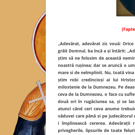
[Fapte
„Adevărat, adevărat zic vouă: Orice 
grăit Domnul, ba încă a şi întărit: „A
ştim să ne folosim de această neminc
noastră ruşinea; dar se aruncă o umb
mare si de neîmplinit. Nu, toată vina
ştim robi credincioşi ai lui Hris
milostenie de la Dumnezeu. Pe deasu
ceva de la
Dumnezeu, o face cu suflet
două ori în rugăciunea sa, şi se l
atunci când ceri ceva anume trebuie
văduvei care până si pe judecătorul ce
i împlinească cererea. Adevăraţii 
privegherile, lipsurile de toate feluri