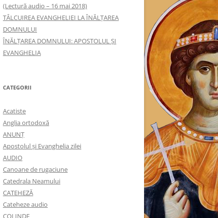
(Lectură audio – 16 mai 2018)
TÂLCUIREA EVANGHELIEI LA ÎNĂLŢAREA
DOMNULUI
ÎNĂLŢAREA DOMNULUI: APOSTOLUL ȘI
EVANGHELIA
CATEGORII
Acatiste
Anglia ortodoxă
ANUNŢ
Apostolul şi Evanghelia zilei
AUDIO
Canoane de rugaciune
Catedrala Neamului
CATEHEZĂ
Cateheze audio
COLINDE