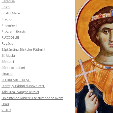
Paraclise
Poezii
Postul Mare
Predici
Privegheri
Program liturgic
RUCODELIE
Rugăciuni
Săptămâna Sfintelor Pătimiri
Sf. Maslu
Sfințenii
Sfinții ocrotitori
Sinaxar
SLUJIRI ARHIEREȘTI
Stareți și Părinți duhovnicești
Tâlcuirea Evangheliei zilei
Un astfel de Arhiereu se cuvenea să avem
Urari
VIDEO