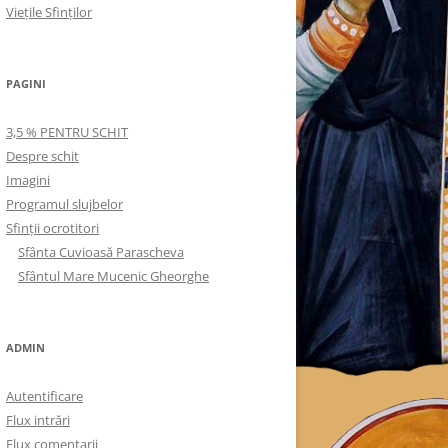
Viețile Sfinților
PAGINI
3,5 % PENTRU SCHIT
Despre schit
Imagini
Programul slujbelor
Sfinţii ocrotitori
Sfânta Cuvioasă Parascheva
Sfântul Mare Mucenic Gheorghe
ADMIN
Autentificare
Flux intrări
Flux comentarii