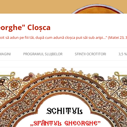
eorghe" Cloşca
oit să adun pe fiii tăi, după cum adună cloşca puii săi sub aripi…” (Matei 23, 
MAGINI
PROGRAMUL SLUJBELOR
SFINŢII OCROTITORI
3,5 
SFÂNTA CUVIOASĂ PARASCHEVA
SFÂNTUL MARE MUCENIC
GHEORGHE