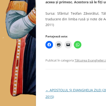
aceea şi primesc. Acestora să le fiţi 
Sursa: Sfântul Teofan Zăvorâtul, Tâl
traducere din limba rusă și note de Ad
2011)
Partajează asta:
Publicat în categoria
Tâlcuirea Evangheliei zi
Navigare
←
APOSTOLUL ȘI EVANGHELIA ZILEI (2
în
2015)
articole