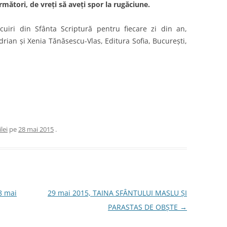
următori, de vreţi să aveţi spor la rugăciune.
cuiri din Sfânta Scriptură pentru fiecare zi din an,
rian și Xenia Tănăsescu-Vlas, Editura Sofia, București,
lei
pe
28 mai 2015
.
8 mai
29 mai 2015, TAINA SFÂNTULUI MASLU ŞI
PARASTAS DE OBŞTE
→