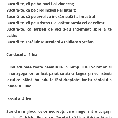
Bucură-te, că pe bolnavi i-ai vindecat;
Bucură-te, că pe credincioşi i-ai întărit;
Bucură-te, că pe evrei cu îndrăzneală i-ai mustrat;
Bucură-te, că pe Hristos L-ai arătat Mesia cel adevărat;
Bucură-te, că fariseii de aici s-au îndemnat spre a te
ucide;
Bucură-te, Întâiule Mucenic şi Arhidiacon Ştefan!
Condacul al 4-lea
Fiind adunate toate neamurile în Templul lui Solomon şi
în sinagoga lor, ai fost pârât că strici Legea şi necinsteşti
locul cel sfânt, hulindu-te fără dreptate; iar tu cântai din
inimă: Aliluia!
Icosul al 4-lea
Stând în mijlocul celor nedrepţi, ca un înger între ucigaşi,
ai zis: „O, bărbaţilor, nu va înşelaţi, că Iisus Hristos Mesia