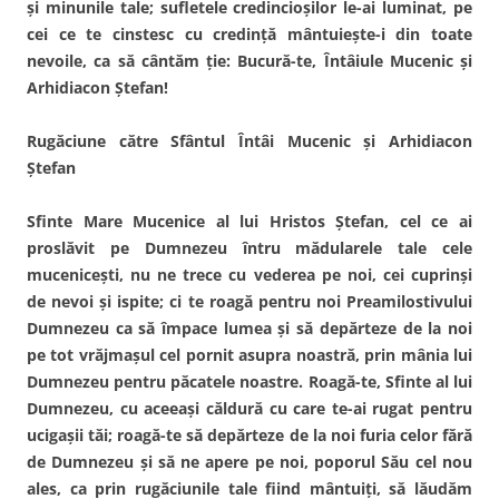
şi minunile tale; sufletele credincioşilor le-ai luminat, pe
cei ce te cinstesc cu credinţă mântuieşte-i din toate
nevoile, ca să cântăm ţie: Bucură-te, Întâiule Mucenic şi
Arhidiacon Ştefan!
Rugăciune către Sfântul Întâi Mucenic şi Arhidiacon
Ştefan
Sfinte Mare Mucenice al lui Hristos Ştefan, cel ce ai
proslăvit pe Dumnezeu întru mădularele tale cele
muceniceşti, nu ne trece cu vederea pe noi, cei cuprinşi
de nevoi şi ispite; ci te roagă pentru noi Preamilostivului
Dumnezeu ca să împace lumea şi să depărteze de la noi
pe tot vrăjmaşul cel pornit asupra noastră, prin mânia lui
Dumnezeu pentru păcatele noastre. Roagă-te, Sfinte al lui
Dumnezeu, cu aceeaşi căldură cu care te-ai rugat pentru
ucigaşii tăi; roagă-te să depărteze de la noi furia celor fără
de Dumnezeu şi să ne apere pe noi, poporul Său cel nou
ales, ca prin rugăciunile tale fiind mântuiţi, să lăudăm