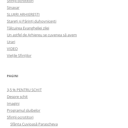
Sfinții ocrotitori
Sinaxar
SLUJIRI ARHIEREȘTI
Stareți și Părinți duhovnicești
Tâlcuirea Evangheliei zilei
Un astfel de Arhiereu se cuvenea să avem
Urari
VIDEO
Viețile Sfinților
PAGINI
3,5 % PENTRU SCHIT
Despre schit
Imagini
Programul slujbelor
Sfinţii ocrotitori
Sfânta Cuvioasă Parascheva