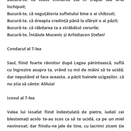
închipuit;
Bucură-te, că neguţătoria sufletului bine o ai chibzuit;
Bucură-te, că dreapta credinţă până la sfârşit o ai păzit;
Bucură-te, că răbdarea ta a străbătut cerurile;
Bucură-te, Întâiule Mucenic şi Arhidiacon Ştefan!
Condacul al 7-lea
Saul, fiind foarte râvnitor după Legea părintească, suflă
cu îngrozire asupra ta, vrând cu mii de mâini să te ucidă;
dar neputând el face aceasta, a păzit hainele ucigaşilor, că
nu ştia să cânte: Aliluia!
Icosul al 7-lea
Valea lui Iosafat fiind îndestulată de pietre, iudeii cei
blestemaţi acolo te-au scos ca să te ucidă, ca pe un miel
nevinovat; dar fiindu-ne jale de tine, cu lacrimi zicem ţie