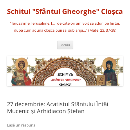
Sari
la
Schitul "Sfântul Gheorghe" Cloşca
conținut
“Ierusalime, Ierusalime, […] de câte ori am voit să adun pe fiii tăi,
după cum adună cloşca puii săi sub aripi…” (Matei 23, 37-38)
Meniu
27 decembrie: Acatistul Sfântului Întâi
Mucenic şi Arhidiacon Ştefan
Lasă un răspuns