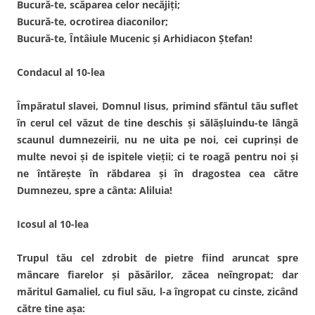
Bucură-te, scăparea celor necăjiţi;
Bucură-te, ocrotirea diaconilor;
Bucură-te, Întâiule Mucenic şi Arhidiacon Ştefan!
Condacul al 10-lea
Împăratul slavei, Domnul Iisus, primind sfântul tău suflet
în cerul cel văzut de tine deschis şi sălăşluindu-te lângă
scaunul dumnezeirii, nu ne uita pe noi, cei cuprinşi de
multe nevoi şi de ispitele vieţii; ci te roagă pentru noi şi
ne întăreşte în răbdarea şi în dragostea cea către
Dumnezeu, spre a cânta: Aliluia!
Icosul al 10-lea
Trupul tău cel zdrobit de pietre fiind aruncat spre
mâncare fiarelor şi păsărilor, zăcea neîngropat; dar
măritul Gamaliel, cu fiul său, l-a îngropat cu cinste, zicând
către tine aşa: