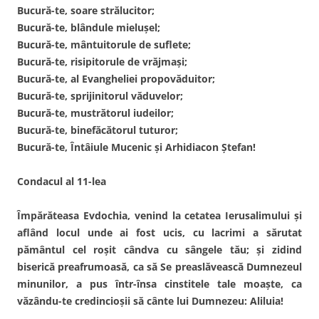
Bucură-te, soare strălucitor;
Bucură-te, blândule mieluşel;
Bucură-te, mântuitorule de suflete;
Bucură-te, risipitorule de vrăjmaşi;
Bucură-te, al Evangheliei propovăduitor;
Bucură-te, sprijinitorul văduvelor;
Bucură-te, mustrătorul iudeilor;
Bucură-te, binefăcătorul tuturor;
Bucură-te, Întâiule Mucenic şi Arhidiacon Ştefan!
Condacul al 11-lea
Împărăteasa Evdochia, venind la cetatea Ierusalimului şi
aflând locul unde ai fost ucis, cu lacrimi a sărutat
pământul cel roşit cândva cu sângele tău; şi zidind
biserică preafrumoasă, ca să Se preaslăvească Dumnezeul
minunilor, a pus într-însa cinstitele tale moaşte, ca
văzându-te credincioşii să cânte lui Dumnezeu: Aliluia!