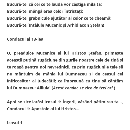
Bucură-te, că cei ce te laudă vor câştiga mila ta;
Bucură-te, mângâierea celor întristaţi;
Bucură-te, grabnicule ajutător al celor ce te cheamă;
Bucură-te, Întâiule Mucenic şi Arhidiacon Ştefan!
Condacul al 13-lea
O, preadulce Mucenice al lui Hristos Ştefan, primeşte
această puţină rugăciune din gurile noastre cele de tină şi
te roagă pentru noi nevrednicii, ca prin rugăciunile tale să
ne mântuim de mânia lui Dumnezeu şi de ceasul cel
înfricoşător al Judecăţii; ca împreună cu tine să cântăm
lui Dumnezeu: Aliluia! (
Acest condac se zice de trei ori.
)
Apoi se zice iarăşi Icosul 1: Îngerii, văzând pătimirea ta…,
Condacul 1: Apostole al lui Hristos…
Icosul 1