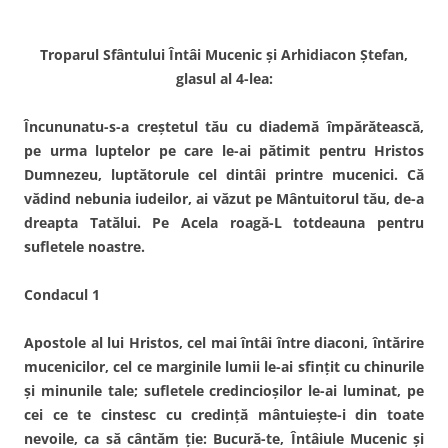
Troparul Sfântului Întâi Mucenic şi Arhidiacon Ştefan,
glasul al 4-lea:
Încununatu-s-a creştetul tău cu diademă împărătească,
pe urma luptelor pe care le-ai pătimit pentru Hristos
Dumnezeu, luptătorule cel dintâi printre mucenici. Că
vădind nebunia iudeilor, ai văzut pe Mântuitorul tău, de-a
dreapta Tatălui. Pe Acela roagă-L totdeauna pentru
sufletele noastre.
Condacul 1
Apostole al lui Hristos, cel mai întâi între diaconi, întărire
mucenicilor, cel ce marginile lumii le-ai sfinţit cu chinurile
şi minunile tale; sufletele credincioşilor le-ai luminat, pe
cei ce te cinstesc cu credinţă mântuieşte-i din toate
nevoile, ca să cântăm ţie: Bucură-te, Întâiule Mucenic şi