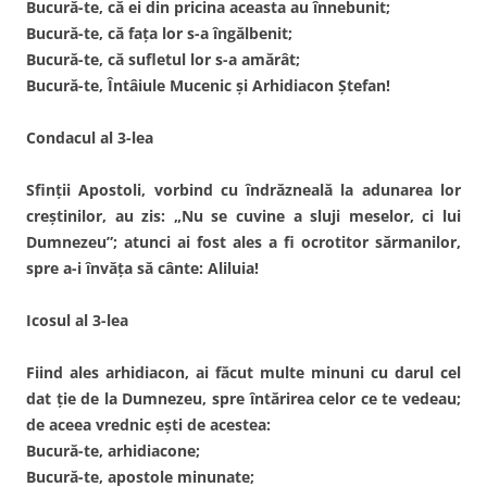
Bucură-te, că ei din pricina aceasta au înnebunit;
Bucură-te, că faţa lor s-a îngălbenit;
Bucură-te, că sufletul lor s-a amărât;
Bucură-te, Întâiule Mucenic şi Arhidiacon Ştefan!
Condacul al 3-lea
Sfinţii Apostoli, vorbind cu îndrăzneală la adunarea lor
creştinilor, au zis: „Nu se cuvine a sluji meselor, ci lui
Dumnezeu”; atunci ai fost ales a fi ocrotitor sărmanilor,
spre a-i învăţa să cânte: Aliluia!
Icosul al 3-lea
Fiind ales arhidiacon, ai făcut multe minuni cu darul cel
dat ţie de la Dumnezeu, spre întărirea celor ce te vedeau;
de aceea vrednic eşti de acestea:
Bucură-te, arhidiacone;
Bucură-te, apostole minunate;