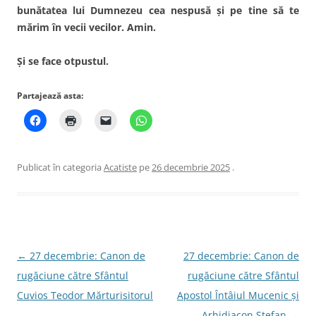
bunătatea lui Dumnezeu cea nespusă şi pe tine să te
mărim în vecii vecilor. Amin.
Şi se face otpustul.
Partajează asta:
Publicat în categoria
Acatiste
pe
26 decembrie 2025
.
Navigare
←
27 decembrie: Canon de
27 decembrie: Canon de
în
rugăciune către Sfântul
rugăciune către Sfântul
articole
Cuvios Teodor Mărturisitorul
Apostol Întâiul Mucenic şi
Arhidiacon Ştefan
→