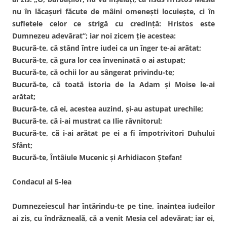
nu în lăcaşuri făcute de mâini omeneşti locuieşte, ci în
sufletele celor ce strigă cu credinţă: Hristos este
Dumnezeu adevărat”; iar noi zicem ţie acestea:
Bucură-te, că stând între iudei ca un înger te-ai arătat;
Bucură-te, că gura lor cea înveninată o ai astupat;
Bucură-te, că ochii lor au sângerat privindu-te;
Bucură-te, că toată istoria de la Adam şi Moise le-ai
arătat;
Bucură-te, că ei, acestea auzind, şi-au astupat urechile;
Bucură-te, că i-ai mustrat ca Ilie râvnitorul;
Bucură-te, că i-ai arătat pe ei a fi împotrivitori Duhului
Sfânt;
Bucură-te, Întâiule Mucenic şi Arhidiacon Ştefan!
Condacul al 5-lea
Dumnezeiescul har întărindu-te pe tine, înaintea iudeilor
ai zis, cu îndrăzneală, că a venit Mesia cel adevărat; iar ei,