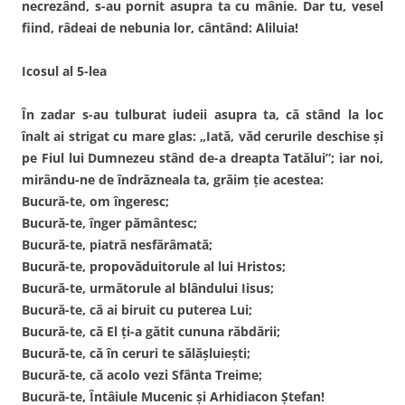
necrezând, s-au pornit asupra ta cu mânie. Dar tu, vesel
fiind, râdeai de nebunia lor, cântând: Aliluia!
Icosul al 5-lea
În zadar s-au tulburat iudeii asupra ta, că stând la loc
înalt ai strigat cu mare glas: „Iată, văd cerurile deschise şi
pe Fiul lui Dumnezeu stând de-a dreapta Tatălui”; iar noi,
mirându-ne de îndrăzneala ta, grăim ţie acestea:
Bucură-te, om îngeresc;
Bucură-te, înger pământesc;
Bucură-te, piatră nesfărâmată;
Bucură-te, propovăduitorule al lui Hristos;
Bucură-te, următorule al blândului Iisus;
Bucură-te, că ai biruit cu puterea Lui;
Bucură-te, că El ţi-a gătit cununa răbdării;
Bucură-te, că în ceruri te sălăşluieşti;
Bucură-te, că acolo vezi Sfânta Treime;
Bucură-te, Întâiule Mucenic şi Arhidiacon Ştefan!