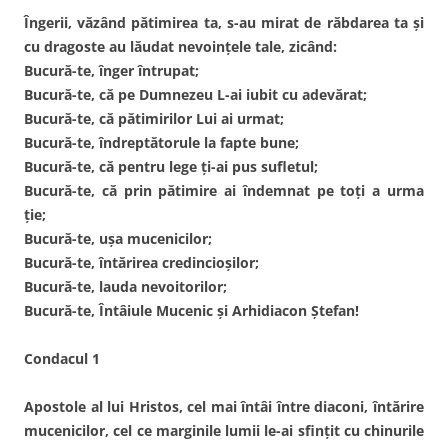
Îngerii, văzând pătimirea ta, s-au mirat de răbdarea ta şi
cu dragoste au lăudat nevoinţele tale, zicând:
Bucură-te, înger întrupat;
Bucură-te, că pe Dumnezeu L-ai iubit cu adevărat;
Bucură-te, că pătimirilor Lui ai urmat;
Bucură-te, îndreptătorule la fapte bune;
Bucură-te, că pentru lege ţi-ai pus sufletul;
Bucură-te, că prin pătimire ai îndemnat pe toţi a urma
ţie;
Bucură-te, uşa mucenicilor;
Bucură-te, întărirea credincioşilor;
Bucură-te, lauda nevoitorilor;
Bucură-te, Întâiule Mucenic şi Arhidiacon Ştefan!
Condacul 1
Apostole al lui Hristos, cel mai întâi între diaconi, întărire
mucenicilor, cel ce marginile lumii le-ai sfinţit cu chinurile