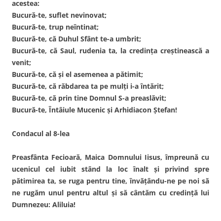
acestea:
Bucură-te, suflet nevinovat;
Bucură-te, trup neîntinat;
Bucură-te, că Duhul Sfânt te-a umbrit;
Bucură-te, că Saul, rudenia ta, la credinţa creştinească a
venit;
Bucură-te, că şi el asemenea a pătimit;
Bucură-te, că răbdarea ta pe mulţi i-a întărit;
Bucură-te, că prin tine Domnul S-a preaslăvit;
Bucură-te, Întâiule Mucenic şi Arhidiacon Ştefan!
Condacul al 8-lea
Preasfânta Fecioară, Maica Domnului Iisus, împreună cu
ucenicul cel iubit stând la loc înalt şi privind spre
pătimirea ta, se ruga pentru tine, învăţându-ne pe noi să
ne rugăm unul pentru altul şi să cântăm cu credinţă lui
Dumnezeu: Aliluia!