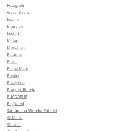
Fotografii
Glasul Bisericii
Icoane
Interviuri
Lecturi
Minuni
Monahism
Paraclise
Poezii
Postul Mare
Predici
Privegheri
Program liturgic
RUCODELIE
Rugăciuni
Săptămâna Sfintelor Pătimiri
Sf. Maslu
Sfințenii