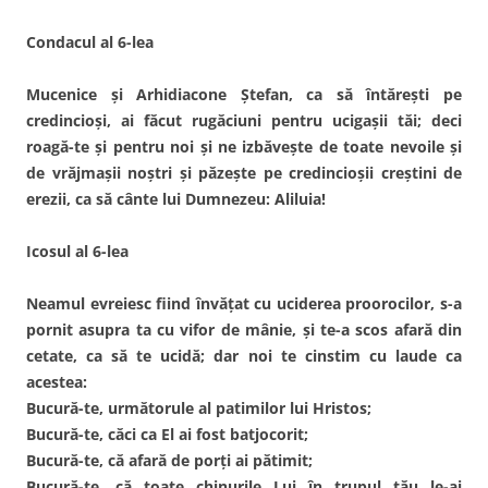
Condacul al 6-lea
Mucenice şi Arhidiacone Ştefan, ca să întăreşti pe
credincioşi, ai făcut rugăciuni pentru ucigaşii tăi; deci
roagă-te şi pentru noi şi ne izbăveşte de toate nevoile şi
de vrăjmaşii noştri şi păzeşte pe credincioşii creştini de
erezii, ca să cânte lui Dumnezeu: Aliluia!
Icosul al 6-lea
Neamul evreiesc fiind învăţat cu uciderea proorocilor, s-a
pornit asupra ta cu vifor de mânie, şi te-a scos afară din
cetate, ca să te ucidă; dar noi te cinstim cu laude ca
acestea:
Bucură-te, următorule al patimilor lui Hristos;
Bucură-te, căci ca El ai fost batjocorit;
Bucură-te, că afară de porţi ai pătimit;
Bucură-te, că toate chinurile Lui în trupul tău le-ai