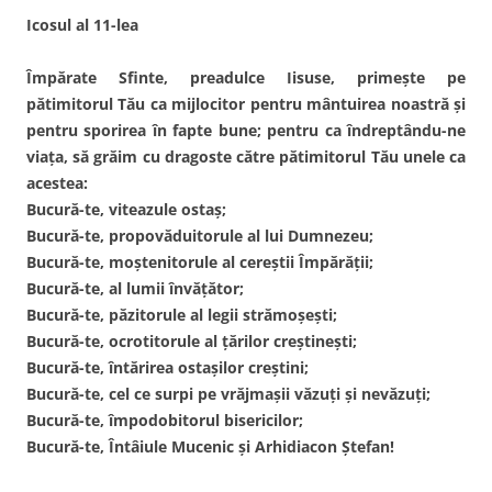
Icosul al 11-lea
Împărate Sfinte, preadulce Iisuse, primeşte pe
pătimitorul Tău ca mijlocitor pentru mântuirea noastră şi
pentru sporirea în fapte bune; pentru ca îndreptându-ne
viaţa, să grăim cu dragoste către pătimitorul Tău unele ca
acestea:
Bucură-te, viteazule ostaş;
Bucură-te, propovăduitorule al lui Dumnezeu;
Bucură-te, moştenitorule al cereştii Împărăţii;
Bucură-te, al lumii învăţător;
Bucură-te, păzitorule al legii strămoşeşti;
Bucură-te, ocrotitorule al ţărilor creştineşti;
Bucură-te, întărirea ostaşilor creştini;
Bucură-te, cel ce surpi pe vrăjmaşii văzuţi şi nevăzuţi;
Bucură-te, împodobitorul bisericilor;
Bucură-te, Întâiule Mucenic şi Arhidiacon Ştefan!