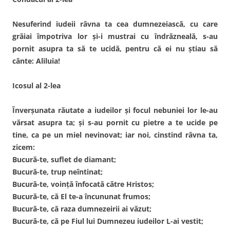
Nesuferind iudeii râvna ta cea dumnezeiască, cu care
grăiai împotriva lor şi-i mustrai cu îndrăzneală, s-au
pornit asupra ta să te ucidă, pentru că ei nu ştiau să
cânte: Aliluia!
Icosul al 2-lea
Înverşunata răutate a iudeilor şi focul nebuniei lor le-au
vărsat asupra ta; şi s-au pornit cu pietre a te ucide pe
tine, ca pe un miel nevinovat; iar noi, cinstind râvna ta,
zicem:
Bucură-te, suflet de diamant;
Bucură-te, trup neîntinat;
Bucură-te, voinţă înfocată către Hristos;
Bucură-te, că El te-a încununat frumos;
Bucură-te, că raza dumnezeirii ai văzut;
Bucură-te, că pe Fiul lui Dumnezeu iudeilor L-ai vestit;