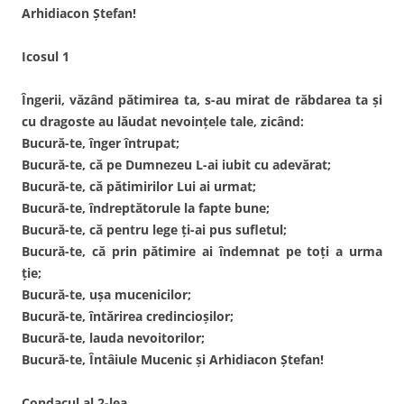
Arhidiacon Ştefan!
Icosul 1
Îngerii, văzând pătimirea ta, s-au mirat de răbdarea ta şi
cu dragoste au lăudat nevoinţele tale, zicând:
Bucură-te, înger întrupat;
Bucură-te, că pe Dumnezeu L-ai iubit cu adevărat;
Bucură-te, că pătimirilor Lui ai urmat;
Bucură-te, îndreptătorule la fapte bune;
Bucură-te, că pentru lege ţi-ai pus sufletul;
Bucură-te, că prin pătimire ai îndemnat pe toţi a urma
ţie;
Bucură-te, uşa mucenicilor;
Bucură-te, întărirea credincioşilor;
Bucură-te, lauda nevoitorilor;
Bucură-te, Întâiule Mucenic şi Arhidiacon Ştefan!
Condacul al 2-lea