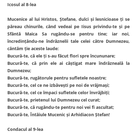
Icosul al 8-lea
Mucenice al lui Hristos, Ştefane, dulci şi lesnicioase ţi se
păreau chinurile, când vedeai pe Iisus privindu-te şi pe
Sfântă Maica Sa rugându-se pentru tine; iar noi,
încredinţându-ne îndrăznelii tale celei către Dumnezeu,
cântăm ţie aceste laude:
Bucură-te, că ele ţi s-au făcut flori spre încununare;
Bucură-te, că prin ele ai câştigat mare îndrăzneală la
Dumnezeu;
Bucură-te, rugătorule pentru sufletele noastre;
Bucură-te, cel ce ne izbăveşti pe noi de vrăjmaşi;
Bucură-te, cel ce împaci sufletele celor învrăjbiţi;
Bucură-te, prietenul lui Dumnezeu cel curat;
Bucură-te, că rugându-te pentru noi vei fi ascultat;
Bucură-te, Întâiule Mucenic şi Arhidiacon Ştefan!
Condacul al 9-lea