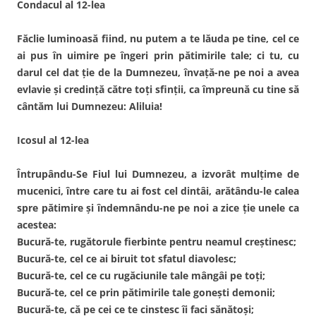
Condacul al 12-lea
Făclie luminoasă fiind, nu putem a te lăuda pe tine, cel ce
ai pus în uimire pe îngeri prin pătimirile tale; ci tu, cu
darul cel dat ţie de la Dumnezeu, învaţă-ne pe noi a avea
evlavie şi credinţă către toţi sfinţii, ca împreună cu tine să
cântăm lui Dumnezeu: Aliluia!
Icosul al 12-lea
Întrupându-Se Fiul lui Dumnezeu, a izvorât mulţime de
mucenici, între care tu ai fost cel dintâi, arătându-le calea
spre pătimire şi îndemnându-ne pe noi a zice ţie unele ca
acestea:
Bucură-te, rugătorule fierbinte pentru neamul creştinesc;
Bucură-te, cel ce ai biruit tot sfatul diavolesc;
Bucură-te, cel ce cu rugăciunile tale mângâi pe toţi;
Bucură-te, cel ce prin pătimirile tale goneşti demonii;
Bucură-te, că pe cei ce te cinstesc îi faci sănătoşi;