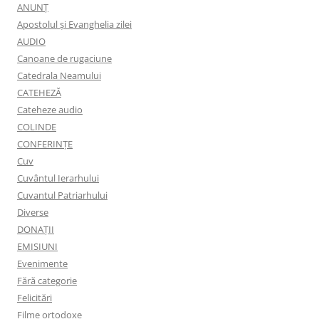
ANUNŢ
Apostolul şi Evanghelia zilei
AUDIO
Canoane de rugaciune
Catedrala Neamului
CATEHEZĂ
Cateheze audio
COLINDE
CONFERINȚE
Cuv
Cuvântul Ierarhului
Cuvantul Patriarhului
Diverse
DONAȚII
EMISIUNI
Evenimente
Fără categorie
Felicitări
Filme ortodoxe