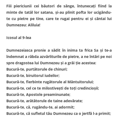
Fiii piericiunii cei băutori de sânge, întunecaţi fiind la
minte de tatăl lor satana, şi-au plinit pofta lor ucigându-
te cu pietre pe tine, care te rugai pentru ei şi cântai lui
Dumnezeu: Aliluia!
Icosul al 9-lea
Dumnezeiasca pronie a sădit în inima ta frica Sa şi te-a
îndemnat a răbda azvârliturile de pietre, a ne întări pe noi
spre dragostea lui Dumnezeu şi a grăi ţie acestea:
Bucură-te, purtătorule de chinuri;
Bucură-te, biruitorul iudeilor;
Bucură-te, fierbinte rugătorule al Mântuitorului;
Bucură-te, cel ce te milostiveşti de toţi credincioşii;
Bucură-te, Apostole preaminunate;
Bucură-te, arătătorule de taine adevărate;
Bucură-te, că, rugându-te, ai adormit;
Bucură-te, că sufletul tău Dumnezeu ca o jertfă l-a primit;