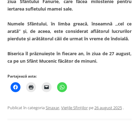
ziua Sfântului Fanurie, care făcea milostenie pentru
iertarea sufletului mamei sale.
Numele Sfântului, în limba greacă, înseamnă ,,cel ce
arată” şi, de aceea, este considerat aflătorul lucrurilor
pierdute şi arătătorul căii de urmat în vreme de îndoială.
Biserica îl prăznuieşte în fiecare an, în ziua de 27 august,
ca pe un Sfânt Mucenic făcător de minuni.
Partajează asta:
Publicat în categoria
Sinaxar
,
Viețile Sfinților
pe
26 august 2025
.