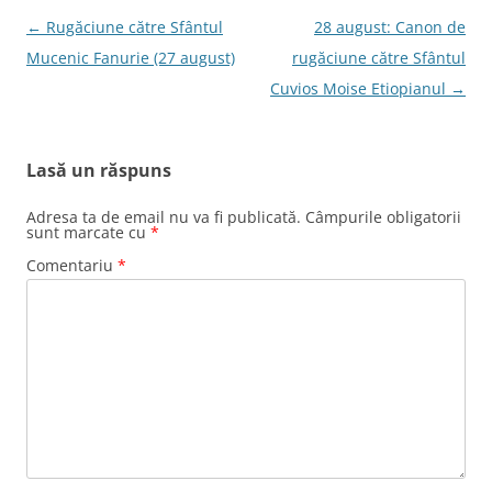
Navigare
←
Rugăciune către Sfântul
28 august: Canon de
în
Mucenic Fanurie (27 august)
rugăciune către Sfântul
articole
Cuvios Moise Etiopianul
→
Lasă un răspuns
Adresa ta de email nu va fi publicată.
Câmpurile obligatorii
sunt marcate cu
*
Comentariu
*