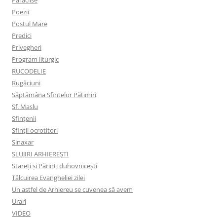
Paraclise
Poezii
Postul Mare
Predici
Privegheri
Program liturgic
RUCODELIE
Rugăciuni
Săptămâna Sfintelor Pătimiri
Sf. Maslu
Sfințenii
Sfinții ocrotitori
Sinaxar
SLUJIRI ARHIEREȘTI
Stareți și Părinți duhovnicești
Tâlcuirea Evangheliei zilei
Un astfel de Arhiereu se cuvenea să avem
Urari
VIDEO