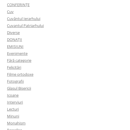
CONFERINȚE
Cuv
Cuvântul Ierarhului
Cuvantul Patriarhului
Diverse
DONAȚII
EMISIUNI
Evenimente
Fără categorie
Felicitări
Filme ortodoxe
Fotografii
Glasul Bisericii
Icoane
Interviuri
Lecturi
Minuni
Monahism