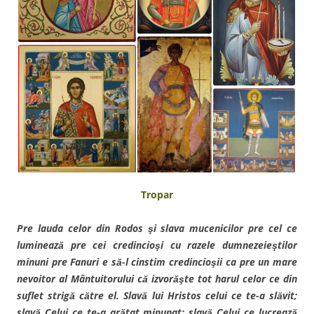
Tropar
Pre lauda celor din Rodos şi slava mucenicilor pre cel ce
luminează pre cei credincioşi cu razele dumnezeieştilor
minuni pre Fanuri e să-l cinstim credincioşii ca pre un mare
nevoitor al Mântuitorului că izvorăşte tot harul celor ce din
suflet strigă către el. Slavă lui Hristos celui ce te-a slăvit;
slavă Celui ce te-a arătat minunat; slavă Celui ce lucrează