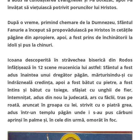
învăţat să vieţuiască potrivit poruncilor lui Hristos.
După o vreme, primind chemare de la Dumnezeu, Sfântul
Fanurie a început să propovăduiască pe Hristos în cetăţile
păgâne din apropiere, apoi, a fost prins de închinătorii la
idoli şi pus la chinuri.
Icoana descoperită în străvechea biserică din Rodos
înfăţişează în 12 scene mucenicia lui astfel: Sfântul a fost
adus înaintea unui dregător păgân, mărturisindu-şi cu
îndrăzneală credinţa, apoi a fost bătut cu pietre, a fost
întins şi bătut cu toiege, sfâşiat cu unghii de fier,
întemniţat, adus din nou la judecată, ars cu făclii, tras pe
roată, aruncat în groapa cu lei, strivit cu o piatră grea,
adus într-un templu păgân unde i s-au pus cărbuni
aprinşi în palme şi, în cele din urmă, omorât în foc.