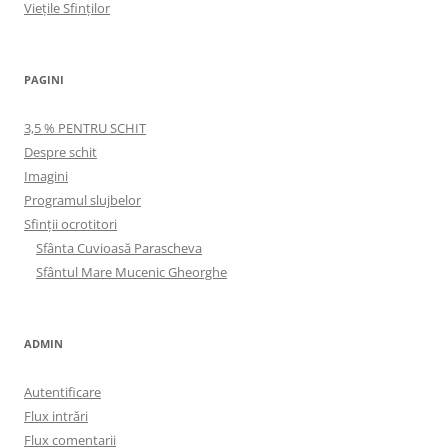
Viețile Sfinților
PAGINI
3,5 % PENTRU SCHIT
Despre schit
Imagini
Programul slujbelor
Sfinţii ocrotitori
Sfânta Cuvioasă Parascheva
Sfântul Mare Mucenic Gheorghe
ADMIN
Autentificare
Flux intrări
Flux comentarii