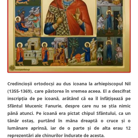
Credincioşii ortodocşi au dus icoana la arhiepiscopul Nil
(1355-1369), care păstorea în vremea aceea. El a descifrat
inscripţia de pe icoană, arătând că ea îl înfăţişează pe
Sfântul Mucenic Fanurie, despre care nu se ştia nimic
până atunci. Pe icoană era pictat chipul Sfântului, ca un
tânăr ostaş, purtând în mâna dreaptă o cruce şi o
lumânare aprinsă, iar de o parte şi de alta erau 12
reprezentări ale chinurilor îndurate de acesta.