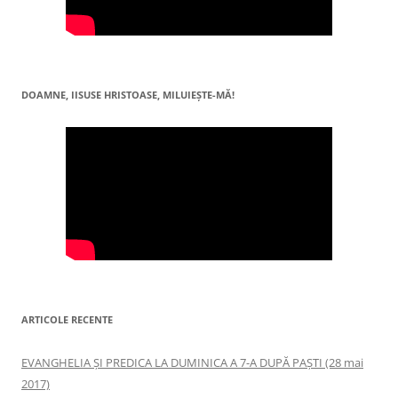
DOAMNE, IISUSE HRISTOASE, MILUIEŞTE-MĂ!
ARTICOLE RECENTE
EVANGHELIA ȘI PREDICA LA DUMINICA A 7-A DUPĂ PAȘTI (28 mai
2017)