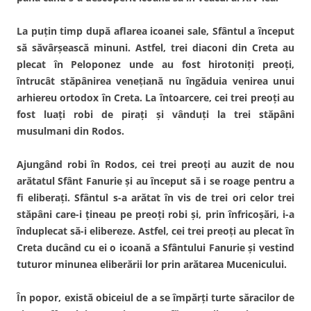
La puţin timp după aflarea icoanei sale, Sfântul a început
să săvârşească minuni. Astfel, trei diaconi din Creta au
plecat în Peloponez unde au fost hirotoniţi preoţi,
întrucât stăpânirea veneţiană nu îngăduia venirea unui
arhiereu ortodox în Creta. La întoarcere, cei trei preoţi au
fost luaţi robi de piraţi şi vânduţi la trei stăpâni
musulmani din Rodos.
Ajungând robi în Rodos, cei trei preoţi au auzit de nou
arătatul Sfânt Fanurie şi au început să i se roage pentru a
fi eliberaţi. Sfântul s-a arătat în vis de trei ori celor trei
stăpâni care-i ţineau pe preoţi robi şi, prin înfricoşări, i-a
înduplecat să-i elibereze. Astfel, cei trei preoţi au plecat în
Creta ducând cu ei o icoană a Sfântului Fanurie şi vestind
tuturor minunea eliberării lor prin arătarea Mucenicului.
În popor, există obiceiul de a se împărţi turte săracilor de