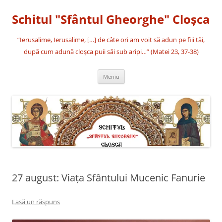
Sari
la
Schitul "Sfântul Gheorghe" Cloşca
conținut
“Ierusalime, Ierusalime, […] de câte ori am voit să adun pe fiii tăi,
după cum adună cloşca puii săi sub aripi…” (Matei 23, 37-38)
Meniu
27 august: Viața Sfântului Mucenic Fanurie
Lasă un răspuns