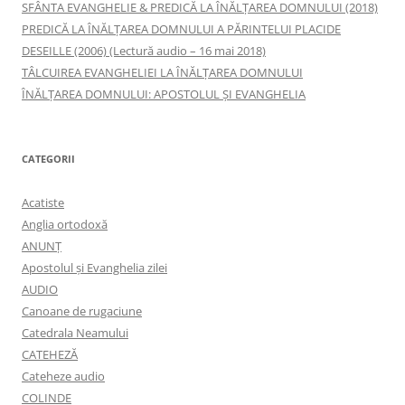
SFÂNTA EVANGHELIE & PREDICĂ LA ÎNĂLŢAREA DOMNULUI (2018)
PREDICĂ LA ÎNĂLŢAREA DOMNULUI A PĂRINTELUI PLACIDE
DESEILLE (2006) (Lectură audio – 16 mai 2018)
TÂLCUIREA EVANGHELIEI LA ÎNĂLŢAREA DOMNULUI
ÎNĂLŢAREA DOMNULUI: APOSTOLUL ȘI EVANGHELIA
CATEGORII
Acatiste
Anglia ortodoxă
ANUNŢ
Apostolul şi Evanghelia zilei
AUDIO
Canoane de rugaciune
Catedrala Neamului
CATEHEZĂ
Cateheze audio
COLINDE