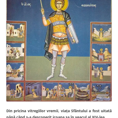
Din pricina vitregiilor vremii, viaţa Sfântului a fost uitată
până când s-a descoperit icoana sa în veacul al XIV-lea.