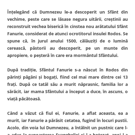
Înţelegând că Dumnezeu le-a descoperit un Sfânt din
vechime, peste care se lăsase negura uitării, creştinii au
reconstruit vechea biserică în cinstea nou arătatului Sfânt
Fanurie, considerat de atunci ocrotitorul insulei Rodos. Se
spune că, în jurul anului 1500, călăuziţi de o lumină
cerească, păstorii au descoperit, pe un munte din
apropiere, o peşteră în care era mormântul Sfântului.
După tradiţie, Sfântul Fanurie s-a născut în Rodos din
părinţi păgâni şi bogaţi, fiind cel mai mare dintre cei 13
fraţi. După ce tatăl său a murit năprasnic, familia lor a
sărăcit, iar mama Sfântului a început a duce, în ascuns, o
viaţă păcătoasă.
Când a văzut că fiul ei, Fanurie, a aflat aceasta, ea a
murit, iar Fanurie a părăsit cetatea, fugind în locuri pustii.
Acolo, din voia lui Dumnezeu, a întâlnit un pustnic care l-
a adus la cunoaşterea Evangheliei şi l-a botezat, apoi l-a