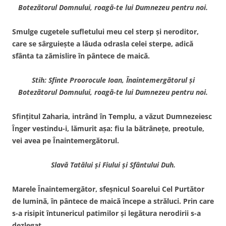
Botezătorul Domnului, roagă-te lui Dumnezeu pentru noi.
Smulge cugetele sufletului meu cel sterp şi neroditor,
care se sârguieşte a lăuda odrasla celei sterpe, adică
sfânta ta zămislire în pântece de maică.
Stih: Sfinte Proorocule Ioan, Înaintemergătorul şi
Botezătorul Domnului, roagă-te lui Dumnezeu pentru noi.
Sfinţitul Zaharia, intrând în Templu, a văzut Dumnezeiesc
Înger vestindu-i, lămurit aşa: fiu la bătrâneţe, preotule,
vei avea pe Înaintemergătorul.
Slavă Tatălui şi Fiului şi Sfântului Duh.
Marele Înaintemergător, sfeşnicul Soarelui Cel Purtător
de lumină, în pântece de maică începe a străluci. Prin care
s-a risipit întunericul patimilor şi legătura nerodirii s-a
dezlegat.