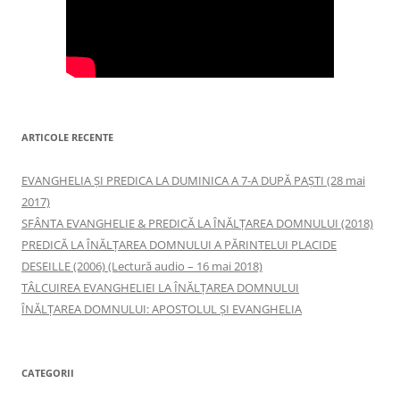
ARTICOLE RECENTE
EVANGHELIA ȘI PREDICA LA DUMINICA A 7-A DUPĂ PAȘTI (28 mai
2017)
SFÂNTA EVANGHELIE & PREDICĂ LA ÎNĂLŢAREA DOMNULUI (2018)
PREDICĂ LA ÎNĂLŢAREA DOMNULUI A PĂRINTELUI PLACIDE
DESEILLE (2006) (Lectură audio – 16 mai 2018)
TÂLCUIREA EVANGHELIEI LA ÎNĂLŢAREA DOMNULUI
ÎNĂLŢAREA DOMNULUI: APOSTOLUL ȘI EVANGHELIA
CATEGORII