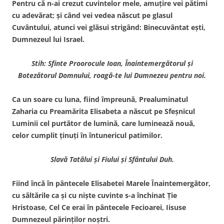
Pentru că n-ai crezut cuvintelor mele, amuţire vei pătimi
cu adevărat; şi când vei vedea născut pe glasul
Cuvântului, atunci vei glăsui strigând: Binecuvântat eşti,
Dumnezeul lui Israel.
Stih: Sfinte Proorocule Ioan, Înaintemergătorul şi
Botezătorul Domnului, roagă-te lui Dumnezeu pentru noi.
Ca un soare cu luna, fiind împreună, Prealuminatul
Zaharia cu Preamărita Elisabeta a născut pe Sfeşnicul
Luminii cel purtător de lumină, care luminează nouă,
celor cumplit ţinuţi în întunericul patimilor.
Slavă Tatălui şi Fiului şi Sfântului Duh.
Fiind încă în pântecele Elisabetei Marele Înaintemergător,
cu săltările ca şi cu nişte cuvinte s-a închinat Ţie
Hristoase, Cel Ce erai în pântecele Fecioarei, Iisuse
Dumnezeul părinţilor noştri.