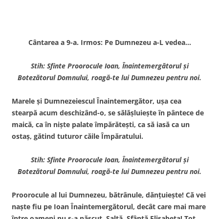
Cântarea a 9-a. Irmos: Pe Dumnezeu a-L vedea…
Stih: Sfinte Proorocule Ioan, Înaintemergătorul şi
Botezătorul Domnului, roagă-te lui Dumnezeu pentru noi.
Marele şi Dumnezeiescul Înaintemergător, uşa cea
stearpă acum deschizând-o, se sălăşluieşte în pântece de
maică, ca în nişte palate împărăteşti, ca să iasă ca un
ostaş, gătind tuturor căile Împăratului.
Stih: Sfinte Proorocule Ioan, Înaintemergătorul şi
Botezătorul Domnului, roagă-te lui Dumnezeu pentru noi.
Proorocule al lui Dumnezeu, bătrânule, dănţuieşte! Că vei
naşte fiu pe Ioan Înaintemergătorul, decât care mai mare
între oameni nu s-a născut. Saltă, Sfântă Elisabeta! Tot