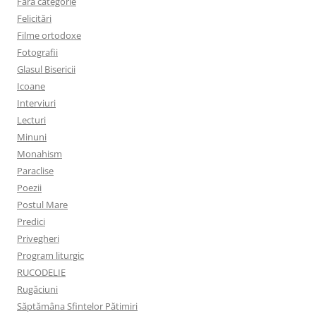
Fără categorie
Felicitări
Filme ortodoxe
Fotografii
Glasul Bisericii
Icoane
Interviuri
Lecturi
Minuni
Monahism
Paraclise
Poezii
Postul Mare
Predici
Privegheri
Program liturgic
RUCODELIE
Rugăciuni
Săptămâna Sfintelor Pătimiri