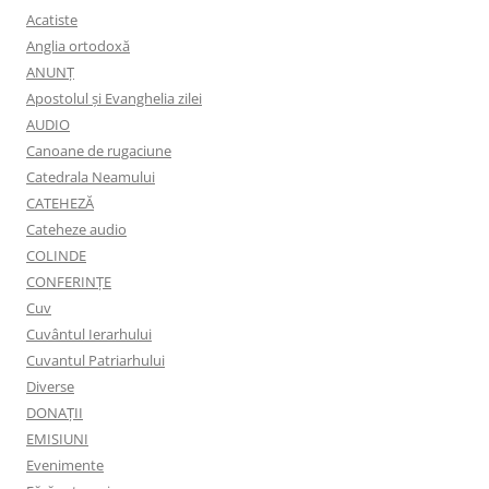
Acatiste
Anglia ortodoxă
ANUNŢ
Apostolul şi Evanghelia zilei
AUDIO
Canoane de rugaciune
Catedrala Neamului
CATEHEZĂ
Cateheze audio
COLINDE
CONFERINȚE
Cuv
Cuvântul Ierarhului
Cuvantul Patriarhului
Diverse
DONAȚII
EMISIUNI
Evenimente