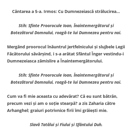
Cântarea a 5-a. Irmos: Cu Dumnezeiască strălucirea…
Stih: Sfinte Proorocule Ioan, Înaintemergătorul şi
Botezătorul Domnului, roagă-te lui Dumnezeu pentru noi.
Mergând proorocul înăuntrul jertfelnicului şi slujbele Legii
Făcătorului săvârşind, i s-a arătat Sfântul Înger vestindu-i
Dumnezeiasca zămislire a Înaintemergătorului.
Stih: Sfinte Proorocule Ioan, Înaintemergătorul şi
Botezătorul Domnului, roagă-te lui Dumnezeu pentru noi.
Cum va fi mie aceasta cu adevărat? Că eu sunt bătrân,
precum vezi şi am o soţie stearpă? a zis Zaharia către
Arhanghel; graiuri potrivnice firii îmi grăieşti mie.
Slavă Tatălui şi Fiului şi Sfântului Duh.