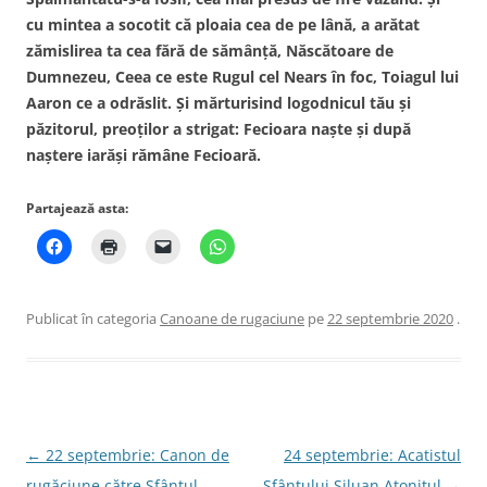
cu mintea a socotit că ploaia cea de pe lână, a arătat
zămislirea ta cea fără de sămânţă, Născătoare de
Dumnezeu, Ceea ce este Rugul cel Nears în foc, Toiagul lui
Aaron ce a odrăslit. Şi mărturisind logodnicul tău şi
păzitorul, preoţilor a strigat: Fecioara naşte şi după
naştere iarăşi rămâne Fecioară.
Partajează asta:
Publicat în categoria
Canoane de rugaciune
pe
22 septembrie 2020
.
Navigare
←
22 septembrie: Canon de
24 septembrie: Acatistul
în
rugăciune către Sfântul
Sfântului Siluan Atonitul
→