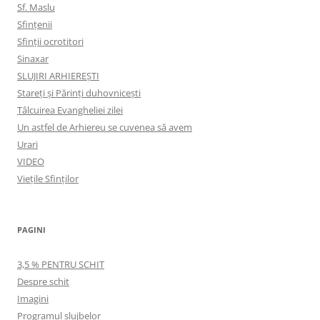
Sf. Maslu
Sfințenii
Sfinții ocrotitori
Sinaxar
SLUJIRI ARHIEREȘTI
Stareți și Părinți duhovnicești
Tâlcuirea Evangheliei zilei
Un astfel de Arhiereu se cuvenea să avem
Urari
VIDEO
Viețile Sfinților
PAGINI
3,5 % PENTRU SCHIT
Despre schit
Imagini
Programul slujbelor