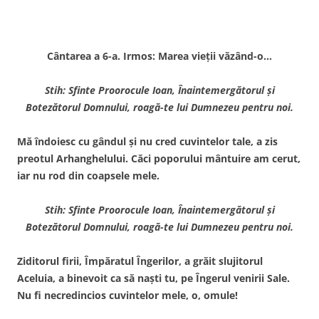
Cântarea a 6-a. Irmos: Marea vieţii văzând-o…
Stih: Sfinte Proorocule Ioan, Înaintemergătorul şi
Botezătorul Domnului, roagă-te lui Dumnezeu pentru noi.
Mă îndoiesc cu gândul şi nu cred cuvintelor tale, a zis
preotul Arhanghelului. Căci poporului mântuire am cerut,
iar nu rod din coapsele mele.
Stih: Sfinte Proorocule Ioan, Înaintemergătorul şi
Botezătorul Domnului, roagă-te lui Dumnezeu pentru noi.
Ziditorul firii, Împăratul Îngerilor, a grăit slujitorul
Aceluia, a binevoit ca să naşti tu, pe Îngerul venirii Sale.
Nu fi necredincios cuvintelor mele, o, omule!