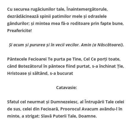
Cu securea rugăciunilor tale, Înaintemergătorule,
dezrădăcinează spinii patimilor mele şi odraslele
gândurilor; şi mintea mea fă-o roditoare prin fapte bune,
Preafericite!
Şi acum şi pururea şi în vecii vecilor. Amin (a Născătoarei).
Pântecele Fecioarei Te purta pe Tine, Cel Ce porţi toate,
când Botezătorul în pântece fiind purtat, s-a închinat Ţie,
Hristoase şi săltând, s-a bucurat
Catavasie:
Sfatul cel neurmat şi Dumnezeiesc, al Întrupării Tale celei
de sus, celei din Fecioară, Proorocul Avacum avându-l în
minte, a strigat: Slavă Puterii Tale, Doamne.