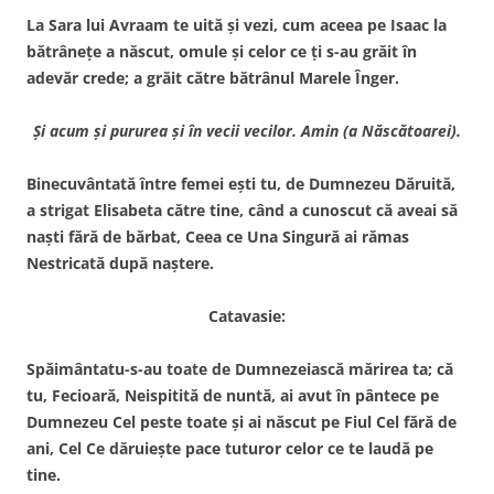
La Sara lui Avraam te uită şi vezi, cum aceea pe Isaac la
bătrâneţe a născut, omule şi celor ce ţi s-au grăit în
adevăr crede; a grăit către bătrânul Marele Înger.
Şi acum şi pururea şi în vecii vecilor. Amin (a Născătoarei).
Binecuvântată între femei eşti tu, de Dumnezeu Dăruită,
a strigat Elisabeta către tine, când a cunoscut că aveai să
naşti fără de bărbat, Ceea ce Una Singură ai rămas
Nestricată după naştere.
Catavasie:
Spăimântatu-s-au toate de Dumnezeiască mărirea ta; că
tu, Fecioară, Neispitită de nuntă, ai avut în pântece pe
Dumnezeu Cel peste toate şi ai născut pe Fiul Cel fără de
ani, Cel Ce dăruieşte pace tuturor celor ce te laudă pe
tine.