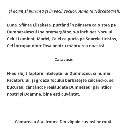
Şi acum şi pururea şi în vecii vecilor. Amin (a Născătoarei).
Luna, Sfânta Elisabeta, purtând în pântece ca o stea pe
Dumnezeiescul Înaintemergător, s-a închinat Norului
Celui Luminat, Mariei, Celei ce purta pe Soarele Hristos,
Cel Întrupat dintr-însa pentru mântuirea noastră.
Catavasie:
N-au slujit făpturii înţelepţii lui Dumnezeu, ci numai
Făcătorului; şi groaza focului bărbăteşte călcând-o, se
bucurau, cântând: Prealăudate Dumnezeul părinţilor
noştri şi Doamne, bine eşti cuvântat.
Cântarea a 8-a. Irmos: Din văpaie cuvioşilor rouă…