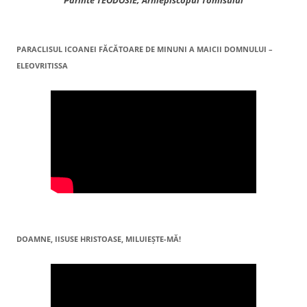
Părinte TEODOSIE, Arhiepiscopul Tomisului
PARACLISUL ICOANEI FĂCĂTOARE DE MINUNI A MAICII DOMNULUI –
ELEOVRITISSA
DOAMNE, IISUSE HRISTOASE, MILUIEŞTE-MĂ!