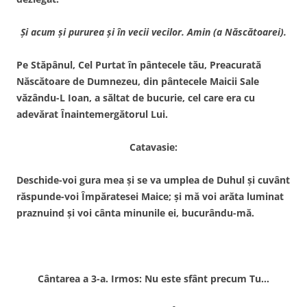
Şi acum şi pururea şi în vecii vecilor. Amin (a Născătoarei).
Pe Stăpânul, Cel Purtat în pântecele tău, Preacurată
Născătoare de Dumnezeu, din pântecele Maicii Sale
văzându-L Ioan, a săltat de bucurie, cel care era cu
adevărat Înaintemergătorul Lui.
Catavasie:
Deschide-voi gura mea şi se va umplea de Duhul şi cuvânt
răspunde-voi Împăratesei Maice; şi mă voi arăta luminat
praznuind şi voi cânta minunile ei, bucurându-mă.
Cântarea a 3-a. Irmos: Nu este sfânt precum Tu…