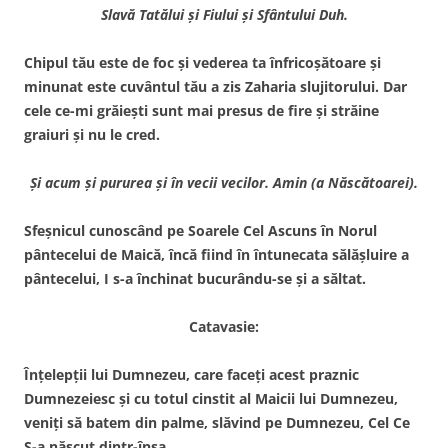
Slavă Tatălui şi Fiului şi Sfântului Duh.
Chipul tău este de foc şi vederea ta înfricoşătoare şi
minunat este cuvântul tău a zis Zaharia slujitorului. Dar
cele ce-mi grăieşti sunt mai presus de fire şi străine
graiuri şi nu le cred.
Şi acum şi pururea şi în vecii vecilor. Amin (a Născătoarei).
Sfeşnicul cunoscând pe Soarele Cel Ascuns în Norul
pântecelui de Maică, încă fiind în întunecata sălăşluire a
pântecelui, I s-a închinat bucurându-se şi a săltat.
Catavasie:
Înţelepţii lui Dumnezeu, care faceţi acest praznic
Dumnezeiesc şi cu totul cinstit al Maicii lui Dumnezeu,
veniţi să batem din palme, slăvind pe Dumnezeu, Cel Ce
S-a născut dintr-însa.