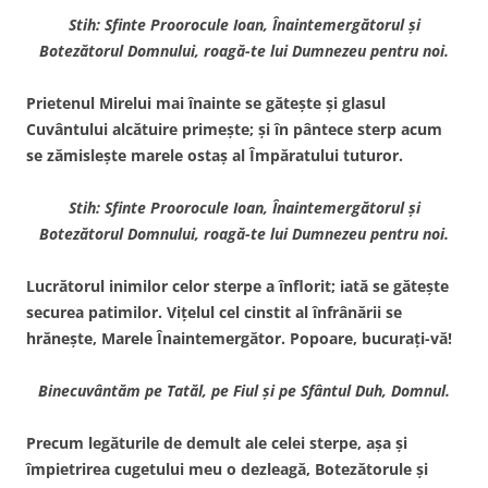
Stih: Sfinte Proorocule Ioan, Înaintemergătorul şi
Botezătorul Domnului, roagă-te lui Dumnezeu pentru noi.
Prietenul Mirelui mai înainte se găteşte şi glasul
Cuvântului alcătuire primeşte; şi în pântece sterp acum
se zămisleşte marele ostaş al Împăratului tuturor.
Stih: Sfinte Proorocule Ioan, Înaintemergătorul şi
Botezătorul Domnului, roagă-te lui Dumnezeu pentru noi.
Lucrătorul inimilor celor sterpe a înflorit; iată se găteşte
securea patimilor. Viţelul cel cinstit al înfrânării se
hrăneşte, Marele Înaintemergător. Popoare, bucuraţi-vă!
Binecuvântăm pe Tatăl, pe Fiul şi pe Sfântul Duh, Domnul.
Precum legăturile de demult ale celei sterpe, aşa şi
împietrirea cugetului meu o dezleagă, Botezătorule şi