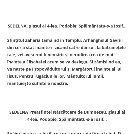
SEDELNA, glasul al 4-lea. Podobie: Spăimântatu-s-a Iosif…
Sfinţitul Zaharia tămâind în Templu, Arhanghelul Gavriil
din cer a stat înainte-i, zicând către dânsul: la bătrâneţele
tale, vei avea rod binemărit şi nerodirea cea de mai
înainte a Elisabetei acum se va dezlega. Şi zămislind ea,
va naşte pe Propovăduitorul şi Mergătorul înainte al lui
Iisus. Pentru rugăciunile lor, Mântuitorul lumii,
mântuieşte sufletele noastre.
SEDELNA Preasfintei Născătoare de Dumnezeu, glasul al
4-lea. Podobie: Spăimântatu-s-a Iosif…
Spăimântatu-s-a Iosif, cea mai presus de fire văzând. Şi