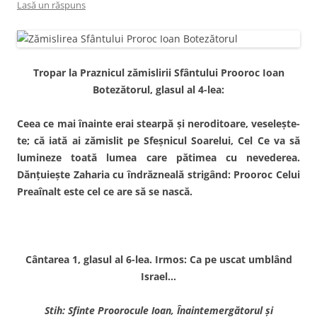
Lasă un răspuns
Tropar la Praznicul zămislirii Sfântului Prooroc Ioan
Botezătorul, glasul al 4-lea:
Ceea ce mai înainte erai stearpă şi neroditoare, veseleşte-
te; că iată ai zămislit pe Sfeşnicul Soarelui, Cel Ce va să
lumineze toată lumea care pătimea cu nevederea.
Dănţuieşte Zaharia cu îndrăzneală strigând: Prooroc Celui
Preaînalt este cel ce are să se nască.
Cântarea 1, glasul al 6-lea. Irmos: Ca pe uscat umblând
Israel…
Stih: Sfinte Proorocule Ioan, Înaintemergătorul şi