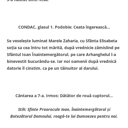
CONDAC, glasul 1. Podobie: Ceata îngerească…
Se veseleşte luminat Marele Zaharia, cu Sfânta Elisabeta
soţia sa cea întru tot mărită, după vrednicie zămislind pe
Sfântul Ioan Înaintemergătorul, pe care Arhanghelul l-a
binevestit bucurându-se. Iar noi oamenii după vrednică
datorie îl cinstim, ca pe un tăinuitor al darului.
Cântarea a 7-a. Irmos: Dătător de rouă cuptorul…
Stih: Sfinte Proorocule Ioan, Înaintemergătorul şi
Botezătorul Domnului, roagă-te lui Dumnezeu pentru noi.