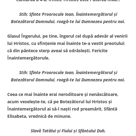
Stih: Sfinte Proorocule Ioan, Înaintemergătorul şi
Botezătorul Domnului, roagă-te lui Dumnezeu pentru noi.
Glasul Îngerului, pe tine, îngerul cel după adevăr al venirii
lui Hristos, cu sfinţenie mai înainte te-a vestit preotului:
că din pântece sterp aveai să odrăsleşti, Fericite
Înaintemergătorule.
Stih: Sfinte Proorocule Ioan, Înaintemergătorul şi
Botezătorul Domnului, roagă-te lui Dumnezeu pentru noi.
Ceea ce mai înainte erai neroditoare şi nenăscătoare,
acum veseleşte-te, că pe Botezătorul lui Hristos şi
Înaintemergătorul ai să-l naşti rod preamărit, Sfântă
Elisabeta, vrednică de minune.
Slavă Tatălui şi Fiului şi Sfântului Duh.