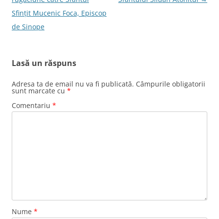
articole
Sfinţit Mucenic Foca, Episcop
de Sinope
Lasă un răspuns
Adresa ta de email nu va fi publicată.
Câmpurile obligatorii
sunt marcate cu
*
Comentariu
*
Nume
*