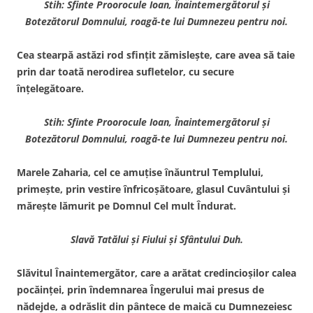
Stih: Sfinte Proorocule Ioan, Înaintemergătorul şi
Botezătorul Domnului, roagă-te lui Dumnezeu pentru noi.
Cea stearpă astăzi rod sfinţit zămisleşte, care avea să taie
prin dar toată nerodirea sufletelor, cu secure
înţelegătoare.
Stih: Sfinte Proorocule Ioan, Înaintemergătorul şi
Botezătorul Domnului, roagă-te lui Dumnezeu pentru noi.
Marele Zaharia, cel ce amuţise înăuntrul Templului,
primeşte, prin vestire înfricoşătoare, glasul Cuvântului şi
măreşte lămurit pe Domnul Cel mult Îndurat.
Slavă Tatălui şi Fiului şi Sfântului Duh.
Slăvitul Înaintemergător, care a arătat credincioşilor calea
pocăinţei, prin îndemnarea Îngerului mai presus de
nădejde, a odrăslit din pântece de maică cu Dumnezeiesc