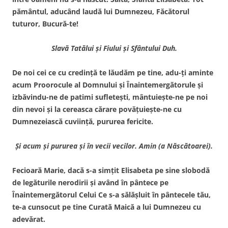
pământul, aducând laudă lui Dumnezeu, Făcătorul
tuturor, Bucură-te!
Slavă Tatălui şi Fiului şi Sfântului Duh.
De noi cei ce cu credinţă te lăudăm pe tine, adu-ţi aminte
acum Proorocule al Domnului şi Înaintemergătorule şi
izbăvindu-ne de patimi sufleteşti, mântuieşte-ne pe noi
din nevoi şi la cereasca cărare povăţuieşte-ne cu
Dumnezeiască cuviinţă, pururea fericite.
Şi acum şi pururea şi în vecii vecilor. Amin (a Născătoarei).
Fecioară Marie, dacă s-a simţit Elisabeta pe sine slobodă
de legăturile nerodirii şi având în pântece pe
Înaintemergătorul Celui Ce s-a sălăşluit în pântecele tău,
te-a cunsocut pe tine Curată Maică a lui Dumnezeu cu
adevărat.