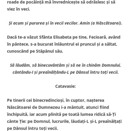
roade de pocăinţă mă învredniceşte să odrăslesc şi să
viez în veci.
Şi acum şi pururea şi în vecii vecilor. Amin (a Născătoarei).
Dacă te-a văzut Sfânta Elisabeta pe tine, Fecioară, având
în pântece, s-a bucurat înlăuntrul ei pruncul şi a săltat,
cunoscând pe Stăpânul său.
Să lăudăm, să binecuvântăm şi să ne în
chinăm Domnului,
cântându-I şi preaînăl
ţându-L pe Dânsul întru toţi vecii.
Catavasie:
Pe tinerii cei binecredincioşi, în cuptor, naşterea
Născătoarei de Dumnezeu i-a mântuit, atunci fiind
închipuită, iar acum plinită pe toată lumea ridică să-Ţi
cânte Ţie: pe Domnul, lucrurile, lăudaţi-L şi-L preaînălţaţi
pe Dânsul întru toţi vecii.