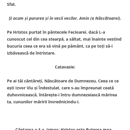
Sfat.
Şi acum şi pururea şi în vecii vecilor. Amin (a Născătoarei).
Pe Hristos purtat în pântecele Fecioarei, dacă L-a
cunoscut cel din cea stearpă, a săltat, mai înainte vestind
bucuria ceea ce era să vină pe pământ, ca pe toţi să-i
izbăvească de întristare.
Catavasie:
Pe ai tăi cântăreţi, Născătoare de Dumnezeu, Ceea ce ce
eşti Izvor Viu şi Îndestulat, care s-au împreunat ceată
duhovnicească, întăreşte-i întru dumnezeiască mărirea
ta, cununilor măririi învrednicindu-i.
Cântarea a 4-a. Irmos: Hristos este Puterea mea…