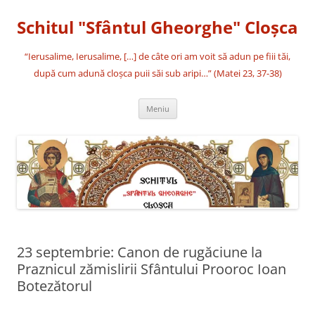
Sari
la
Schitul "Sfântul Gheorghe" Cloşca
conținut
“Ierusalime, Ierusalime, […] de câte ori am voit să adun pe fiii tăi,
după cum adună cloşca puii săi sub aripi…” (Matei 23, 37-38)
Meniu
23 septembrie: Canon de rugăciune la
Praznicul zămislirii Sfântului Prooroc Ioan
Botezătorul