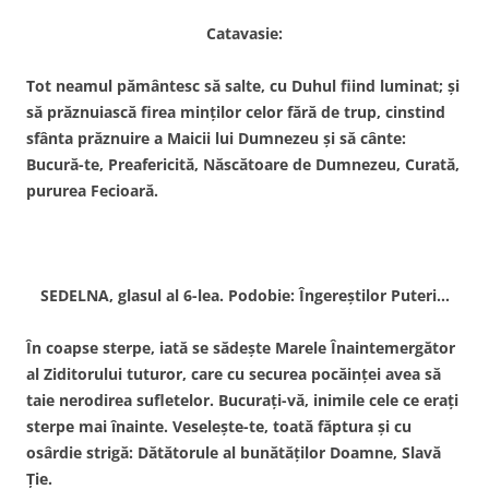
Catavasie:
Tot neamul pământesc să salte, cu Duhul fiind luminat; şi
să prăznuiască firea minţilor celor fără de trup, cinstind
sfânta prăznuire a Maicii lui Dumnezeu şi să cânte:
Bucură-te, Preafericită, Născătoare de Dumnezeu, Curată,
pururea Fecioară.
SEDELNA, glasul al 6-lea. Podobie: Îngereştilor Puteri…
În coapse sterpe, iată se sădeşte Marele Înaintemergător
al Ziditorului tuturor, care cu securea pocăinţei avea să
taie nerodirea sufletelor. Bucuraţi-vă, inimile cele ce eraţi
sterpe mai înainte. Veseleşte-te, toată făptura şi cu
osârdie strigă: Dătătorule al bunătăţilor Doamne, Slavă
Ţie.