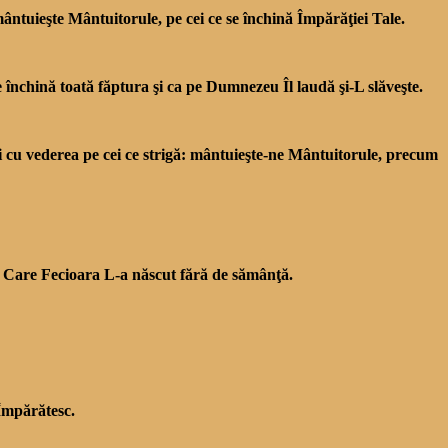
mântuieşte Mântuito­rule, pe cei ce se închină Împărăţiei Tale.
 închină toată făptura şi ca pe Dumnezeu Îl laudă şi-L slăveşte.
treci cu vederea pe cei ce strigă: mântuieşte-ne Mântuitorule, precum
pe Care Fecioara L-a născut fără de sămânţă.
 Împărătesc.