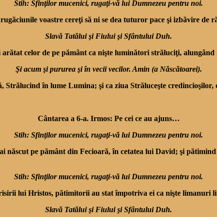
Stih: Sfinţilor mucenici, rugaţi-vă lui Dumnezeu pentru noi.
cu rugăciunile voastre cereţi să ni se dea tuturor pace şi izbăvire de r
Slavă Tatălui şi Fiului şi Sfântului Duh.
i arătat celor de pe pământ ca nişte luminători străluciţi, alungân
Şi acum şi pururea şi în vecii vecilor. Amin (a Născătoarei).
Strălucind în lume Lumina; şi ca ziua Străluceşte credincioşilor, c
Cântarea a 6-a. Irmos: Pe cei ce au ajuns…
Stih: Sfinţilor mucenici, rugaţi-vă lui Dumnezeu pentru noi.
e-ai născut pe pământ din Fecioară, în cetatea lui David; şi pătimin
Stih: Sfinţilor mucenici, rugaţi-vă lui Dumnezeu pentru noi.
i lui Hristos, pătimitorii au stat împotriva ei ca nişte limanuri li
Slavă Tatălui şi Fiului şi Sfântului Duh.