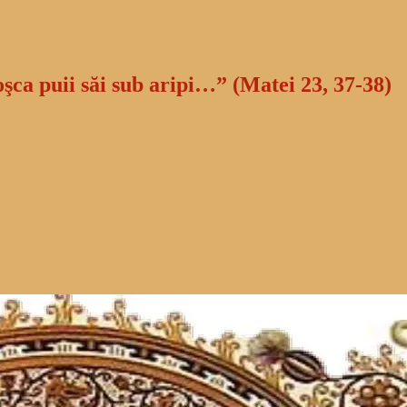
oşca puii săi sub aripi…” (Matei 23, 37-38)