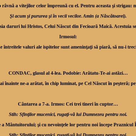
râvnă a vitejilor celor îm­preună cu el. Pentru aceasta şi strigau: 
Şi acum şi pururea şi în vecii vecilor. Amin (a Născătoarei).
ia daruri lui Hristos, Celui Născut din Fecioară Maică. Acestuia se
Irmosul:
 de întreitele valuri ale ispitelor sunt ameninţaţi să piară, să nu-i 
CONDAC, glasul al 4-lea. Podobie: Arătatu-Te-ai astăzi…
mai înainte ne-a arătat, în chip luminat, pe Cel Născut în peşteră; 
Cântarea a 7-a. Irmos: Cei trei tineri în cuptor…
Stih: Sfinţilor mucenici, rugaţi-vă lui Dumnezeu pentru noi.
 a Mântuitorului; şi cu nevoinţele lor pentru noi începe Praznicul
Stih: Sfinţilor mucenici, rugaţi-vă lui Dumnezeu pentru noi.