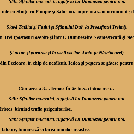
Stih: Sfinţilor mucenici, rugaţi-vă lui Dumnezeu pentru noi.
nite cu Sfinţii cu Pompie şi Satornin, împreună s-au încununat şi 
Slavă Tatălui şi Fiului şi Sfântului Duh (a Preasfintei Treimi).
în Trei Ipostasuri ose­bite şi într-O Dumnezeire Nea­mestecată şi N
Şi acum şi pururea şi în vecii vecilor. Amin (a Născătoarei).
 Fecioara, în chip de netâlcuit. Ieslea şi peştera se gătesc pentru
Cântarea a 3-a. Irmos: Întăritu-s-a inima mea…
Stih: Sfinţilor mucenici, rugaţi-vă lui Dumnezeu pentru noi.
Hristos, biruind trufia prigonitorilor.
Stih: Sfinţilor mucenici, rugaţi-vă lui Dumnezeu pentru noi.
vântătoare, luminează orbirea inimilor noastre.