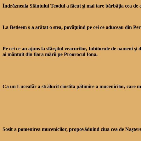
Îndrăzneala Sfântului Teodul a făcut şi mai tare bărbăţia cea de o 
La Betleem s-a arătat o stea, povăţuind pe cei ce aduceau din Pers
Pe cei ce au ajuns la sfâr­şitul veacurilor, Iubitorule de oameni şi
ai mântuit din fiara mării pe Proorocul Iona.
Ca un Luceafăr a strălucit cinstita pătimire a mucenicilor, care 
Sosit-a pomenirea muceni­cilor, propovăduind ziua cea de Naştere