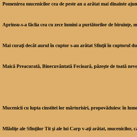
Pomenirea mucenicilor cea de peste an a arătat mai dinainte ajun
Aprinsu-s-a făclia cea cu zece lumini a purtătorilor de biru­inţe, m
Mai curaţi decât aurul în cuptor s-au arătat Sfinţii în cupto­rul du
Maică Preacurată, Binecu­vântată Fecioară, păzeşte de toată nevoia
Mucenicii cu lupta cinsti­tei lor mărturisiri, pro­povăduiesc în lu
Mlădiţe ale Sfinţilor Tit şi ale lui Carp v-aţi arătat, mucenicilor, 