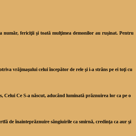
 la număr, ferici­ţii şi toată mulţimea demonilor au ruşinat. Pentru
riva vrăjmaşului celui începător de rele şi i-a strâns pe ei toţi cu
istos, Celui Ce S-a născut, aducând luminată prăznuirea lor ca pe o
rtfă de înainteprăznuire sângiuirile ca smirnă, credinţa ca aur şi