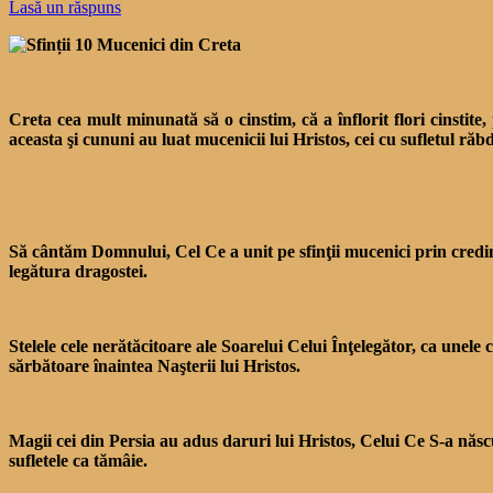
Lasă un răspuns
Creta cea mult minunată să o cinstim, că a înflorit flori cin­stite
aceasta şi cununi au luat mucenicii lui Hristos, cei cu sufletul răb
Să cântăm Domnului, Cel Ce a unit pe sfinţii mu­cenici prin credinţ
legătura dragostei.
Stelele cele nerătăcitoare ale Soarelui Celui Înţelegător, ca unele
sărbătoare înaintea Naşterii lui Hristos.
Magii cei din Persia au adus daruri lui Hristos, Celui Ce S-a născ
sufletele ca tămâie.