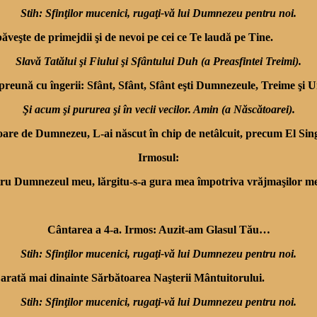
Stih: Sfinţilor mucenici, rugaţi-vă lui Dumnezeu pentru noi.
băveşte de primejdii şi de nevoi pe cei ce Te laudă pe Tine.
Slavă Tatălui şi Fiului şi Sfântului Duh (a Preasfintei Treimi).
preună cu îngerii: Sfânt, Sfânt, Sfânt eşti Dumnezeule, Treime şi 
Şi acum şi pururea şi în vecii vecilor. Amin (a Născătoarei).
re de Dumnezeu, L-ai născut în chip de netâlcuit, pre­cum El Sing
Irmosul:
ntru Dumnezeul meu, lărgitu-s-a gura mea împotriva vrăjmaşilor me
Cântarea a 4-a. Irmos: Auzit-am Glasul Tău…
Stih: Sfinţilor mucenici, rugaţi-vă lui Dumnezeu pentru noi.
 arată mai dina­inte Sărbătoarea Naşterii Mân­tuitorului.
Stih: Sfinţilor mucenici, rugaţi-vă lui Dumnezeu pentru noi.