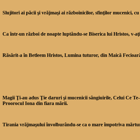
Slujitori ai păcii şi vrăjmaşi ai războinicilor, sfinţilor mu­cenici, 
Ca într-un război de noapte luptându-se Biserica lui Hristos, v-aţ
Răsărit-a în Betleem Hristos, Lumina tuturor, din Maică Fecioară, 
Magii Ţi-au adus Ţie da­ruri şi mucenicii sângiuirile, Celui Ce T
Proorocul Iona din fiara mării.
Tirania vrăjmaşului învolburându-se ca o mare împotriva mărturisiri