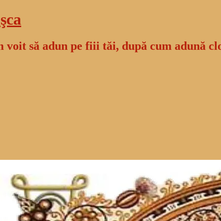
şca
 voit să adun pe fiii tăi, după cum adună cl