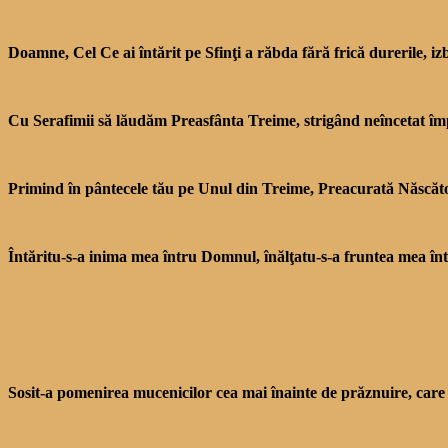
Doamne, Cel Ce ai întărit pe Sfinţi a răbda fără frică dure­rile, iz
Cu Serafimii să lăudăm Preasfânta Trei­me, strigând neîncetat îm­
Primind în pântecele tău pe Unul din Treime, Preacurată Născătoa
Întăritu-s-a inima mea în­tru Domnul, înălţatu-s-a fruntea mea î
Sosit-a pomenirea muceni­cilor cea mai înainte de prăznuire, care