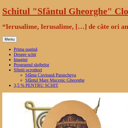
Sari
Schitul "Sfântul Gheorghe" Clo
la
conținut
“Ierusalime, Ierusalime, […] de câte ori am
Meniu
Prima pagină
Despre schit
Imagini
Programul slujbelor
Sfinţii ocrotitori
Sfânta Cuvioasă Parascheva
Sfântul Mare Mucenic Gheorghe
3,5 % PENTRU SCHIT