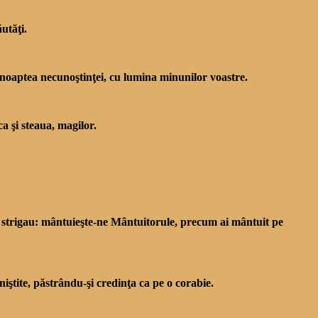
ăutăţi.
d noaptea necunoştinţei, cu lumina minunilor voastre.
a şi steaua, magilor.
d strigau: mântuieşte-ne Mân­tuitorule, precum ai mântuit pe
niştite, păstrându-şi credinţa ca pe o corabie.