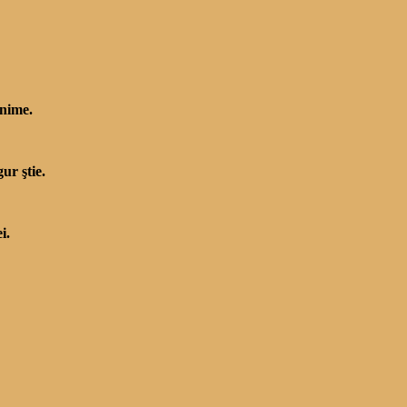
Unime.
ur ştie.
i.