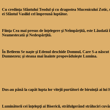
Cu credinţa Sfântului Teodul şi cu dragostea Mucenicului Zotic, u
ei Sfântul Vasilid cel împreună luptător.
Fiinţa Cea mai presus de în­ţelegere şi Neîmpărţită, este Lăudată 
Neamestecată şi Nedespărţită.
În Betleem Se naşte şi Edenul deschide Domnul, Care S-a născut din
Dumnezeu; şi steaua mai înainte propovăduieşte Lumina.
Dus-au până la capăt lup­ta lor vitejii purtători de biruinţă ai lui 
Luminătorii cei înţelepţi ai Bisericii, străfulgerând strălu­ciri cu