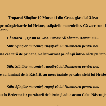
Troparul Sfinţilor 10 Mucenici din Creta, glasul al 3-lea:
, pe mărgăritarele lui Hristos, stâlpările mucenicilor. Că zece sunt
dător.
Cântarea 1, glasul al 3-lea. Irmos: Să cântăm Domnului…
Stih: Sfinţilor mucenici, rugaţi-vă lui Dumnezeu pentru noi.
a cea fără de prihană, i-a într-armat pe dân­şii într-o nădejde împot
Stih: Sfinţilor mucenici, rugaţi-vă lui Dumnezeu pentru noi.
 ce au luminat de la Ră­sărit, au mers înainte pe calea stelei lui Hr
Stih: Sfinţilor mucenici, rugaţi-vă lui Dumnezeu pentru noi.
ut în Betleem; iar purtă­torii de biruinţă aduc acum Celui Născut je