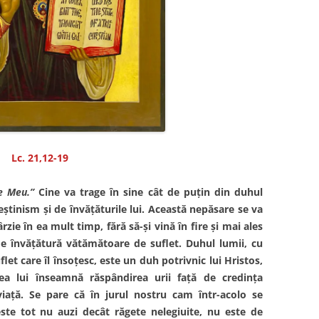
Lc. 21,12-19
le Meu.”
Cine va trage în sine cât de puţin din duhul
eştinism şi de învăţăturile lui. Această nepăsare se va
ie în ea mult timp, fără să-şi vină în fire şi mai ales
de învăţătură vătămătoare de suflet. Duhul lumii, cu
et care îl însoţesc, este un duh potrivnic lui Hristos,
rea lui înseamnă răspândirea urii faţă de credinţa
 viaţă. Se pare că în jurul nostru cam într-acolo se
ste tot nu auzi decât răgete nelegiuite, nu este de