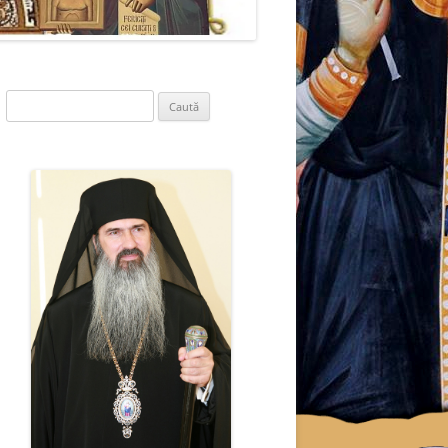
Caută
după: