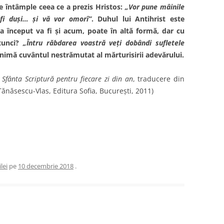
e întâmple ceea ce a prezis Hristos:
„Vor pune mâinile
 fi duşi… şi vă vor omorî”
. Duhul lui Antihrist este
la început va fi şi acum, poate în altă formă, dar cu
atunci?
„Întru răbdarea voastră veţi dobândi sufletele
inimă cuvântul nestrămutat al mărturisirii adevărului.
 Sfânta Scriptură pentru fiecare zi din an
, traducere din
Tănăsescu-Vlas, Editura Sofia, București, 2011)
lei
pe
10 decembrie 2018
.