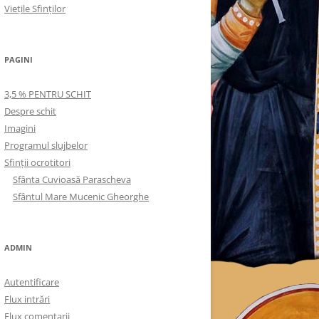
Viețile Sfinților
PAGINI
3,5 % PENTRU SCHIT
Despre schit
Imagini
Programul slujbelor
Sfinţii ocrotitori
Sfânta Cuvioasă Parascheva
Sfântul Mare Mucenic Gheorghe
ADMIN
Autentificare
Flux intrări
Flux comentarii