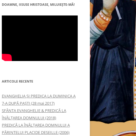
DOAMNE, IISUSE HRISTOASE, MILUIEŞTE-MĂ!
ARTICOLE RECENTE
EVANGHELIA ȘI PREDICA LA DUMINICA A
7-A DUPĂ PAȘTI (28 mai 2017)
SFÂNTA EVANGHELIE & PREDICĂ LA
ÎNĂLŢAREA DOMNULUI (2018)
PREDICĂ LA ÎNĂLŢAREA DOMNULUI A
PĂRINTELUI PLACIDE DESEILLE (2006)