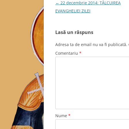
Navigare
←
22 decembrie 2014: TÂLCUIREA
în
EVANGHELIEI ZILEI
articole
Lasă un răspuns
Adresa ta de email nu va fi publicată.
Comentariu
*
Nume
*