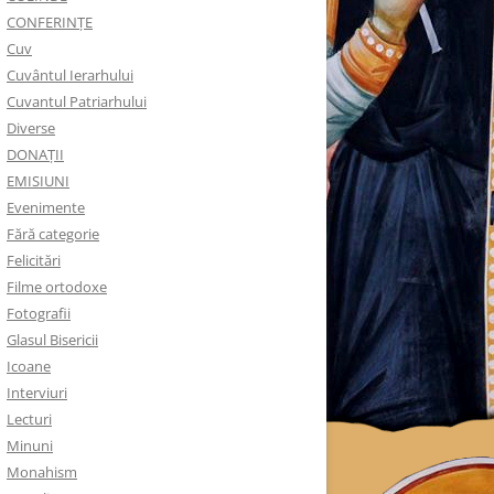
CONFERINȚE
Cuv
Cuvântul Ierarhului
Cuvantul Patriarhului
Diverse
DONAȚII
EMISIUNI
Evenimente
Fără categorie
Felicitări
Filme ortodoxe
Fotografii
Glasul Bisericii
Icoane
Interviuri
Lecturi
Minuni
Monahism