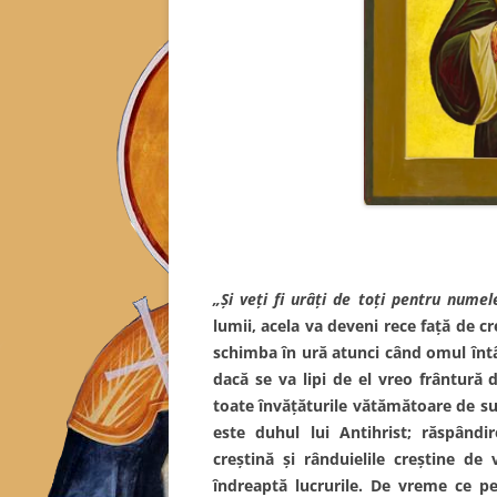
„Şi veţi fi urâţi de toţi pentru nume
lumii, acela va deveni rece faţă de cr
schimba în ură atunci când omul întârz
dacă se va lipi de el vreo frântură 
toate învăţăturile vătămătoare de sufl
este duhul lui Antihrist; răspândi
creştină şi rânduielile creştine de
îndreaptă lucrurile. De vreme ce pe