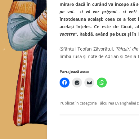
mirare dacă în curând va începe să s
pe voi… şi vă vor prigoni… şi veţi
întotdeauna acelaşi; ceea ce a fost 
acelaşi înţeles. Ce este de făcut, 
voastre”
. Rabdă, având pe buze şi în 
(Sfântul Teofan Zăvorâtul,
Tâlcuiri din
limba rusă și note de Adrian și Xenia 
Partajează asta:
Publicat în categoria
Tâlcuirea Evangheliei zi