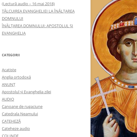
(Lectură audio – 16 mai 2018)
TÂLCUIREA EVANGHELIEI LA ÎNĂLŢAREA
DOMNULUI
ÎNĂLŢAREA DOMNULUI: APOSTOLUL ȘI
EVANGHELIA
CATEGORII
Acatiste
Anglia ortodoxă
ANUNŢ
Apostolul şi Evanghelia zilei
AUDIO
Canoane de rugaciune
Catedrala Neamului
CATEHEZĂ
Cateheze audio
COLINDE