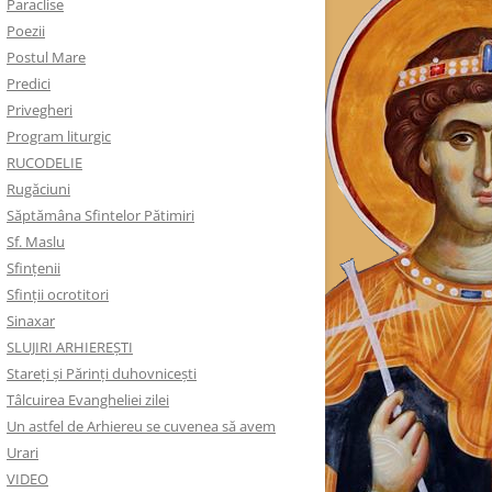
Paraclise
Poezii
Postul Mare
Predici
Privegheri
Program liturgic
RUCODELIE
Rugăciuni
Săptămâna Sfintelor Pătimiri
Sf. Maslu
Sfințenii
Sfinții ocrotitori
Sinaxar
SLUJIRI ARHIEREȘTI
Stareți și Părinți duhovnicești
Tâlcuirea Evangheliei zilei
Un astfel de Arhiereu se cuvenea să avem
Urari
VIDEO