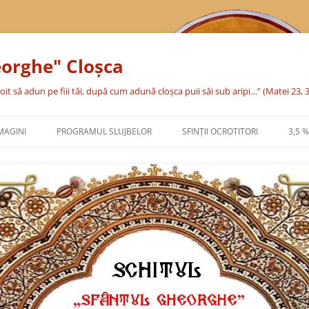
eorghe" Cloşca
oit să adun pe fiii tăi, după cum adună cloşca puii săi sub aripi…” (Matei 23, 
MAGINI
PROGRAMUL SLUJBELOR
SFINŢII OCROTITORI
3,5 
SFÂNTA CUVIOASĂ PARASCHEVA
SFÂNTUL MARE MUCENIC
GHEORGHE