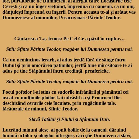
foc, purtătorule de Dumnezeu, ai alergat către Locaşurile cele
Cereşti şi ca un înger vieţuind, împreună cu oamenii, ca un om,
dănţuieşti împreună cu îngerii. Pentru aceasta te-ai şi arătat vas
Dumnezeiesc al minunilor, Preacuvioase Părinte Teodor.
Cântarea a 7-a. Irmos: Pe Cel Ce a păzit în cuptor…
Stih: Sfinte Părinte Teodor, roagă-te lui Dumnezeu pentru noi.
Ca un nemincinos ierarh, ai adus jertfă fără de sânge întru
Duhul şi prin omorârea patimilor, jertfă bine mirositoare te-ai
adus pe tine Stăpânului întru credinţă, preafericite.
Stih: Sfinte Părinte Teodor, roagă-te lui Dumnezeu pentru noi.
Focul poftelor l-ai stins cu sudorile înfrânării şi pământul cei
uscat cu mulţimile ploilor l-ai odrăslit ca şi Proorocul Ilie
deschizând cerurile cele încuiate, prin rugăciunile tale,
făcătorule de minuni, Sfinte Teodor.
Slavă Tatălui şi Fiului şi Sfântului Duh.
Lucrând minuni alese, ai gonit bolile de la oameni, dăruind
lumină orbilor şi ologilor întregire, căci ştie Dumnezeu a slăvi,