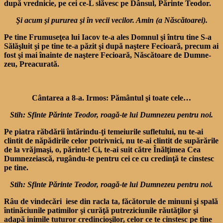
după vrednicie, pe cei ce-L slăvesc pe Dânsul, Părinte Teodor.
Şi acum şi pururea şi în vecii vecilor. Amin (a Născătoarei).
Pe tine Frumuseţea lui Iacov te-a ales Domnul şi întru tine S-a
Sălăşluit şi pe tine te-a păzit şi după naştere Fecioară, precum ai
fost şi mai înainte de naştere Fecioară, Născătoare de Dumne­
zeu, Preacurată.
Cântarea a 8-a. Irmos: Pământul şi toate cele…
Stih: Sfinte Părinte Teodor, roagă-te lui Dumnezeu pentru noi.
Pe piatra răbdării întărindu-ţi temeiurile sufletului, nu te-ai
clintit de năpădirile celor potrivnici, nu te-ai clintit de supărările
de la vrăjmaşi, o, părinte! Ci, te-ai suit către Înălţimea Cea
Dumnezeiască, rugându-te pentru cei ce cu credinţă te cinstesc
pe tine.
Stih: Sfinte Părinte Teodor, roagă-te lui Dumnezeu pentru noi.
Râu de vindecări iese din racla ta, făcătorule de minuni şi spală
întinăciunile patimilor şi curăţă putreziciunile răutăţilor şi
adapă inimile tuturor credincioşilor, celor ce te cinstesc pe tine