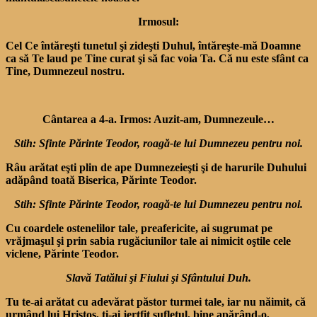
Irmosul:
Cel Ce întăreşti tunetul şi zideşti Duhul, întăreşte-mă Doamne
ca să Te laud pe Tine curat şi să fac voia Ta. Că nu este sfânt ca
Tine, Dumnezeul nostru.
Cântarea a 4-a. Irmos: Auzit-am, Dumnezeule…
Stih: Sfinte Părinte Teodor, roagă-te lui Dumnezeu pentru noi.
Râu arătat eşti plin de ape Dumnezeieşti şi de harurile Duhului
adăpând toată Biserica, Părinte Teodor.
Stih: Sfinte Părinte Teodor, roagă-te lui Dumnezeu pentru noi.
Cu coardele ostenelilor tale, preafericite, ai sugrumat pe
vrăjmaşul şi prin sabia rugăciunilor tale ai nimicit oştile cele
viclene, Părinte Teodor.
Slavă Tatălui şi Fiului şi Sfântului Duh.
Tu te-ai arătat cu adevărat păstor turmei tale, iar nu năimit, că
urmând lui Hristos, ţi-ai jertfit sufletul, bine apărând-o,