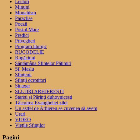
Lecturi
Minuni
Monahism
Paraclise
Poezii
Postul Mare
Predici
Privegheri
Program liturgic
RUCODELIE
Rugăciuni
Săptămâna Sfintelor Pătimiri
Sf. Maslu
Sfințenii
Sfinții ocrotitori
Sinaxar
SLUJIRI ARHIEREȘTI
Stareți și Părinți duhovnicești
Tâlcuirea Evangheliei zilei
Un astfel de Arhiereu se cuvenea să avem
Urari
VIDEO
Viețile Sfinților
Pagini