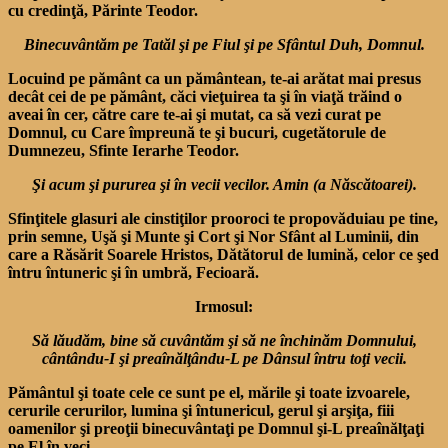
cu credinţă, Părinte Teodor.
Binecuvântăm pe Tatăl şi pe Fiul şi pe
Sfânt
ul Duh
, Domnul.
Locuind pe pământ ca un pământean, te-ai arătat mai presus
decât cei de pe pământ, căci vieţuirea ta şi în viaţă trăind o
aveai în cer, către care te-ai şi mutat, ca să vezi curat pe
Domnul, cu Care împreună te şi bucuri, cugetătorule de
Dumne­zeu, Sfinte Ierarhe Teodor.
Şi acum şi pururea şi în vecii vecilor. Amin (a Născătoarei).
Sfinţitele glasuri ale cinstiţilor prooroci te propovăduiau pe tine,
prin semne, Uşă şi Munte şi Cort şi Nor Sfânt al Luminii, din
care a Răsărit Soarele Hristos, Dătătorul de lumină, celor ce şed
întru întuneric şi în umbră, Fecioară.
Irmosul:
Să lăudăm, bine să cuvântăm şi să ne închinăm Domnului,
cântându-I şi preaînălţându-L pe Dânsul întru toţi vecii.
Pământul şi toate cele ce sunt pe el, mările şi toate izvoarele,
cerurile cerurilor, lumina şi întunericul, gerul şi arşiţa, fiii
oamenilor şi preoţii binecuvântaţi pe Domnul şi-L preaînălţaţi
pe El în veci.