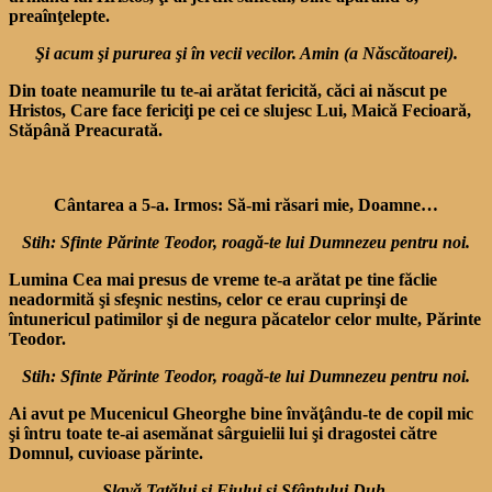
preaînţelepte.
Şi acum şi pururea şi în vecii vecilor. Amin (a Născătoarei).
Din toate neamurile tu te-ai arătat fericită, căci ai născut pe
Hristos, Care face fericiţi pe cei ce slujesc Lui, Maică Fecioară,
Stăpână Preacurată.
Cântarea a 5-a. Irmos: Să-mi răsari mie, Doamne…
Stih: Sfinte Părinte Teodor, roagă-te lui Dumnezeu pentru noi.
Lumina Cea mai presus de vreme te-a arătat pe tine făclie
neadormită şi sfeşnic nestins, celor ce erau cuprinşi de
întunericul patimilor şi de negura păcatelor celor multe, Părinte
Teodor.
Stih: Sfinte Părinte Teodor, roagă-te lui Dumnezeu pentru noi.
Ai avut pe Mucenicul Gheorghe bine învăţându-te de copil mic
şi întru toate te-ai asemănat sârguielii lui şi dragostei către
Domnul, cuvioase părinte.
Slavă Tatălui şi Fiului şi Sfântului Duh.