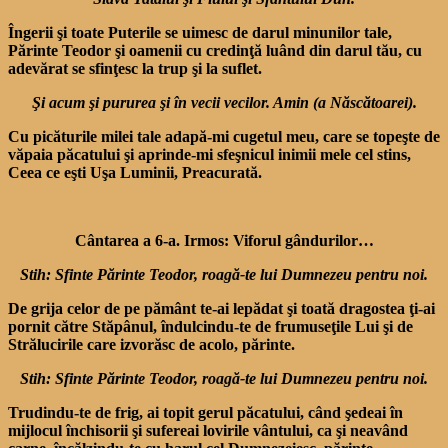
Îngerii şi toate Puterile se uimesc de darul minunilor tale,
Părinte Teodor şi oamenii cu credinţă luând din darul tău, cu
adevărat se sfinţesc la trup şi la suflet.
Şi acum şi pururea şi în vecii vecilor. Amin (a Născătoarei).
Cu picăturile milei tale adapă-mi cugetul meu, care se topeşte de
văpaia păcatului şi aprinde-mi sfeşnicul inimii mele cel stins,
Ceea ce eşti Uşa Luminii, Prea­curată.
Cântarea a 6-a. Irmos: Viforul gândurilor…
Stih: Sfinte Părinte Teodor, roagă-te lui Dumnezeu pentru noi.
De grija celor de pe pământ te-ai lepădat şi toată dragostea ţi-ai
pornit către Stăpânul, îndulcindu-te de frumuseţile Lui şi de
Strălucirile care izvorăsc de acolo, părinte.
Stih: Sfinte Părinte Teodor, roagă-te lui Dumnezeu pentru noi.
Trudindu-te de frig, ai topit gerul păcatului, când şedeai în
mijlocul închisorii şi sufereai lovirile vântului, ca şi neavând