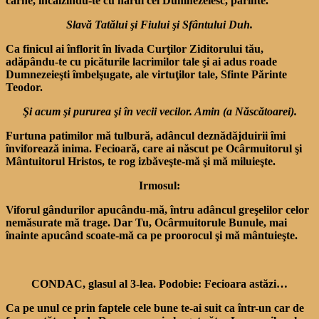
carne, încălzindu-te cu harul cel Dumnezeiesc, părinte.
Slavă Tatălui şi Fiului şi Sfântului Duh.
Ca finicul ai înflorit în livada Curţilor Ziditorului tău,
adăpându-te cu picăturile lacrimilor tale şi ai adus roade
Dumnezeieşti îmbelşugate, ale virtuţilor tale, Sfinte Părinte
Teodor.
Şi acum şi pururea şi în vecii vecilor. Amin (a Născătoarei).
Furtuna patimilor mă tulbură, adâncul deznădăjduirii îmi
înviforează inima. Fecioară, care ai născut pe Ocârmuitorul şi
Mântuitorul Hristos, te rog izbăveşte-mă şi mă miluieşte.
Irmosul:
Viforul gândurilor apucându-mă, întru adâncul greşelilor celor
nemăsurate mă trage. Dar Tu, Ocârmuitorule Bunule, mai
înainte apucând scoate-mă ca pe proorocul şi mă mântuieşte.
CONDAC, glasul al 3-lea. Podobie: Fecioara astăzi…
Ca pe unul ce prin faptele cele bune te-ai suit ca într-un car de