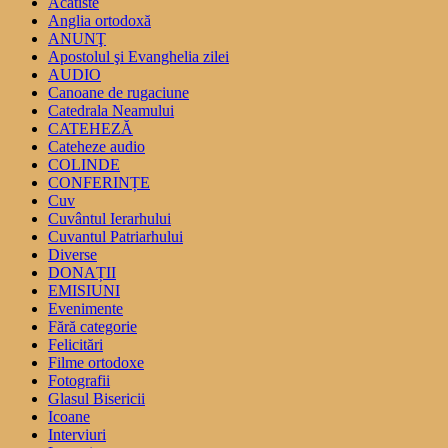
Acatiste
Anglia ortodoxă
ANUNŢ
Apostolul şi Evanghelia zilei
AUDIO
Canoane de rugaciune
Catedrala Neamului
CATEHEZĂ
Cateheze audio
COLINDE
CONFERINȚE
Cuv
Cuvântul Ierarhului
Cuvantul Patriarhului
Diverse
DONAȚII
EMISIUNI
Evenimente
Fără categorie
Felicitări
Filme ortodoxe
Fotografii
Glasul Bisericii
Icoane
Interviuri