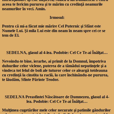
aceea te fericim pururea şi te mărim cu credinţă neamurile
neamurilor în veci. Amin.
Irmosul:
Pentru că mi-a făcut mie mărire Cel Puternic şi Sfânt este
Numele Lui. Şi mila Lui este din neam în neam spre cei ce se
tem de El.
SEDELNA, glasul al 4-lea. Podobie: Cel Ce Te-ai Înălţat…
Nevoindu-te bine, ierarhe, ai primit de la Domnul, împotriva
duhurilor celor viclene, puterea de a tămădui neputinţele şi a
vindeca tot felul de boli ale tuturor celor ce aleargă tot­deauna
cu credinţă la cinstita ta raclă, la care închinându-ne pururea,
te lăudăm, Sfinte Părinte Teodor.
SEDELNA Preasfintei Născătoare de Dumnezeu, glasul al 4-
lea. Podobie: Cel Ce Te-ai Înălţat…
Mulţimea cugetărilor mele celor necurate şi patimile gândurilor