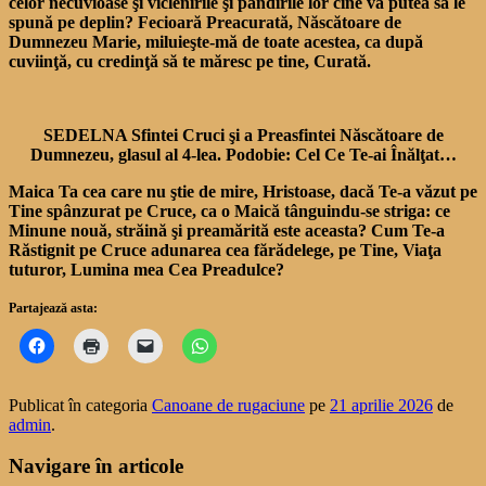
celor necuvioase şi viclenirile şi pândirile lor cine va putea să le
spună pe deplin? Fecioară Prea­curată, Născătoare de
Dumnezeu Marie, miluieşte-mă de toate acestea, ca după
cuviinţă, cu credinţă să te măresc pe tine, Curată.
SEDELNA Sfintei Cruci şi a Preasfintei Născătoare de
Dumnezeu, glasul al 4-lea. Podobie: Cel Ce Te-ai Înălţat…
Maica Ta cea care nu ştie de mire, Hristoase, dacă Te-a văzut pe
Tine spânzurat pe Cruce, ca o Maică tânguindu-se striga: ce
Minune nouă, străină şi prea­mărită este aceasta? Cum Te-a
Răstignit pe Cruce adunarea cea fărădelege, pe Tine, Viaţa
tuturor, Lumina mea Cea Preadulce?
Partajează asta:
Publicat în categoria
Canoane de rugaciune
pe
21 aprilie 2026
de
admin
.
Navigare în articole