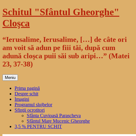
Sari
Schitul "Sfântul Gheorghe"
la
conținut
Cloşca
“Ierusalime, Ierusalime, […] de câte ori
am voit să adun pe fiii tăi, după cum
adună cloşca puii săi sub aripi…” (Matei
23, 37-38)
Meniu
Prima pagină
Despre schit
Imagini
Programul slujbelor
Sfinţii ocrotitori
Sfânta Cuvioasă Parascheva
Sfântul Mare Mucenic Gheorghe
3,5 % PENTRU SCHIT