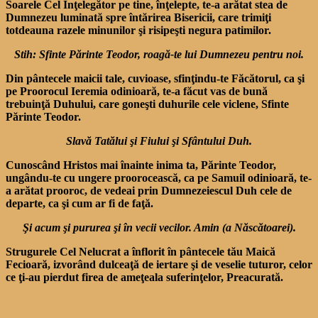
Soarele Cel Înţelegător pe tine, înţelepte, te-a arătat stea de
Dumnezeu luminată spre întărirea Bisericii, care trimiţi
totdeauna razele minunilor şi risipeşti negura patimilor.
Stih: Sfinte Părinte Teodor, roagă-te lui Dumnezeu pentru noi.
Din pântecele maicii tale, cuvioase, sfinţindu-te Făcătorul, ca şi
pe Proorocul Ieremia odinioară, te-a făcut vas de bună
trebuinţă Duhului, care goneşti duhurile cele viclene, Sfinte
Părinte Teodor.
Slavă Tatălui şi Fiului şi Sfântului Duh.
Cunoscând Hristos mai înainte inima ta, Părinte Teodor,
ungându-te cu ungere prooro­cească, ca pe Samuil odinioară, te-
a arătat prooroc, de vedeai prin Dumnezeiescul Duh cele de
departe, ca şi cum ar fi de faţă.
Şi acum şi pururea şi în vecii vecilor. Amin (a Născătoarei).
Strugurele Cel Nelucrat a înflorit în pântecele tău Maică
Fecioară, izvorând dulceaţă de iertare şi de veselie tuturor, celor
ce ţi-au pierdut firea de ameţeala suferinţelor, Preacurată.