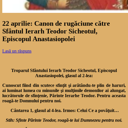
22 aprilie: Canon de rugăciune către
Sfântul Ierarh Teodor Sicheotul,
Episcopul Anastasiopolei
Lasă un răspuns
Troparul Sfântului Ierarh Teodor Sicheotul, Episcopul
Anastasiopolei, glasul al 2-lea:
Cunoscut fiind din scutece sfinţit şi arătându-te plin de haruri,
ai luminat lumea cu minunile şi mulţimile demonilor ai alungat,
lucrătorule de sfinţenie, Părinte Ierarhe Teodor. Pentru aceasta
roagă-te Domnului pentru noi.
Cântarea 1, glasul al 4-lea. Irmos: Celui Ce a povăţuit…
Stih: Sfinte Părinte Teodor, roagă-te lui Dumnezeu pentru noi.