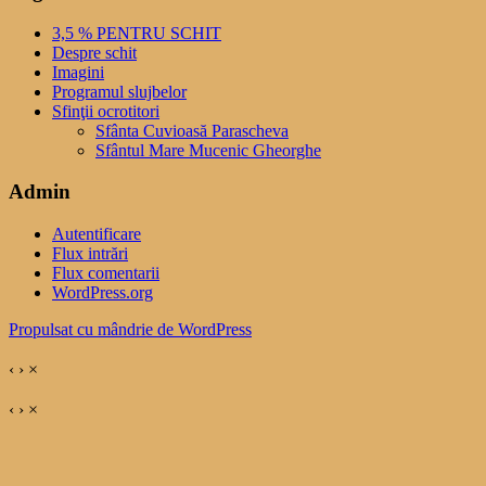
3,5 % PENTRU SCHIT
Despre schit
Imagini
Programul slujbelor
Sfinţii ocrotitori
Sfânta Cuvioasă Parascheva
Sfântul Mare Mucenic Gheorghe
Admin
Autentificare
Flux intrări
Flux comentarii
WordPress.org
Propulsat cu mândrie de WordPress
‹
›
×
‹
›
×