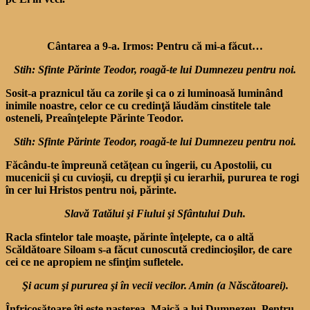
Cântarea a 9-a. Irmos: Pentru că mi-a făcut…
Stih: Sfinte Părinte Teodor, roagă-te lui Dumnezeu pentru noi.
Sosit-a praznicul tău ca zorile şi ca o zi luminoasă luminând
inimile noastre, celor ce cu credinţă lăudăm cinstitele tale
osteneli, Preaînţelepte Părinte Teodor.
Stih: Sfinte Părinte Teodor, roagă-te lui Dumnezeu pentru noi.
Făcându-te împreună cetăţean cu îngerii, cu Apostolii, cu
mucenicii şi cu cuvioşii, cu drepţii şi cu ierarhii, pururea te rogi
în cer lui Hristos pentru noi, părinte.
Slavă Tatălui şi Fiului şi Sfântului Duh.
Racla sfintelor tale moaşte, părinte înţelepte, ca o altă
Scăldătoare Siloam s-a făcut cunoscută credincioşilor, de care
cei ce ne apropiem ne sfinţim sufletele.
Şi acum şi pururea şi în vecii vecilor. Amin (a Născătoarei).
Înfricoşătoare îţi este naşterea, Maică a lui Dumnezeu. Pentru