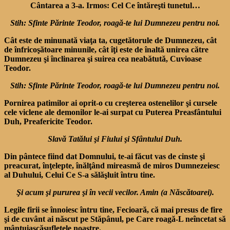
Cântarea a 3-a. Irmos: Cel Ce întăreşti tunetul…
Stih: Sfinte Părinte Teodor, roagă-te lui Dumnezeu pentru noi.
Cât este de minunată viaţa ta, cugetătorule de Dumnezeu, cât
de înfricoşătoare minunile, cât îţi este de înaltă unirea către
Dumnezeu şi înclinarea şi suirea cea neabătută, Cuvioase
Teodor.
Stih: Sfinte Părinte Teodor, roagă-te lui Dumnezeu pentru noi.
Pornirea patimilor ai oprit-o cu creşterea ostenelilor şi cursele
cele viclene ale demonilor le-ai surpat cu Puterea Preasfântului
Duh, Preafericite Teodor.
Slavă Tatălui şi Fiului şi Sfântului Duh.
Din pântece fiind dat Domnului, te-ai făcut vas de cinste şi
preacurat, înţelepte, înălţând mireasmă de miros Dumnezeiesc
al Duhului, Celui Ce S-a sălăşluit întru tine.
Şi acum şi pururea şi în vecii vecilor. Amin (a Născătoarei).
Legile firii se înnoiesc întru tine, Fecioară, că mai presus de fire
şi de cuvânt ai născut pe Stăpânul, pe Care roagă-L neîncetat să
mântuiascăsufletele noastre.