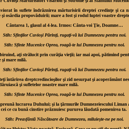
r Cuvioşi Mărturisitori Visarion şi Sofronie şi al Sfântului Muceni
nviorat în suflete îndrăznirea mărturisirii dreptei credinţe şi ca 
 şi osârdia propovăduirii; mare a fost şi rodul luptei voastre drep­te
Cântarea 1, glasul al 4-lea. Irmos: Cânta-voi Ţie, Doamne…
Stih: Sfinţilor Cuvioşi Părinţi, rugaţi-vă lui Dumnezeu pentru noi.
Stih: Sfinte Mucenice Oprea, roagă-te lui Dumnezeu pentru noi.
 biruind, aţi strălucit prin curăţia vieţii; iar mai apoi, pătimind pen
e şi mare milă.
Stih: Sfinţilor Cuvioşi Părinţi, rugaţi-vă lui Dumnezeu pentru noi.
unteţi întărirea dreptcredincioşilor şi zid nesurpat şi acoperământ ne
dăruiască şi sufletelor noastre mare milă.
Stih: Sfinte Mucenice Oprea, roagă-te lui Dumnezeu pentru noi.
împreună lucrarea Duhului; şi la ţărmurile Dumnezeiescu­lui Liman ai
pe cei ce cu bună cinstire prăznuiesc pururea lăudată pomenirea ta.
Stih: Preasfântă Născătoare de Dumnezeu, miluieşte-ne pe noi.
it pe Hristos Viaţa noastră, Fecioară, Ceea ce nu ştii de nuntă, Nă