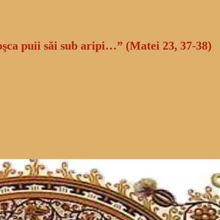
oşca puii săi sub aripi…” (Matei 23, 37-38)