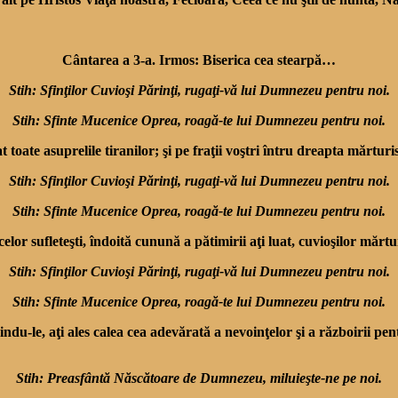
Cântarea a 3-a. Irmos: Biserica cea stearpă…
Stih: Sfinţilor Cuvioşi Părinţi, rugaţi-vă lui Dumnezeu pentru noi.
Stih: Sfinte Mucenice Oprea, roagă-te lui Dumnezeu pentru noi.
 toate asuprelile tiranilor; şi pe fraţii voştri întru dreapta mărtur
Stih: Sfinţilor Cuvioşi Părinţi, rugaţi-vă lui Dumnezeu pentru noi.
Stih: Sfinte Mucenice Oprea, roagă-te lui Dumnezeu pentru noi.
lor sufleteşti, îndoită cunună a pătimirii aţi luat, cuvioşilor mărtur
Stih: Sfinţilor Cuvioşi Părinţi, rugaţi-vă lui Dumnezeu pentru noi.
Stih: Sfinte Mucenice Oprea, roagă-te lui Dumnezeu pentru noi.
indu-le, aţi ales calea cea adevărată a nevoinţelor şi a războirii pe
Stih: Preasfântă Născătoare de Dumnezeu, miluieşte-ne pe noi.