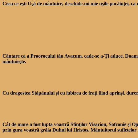
Ceea ce eşti Uşă de mântuire, deschide-mi mie uşile pocăinţei, ca
Cântare ca a Proorocului tău Avacum, cade-se a-Ţi aduce, Doamne. 
mântuieşte.
Cu dragostea Stăpânului şi cu iubirea de fraţi fiind aprinşi, durerile
Cât de mare a fost lupta voastră Sfinţilor Visarion, Sofronie şi Op
prin gura voastră grăia Duhul lui Hristos, Mân­tuitorul sufletelor