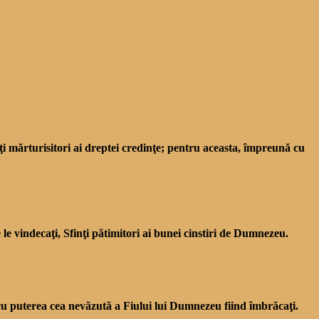
iţi măr­turisitori ai dreptei credinţe; pentru aceasta, împreună cu
le vindecaţi, Sfinţi pătimitori ai bunei cin­stiri de Dumnezeu.
t, cu puterea cea nevăzută a Fiului lui Dum­nezeu fiind îmbrăcaţi.