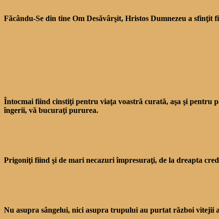
Făcându-Se din tine Om Desă­vârşit, Hristos Dumnezeu a sfin­ţit fi
Întocmai fiind cinstiţi pen­tru viaţa voastră curată, aşa şi pentru 
îngerii, vă bucuraţi pururea.
Prigoniţi fiind şi de mari necazuri împresuraţi, de la dreapta credi
Nu asupra sângelui, nici asu­pra trupului au purtat război vitejii a