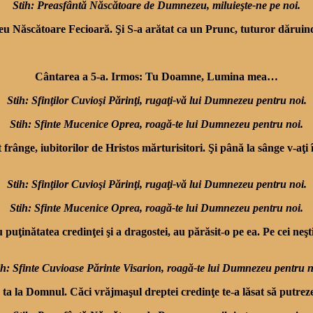
Stih: Preasfântă Născătoare de Dumnezeu, miluieşte-ne pe noi.
ăscătoare Fecioară. Şi S-a arătat ca un Prunc, tu­turor dăruind î
Cântarea a 5-a. Irmos: Tu Doamne, Lumina mea…
Stih: Sfinţilor Cuvioşi Părinţi, rugaţi-vă lui Dumnezeu pentru noi.
Stih: Sfinte Mucenice Oprea, roagă-te lui Dumnezeu pentru noi.
ânge, iubito­rilor de Hristos mărturisitori. Şi până la sânge v-aţi împ
Stih: Sfinţilor Cuvioşi Părinţi, rugaţi-vă lui Dumnezeu pentru noi.
Stih: Sfinte Mucenice Oprea, roagă-te lui Dumnezeu pentru noi.
 puţinătatea credinţei şi a dragostei, au părăsit-o pe ea. Pe cei neşt
ih: Sfinte Cuvioase Părinte Visarion, roagă-te lui Dumnezeu pentru n
a la Domnul. Căci vrăjmaşul dreptei credinţe te-a lăsat să putrezeşti