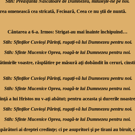
Stih: Preasfântă Născătoare de Dumnezeu, miluieşte-ne pe noi.
rea omenească cea stricată, Fecioară, Ceea ce nu ştii de nuntă.
Cântarea a 6-a. Irmos: Strigat-au mai înainte închipuind…
Stih: Sfinţilor Cuvioşi Părinţi, rugaţi-vă lui Dumnezeu pentru noi.
Stih: Sfinte Mucenice Oprea, roagă-te lui Dumnezeu pentru noi.
pătimirile voastre, răsplătire pe măsură aţi do­bândit în ceruri, cinst
Stih: Sfinţilor Cuvioşi Părinţi, rugaţi-vă lui Dumnezeu pentru noi.
Stih: Sfinte Mucenice Oprea, roagă-te lui Dumnezeu pentru noi.
nţă a lui Hristos nu v-aţi abătut; pentru aceasta şi durerile noastre 
Stih: Sfinţilor Cuvioşi Părinţi, rugaţi-vă lui Dumnezeu pentru noi.
Stih: Sfinte Mucenice Oprea, roagă-te lui Dumnezeu pentru noi.
părători ai dreptei cre­dinţe; ci pe asupritori şi pe ti­rani au birui