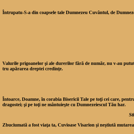
Întrupatu-S-a din coapsele tale Dumnezeu Cuvântul, de Dumnezeu N
Valurile prigoanelor şi ale durerilor fără de număr, nu v-au putut fr
tru apărarea dreptei credinţe.
Întoarce, Doamne, în corabia Bisericii Tale pe toţi cei care, pentru
dragostei; şi pe toţi ne mântuieşte cu Dumnezeiescul Tău har.
St
Zbuciumată a fost viaţa ta, Cuvioase Visarion şi neştiută mutarea t