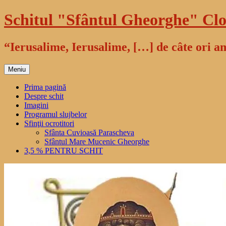
Sari
Schitul "Sfântul Gheorghe" Clo
la
conținut
“Ierusalime, Ierusalime, […] de câte ori am
Meniu
Prima pagină
Despre schit
Imagini
Programul slujbelor
Sfinţii ocrotitori
Sfânta Cuvioasă Parascheva
Sfântul Mare Mucenic Gheorghe
3,5 % PENTRU SCHIT