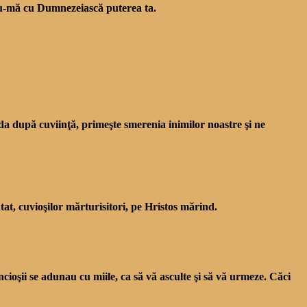
ndu-mă cu Dumnezeiască puterea ta.
a după cuviinţă, primeşte smerenia ini­milor noastre şi ne
ntat, cuvioşilor măr­turisitori, pe Hristos mărind.
cioşii se adunau cu miile, ca să vă asculte şi să vă urmeze. Căci