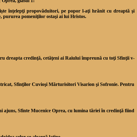
c Oprea, glasul 1:
nişte înţelepţi propovăduitori, pe popor l-aţi hrănit cu dreaptă şi
, pururea pomeniţilor ostaşi ai lui Hristos.
tru dreapta credinţă, cetăţeni ai Raiului împreună cu toţi Sfinţii v-
stricat, Sfinţilor Cuvioşi Mărturisitori Visarion şi Sofronie. Pentru
 ajuns, Sfinte Mucenice Oprea, cu lumina tăriei în cre­dinţă fiind
dejdea celor ce aleargă latine.