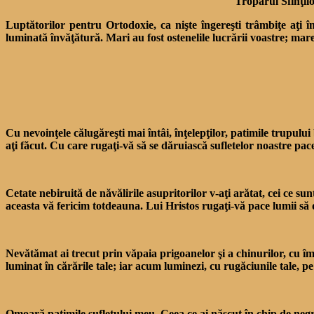
Troparul Sfinţilo
Luptătorilor pentru Orto­doxie, ca nişte îngereşti trâm­biţe aţi î
luminată învăţătură. Mari au fost oste­nelile lucrării voastre; mare
Cu nevoinţele călugăreşti mai întâi, înţelepţilor, patimile trupului
aţi făcut. Cu care rugaţi-vă să se dăruiască sufletelor noastre pac
Cetate nebiruită de năvăliri­le asupritorilor v-aţi arătat, cei ce s
aceasta vă fericim totdeauna. Lui Hristos ru­gaţi-vă pace lumii să 
Nevătămat ai trecut prin vă­paia prigoanelor şi a chinurilor, cu 
luminat în cărările tale; iar acum luminezi, cu ru­găciunile tale, 
Omoară patimile sufletului meu, Ceea ce ai născut în chip de negră