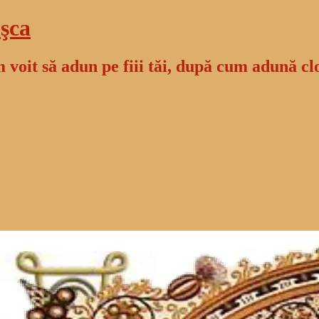
şca
 voit să adun pe fiii tăi, după cum adună cl