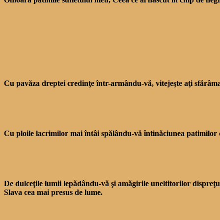
Cu pavăza dreptei credin­ţe într-armându-vă, vite­jeşte aţi sfărâmat
Cu ploile lacrimilor mai întâi spălându-vă întinăciunea pati­milor ce
De dulceţile lumii lepădându-vă şi amăgirile uneltitorilor dispreţu
Slava cea mai presus de lume.