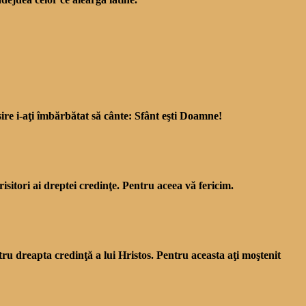
isire i-aţi îmbărbătat să cânte: Sfânt eşti Doamne!
isitori ai drep­tei credinţe. Pentru aceea vă fericim.
ntru dreapta credinţă a lui Hristos. Pentru aceasta aţi moştenit