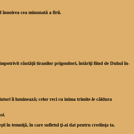
nnoirea cea mi­nunată a firii.
otri­vit răutăţii tiranilor prigoni­tori, întăriţi fiind de Duhul în­
iutori îi luminează; celor reci cu inima trimite-le căldura
oi.
 în temniţă, în care sufletul ţi-ai dat pentru credinţa ta.