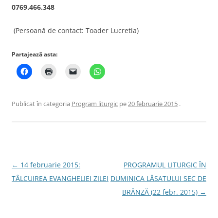
0769.466.348
(Persoană de contact: Toader Lucretia)
Partajează asta:
Publicat în categoria
Program liturgic
pe
20 februarie 2015
.
Navigare
←
14 februarie 2015:
PROGRAMUL LITURGIC ÎN
în
TÂLCUIREA EVANGHELIEI ZILEI
DUMINICA LĂSATULUI SEC DE
articole
BRÂNZĂ (22 febr. 2015)
→