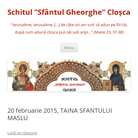
Sari
la
Schitul "Sfântul Gheorghe" Cloşca
conținut
“Ierusalime, Ierusalime, […] de câte ori am voit să adun pe fiii tăi,
după cum adună cloşca puii săi sub aripi…” (Matei 23, 37-38)
Meniu
20 februarie 2015, TAINA SFANTULUI
MASLU
Lasă un răspuns