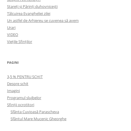
Stareți și Părinți duhovnicești
Tâlcuirea Evangheliei zilei
Un astfel de Arhiereu se cuvenea să avem
Urari
VIDEO
Viețile Sfinților
PAGINI
3,5 % PENTRU SCHIT
Despre schit
Imagini
Programul slujbelor
Sfinţii ocrotitori
Sfânta Cuvioasă Parascheva
Sfântul Mare Mucenic Gheorghe