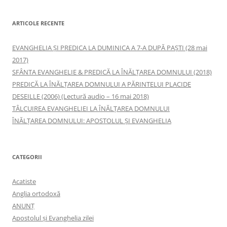
ARTICOLE RECENTE
EVANGHELIA ȘI PREDICA LA DUMINICA A 7-A DUPĂ PAȘTI (28 mai
2017)
SFÂNTA EVANGHELIE & PREDICĂ LA ÎNĂLŢAREA DOMNULUI (2018)
PREDICĂ LA ÎNĂLŢAREA DOMNULUI A PĂRINTELUI PLACIDE
DESEILLE (2006) (Lectură audio – 16 mai 2018)
TÂLCUIREA EVANGHELIEI LA ÎNĂLŢAREA DOMNULUI
ÎNĂLŢAREA DOMNULUI: APOSTOLUL ȘI EVANGHELIA
CATEGORII
Acatiste
Anglia ortodoxă
ANUNŢ
Apostolul şi Evanghelia zilei