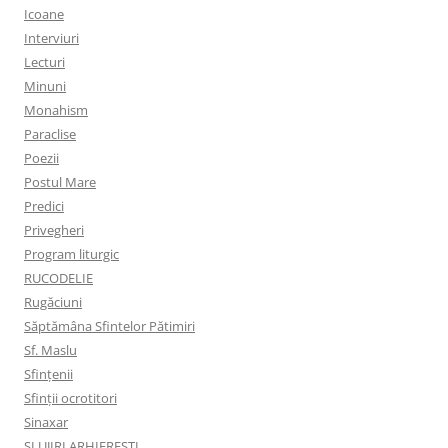
Icoane
Interviuri
Lecturi
Minuni
Monahism
Paraclise
Poezii
Postul Mare
Predici
Privegheri
Program liturgic
RUCODELIE
Rugăciuni
Săptămâna Sfintelor Pătimiri
Sf. Maslu
Sfințenii
Sfinții ocrotitori
Sinaxar
SLUJIRI ARHIEREȘTI