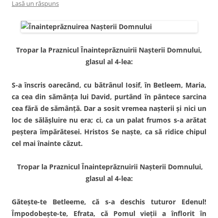
Lasă un răspuns
Tropar la Praznicul Înainteprăznuirii Naşterii Domnului,
glasul al 4-lea:
S-a înscris oarecând, cu bă­trânul Iosif, în Betleem, Maria,
ca cea din sămânţa lui David, purtând în pântece sarcina
cea fără de sămânţă. Dar a sosit vremea naşterii şi nici un
loc de sălăşluire nu era; ci, ca un palat frumos s-a arătat
peştera împă­rătesei. Hristos Se naşte, ca să ridice chipul
cel mai înainte căzut.
Tropar la Praznicul Înainteprăznuirii Naşterii Domnului,
glasul al 4-lea:
Găteşte-te Betleeme, că s-a deschis tuturor Edenul!
Împodobeşte-te, Efrata, că Pomul vieţii a înflorit în