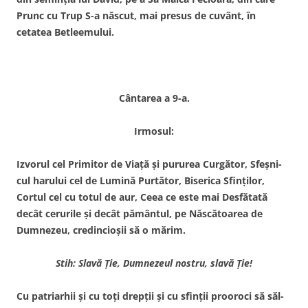
Prunc cu Trup S-a născut, mai presus de cuvânt, în
cetatea Betleemului.
Cântarea a 9-a.
Irmosul:
Izvorul cel Primitor de Viaţă şi pururea Curgător, Sfeşni­
cul harului cel de Lumină Purtător, Biserica Sfinţilor,
Cortul cel cu totul de aur, Ceea ce este mai Desfătată
decât cerurile şi decât pământul, pe Născătoarea de
Dumnezeu, credincioşii să o mărim.
Stih: Slavă Ţie, Dumnezeul nostru, slavă Ţie!
Cu patriarhii şi cu toţi drep­ţii şi cu sfinţii prooroci să săl­