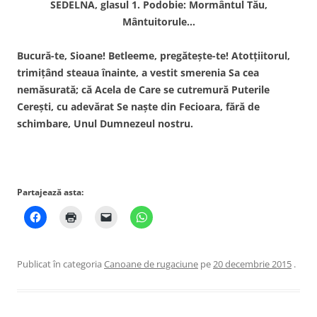
SEDELNA, glasul 1. Podobie: Mormântul Tău,
Mântuitorule…
Bucură-te, Sioane! Betleeme, pregăteşte-te! Atotţiitorul,
tri­miţând steaua înainte, a vestit smerenia Sa cea
nemăsurată; că Acela de Care se cutremură Puterile
Cereşti, cu adevărat Se naşte din Fecioara, fără de
schimbare, Unul Dumnezeul nostru.
Partajează asta:
Publicat în categoria
Canoane de rugaciune
pe
20 decembrie 2015
.