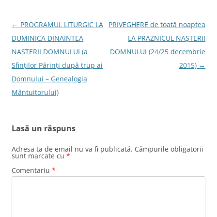
Navigare
←
PROGRAMUL LITURGIC LA
PRIVEGHERE de toată noaptea
în
DUMINICA DINAINTEA
LA PRAZNICUL NAȘTERII
articole
NAȘTERII DOMNULUI (a
DOMNULUI (24/25 decembrie
Sfinților Părinți după trup ai
2015)
→
Domnului – Genealogia
Mântuitorului)
Lasă un răspuns
Adresa ta de email nu va fi publicată.
Câmpurile obligatorii
sunt marcate cu
*
Comentariu
*