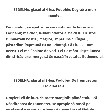
SEDELNA, glasul al 4-lea. Podobie: Degrab a mers
înainte…
Fecioarelor, începeţi întâi voi cântarea de bucurie a
Fecioarei; maicilor, lăudaţi călătoria Maicii lui Hristos,
Dumnezeul nostru; magilor, împreună cu Îngerii,
păstorilor, împreună cu noi, cântaţi. Că Fiul lui Dum­
nezeu, Cel mai înainte de veci, Cel Ce mântuieşte lumea
din stricăciune, merge să Se nască în cetatea Betleemului.
SEDELNA, glasul al 3-lea. Podobie: De frumuseţea
Fecioriei tale…
Umpleţi-vă de bucurie toate marginile pământului, că
Născătoarea de Dumnezeu se apropie să nască pe
Împăratul a toate. O, Mi­nune de Negrăit! Cel fără de