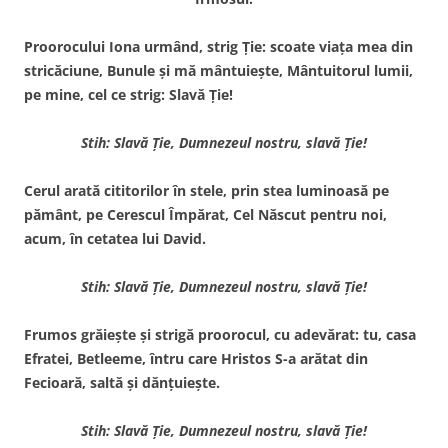
Proorocului Iona urmând, strig Ţie: scoate viaţa mea din
stricăciune, Bunule şi mă mântuieşte, Mântuitorul lumii,
pe mine, cel ce strig: Slavă Ţie!
Stih: Slavă Ţie, Dumnezeul nostru, slavă Ţie!
Cerul arată cititorilor în stele, prin stea luminoasă pe
pământ, pe Cerescul Împărat, Cel Născut pentru noi,
acum, în cetatea lui David.
Stih: Slavă Ţie, Dumnezeul nostru, slavă Ţie!
Frumos grăieşte şi strigă proorocul, cu adevărat: tu, casa
Efratei, Betleeme, întru care Hristos S-a arătat din
Fecioară, saltă şi dănţuieşte.
Stih: Slavă Ţie, Dumnezeul nostru, slavă Ţie!