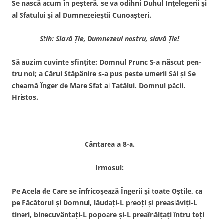
Se nască acum în peşteră, se va odihni Duhul Înţelegerii şi
al Sfatului şi al Dumnezeieştii Cunoaşteri.
Stih: Slavă Ţie, Dumnezeul nostru, slavă Ţie!
Să auzim cuvinte sfinţite: Domnul Prunc S-a născut pen­
tru noi; a Cărui Stăpânire s-a pus peste umerii Săi şi Se
chea­mă Înger de Mare Sfat al Tată­lui, Domnul păcii,
Hristos.
Cântarea a 8-a.
Irmosul:
Pe Acela de Care se înfrico­şează Îngerii şi toate Oştile, ca
pe Făcătorul şi Domnul, lăudaţi-L preoţi şi preaslăviţi-L
tineri, binecuvântaţi-L popoare şi-L preaînălţaţi întru toţi