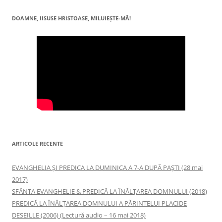
DOAMNE, IISUSE HRISTOASE, MILUIEŞTE-MĂ!
ARTICOLE RECENTE
EVANGHELIA ȘI PREDICA LA DUMINICA A 7-A DUPĂ PAȘTI (28 mai
2017)
SFÂNTA EVANGHELIE & PREDICĂ LA ÎNĂLŢAREA DOMNULUI (2018)
PREDICĂ LA ÎNĂLŢAREA DOMNULUI A PĂRINTELUI PLACIDE
DESEILLE (2006) (Lectură audio – 16 mai 2018)