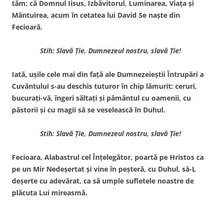
tăm; că Domnul Iisus, Izbăvito­rul, Luminarea, Viaţa şi
Mân­tuirea, acum în cetatea lui David Se naşte din
Fecioară.
Stih: Slavă Ţie, Dumnezeul nostru, slavă Ţie!
Iată, uşile cele mai din faţă ale Dumnezeieştii Întrupări a
Cuvântului s-au deschis tuturor în chip lămurit: ceruri,
bucuraţi-vă, îngeri săltaţi şi pământul cu oamenii, cu
păstorii şi cu magii să se veselească în Duhul.
Stih: Slavă Ţie, Dumnezeul nostru, slavă Ţie!
Fecioara, Alabastrul cel Înţe­legător, poartă pe Hristos ca
pe un Mir Nedeşertat şi vine în peşteră, cu Duhul, să-L
deşerte cu adevărat, ca să umple sufle­tele noastre de
plăcuta Lui mi­reasmă.