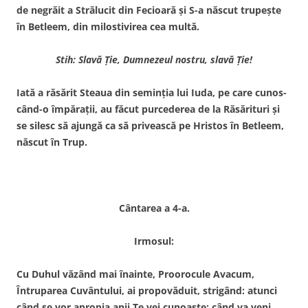
de ne­grăit a Strălucit din Fecioară şi S-a născut trupeşte
în Betleem, din milostivirea cea multă.
Stih: Slavă Ţie, Dumnezeul nostru, slavă Ţie!
Iată a răsărit Steaua din se­minţia lui Iuda, pe care cunos­
când-o împăraţii, au făcut purcederea de la Răsărituri şi
se silesc să ajungă ca să privească pe Hristos în Betleem,
născut în Trup.
Cântarea a 4-a.
Irmosul:
Cu Duhul văzând mai îna­inte, Proorocule Avacum,
Întruparea Cuvântului, ai propovăduit, strigând: atunci
când se vor apropia anii Te vei cunoaşte; când va veni