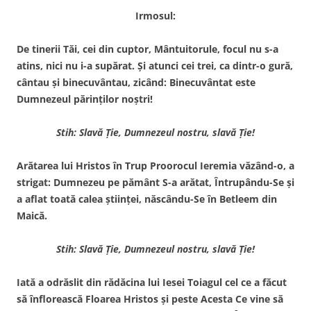
Irmosul:
De tinerii Tăi, cei din cup­tor, Mântuitorule, focul nu s-a
atins, nici nu i-a supărat. Şi atunci cei trei, ca dintr-o gură,
cântau şi binecuvântau, zicând: Binecuvântat este
Dumnezeul părinţilor noştri!
Stih: Slavă Ţie, Dumnezeul nostru, slavă Ţie!
Arătarea lui Hristos în Trup Proorocul Ieremia văzând-o, a
strigat: Dumnezeu pe pământ S-a arătat, Întrupându-Se şi
a aflat toată calea ştiinţei, născându-Se în Betleem din
Maică.
Stih: Slavă Ţie, Dumnezeul nostru, slavă Ţie!
Iată a odrăslit din rădăcina lui Iesei Toiagul cel ce a făcut
să înflorească Floarea Hristos şi peste Acesta Ce vine să