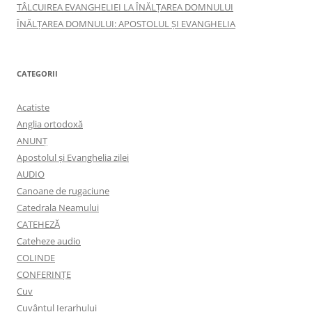
TÂLCUIREA EVANGHELIEI LA ÎNĂLŢAREA DOMNULUI
ÎNĂLŢAREA DOMNULUI: APOSTOLUL ȘI EVANGHELIA
CATEGORII
Acatiste
Anglia ortodoxă
ANUNŢ
Apostolul şi Evanghelia zilei
AUDIO
Canoane de rugaciune
Catedrala Neamului
CATEHEZĂ
Cateheze audio
COLINDE
CONFERINȚE
Cuv
Cuvântul Ierarhului