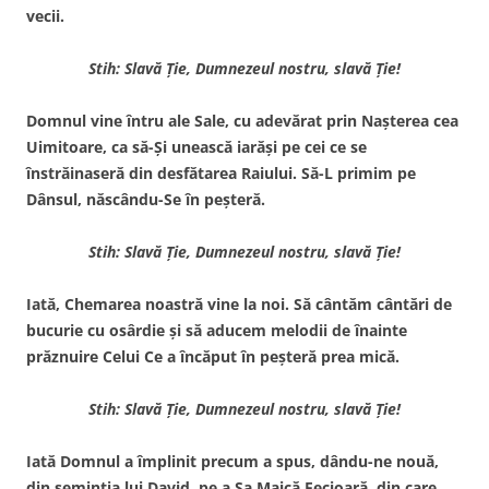
vecii.
Stih: Slavă Ţie, Dumnezeul nostru, slavă Ţie!
Domnul vine întru ale Sale, cu adevărat prin Naşterea cea
Uimitoare, ca să-Şi unească ia­răşi pe cei ce se
înstrăinaseră din desfătarea Raiului. Să-L primim pe
Dânsul, născându-Se în peşteră.
Stih: Slavă Ţie, Dumnezeul nostru, slavă Ţie!
Iată, Chemarea noastră vine la noi. Să cântăm cântări de
bucurie cu osârdie şi să aducem melodii de înainte
prăznuire Celui Ce a încăput în peşteră prea mică.
Stih: Slavă Ţie, Dumnezeul nostru, slavă Ţie!
Iată Domnul a împlinit precum a spus, dându-ne nouă,
din seminţia lui David, pe a Sa Maică Fecioară, din care