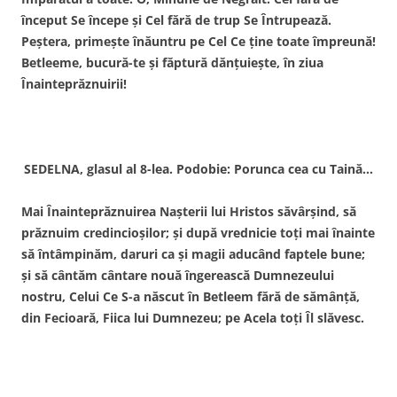
început Se începe şi Cel fără de trup Se Întrupează.
Peştera, primeşte înăuntru pe Cel Ce ţine toate împreună!
Betleeme, bucură-te şi făptură dănţuieşte, în ziua
Înainteprăznuirii!
SEDELNA, glasul al 8-lea. Podobie: Porunca cea cu Taină…
Mai Înainteprăznuirea Naşterii lui Hristos săvârşind, să
prăznuim credincioşilor; şi după vrednicie toţi mai înainte
să întâmpinăm, daruri ca şi magii aducând faptele bune;
şi să cântăm cântare nouă îngerească Dumnezeului
nostru, Celui Ce S-a născut în Betleem fără de sămânţă,
din Fecioară, Fiica lui Dumnezeu; pe Acela toţi Îl slăvesc.