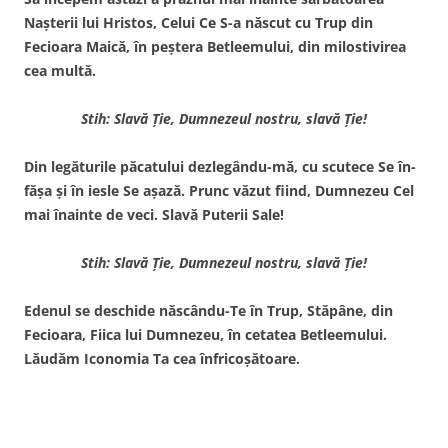
Naşte­rii lui Hristos, Celui Ce S-a năs­cut cu Trup din
Fecioara Maică, în peştera Betleemului, din mi­lostivirea
cea multă.
Stih: Slavă Ţie, Dumnezeul nostru, slavă Ţie!
Din legăturile păcatului dezlegându-mă, cu scutece Se în­
făşa şi în iesle Se aşază. Prunc văzut fiind, Dumnezeu Cel
mai înainte de veci. Slavă Puterii Sale!
Stih: Slavă Ţie, Dumnezeul nostru, slavă Ţie!
Edenul se deschide născându-Te în Trup, Stăpâne, din
Fecioara, Fiica lui Dumnezeu, în cetatea Betleemului.
Lăudăm Iconomia Ta cea înfricoşătoare.