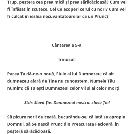
Trup, peştera cea prea mică şi prea sărăcăcioasă? Cum vei
fi înfăşat în scutece, Cel Ce acoperi cerul cu nori? Cum vei
fi culcat în ieslea necuvântătoarelor ca un Prunc?
Cântarea a 5-a.
Irmosul:
Pacea Ta dă-ne-o nouă, Fiule al lui Dumnezeu; că alt
dumnezeu afară de Tine nu cunoaştem. Numele Tău
numim; că Tu eşti Dumnezeul celor vii şi al celor morţi.
Stih: Slavă Ţie, Dumnezeul nostru, slavă Ţie!
Să picure norii dulceaţă, bucurându-se; că iată se apropie
Domnul, să Se nască Prunc din Preacurata Fecioară, în
peşteră să­răcăcioasă.