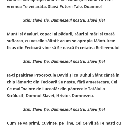
vremea Te vei arăta. Slavă Puterii Tale, Doamne!
Stih: Slavă Ţie, Dumnezeul nostru, slavă Ţie!
Munţi şi dealuri, copaci ai pădurii, râuri şi mări şi toată
suflarea, cu veselie săltaţi; acum se apropie Mântuirea:
Iisus din Fecioară vine să Se nască în cetatea Betleemului.
Stih: Slavă Ţie, Dumnezeul nostru, slavă Ţie!
Ia-ţi psaltirea Proorocule David şi cu Duhul Sfânt cântă în
chip lămurit: din Fecioară Se naşte, fără amestecare, Cel
Ce mai înainte de Luceafăr din pân­tecele Tatălui a
Strălucit, Dom­nul Slavei, Hristos Dumnezeu.
Stih: Slavă Ţie, Dumnezeul nostru, slavă Ţie!
Cum Te va primi, Cuvinte, pe Tine, Cel Ce vii să Te naşti cu