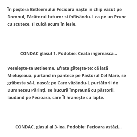
În peştera Betleemului Fecioara naşte în chip văzut pe
Domnul, Făcătorul tuturor şi înfăşându-L ca pe un Prunc
cu scutece, Îl culcă acum în iesle.
CONDAC glasul 1. Podobie: Ceata îngerească…
Veseleşte-te Betleeme, Efrata găteşte-te; că iată
Mieluşeaua, purtând în pântece pe Păstorul Cel Mare, se
grăbeşte să-L nască; pe Care văzându-L purtătorii de
Dumnezeu Părinţi, se bucură împreună cu păstorii,
lăudând pe Fecioara, care Îl hrăneşte cu lapte.
CONDAC, glasul al 3-lea. Podobie: Fecioara astăzi…