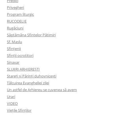
Predici
Privegheri
Program liturgic
RUCODELIE
Rugăciuni
Săptămâna Sfintelor Pătimiri
Sf. Maslu
Sfințenii
Sfinții ocrotitori
Sinaxar
SLUJIRI ARHIEREȘTI
Stareți și Părinți duhovnicești
Tâlcuirea Evangheliei zilei
Un astfel de Arhiereu se cuvenea să avem
Urari
VIDEO
Viețile Sfinților