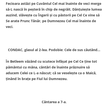
Fecioara astăzi pe Cuvântul Cel mai înainte de veci merge
să-L nască în peşteră în chip de negrăit. Dănţuieşte lumea
au­zind, slăveşte cu Îngerii şi cu păstorii pe Cel Ce vine să
Se arate Prunc Tânăr, pe Dum­nezeu Cel mai înainte de
veci.
CONDAC, glasul al 2-lea. Podobie: Cele de sus căutând…
În Betleem văzând cu scutece înfăşat pe Cel Ce ţine tot
pământui cu mâna, cântări de înainte prăznuire să
aducem Ce­lei ce L-a născut; că se veseleşte ca o Maică,
ţinând în braţe pe Fiul lui Dumnezeu.
Cântarea a 7-a.