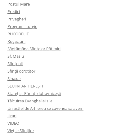
Postul Mare
Predici
Privegheri
Program liturgic
RUCODELIE
Rugăciuni
Săptămâna Sfintelor Pătimiri
Sf. Maslu
Sfințenii
Sfinții ocrotitori
Sinaxar
SLUJIRI ARHIEREȘTI
Stareți și Părinți duhovnicești
Tâlcuirea Evangheliei zilei
Un astfel de Arhiereu se cuvenea să avem
Urari
VIDEO
Viețile Sfinților