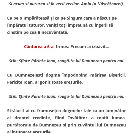
Şi acum şi pururea şi în vecii vecilor. Amin (a Născătoarei).
Ca pe o Împărăteasă şi ca pe Singura care a născut pe
Împăratul tuturor, veniţi toţi împreună cu îngerii să
cinstim pe cea Binecuvântată.
Cântarea a 6-a.
Irmos: Precum ai izbăvit…
Stih: Sfinte Părinte Ioan, roagă-te lui Dumnezeu pentru noi.
Cu Dumnezeieşti dogme împodobind mărirea Bisericii,
Fericite Ioan, ai gonit toate eresurile.
Stih: Sfinte Părinte Ioan, roagă-te lui Dumnezeu pentru noi.
Strălucit-ai cu frumuseţea dogmelor tale ca un luminător
al dreptei credinţe, fiind învăţător a toată lumea,
purtătorule de Dumnezeu şi prin cuvântul lui Dumnezeu
ai întunecat eresurile.