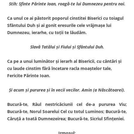
Stih: Sfinte Părinte Ioan, roagă-te lui Dumnezeu pentru noi.
Ca unul ce ai păstorit poporul cinstitei Biserici cu toiagul
Sfântului Duh şi ai gonit eresurile cele vrăjmaşe lui
Dumnezeu, ierarhe, cu toţii te lăudăm.
Slavă Tatălui şi Fiului şi Sfântului Duh.
Ca pe a unui luminător şi ierarh al Bisericii, cu cântări şi
cu laude cinstim fără încetare racla moaştelor tale,
Fericite Părinte Ioan.
Şi acum şi pururea şi în vecii vecilor. Amin (a Născătoarei).
Bucură-te, Râul nestricăciunii cel de-a pururea Viu;
Bucură-te, Norul Soarelui Cel cu totul Luminos; Bucură-te,
Căruţă a toată Dumnezeirea; Bucură-te, Sicriul Sfinţeniei.
Irmosul: