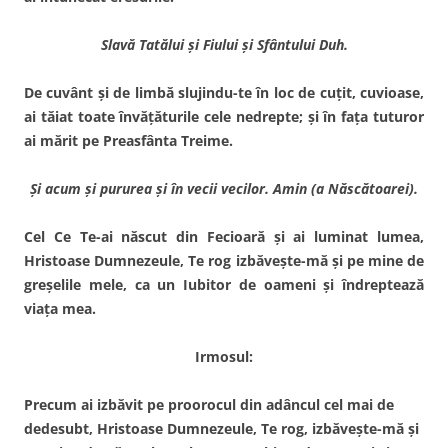
Slavă Tatălui şi Fiului şi Sfântului Duh.
De cuvânt şi de limbă slujindu-te în loc de cuţit, cuvioase,
ai tăiat toate învăţăturile cele nedrepte; şi în faţa tuturor
ai mărit pe Preasfânta Treime.
Şi acum şi pururea şi în vecii vecilor. Amin (a Născătoarei).
Cel Ce Te-ai născut din Fecioară şi ai luminat lumea,
Hristoase Dumnezeule, Te rog izbăveşte-mă şi pe mine de
greşelile mele, ca un Iubitor de oameni şi îndreptează
viaţa mea.
Irmosul:
Precum ai izbăvit pe proorocul din adâncul cel mai de
dedesubt, Hristoase Dumnezeule, Te rog, izbăveşte-mă şi