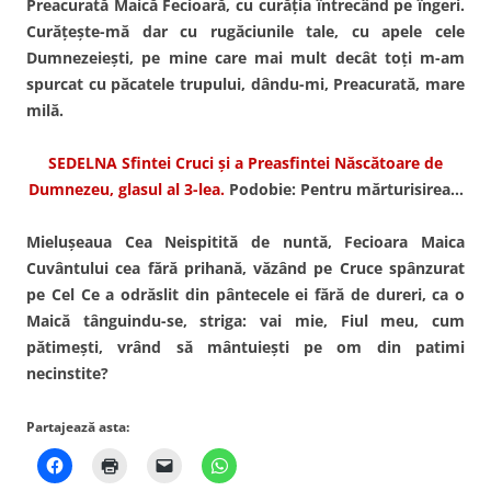
Preacurată Maică Fecioară, cu curăţia întrecând pe îngeri.
Curăţeşte-mă dar cu rugăciunile tale, cu apele cele
Dumnezeieşti, pe mine care mai mult decât toţi m-am
spurcat cu păcatele trupului, dându-mi, Preacurată, mare
milă.
SEDELNA Sfintei Cruci şi a Preasfintei Născătoare de
Dumnezeu, glasul al 3-lea.
Podobie: Pentru mărturisirea…
Mieluşeaua Cea Neispitită de nuntă, Fecioara Maica
Cuvântului cea fără prihană, văzând pe Cruce spânzurat
pe Cel Ce a odrăslit din pântecele ei fără de dureri, ca o
Maică tânguindu-se, striga: vai mie, Fiul meu, cum
pătimeşti, vrând să mântuieşti pe om din patimi
necinstite?
Partajează asta: