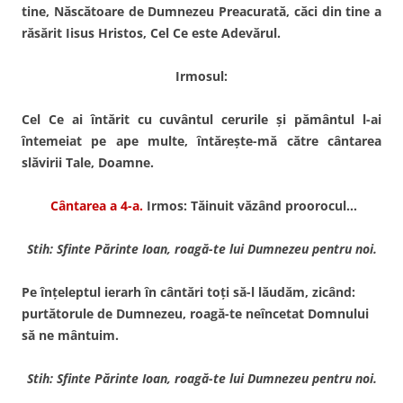
tine, Născătoare de Dumnezeu Preacurată, căci din tine a
răsărit Iisus Hristos, Cel Ce este Adevărul.
Irmosul:
Cel Ce ai întărit cu cuvântul cerurile şi pământul l-ai
întemeiat pe ape multe, întăreşte-mă către cântarea
slăvirii Tale, Doamne.
Cântarea a 4-a.
Irmos: Tăinuit văzând proorocul…
Stih: Sfinte Părinte Ioan, roagă-te lui Dumnezeu pentru noi.
Pe înţeleptul ierarh în cântări toţi să-l lăudăm, zicând:
purtătorule de Dumnezeu, roagă-te neîncetat Domnului
să ne mântuim.
Stih: Sfinte Părinte Ioan, roagă-te lui Dumnezeu pentru noi.