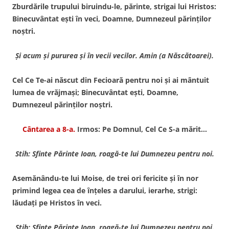
Zburdările trupului biruindu-le, părinte, strigai lui Hristos:
Binecuvântat eşti în veci, Doamne, Dumnezeul părinţilor
noştri.
Şi acum şi pururea şi în vecii vecilor. Amin (a Născătoarei).
Cel Ce Te-ai născut din Fecioară pentru noi şi ai mântuit
lumea de vrăjmaşi; Binecuvântat eşti, Doamne,
Dumnezeul părinţilor noştri.
Cântarea a 8-a.
Irmos: Pe Domnul, Cel Ce S-a mărit…
Stih: Sfinte Părinte Ioan, roagă-te lui Dumnezeu pentru noi.
Asemănându-te lui Moise, de trei ori fericite şi în nor
primind legea cea de înţeles a darului, ierarhe, strigi:
lăudaţi pe Hristos în veci.
Stih: Sfinte Părinte Ioan, roagă-te lui Dumnezeu pentru noi.