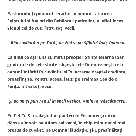
Păstorindu-ţi poporul, ierarhe, ai nimicit rătăcirea
Egiptului şi fugind din Babilonul patimilor, ai aflat locaş
Sionul cel de sus, întru toţi vecii.
Binecuv
ântăm pe Tatăl, pe Fiul şi pe
Sfântul Duh, Domnul.
Ca unul ce eşti uns cu mirul preoţiei, Sfinte Ierarhe Ioan,
grăitorule de cele sfinte, slujeşti cele Dumnezeieşti celor
ce sunt întăriţi în cuvântul şi în lucrarea dreptei credinţe,
preasfinţite. Pentru aceea, lauzi pe Treimea Cea de o
Fiinţă, întru toţi vecii.
Şi acum şi pururea şi în vecii vecilor. Amin (a Născătoarei).
Pe Cel Ce S-a sălăşluit în pântecele Fecioarei şi întru
dânsa a înnoit pe Adam cel vechi, în chip minunat şi mai
presus de cuvânt, pe Domnul lăudaţi-L şi-L preaînălţaţi