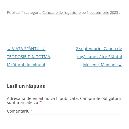
Publicat în categoria
Canoane de rugaciune
pe
1 septembrie 2025
.
Navigare
←
VIAȚA SFÂNTULUI
2 septembrie: Canon de
în
TEODOSIE DIN TOTMA,
rugăciune către Sfântul
articole
făcătorul de minuni
Mucenic Mamant
→
Lasă un răspuns
Adresa ta de email nu va fi publicată.
Câmpurile obligatorii
sunt marcate cu
*
Comentariu
*