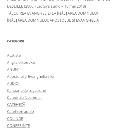
DESEILLE (2006) (Lectură audio – 16 mai 2018)
TÂLCUIREA EVANGHELIEI LA ÎNĂLŢAREA DOMNULUI
ÎNĂLŢAREA DOMNULUI: APOSTOLUL ȘI EVANGHELIA
CATEGORII
Acatiste
Anglia ortodoxă
ANUNŢ
Apostolul şi Evanghelia zilei
AUDIO
Canoane de rugaciune
Catedrala Neamului
CATEHEZĂ
Cateheze audio
COLINDE
CONFERINȚE