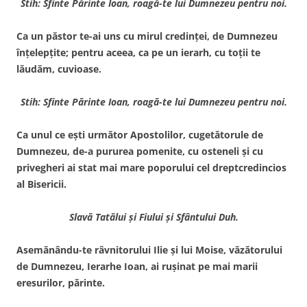
Stih: Sfinte Părinte Ioan, roagă-te lui Dumnezeu pentru noi.
Ca un păstor te-ai uns cu mirul credinţei, de Dumnezeu
înţelepţite; pentru aceea, ca pe un ierarh, cu toţii te
lăudăm, cuvioase.
Stih: Sfinte Părinte Ioan, roagă-te lui Dumnezeu pentru noi.
Ca unul ce eşti următor Apostolilor, cugetătorule de
Dumnezeu, de-a pururea pomenite, cu osteneli şi cu
privegheri ai stat mai mare poporului cel dreptcredincios
al Bisericii.
Slavă Tatălui şi Fiului şi Sfântului Duh.
Asemănându-te râvnitorului Ilie şi lui Moise, văzătorului
de Dumnezeu, Ierarhe Ioan, ai ruşinat pe mai marii
eresurilor, părinte.