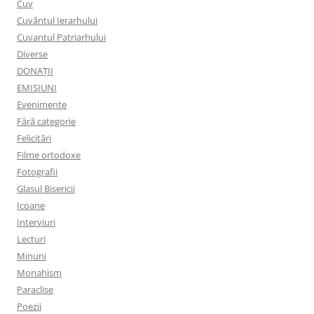
Cuv
Cuvântul Ierarhului
Cuvantul Patriarhului
Diverse
DONAȚII
EMISIUNI
Evenimente
Fără categorie
Felicitări
Filme ortodoxe
Fotografii
Glasul Bisericii
Icoane
Interviuri
Lecturi
Minuni
Monahism
Paraclise
Poezii