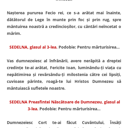
Naşterea pururea Fecio rei, ce s-a arătat mai înainte,
dătătorul de Lege în munte prin foc şi prin rug, spre
mântuirea noastră a credincioşilor, cu cântări neîncetat o
mărim.
SEDELNA, glasul al 3-lea.
Podobie: Pentru mărturisirea…
Vas dumnezeiesc al înfrânării, avere nerăpită a dreptei
credinţe te-ai arătat, Fericite Ioan, luminându-ţi viaţa cu
nepătimirea şi revărsându-ţi milostenia către cei lipsiţi,
cuvioase părinte, roagă-te lui Hristos Dumnezeu să
mântuiască sufletele noastre.
SEDELNA Preasfintei Născătoare de Dumnezeu, glasul al
3-lea.
Podobie: Pentru mărturisirea…
Dumnezeiesc Cort te-ai făcut Cuvântului, Însăţi