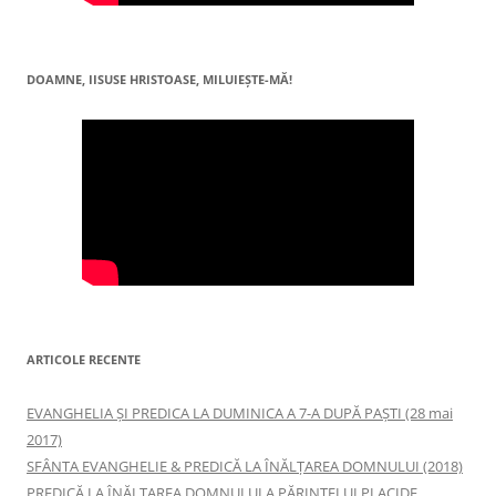
DOAMNE, IISUSE HRISTOASE, MILUIEŞTE-MĂ!
ARTICOLE RECENTE
EVANGHELIA ȘI PREDICA LA DUMINICA A 7-A DUPĂ PAȘTI (28 mai
2017)
SFÂNTA EVANGHELIE & PREDICĂ LA ÎNĂLŢAREA DOMNULUI (2018)
PREDICĂ LA ÎNĂLŢAREA DOMNULUI A PĂRINTELUI PLACIDE