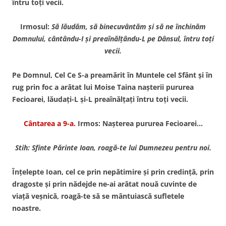
întru toţi vecii.
Irmosul:
S
ă lăudăm, să binecuvântăm şi să ne închinăm
Domnului, cântându-I şi preaînălţându-L pe Dânsul, întru toţi
vecii.
Pe Domnul, Cel Ce S-a preamărit în Muntele cel Sfânt şi în
rug prin foc a arătat lui Moise Taina naşterii pururea
Fecioarei, lăudaţi-L şi-L preaînălţaţi întru toţi vecii.
Cântarea a 9-a.
Irmos: Naşterea pururea Fecioarei…
Stih: Sfinte Părinte Ioan, roagă-te lui Dumnezeu pentru noi.
Înţelepte Ioan, cel ce prin nepătimire şi prin credinţă, prin
dragoste şi prin nădejde ne-ai arătat nouă cuvinte de
viaţă veşnică, roagă-te să se mântuiască sufletele
noastre.