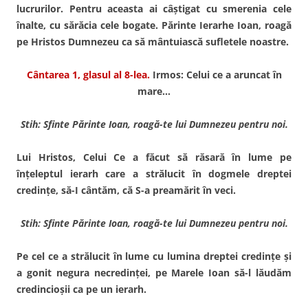
lucrurilor. Pentru aceasta ai câştigat cu smerenia cele
înalte, cu sărăcia cele bogate. Părinte Ierarhe Ioan, roagă
pe Hristos Dumnezeu ca să mântuiască sufletele noastre.
Cântarea 1, glasul al 8-lea.
Irmos: Celui ce a aruncat în
mare…
Stih: Sfinte Părinte Ioan, roagă-te lui Dumnezeu pentru noi.
Lui Hristos, Celui Ce a făcut să răsară în lume pe
înţeleptul ierarh care a strălucit în dogmele dreptei
credinţe, să-I cântăm, că S-a preamărit în veci.
Stih: Sfinte Părinte Ioan, roagă-te lui Dumnezeu pentru noi.
Pe cel ce a strălucit în lume cu lumina dreptei credinţe şi
a gonit negura necredinţei, pe Marele Ioan să-l lăudăm
credincioşii ca pe un ierarh.