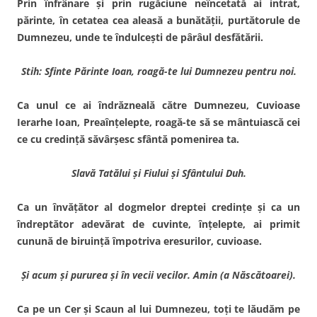
Prin înfrânare şi prin rugăciune neîncetată ai intrat,
părinte, în cetatea cea aleasă a bunătăţii, purtătorule de
Dumnezeu, unde te îndulceşti de pârâul desfătării.
Stih: Sfinte Părinte Ioan, roagă-te lui Dumnezeu pentru noi.
Ca unul ce ai îndrăzneală către Dumnezeu, Cuvioase
Ierarhe Ioan, Preaînţelepte, roagă-te să se mântuiască cei
ce cu credinţă săvârşesc sfântă pomenirea ta.
Slavă Tatălui şi Fiului şi Sfântului Duh.
Ca un învăţător al dogmelor dreptei credinţe şi ca un
îndreptător adevărat de cuvinte, înţelepte, ai primit
cunună de biruinţă împotriva eresurilor, cuvioase.
Şi acum şi pururea şi în vecii vecilor. Amin (a Născătoarei).
Ca pe un Cer şi Scaun al lui Dumnezeu, toţi te lăudăm pe