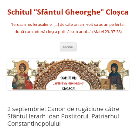
Sari
la
Schitul "Sfântul Gheorghe" Cloşca
conținut
“Ierusalime, Ierusalime, […] de câte ori am voit să adun pe fiii tăi,
după cum adună cloşca puii săi sub aripi…” (Matei 23, 37-38)
Meniu
2 septembrie: Canon de rugăciune către
Sfântul Ierarh Ioan Postitorul, Patriarhul
Constantinopolului