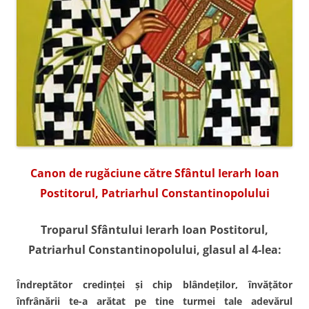
Canon de rugăciune către Sfântul Ierarh Ioan
Postitorul, Patriarhul Constantinopolului
Troparul Sfântului Ierarh Ioan Postitorul,
Patriarhul Constantinopolului, glasul al 4-lea:
Îndreptător credinţei şi chip blândeţilor, învăţător
înfrânării te-a arătat pe tine turmei tale adevărul