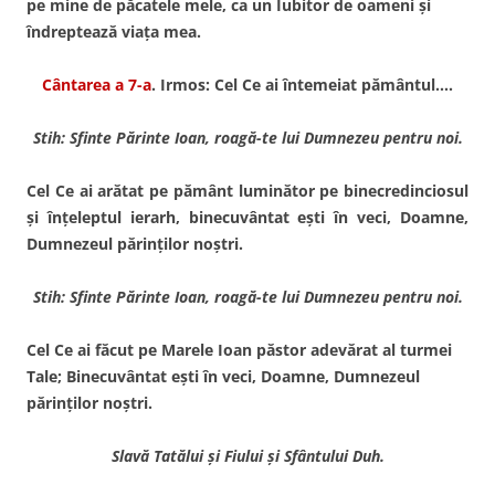
pe mine de păcatele mele, ca un Iubitor de oameni şi
îndreptează viaţa mea.
Cântarea a 7-a
. Irmos: Cel Ce ai întemeiat pământul….
Stih: Sfinte Părinte Ioan, roagă-te lui Dumnezeu pentru noi.
Cel Ce ai arătat pe pământ luminător pe binecredinciosul
şi înţeleptul ierarh, binecuvântat eşti în veci, Doamne,
Dumnezeul părinţilor noştri.
Stih: Sfinte Părinte Ioan, roagă-te lui Dumnezeu pentru noi.
Cel Ce ai făcut pe Marele Ioan păstor adevărat al turmei
Tale; Binecuvântat eşti în veci, Doamne, Dumnezeul
părinţilor noştri.
Slavă Tatălui şi Fiului şi Sfântului Duh.