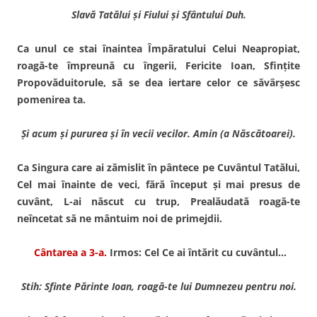
Slavă Tatălui şi Fiului şi Sfântului Duh.
Ca unul ce stai înaintea Împăratului Celui Neapropiat,
roagă-te împreună cu îngerii, Fericite Ioan, Sfinţite
Propovăduitorule, să se dea iertare celor ce săvârşesc
pomenirea ta.
Şi acum şi pururea şi în vecii vecilor. Amin (a Născătoarei).
Ca Singura care ai zămislit în pântece pe Cuvântul Tatălui,
Cel mai înainte de veci, fără început şi mai presus de
cuvânt, L-ai născut cu trup, Prealăudată roagă-te
neîncetat să ne mântuim noi de primejdii.
Cântarea a 3-a.
Irmos: Cel Ce ai întărit cu cuvântul…
Stih: Sfinte Părinte Ioan, roagă-te lui Dumnezeu pentru noi.