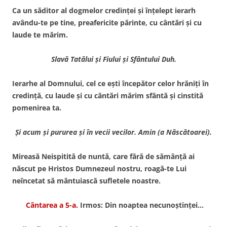
Ca un săditor al dogmelor credinţei şi înţelept ierarh
avându-te pe tine, preafericite părinte, cu cântări şi cu
laude te mărim.
Slavă Tatălui şi Fiului şi Sfântului Duh.
Ierarhe al Domnului, cel ce eşti începător celor hrăniţi în
credinţă, cu laude şi cu cântări mărim sfântă şi cinstită
pomenirea ta.
Şi acum şi pururea şi în vecii vecilor. Amin (a Născătoarei).
Mireasă Neispitită de nuntă, care fără de sămânţă ai
născut pe Hristos Dumnezeul nostru, roagă-te Lui
neîncetat să mântuiască sufletele noastre.
Cântarea a 5-a.
Irmos: Din noaptea necunoştinţei…