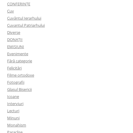
CONFERINȚE
Cuv
Cuvântul Ierarhului
Cuvantul Patriarhului
Diverse
DONAȚII
EMISIUNI
Evenimente
Fără categorie
Felicitări
Filme ortodoxe
Fotografii
Glasul Bisericii
Icoane
Interviuri
Lecturi
Minuni
Monahism
Paraclise