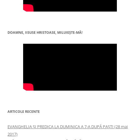
DOAMNE, IISUSE HRISTOASE, MILUIEŞTE-MĂ!
ARTICOLE RECENTE
EVANGHELIA ȘI PREDICA LA DUMINICA A 7-A DUPĂ PAȘTI (28 mai
2017)