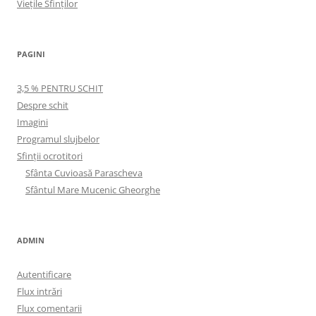
Viețile Sfinților
PAGINI
3,5 % PENTRU SCHIT
Despre schit
Imagini
Programul slujbelor
Sfinţii ocrotitori
Sfânta Cuvioasă Parascheva
Sfântul Mare Mucenic Gheorghe
ADMIN
Autentificare
Flux intrări
Flux comentarii