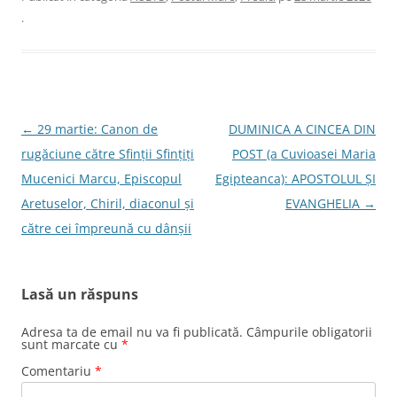
.
Navigare
←
29 martie: Canon de
DUMINICA A CINCEA DIN
în
rugăciune către Sfinţii Sfinţiţi
POST (a Cuvioasei Maria
articole
Mucenici Marcu, Episcopul
Egipteanca): APOSTOLUL ȘI
Aretuselor, Chiril, diaconul şi
EVANGHELIA
→
către cei împreună cu dânşii
Lasă un răspuns
Adresa ta de email nu va fi publicată.
Câmpurile obligatorii
sunt marcate cu
*
Comentariu
*