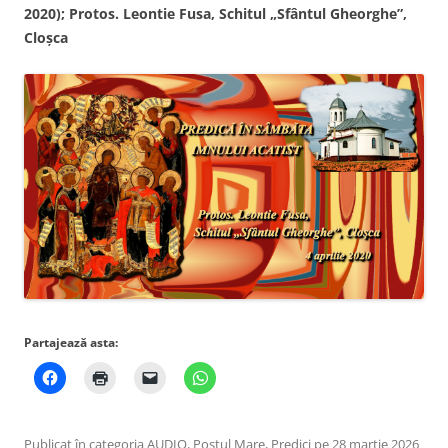
2020);
Protos. Leontie Fusa, Schitul „Sfântul Gheorghe”,
Cloşca
Partajează asta:
Publicat în categoria
AUDIO
,
Postul Mare
,
Predici
pe
28 martie 2026