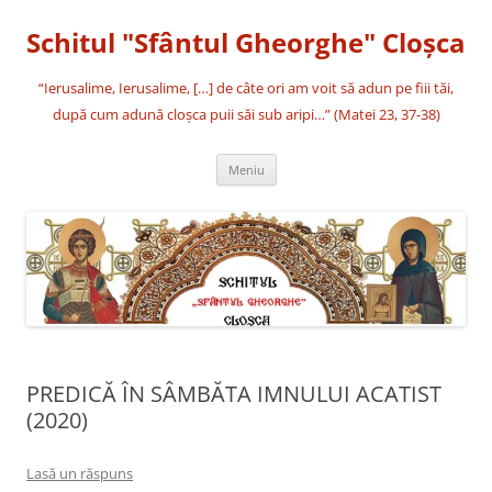
Sari
la
Schitul "Sfântul Gheorghe" Cloşca
conținut
“Ierusalime, Ierusalime, […] de câte ori am voit să adun pe fiii tăi,
după cum adună cloşca puii săi sub aripi…” (Matei 23, 37-38)
Meniu
PREDICĂ ÎN SÂMBĂTA IMNULUI ACATIST
(2020)
Lasă un răspuns