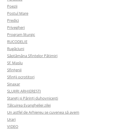
Poezii
Postul Mare
Predici
Privegheri
Program liturgic
RUCODELIE
Rugăciuni
Săptămâna Sfintelor Pătimiri
Sf. Maslu
Sfințenii
Sfinții ocrotitori
Sinaxar
SLUJIRI ARHIEREȘTI
Stareți și Părinți duhovnicești
Tâlcuirea Evangheliei zilei
Un astfel de Arhiereu se cuvenea să avem
Urari
VIDEO