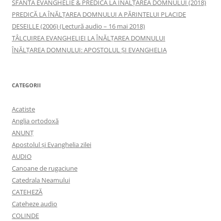
SFÂNTA EVANGHELIE & PREDICĂ LA ÎNĂLŢAREA DOMNULUI (2018)
PREDICĂ LA ÎNĂLŢAREA DOMNULUI A PĂRINTELUI PLACIDE
DESEILLE (2006) (Lectură audio – 16 mai 2018)
TÂLCUIREA EVANGHELIEI LA ÎNĂLŢAREA DOMNULUI
ÎNĂLŢAREA DOMNULUI: APOSTOLUL ȘI EVANGHELIA
CATEGORII
Acatiste
Anglia ortodoxă
ANUNŢ
Apostolul şi Evanghelia zilei
AUDIO
Canoane de rugaciune
Catedrala Neamului
CATEHEZĂ
Cateheze audio
COLINDE