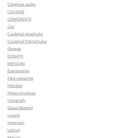
Cateheze audio
COLINDE
CONFERINȚE
Cuv
Cuvântul Ierarhului
Cuvantul Patriarhului
Diverse
DONAȚII
EMISIUNI
Evenimente
Fără categorie
Felicitări
Filme ortodoxe
Fotografii
Glasul Bisericii
Icoane
Interviuri
Lecturi
Minuni