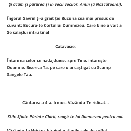
Şi acum şi pururea şi în vecii vecilor. Amin (a Născătoarei).
Îngerul Gavriil ţi-a grăit ţie Bucuria cea mai presus de
cuvânt: Bucură-te Cortullui Dumnezeu, Care bine a voit a
Se sălăşlui întru tine!
Catavasie:
Întărirea celor ce nădăjduiesc spre Tine, întăreşte,
Doamne, Biserica Ta, pe care o ai câştigat cu Scump
Sângele Tău.
Cântarea a 4-a. Irmos: Văzându-Te ridicat…
Stih: Sfinte Părinte Chiril, roagă-te lui Dumnezeu pentru noi.
Văzându-te Hristos biruind patimile cele de suflet