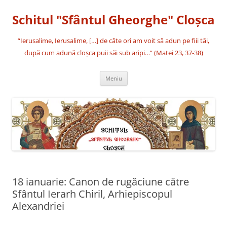
Sari
la
Schitul "Sfântul Gheorghe" Cloşca
conținut
“Ierusalime, Ierusalime, […] de câte ori am voit să adun pe fiii tăi,
după cum adună cloşca puii săi sub aripi…” (Matei 23, 37-38)
Meniu
18 ianuarie: Canon de rugăciune către
Sfântul Ierarh Chiril, Arhiepiscopul
Alexandriei