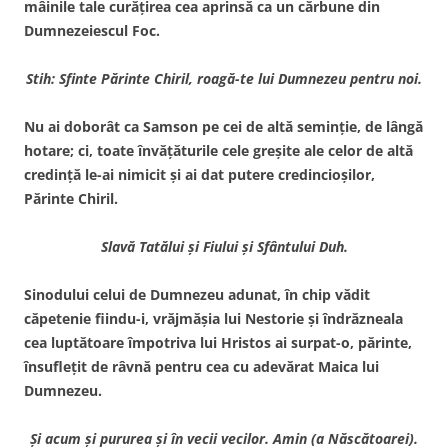
mâinile tale curăţirea cea aprinsă ca un cărbune din
Dumnezeiescul Foc.
Stih: Sfinte Părinte Chiril, roagă-te lui Dumnezeu pentru noi.
Nu ai doborât ca Samson pe cei de altă seminţie, de lângă
hotare; ci, toate învăţăturile cele greşite ale celor de altă
credinţă le-ai nimicit şi ai dat putere credincioşilor,
Părinte Chiril.
Slavă Tatălui şi Fiului şi Sfântului Duh.
Sinodului celui de Dumnezeu adunat, în chip vădit
căpetenie fiindu-i, vrăjmăşia lui Nestorie şi îndrăzneala
cea luptătoare împotriva lui Hristos ai surpat-o, părinte,
însufleţit de râvnă pentru cea cu adevărat Maica lui
Dumnezeu.
Şi acum şi pururea şi în vecii vecilor. Amin (a Născătoarei).