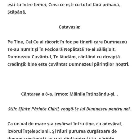
eşti tu între femei, Ceea ce eşti cu totul fără prihană,
Stăpână.
Catavasie:
Pe Tine, Cel Ce ai răcorit în foc pe tinerii care Dumnezeu
Te-au numit şi în Fecioară Nepătată Te-ai Sălăşluit,
Dumnezeu Cuvântul, Te lăudăm, cântând cu dreaptă
credinţă: bine este cuvântat Dumnezeul părinţilor noştri.
Cântarea a 8-a. Irmos: Mâinile întinzându-şi…
Stih: Sfinte Părinte Chiril, roagă-te lui Dumnezeu pentru noi.
Ca un val de mare s-a revărsat întru tine, cu adevărat,
izvorul înţelepciunii. Şi râuri pururea curgătoare de
dogme creştineşti au curs dinlăuntrul tău, părinte,