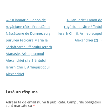
Navigare
←
18 ianuarie: Canon de
18 ianuarie: Canon de
în
rugăciune către Preasfânta
rugăciune către Sfântul
articole
Născătoare de Dumnezeu şi
Ierarh Chiril, Arhiepiscopul
pururea Fecioara Maria la
Alexandriei (2)
→
Sărbătoarea Sfântului Ierarh
Atanasie, Arhiepiscopul
Alexandriei şi a Sfântului
Ierarh Chiril, Arhiepiscopul
Alexandriei
Lasă un răspuns
Adresa ta de email nu va fi publicată.
Câmpurile obligatorii
sunt marcate cu
*