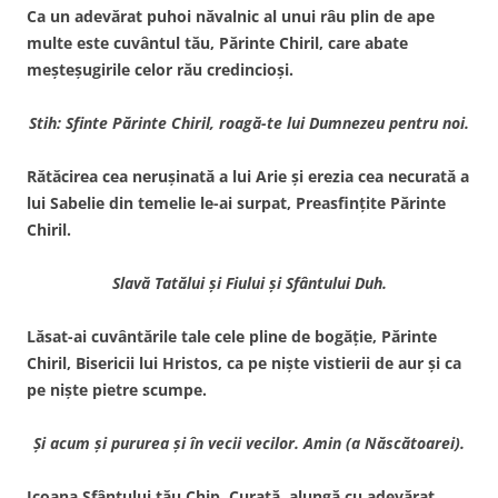
Ca un adevărat puhoi năvalnic al unui râu plin de ape
multe este cuvântul tău, Părinte Chiril, care abate
meşteşugirile celor rău credincioşi.
Stih: Sfinte Părinte Chiril, roagă-te lui Dumnezeu pentru noi.
Rătăcirea cea neruşinată a lui Arie şi erezia cea necurată a
lui Sabelie din temelie le-ai surpat, Preasfinţite Părinte
Chiril.
Slavă Tatălui şi Fiului şi Sfântului Duh.
Lăsat-ai cuvântările tale cele pline de bogăţie, Părinte
Chiril, Bisericii lui Hristos, ca pe nişte vistierii de aur şi ca
pe nişte pietre scumpe.
Şi acum şi pururea şi în vecii vecilor. Amin (a Născătoarei).
Icoana Sfântului tău Chip, Curată, alungă cu adevărat