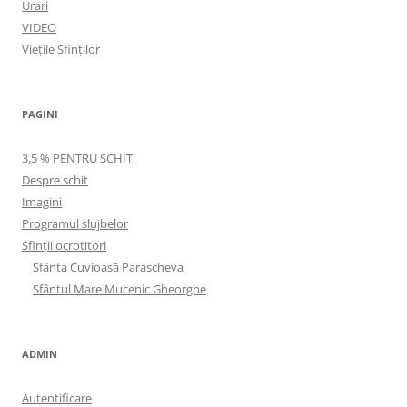
Urari
VIDEO
Viețile Sfinților
PAGINI
3,5 % PENTRU SCHIT
Despre schit
Imagini
Programul slujbelor
Sfinţii ocrotitori
Sfânta Cuvioasă Parascheva
Sfântul Mare Mucenic Gheorghe
ADMIN
Autentificare