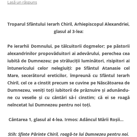
Lasă un răspuns
Troparul Sfântului Ierarh Chiril, Arhiepiscopul Alexandriei,
glasul al 3-lea:
Pe ierarhii Domnului, pe tâlcuitorii dogmelor; pe păstorii
alexandrinilor propovăduitori ai adevărului, perechea cea
iubită de Dumnezeu; pe străluciţii luminători, risipitori ai
întunericului celor nelegiuiţi: pe Sfântul Atanasie cel
Mare, secerătorul ereticilor, împreună cu Sfântul Ierarh
Chiril, cel ce a cinstit precum se cuvine pe Născătoarea de
Dumnezeu, veniţi toţi iubitorii de prăznuire şi adunându-
ne cu veselie şi cu cântări să-i cinstim; că ei se roagă
neîncetat lui Dumnezeu pentru noi toţi.
Cântarea 1, glasul al 4-lea. Irmos: Adâncul Mării Roşii…
Stih: Sfinte Părinte Chiril, roagă-te lui Dumnezeu pentru noi.