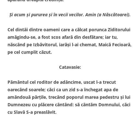
Şi acum şi pururea şi în vecii vecilor. Amin (a Născătoarei).
Cel dintâi dintre oameni care a călcat porunca Ziditorului
amăgindu-se, a fost scos afară din desfătare; iar tu,
născând pe Izbăvitorul, iarăşi l-ai chemat, Maică Fecioară,
pe cel cumplit căzut.
Catavasie:
Pământul cel roditor de adâncime, uscat l-a trecut
oarecând soarele; căci ca un zid s-a închegat apa de
amândouă părţile, trecând poporul marea pedestru şi lui
Dumnezeu cu plăcere cântând: să cântăm Domnului, căci
cu Slavă S-a preaslăvit.