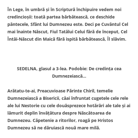
În Lege, în umbră şi în Scriptură închipuire vedem noi
credincioşii: toată partea bărbătească, ce deschide
pântecele, Sfânt lui Dumnezeu este. Deci pe Cuvântul Cel
mai înainte Născut, Fiul Tatălui Celui fără de început, Cel
Întâi-Născut din Maică fără ispită bărbătească, Îl slăvim.
SEDELNA, glasul a 3-lea. Podobie: De credinţa cea
Dumnezeiască…
Arătatu-te-ai, Preacuvioase Părinte Chiril, temelie
Dumnezeiască a Bisericii, căai înfruntat cugetele cele rele
ale lui Nestorie cu cele douăsprezece hotărâri ale tale şi ai
lămurit deplin învăţătura despre Născătoarea de
Dumnezeu. Căpetenie a ritorilor, roagă pe Hristos
Dumnezeu să ne dăruiască nouă mare milă.