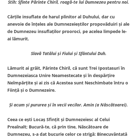
Stih: Sfinte Părinte Chiril, roagă-te lui Dumnezeu pentru noi.
Cărţile insuflate de harul plinitor al Duhului, dar cu
anevoie de înţeles ale Dumnezeieştilor propovăduiri şi ale
de Dumnezeu insuflaţilor prooroci, pe acelea limpede le-
ai lămurit.
Slavă Tatălui şi Fiului şi Sfântului Duh.
Lămurit ai grăit, Părinte Chiril, că sunt Trei Ipostasuri în
Dumnezeiasca Unire Neameste­cate şi în despărţire
Neîmpăr­ţite şi ai zis că Acestea sunt Neschimbate întru o
Fiinţă şi o Dumnezeire.
Şi acum şi pururea şi în vecii vecilor. Amin (a Născătoarei).
Ceea ce eşti Locaş Sfinţit şi Dumnezeiesc al Celui
Preaînalt; Bucură-te, că prin tine, Născătoare de
Dumnezeu, s-a dat bucurie celor ce strigă: Binecuvântată