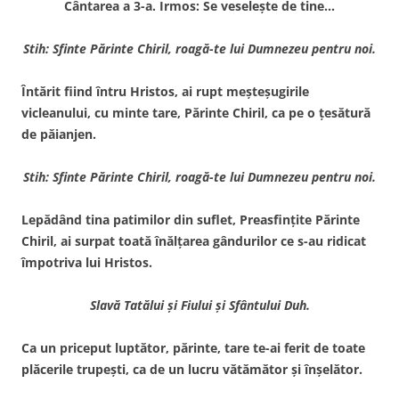
Cântarea a 3-a. Irmos: Se veseleşte de tine…
Stih: Sfinte Părinte Chiril, roagă-te lui Dumnezeu pentru noi.
Întărit fiind întru Hristos, ai rupt meşteşugirile
vicleanului, cu minte tare, Părinte Chiril, ca pe o ţesătură
de păianjen.
Stih: Sfinte Părinte Chiril, roagă-te lui Dumnezeu pentru noi.
Lepădând tina patimilor din suflet, Preasfinţite Părinte
Chiril, ai surpat toată înălţarea gândurilor ce s-au ridicat
împotriva lui Hristos.
Slavă Tatălui şi Fiului şi Sfântului Duh.
Ca un priceput luptător, părinte, tare te-ai ferit de toate
plăcerile trupeşti, ca de un lucru vătămător şi înşelător.