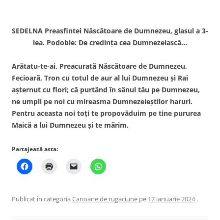
SEDELNA Preasfintei Născătoare de Dumnezeu, glasul a 3-
lea. Podobie: De credinţa cea Dumnezeiască…
Arătatu-te-ai, Preacurată Născătoare de Dumnezeu,
Fecioară, Tron cu totul de aur al lui Dumnezeu şi Rai
aşternut cu flori; că purtând în sânul tău pe Dumnezeu,
ne umpli pe noi cu mireasma Dumnezeieştilor haruri.
Pentru aceasta noi toţi te propovăduim pe tine pururea
Maică a lui Dumnezeu şi te mărim.
Partajează asta:
Publicat în categoria
Canoane de rugaciune
pe
17 ianuarie 2024
.