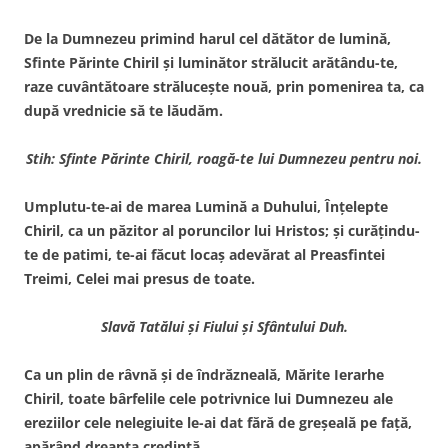
De la Dumnezeu primind harul cel dătător de lumină,
Sfinte Părinte Chiril şi luminător strălucit arătându-te,
raze cuvântătoare străluceşte nouă, prin pomenirea ta, ca
după vrednicie să te lăudăm.
Stih: Sfinte Părinte Chiril, roagă-te lui Dumnezeu pentru noi.
Umplutu-te-ai de marea Lumină a Duhului, Înţelepte
Chiril, ca un păzitor al poruncilor lui Hristos; şi curăţindu-
te de patimi, te-ai făcut locaş adevărat al Preasfintei
Treimi, Celei mai presus de toate.
Slavă Tatălui şi Fiului şi Sfântului Duh.
Ca un plin de râvnă şi de îndrăzneală, Mărite Ierarhe
Chiril, toate bârfelile cele potrivnice lui Dumnezeu ale
ereziilor cele nelegiuite le-ai dat fără de greşeală pe faţă,
apărând dreapta credinţă.