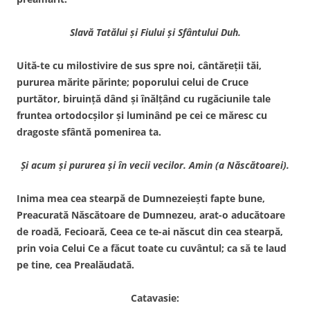
Slavă Tatălui şi Fiului şi Sfântului Duh.
Uită-te cu milostivire de sus spre noi, cântăreţii tăi,
pururea mărite părinte; poporului celui de Cruce
purtător, biruinţă dând şi înălţând cu rugăciunile tale
fruntea ortodocşilor şi luminând pe cei ce măresc cu
dragoste sfântă pomenirea ta.
Şi acum şi pururea şi în vecii vecilor. Amin (a Născătoarei).
Inima mea cea stearpă de Dumnezeieşti fapte bune,
Preacurată Născătoare de Dumnezeu, arat-o aducătoare
de roadă, Fecioară, Ceea ce te-ai născut din cea stearpă,
prin voia Celui Ce a făcut toate cu cuvântul; ca să te laud
pe tine, cea Prealăudată.
Catavasie: