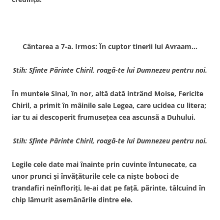
Cântarea a 7-a. Irmos: În cuptor tinerii lui Avraam…
Stih: Sfinte Părinte Chiril, roagă-te lui Dumnezeu pentru noi.
În muntele Sinai, în nor, altă dată intrând Moise, Fericite
Chiril, a primit în mâinile sale Legea, care ucidea cu litera;
iar tu ai descoperit frumuseţea cea ascunsă a Duhului.
Stih: Sfinte Părinte Chiril, roagă-te lui Dumnezeu pentru noi.
Legile cele date mai înainte prin cuvinte întunecate, ca
unor prunci şi învăţăturile cele ca nişte boboci de
trandafiri neînfloriţi, le-ai dat pe faţă, părinte, tâlcuind în
chip lămurit asemănările dintre ele.