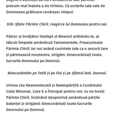
precum mai înainte a zis Hristos. Că scrierile tale cele de
Dumnezeu grăitoare covârşesc nisipul.
Stih: Sfinte Părinte Chiril, roagă-te lui Dumnezeu pentru noi.
Păstor şi învăţător înţelept al Bisericii arătându-te, ai
tâlcuit limpede amândouă Testamen­tele, Preacuvioase
Părinte Chiril; iar noi având cuvintele tale ca o ancoră tare
şi părintească moştenire, strigăm: binecu­vântaţi toate
lucrurile Domnului pe Domnul.
Binecuvântăm pe Tatăl şi pe Fiul şi pe Sfântul Duh, Domnul.
Unirea cea Neamestecată şi Nedespărţită a Cuvântului
Celui Minunat, Care S-a Întrupat pentru noi, tu ne înveţi
Părinte Chiril, înclinând deopotrivă amândouă părţile
balanţei şi strigând: binecuvântaţi toate lucrurile
Domnului pe Domnul.