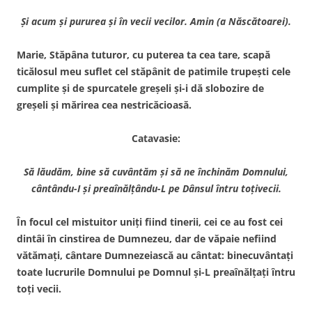
Şi acum şi pururea şi în vecii vecilor. Amin (a Născătoarei).
Marie, Stăpâna tuturor, cu puterea ta cea tare, scapă
ticălosul meu suflet cel stăpânit de patimile trupeşti cele
cumplite şi de spurcatele greşeli şi-i dă slobozire de
greşeli şi mărirea cea nestricăcioasă.
Catavasie:
Să lăudăm, bine să cuvântăm şi să ne închinăm
Domnului,
cântându-I şi preaînălţându-L pe Dânsul întru toţi
vecii.
În focul cel mistuitor uniţi fiind tinerii, cei ce au fost cei
dintâi în cinstirea de Dumnezeu, dar de văpaie nefiind
vătămaţi, cântare Dumnezeiască au cântat: binecuvântaţi
toate lucrurile Domnului pe Domnul şi-L preaînălţaţi întru
toţi vecii.