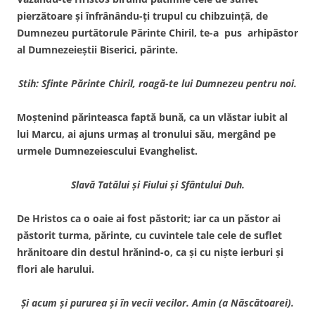
pierzătoare şi înfrânându-ţi trupul cu chibzuinţă, de
Dumnezeu purtătorule Părinte Chiril, te-a pus arhipăstor
al Dumnezeieştii Biserici, părinte.
Stih: Sfinte Părinte Chiril, roagă-te lui Dumnezeu pentru noi.
Moştenind părinteasca faptă bună, ca un vlăstar iubit al
lui Marcu, ai ajuns urmaş al tronului său, mergând pe
urmele Dumnezeiescului Evanghelist.
Slavă Tatălui şi Fiului şi Sfântului Duh.
De Hristos ca o oaie ai fost păstorit; iar ca un păstor ai
păstorit turma, părinte, cu cuvintele tale cele de suflet
hrănitoare din destul hrănind-o, ca şi cu nişte ierburi şi
flori ale harului.
Şi acum şi pururea şi în vecii vecilor. Amin (a Născătoarei).