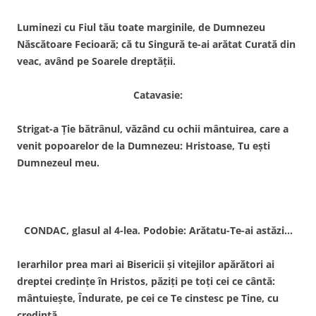
Luminezi cu Fiul tău toate marginile, de Dumnezeu
Născătoare Fecioară; că tu Singură te-ai arătat Curată din
veac, având pe Soarele dreptăţii.
Catavasie:
Strigat-a Ţie bătrânul, văzând cu ochii mântuirea, care a
venit popoarelor de la Dumnezeu: Hristoase, Tu eşti
Dumnezeul meu.
CONDAC, glasul al 4-lea. Podobie: Arătatu-Te-ai astăzi…
Ierarhilor prea mari ai Bisericii şi vitejilor apărători ai
dreptei credinţe în Hristos, păziţi pe toţi cei ce cântă:
mântuieşte, Îndurate, pe cei ce Te cinstesc pe Tine, cu
credinţă.