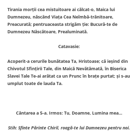
Tirania morţii cea mistuitoare ai călcat-o, Maica lui
Dumnezeu, născând Viaţa Cea Neîmbă-trânitoare,
Preacurată; pentruaceasta strigăm ţie: Bucură-te de
Dumnezeu Născătoare, Prealuminată.
Catavasie:
Acoperit-a cerurile bunătatea Ta, Hristoase; că ieşind din
Chivotul Sfinţirii Tale, din Maică Nevătămată, în Biserica
Slavei Tale Te-ai arătat ca un Prunc în braţe purtat; şi s-au
umplut toate de lauda Ta.
Cântarea a 5-a. Irmos: Tu, Doamne, Lumina mea…
Stih: Sfinte Părinte Chiril, roagă-te lui Dumnezeu pentru noi.