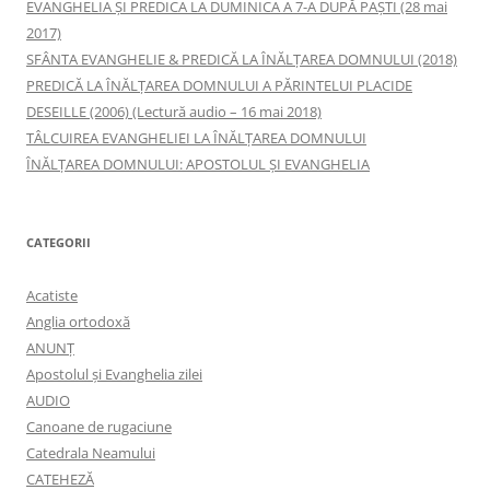
EVANGHELIA ȘI PREDICA LA DUMINICA A 7-A DUPĂ PAȘTI (28 mai
2017)
SFÂNTA EVANGHELIE & PREDICĂ LA ÎNĂLŢAREA DOMNULUI (2018)
PREDICĂ LA ÎNĂLŢAREA DOMNULUI A PĂRINTELUI PLACIDE
DESEILLE (2006) (Lectură audio – 16 mai 2018)
TÂLCUIREA EVANGHELIEI LA ÎNĂLŢAREA DOMNULUI
ÎNĂLŢAREA DOMNULUI: APOSTOLUL ȘI EVANGHELIA
CATEGORII
Acatiste
Anglia ortodoxă
ANUNŢ
Apostolul şi Evanghelia zilei
AUDIO
Canoane de rugaciune
Catedrala Neamului
CATEHEZĂ