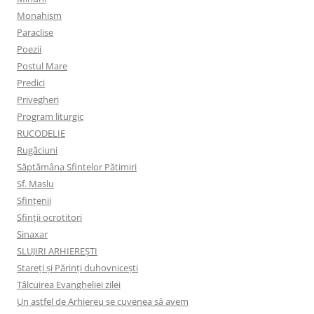
Monahism
Paraclise
Poezii
Postul Mare
Predici
Privegheri
Program liturgic
RUCODELIE
Rugăciuni
Săptămâna Sfintelor Pătimiri
Sf. Maslu
Sfințenii
Sfinții ocrotitori
Sinaxar
SLUJIRI ARHIEREȘTI
Stareți și Părinți duhovnicești
Tâlcuirea Evangheliei zilei
Un astfel de Arhiereu se cuvenea să avem