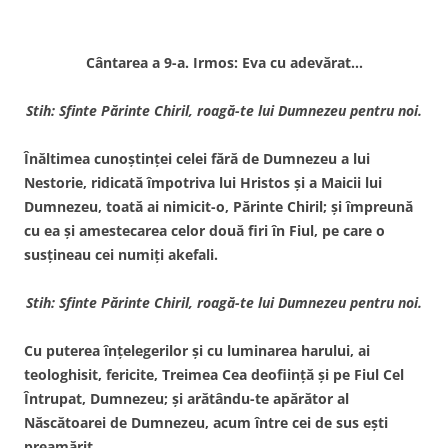
Cântarea a 9-a. Irmos: Eva cu adevărat…
Stih: Sfinte Părinte Chiril, roagă-te lui Dumnezeu pentru noi.
Înăltimea cunoştinţei celei fără de Dumnezeu a lui
Nestorie, ridicată împotriva lui Hristos şi a Maicii lui
Dumnezeu, toată ai nimicit-o, Părinte Chiril; şi împreună
cu ea şi amestecarea celor două firi în Fiul, pe care o
susţineau cei numiţi akefali.
Stih: Sfinte Părinte Chiril, roagă-te lui Dumnezeu pentru noi.
Cu puterea înţelegerilor şi cu luminarea harului, ai
teologhisit, fericite, Treimea Cea deofiinţă şi pe Fiul Cel
Întrupat, Dumnezeu; şi arătându-te apărător al
Născătoarei de Dumnezeu, acum între cei de sus eşti
preamărit.