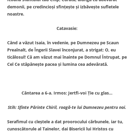
demonii, pe credincioşi sfinţeşte şi izbăveşte sufletele
noastre.
Catavasie:
Când a văzut Isaia, în vedenie, pe Dumnezeu pe Scaun
Preaînalt, de Îngerii Slavei înconjurat, a strigat: O, eu
ticălosul! Că am văzut mai înainte pe Domnul Întrupat, pe
Cel Ce stăpâneşte pacea şi lu­mina cea adevărată.
Cântarea a 6-a. Irmos: Jertfi-voi Ţie cu glas…
Stih: Sfinte Părinte Chiril, roagă-te lui Dumnezeu pentru noi.
Serafimul cu cleştele a dat proorocului cărbunele, iar tu,
cunoscătorule al Tainelor, dai Bisericii lui Hristos cu