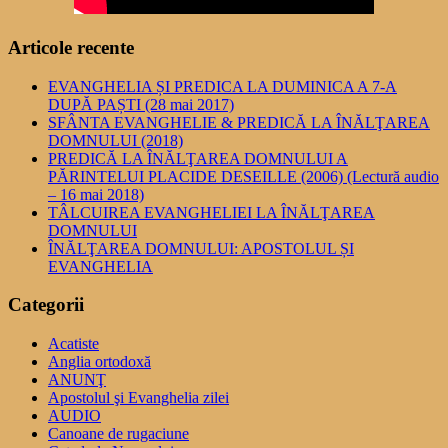
Articole recente
EVANGHELIA ȘI PREDICA LA DUMINICA A 7-A
DUPĂ PAȘTI (28 mai 2017)
SFÂNTA EVANGHELIE & PREDICĂ LA ÎNĂLŢAREA
DOMNULUI (2018)
PREDICĂ LA ÎNĂLŢAREA DOMNULUI A
PĂRINTELUI PLACIDE DESEILLE (2006) (Lectură audio
– 16 mai 2018)
TÂLCUIREA EVANGHELIEI LA ÎNĂLŢAREA
DOMNULUI
ÎNĂLŢAREA DOMNULUI: APOSTOLUL ȘI
EVANGHELIA
Categorii
Acatiste
Anglia ortodoxă
ANUNŢ
Apostolul şi Evanghelia zilei
AUDIO
Canoane de rugaciune