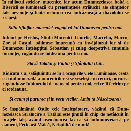
în mijlocul stelelor, mu­cenice, iar acum Dumnezeiasca boltă a
Bisericii se luminează cu preasfinţitele străluciri ale sfinţitelor
tale nevoinţe şi toată nebunia cea îndrăzneaţă a dia­volului se
risipeşte.
Stih: Sfinţilor mucenici, rugaţi-vă lui Dumnezeu pentru noi.
Iubind pe Hristos, Sfinţii Mucenici Tiburtie, Marcelin, Marcu,
Zoe şi Castul, pătimesc împreună cu învăţă­torul lor şi de
Dumnezeu Înţelepţitul Sebastian şi culeg deo­potrivă cununile
biruinţei, rugându-se totdeauna pentru noi.
Slavă Tatălui şi Fiului şi Sfântului Duh.
Ridicatu-s-a, sălăşluindu-se în Locaşurile Cele Luminoase, ceata
cea îndumnezeită a mu­cenicilor şi se veseleşte în ceruri, pururea
rugându-se Iubi­torului de oameni pentru noi, cei ce îi fericim pe
ei totdeauna.
Şi acum şi pururea şi în vecii vecilor. Amin (a Născătoarei).
Se înspăimântă Oştile cele înţelegătoare, văzând că Dum­
nezeiasca Strălucire a Tatălui este ţinută în chip de netâlcuit în
braţele tale, având asemă­narea ta; ca să îndumnezeiască pe
oameni, Fecioară Maică, Neispitită de nuntă.