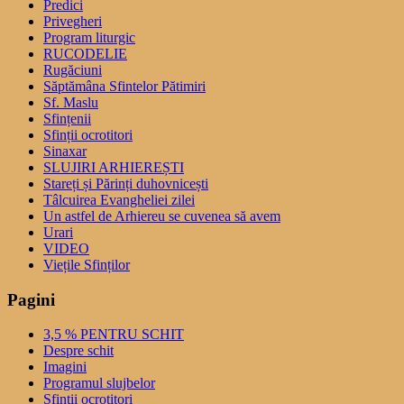
Predici
Privegheri
Program liturgic
RUCODELIE
Rugăciuni
Săptămâna Sfintelor Pătimiri
Sf. Maslu
Sfințenii
Sfinții ocrotitori
Sinaxar
SLUJIRI ARHIEREȘTI
Stareți și Părinți duhovnicești
Tâlcuirea Evangheliei zilei
Un astfel de Arhiereu se cuvenea să avem
Urari
VIDEO
Viețile Sfinților
Pagini
3,5 % PENTRU SCHIT
Despre schit
Imagini
Programul slujbelor
Sfinţii ocrotitori