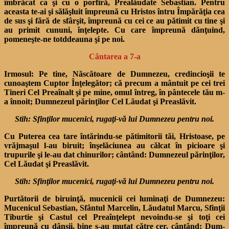
îmbrăcat ca şi cu o porfiră, Prealăudate Sebastian. Pentru
aceasta te-ai şi sălăşluit împreună cu Hristos întru Împă­răţia cea
de sus şi fără de sfârşit, împreună cu cei ce au pătimit cu tine şi
au primit cununi, înţelepte. Cu care împreună dăn­ţuind,
pomeneşte-ne totddeauna şi pe noi.
Cântarea a 7-a
Irmosul:
Pe tine, Născătoare de Dumnezeu, credincioşii te
cunoaştem Cuptor Înţelegător; că precum a mântuit pe cei trei
Tineri Cel Preaînalt şi pe mine, omul întreg, în pântecele tău m-
a înnoit; Dumnezeul părinţilor Cel Lăudat şi Preaslăvit.
Stih: Sfinţilor mucenici, rugaţi-vă lui Dumnezeu pentru noi.
Cu Puterea cea tare întărindu-se pătimitorii tăi, Hristoase, pe
vrăjmaşul l-au biruit; înşe­lăciunea au călcat în picioare şi
trupurile şi le-au dat chinurilor; cântând: Dumnezeul părinţilor,
Cel Lăudat şi Preaslăvit.
Stih: Sfinţilor mucenici, rugaţi-vă lui Dumnezeu pentru noi.
Purtătorii de biruinţă, mu­cenicii cei luminaţi de Dum­nezeu:
Mucenicul Sebastian, Sfântul Marcelin, Lăudatul Marcu, Sfinţii
Tiburtie şi Castul cel Preaînţelept nevoindu-se şi toţi cei
împreună cu dânşii, bine s-au mutat către cer, cântând: Dum­