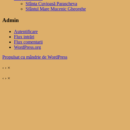
Sfânta Cuvioasă Parascheva
Sfântul Mare Mucenic Gheorghe
Admin
Autentificare
Flux intrări
Flux comentarii
WordPress.org
Propulsat cu mândrie de WordPress
‹
›
×
‹
›
×