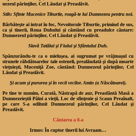
nezeul părinţilor, Cel Lăudat şi Preaslăvit.
Stih: Sfinte Mucenice Tiburtie, roagă-te lui Dumnezeu pentru noi.
Bărbăteşte ai intrat în foc, Nevoitorule Tiburtie, primind de sus,
ca şi tinerii, Roua Du­hului şi cântând cu preadulce cântare:
Dumnezeul părinţilor, Cel Lăudat şi Preaslăvit.
Slavă Tatălui şi Fiului şi Sfântului Duh.
Spânzurându-te ca o mieluşea, ai sugrumat pe vrăjmaşul cu
strunele răbdătoarelor tale osteneli, prealăudată şi după moarte
vieţuieşti, Muceniţă Zoe, cântând: Dumnezeul părinţilor, Cel
Lăudat şi Preaslăvit.
Şi acum şi pururea şi în vecii vecilor. Amin (a Născătoarei).
Pe tine te numim, Curată, Năstrapă de aur, Preasfântă Masă a
Dumnezeieştii Pâini a vieţii, Loc de sfinţenie şi Scaun Preaînalt,
pe care S-a odihnit Dumnezeul părinţilor, Cel Lău­dat şi
Preaslăvit.
Cântarea a 8-a
Irmos: În cuptor tinerii lui Avraam…