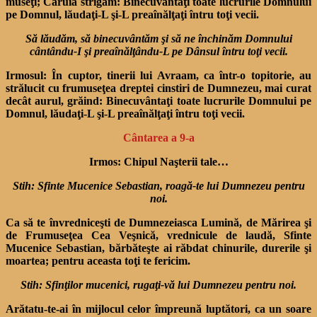
museţi; Căruia strigăm: Bine­cuvântaţi toate lucrurile Dom­nului
pe Domnul, lăudaţi-L şi-L preaînălţaţi întru toţi vecii.
Să lăudăm, să binecuvântăm şi să ne în­chinăm Domnului
cântându-I şi preaînăl
ţându-L pe Dânsul întru toţi vecii.
Irmosul:
În cuptor, tinerii lui Avraam, ca într-o topitorie, au
stră­lucit cu frumuseţea dreptei cinstiri de Dumnezeu, mai curat
decât aurul, grăind: Binecuvântaţi toate lucrurile Domnului pe
Domnul, lăudaţi-L şi-L preaînălţaţi întru toţi vecii.
Cântarea a 9-a
Irmos: Chipul Naşterii tale…
Stih: Sfinte Mucenice Sebastian, roagă-te lui Dumnezeu pentru
noi.
Ca să te învredniceşti de Dumnezeiasca Lumină, de Mărirea şi
de Frumuseţea Cea Veşnică, vrednicule de laudă, Sfinte
Mucenice Sebastian, bărbăteşte ai răbdat chinurile, durerile şi
moartea; pentru aceasta toţi te fericim.
Stih: Sfinţilor mucenici, rugaţi-vă lui Dumnezeu pentru noi.
Arătatu-te-ai în mijlocul ce­lor împreună luptători, ca un soare