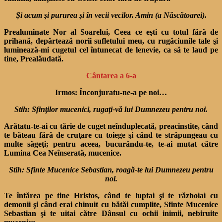
Şi acum şi pururea şi în vecii vecilor. Amin (a Născătoarei).
Prealuminate Nor al Soare­lui, Ceea ce eşti cu totul fără de
prihană, depărtează norii su­fletului meu, cu rugăciunile tale şi
luminează-mi cugetul cel întunecat de lenevie, ca să te laud pe
tine, Prealăudată.
Cântarea a 6-a
Irmos: Înconjuratu-ne-a pe noi…
Stih: Sfinţilor mucenici, rugaţi-vă lui Dumnezeu pentru noi.
Arătatu-te-ai cu tărie de cuget neînduplecată, preacinstite, când
te băteau fără de cruţare cu toiege şi când te străpungeau cu
multe săgeţi; pentru aceea, bucurându-te, te-ai mutat către
Lumina Cea Neînserată, mucenice.
Stih: Sfinte Mucenice Sebastian, roagă-te lui Dumnezeu pentru
noi.
Te întărea pe tine Hristos, când te luptai şi te războiai cu
demonii şi când erai chinuit cu bătăi cumplite, Sfinte Mucenice
Sebastian şi te uitai către Dânsul cu ochii ini­mii, nebiruite