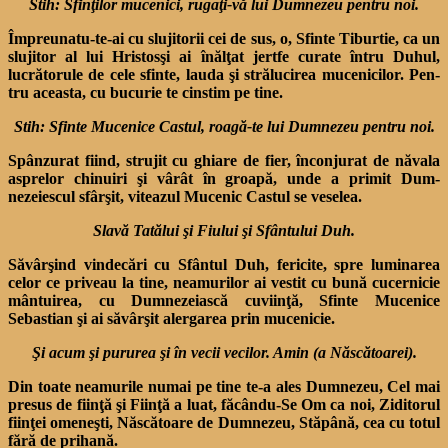
Stih: Sfinţilor mucenici, rugaţi-vă lui Dumnezeu pentru noi.
Împreunatu-te-ai cu slujito­rii cei de sus, o, Sfinte Tiburtie, ca un
slujitor al lui Hristosşi ai înăl­ţat jertfe curate întru Duhul,
lucrătorule de cele sfinte, lauda şi strălucirea mucenicilor. Pen­
tru aceasta, cu bucurie te cinstim pe tine.
Stih: Sfinte Mucenice Castul, roagă-te lui Dumnezeu pentru noi.
Spânzurat fiind, strujit cu ghiare de fier, înconjurat de nă­vala
asprelor chinuiri şi vârât în groapă, unde a primit Dum­
nezeiescul sfârşit, viteazul Mucenic Cas­tul se veselea.
Slavă Tatălui şi Fiului şi Sfântului Duh.
Săvârşind vindecări cu Sfân­tul Duh, fericite, spre luminarea
celor ce priveau la tine, neamu­rilor ai vestit cu bună cucerni­cie
mântuirea, cu Dumnezeias­că cuviinţă, Sfinte Mucenice
Sebastian şi ai să­vârşit alergarea prin mucenicie.
Şi acum şi pururea şi în vecii vecilor. Amin (a Născătoarei).
Din toate neamurile numai pe tine te-a ales Dumnezeu, Cel mai
presus de fiinţă şi Fiinţă a luat, făcându-Se Om ca noi, Ziditorul
fiinţei omeneşti, Născătoare de Dumnezeu, Stăpână, cea cu totul
fără de prihană.