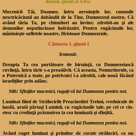
dânsul, glasul al 4-lea:
Mucenicii Tăi, Doamne, întru nevoinţele lor, cununile
nesctricăciunii au dobândit de la Tine, Dumnezeul nostru. Că
având tăria Ta, pe chinuitori au învins; zdrobit-au şi ale
demonilor neputincioase îndrăzniri. Pentru rugăciunile lor,
mântuieşte sufletele noastre, Hristoase Dumnezeule.
Cântarea 1, glasul 1
Irmosul:
Dreapta Ta cea purtătoare de biruinţă, cu Dum­nezeiască
cuviinţă, întru tărie s-a preaslăvit. Că aceasta, Nemuritorule, ca
o Puternică a toate, pe potrivnici i-a zdro­bit, cale nouă făcând
israeliţilor prin adânc.
Stih: Sfinţilor mucenici, rugaţi-vă lui Dumnezeu pentru noi.
Luminat fiind de Strălucirile Preacinstitei Treimi, vrednicule de
laudă, arată părtaşi Luminii, cu rugăciunile tale, pe cei ce cin­
stesc cu credinţă prăznuirea ta cea luminată şi sfinţită.
Stih: Sfinţilor mucenici, rugaţi-vă lui Dumnezeu pentru noi.
Având cuget luminat şi pri­mitor de curate străluciri, ca un