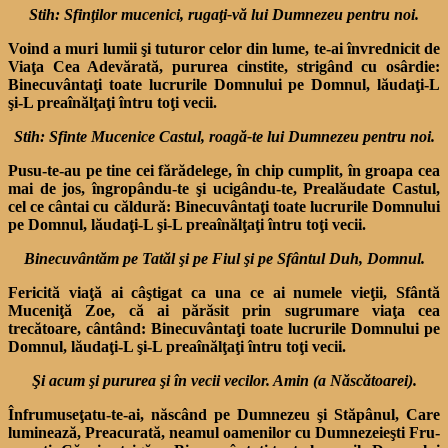
Stih: Sfinţilor mucenici, rugaţi-vă lui Dumnezeu pentru noi.
Voind a muri lumii şi tu­turor celor din lume, te-ai învrednicit de
Viaţa Cea Adevărată, pururea cinstite, strigând cu osârdie:
Binecuvântaţi toate lucrurile Domnu­lui pe Domnul, lăudaţi-L
şi-L preaînălţaţi întru toţi vecii.
Stih: Sfinte Mucenice Castul, roagă-te lui Dumnezeu pentru noi.
Pusu-te-au pe tine cei fărădelege, în chip cumplit, în groapa cea
mai de jos, îngropându-te şi ucigându-te, Prealăudate Cas­tul,
cel ce cântai cu căldură: Binecuvântaţi toate lucrurile Domnului
pe Domnul, lăudaţi-L şi-L preaînălţaţi întru toţi vecii.
Binecuvântăm pe Tatăl şi pe Fiul şi pe
Sfântul Duh, Domnul.
Fericită viaţă ai câştigat ca una ce ai numele vieţii, Sfântă
Muceniţă Zoe, că ai părăsit prin sugru­mare viaţa cea
trecătoare, cân­tând: Binecuvântaţi toate lu­crurile Domnului pe
Domnul, lăudaţi-L şi-L preaînălţaţi întru toţi vecii.
Şi acum şi pururea şi în vecii vecilor. Amin (a Născătoarei).
Înfrumuseţatu-te-ai, născând pe Dumnezeu şi Stăpânul, Care
luminează, Preacurată, neamul oa­menilor cu Dumnezeieşti Fru­