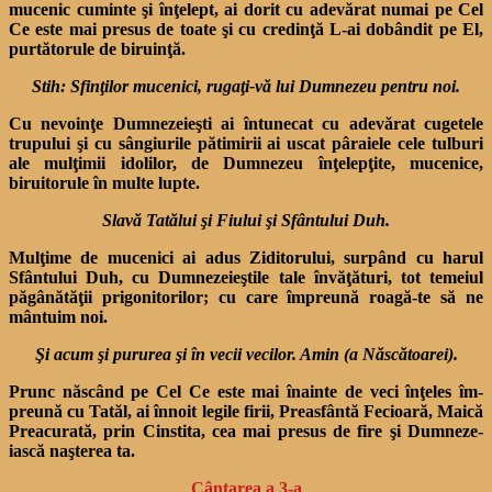
mucenic cuminte şi înţelept, ai dorit cu adevărat numai pe Cel
Ce este mai presus de toate şi cu credinţă L-ai dobândit pe El,
purtătorule de biruinţă.
Stih: Sfinţilor mucenici, rugaţi-vă lui Dumnezeu pentru noi.
Cu nevoinţe Dumnezeieşti ai întunecat cu adevărat cugetele
trupului şi cu sângiurile pătimirii ai uscat pâraiele cele tul­buri
ale mulţimii idolilor, de Dumnezeu înţelepţite, muceni­ce,
biruitorule în multe lupte.
Slavă Tatălui şi Fiului şi Sfântului Duh.
Mulţime de mucenici ai adus Ziditorului, surpând cu harul
Sfântului Duh, cu Dumnezeieştile tale învăţături, tot temeiul
păgânătăţii prigonitorilor; cu care împreună roagă-te să ne
mântuim noi.
Şi acum şi pururea şi în vecii vecilor. Amin (a Născătoarei).
Prunc născând pe Cel Ce este mai înainte de veci înţeles îm­
preună cu Tatăl, ai înnoit legile firii, Preasfântă Fecioară, Maică
Preacurată, prin Cinstita, cea mai presus de fire şi Dumneze­
iască naşterea ta.
Cântarea a 3-a