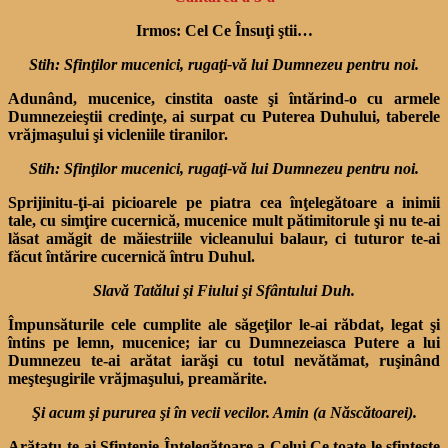
Irmos: Cel Ce Însuţi ştii…
Stih: Sfinţilor mucenici, rugaţi-vă lui Dumnezeu pentru noi.
Adunând, mucenice, cin­stita oaste şi întărind-o cu armele
Dumnezeieştii cre­dinţe, ai surpat cu Puterea Du­hului, taberele
vrăjmaşului şi vicleniile tiranilor.
Stih: Sfinţilor mucenici, rugaţi-vă lui Dumnezeu pentru noi.
Sprijinitu-ţi-ai picioarele pe piatra cea înţelegătoare a ini­mii
tale, cu simţire cucernică, mucenice mult pătimitorule şi nu te-ai
lăsat amăgit de măiestriile vicleanului balaur, ci tu­turor te-ai
făcut întărire cucer­nică întru Duhul.
Slavă Tatălui şi Fiului şi Sfântului Duh.
Împunsăturile cele cumplite ale săgeţilor le-ai răbdat, legat şi
întins pe lemn, mucenice; iar cu Dumnezeiasca Putere a lui
Dumnezeu te-ai arătat ia­răşi cu totul nevătămat, ruşi­nând
meşteşugirile vrăjmaşu­lui, preamărite.
Şi acum şi pururea şi în vecii vecilor. Amin (a Născătoarei).
Arătatu-te-ai Sfinţenie Înţele­gătoare a Celui Ce toate le sfin­ţeşte