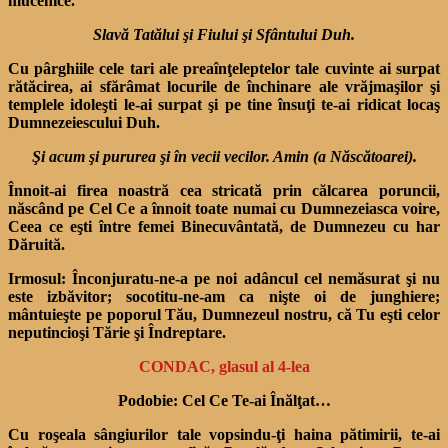
mucenice.
Slavă Tatălui şi Fiului şi Sfântului Duh.
Cu pârghiile cele tari ale preaînţeleptelor tale cuvinte ai sur­pat
rătăcirea, ai sfărâmat locu­rile de închinare ale vrăjmaşi­lor şi
templele idoleşti le-ai surpat şi pe tine însuţi te-ai ridicat locaş
Dumnezeiescului Duh.
Şi acum şi pururea şi în vecii vecilor. Amin (a Născătoarei).
Înnoit-ai firea noastră cea stricată prin călcarea poruncii,
născând pe Cel Ce a înnoit toate numai cu Dumnezeiasca voire,
Ceea ce eşti între femei Binecu­vântată, de Dumnezeu cu har
Dăruită.
Irmosul:
Înconjuratu-ne-a pe noi adâncul cel nemăsurat şi nu
este izbăvitor; socotitu-ne-am ca nişte oi de junghiere;
mântuieşte pe poporul Tău, Dumnezeul nostru, că Tu eşti celor
neputincioşi Tărie şi Îndreptare.
CONDAC, glasul al 4-lea
Podobie: Cel Ce Te-ai Înălţat…
Cu roşeala sângiurilor tale vopsindu-ţi haina pătimirii, te-ai