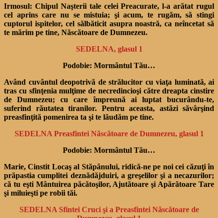
Irmosul:
Chipul Naşterii tale celei Preacurate, l-a arătat rugul
cel aprins care nu se mistuia; şi acum, te rugăm, să stingi
cuptorul ispitelor, cel sălbăticit asupra noastră, ca neînce­tat să
te mărim pe tine, Născătoare de Dumnezeu.
SEDELNA, glasul 1
Podobie: Mormântul Tău…
Având cuvântul deopotrivă de strălucitor cu viaţa lumina­tă, ai
tras cu sfinţenia mulţime de necredincioşi către dreapta cinstire
de Dumnezeu; cu care împreună ai luptat bucurându-te,
suferind răutatea tiranilor. Pentru aceasta, astăzi să­vârşind
preasfinţită pomenirea ta şi te lăudăm pe tine.
SEDELNA Preasfintei Născătoare de Dumnezeu, glasul 1
Podobie: Mormântul Tău…
Marie, Cinstit Locaş al Stăpâ­nului, ridică-ne pe noi cei căzuţi în
prăpastia cumplitei deznădăjduiri, a greşelilor şi a necazuri­lor;
că tu eşti Mântuirea păcă­toşilor, Ajutătoare şi Apărătoare Tare
şi miluieşti pe robii tăi.
SEDELNA Sfintei Cruci şi a Preasfintei Născătoare de