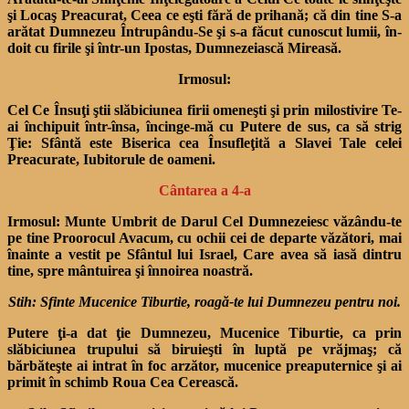
şi Locaş Preacurat, Ceea ce eşti fără de prihană; că din tine S-a
arătat Dumnezeu Întrupându-Se şi s-a făcut cunoscut lumii, în­
doit cu firile şi într-un Ipostas, Dumnezeiască Mireasă.
Irmosul:
Cel Ce Însuţi ştii slăbiciu­nea firii omeneşti şi prin milostivire Te-
ai închipuit într-însa, încinge-mă cu Putere de sus, ca să strig
Ţie: Sfântă este Biserica cea Însufleţită a Slavei Tale celei
Preacurate, Iubitorule de oameni.
Cântarea a 4-a
Irmosul:
Munte Umbrit de Darul Cel Dumnezeiesc văzându-te
pe tine Proorocul Avacum, cu ochii cei de departe văzători, mai
înainte a vestit pe Sfântul lui Israel, Care avea să iasă dintru
tine, spre mântuirea şi înnoirea noastră.
Stih: Sfinte Mucenice Tiburtie, roagă-te lui Dumnezeu pentru noi.
Putere ţi-a dat ţie Dumnezeu, Mucenice Tiburtie, ca prin
slăbiciunea trupului să biruieşti în luptă pe vrăjmaş; că
bărbăteşte ai intrat în foc arzător, mucenice preaputernice şi ai
primit în schimb Roua Cea Cerească.