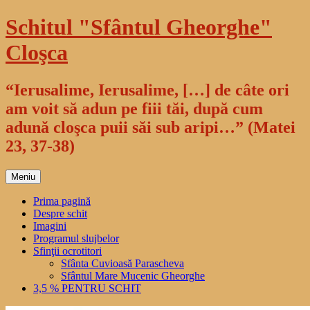
Sari
Schitul "Sfântul Gheorghe"
la
conținut
Cloşca
“Ierusalime, Ierusalime, […] de câte ori
am voit să adun pe fiii tăi, după cum
adună cloşca puii săi sub aripi…” (Matei
23, 37-38)
Meniu
Prima pagină
Despre schit
Imagini
Programul slujbelor
Sfinţii ocrotitori
Sfânta Cuvioasă Parascheva
Sfântul Mare Mucenic Gheorghe
3,5 % PENTRU SCHIT