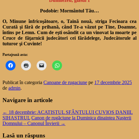
Dumnezeu, glasul 1
Podobie: Mormântul Tău…
O, Minune înfricoşătoare, o, Taină nouă, striga Fecioara cea
Curată şi fără de prihană, când Te-a văzut pe Tine, Doamne,
în­tins pe Lemn. Cum de eşti osân­dit ca un vinovat la moarte pe
Cruce de făţarnicii judecători cei fărădelege, Judecătorule al
tuturor şi Cuvinte!
Partajează asta:
Publicat în categoria
Canoane de rugaciune
pe
17 decembrie 2025
de
admin
.
Navigare în articole
←
18 decembrie: ACATISTUL SFÂNTULUI CUVIOS DANIIL
SIHASTRUL
Canon de rugăciune la Duminica dinaintea Naşterii
Domnului – Canonul Învierii
→
Lasă un răspuns