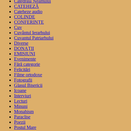
Catedrala Neamului
CATEHEZĂ
Cateheze audio
COLINDE
CONFERINȚE
Cuv
Cuvântul Ierarhului
Cuvantul Patriarhului
Diverse
DONAȚII
EMISIUNI
Evenimente
Fără categorie
Felicitări
Filme ortodoxe
Fotografii
Glasul Bisericii
Icoane
Interviuri
Lecturi
Minuni
Monahism
Paraclise
Poezii
Postul Mare