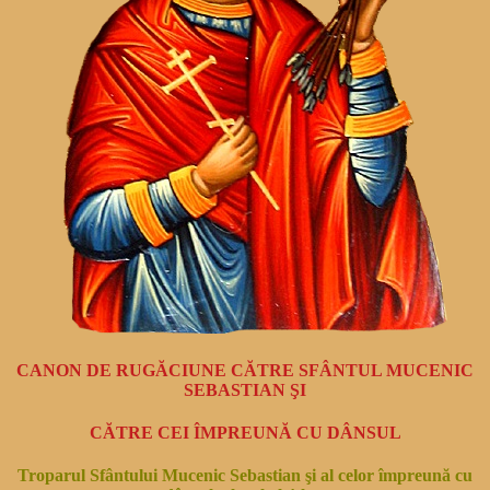
CANON DE RUGĂCIUNE CĂTRE SFÂNTUL MUCENIC
SEBASTIAN ŞI
CĂTRE CEI ÎMPREUNĂ CU DÂNSUL
Troparul Sfântului Mucenic Sebastian şi al celor împreună cu