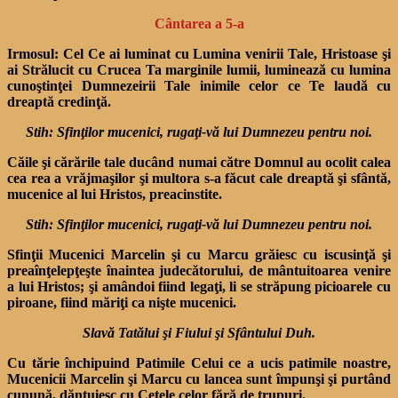
Cântarea a 5-a
Irmosul:
Cel Ce ai luminat cu Lumi­na venirii Tale, Hristoase şi
ai Strălucit cu Crucea Ta marginile lumii, luminează cu lumina
cunoştinţei Dumnezeirii Tale inimile celor ce Te laudă cu
dreaptă credinţă.
Stih: Sfinţilor mucenici, rugaţi-vă lui Dumnezeu pentru noi.
Căile şi cărările tale ducând numai către Domnul au ocolit calea
cea rea a vrăjmaşilor şi multora s-a făcut cale dreaptă şi sfântă,
mucenice al lui Hristos, preacinstite.
Stih: Sfinţilor mucenici, rugaţi-vă lui Dumnezeu pentru noi.
Sfinţii Mucenici Marcelin şi cu Marcu grăiesc cu iscusinţă şi
preaînţelepţeşte înaintea judecătorului, de mântuitoarea venire
a lui Hristos; şi amândoi fiind legaţi, li se stră­pung picioarele cu
piroane, fiind măriţi ca nişte mucenici.
Slavă Tatălui şi Fiului şi Sfântului Duh.
Cu tărie închipuind Patimile Celui ce a ucis patimile noastre,
Mucenicii Marcelin şi Marcu cu lancea sunt împunşi şi purtând
cunu­nă, dănţuiesc cu Cetele celor fără de trupuri.