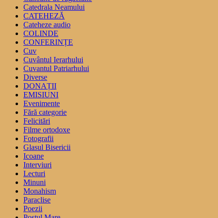
Catedrala Neamului
CATEHEZĂ
Cateheze audio
COLINDE
CONFERINȚE
Cuv
Cuvântul Ierarhului
Cuvantul Patriarhului
Diverse
DONAȚII
EMISIUNI
Evenimente
Fără categorie
Felicitări
Filme ortodoxe
Fotografii
Glasul Bisericii
Icoane
Interviuri
Lecturi
Minuni
Monahism
Paraclise
Poezii
Postul Mare