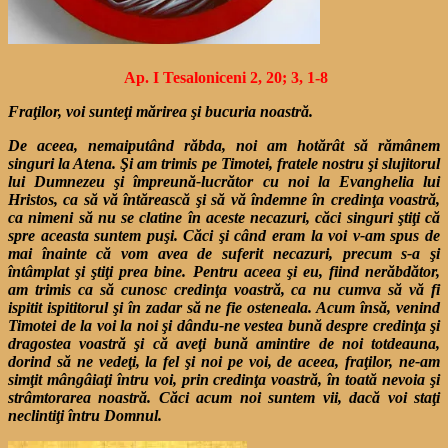
Ap. I Tesaloniceni 2, 20; 3, 1-8
Fraţilor, voi sunteţi mărirea şi bucuria noastră.
De aceea, nemaiputând răbda, noi am hotărât să rămânem
singuri la Atena. Şi am trimis pe Timotei, fratele nostru şi slujitorul
lui Dumnezeu şi împreună-lucrător cu noi la Evanghelia lui
Hristos, ca să vă întărească şi să vă îndemne în credinţa voastră,
ca nimeni să nu se clatine în aceste necazuri, căci singuri ştiţi că
spre aceasta suntem puşi. Căci şi când eram la voi v-am spus de
mai înainte că vom avea de suferit necazuri, precum s-a şi
întâmplat şi ştiţi prea bine. Pentru aceea şi eu, fiind nerăbdător,
am trimis ca să cunosc credinţa voastră, ca nu cumva să vă fi
ispitit ispititorul şi în zadar să ne fie osteneala. Acum însă, venind
Timotei de la voi la noi şi dându-ne vestea bună despre credinţa şi
dragostea voastră şi că aveţi bună amintire de noi totdeauna,
dorind să ne vedeţi, la fel şi noi pe voi, de aceea, fraţilor, ne-am
simţit mângâiaţi întru voi, prin credinţa voastră, în toată nevoia şi
strâmtorarea noastră. Căci acum noi suntem vii, dacă voi staţi
neclintiţi întru Domnul.