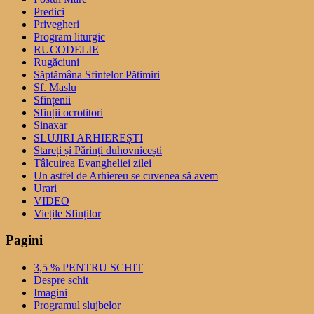
Predici
Privegheri
Program liturgic
RUCODELIE
Rugăciuni
Săptămâna Sfintelor Pătimiri
Sf. Maslu
Sfințenii
Sfinții ocrotitori
Sinaxar
SLUJIRI ARHIEREȘTI
Stareți și Părinți duhovnicești
Tâlcuirea Evangheliei zilei
Un astfel de Arhiereu se cuvenea să avem
Urari
VIDEO
Viețile Sfinților
Pagini
3,5 % PENTRU SCHIT
Despre schit
Imagini
Programul slujbelor