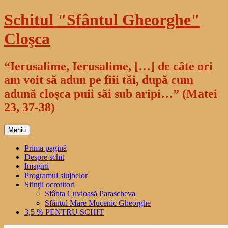
Sari
Schitul "Sfântul Gheorghe"
la
conținut
Cloşca
“Ierusalime, Ierusalime, […] de câte ori
am voit să adun pe fiii tăi, după cum
adună cloşca puii săi sub aripi…” (Matei
23, 37-38)
Meniu
Prima pagină
Despre schit
Imagini
Programul slujbelor
Sfinţii ocrotitori
Sfânta Cuvioasă Parascheva
Sfântul Mare Mucenic Gheorghe
3,5 % PENTRU SCHIT