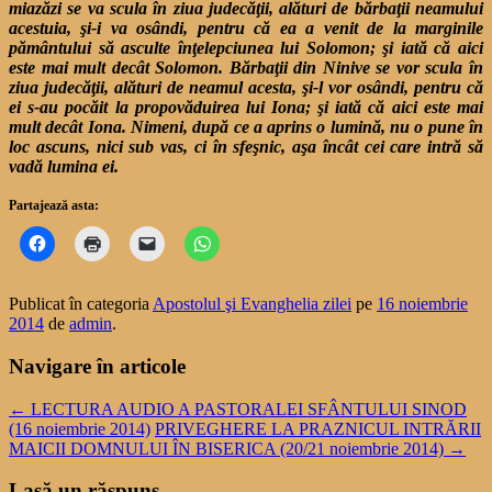
miazăzi se va scula în ziua judecăţii, alături de bărbaţii neamului
acestuia, şi-i va osândi, pentru că ea a venit de la marginile
pământului să asculte înţelepciunea lui Solomon; şi iată că aici
este mai mult decât Solomon. Bărbaţii din Ninive se vor scula în
ziua judecăţii, alături de neamul acesta, şi-l vor osândi, pentru că
ei s-au pocăit la propovăduirea lui Iona; şi iată că aici este mai
mult decât Iona. Nimeni, după ce a aprins o lumină, nu o pune în
loc ascuns, nici sub vas, ci în sfeşnic, aşa încât cei care intră să
vadă lumina ei.
Partajează asta:
Publicat în categoria
Apostolul şi Evanghelia zilei
pe
16 noiembrie
2014
de
admin
.
Navigare în articole
←
LECTURA AUDIO A PASTORALEI SFÂNTULUI SINOD
(16 noiembrie 2014)
PRIVEGHERE LA PRAZNICUL INTRĂRII
MAICII DOMNULUI ÎN BISERICA (20/21 noiembrie 2014)
→
Lasă un răspuns