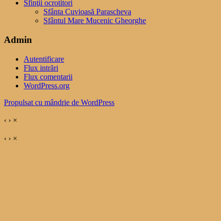
Sfinţii ocrotitori
Sfânta Cuvioasă Parascheva
Sfântul Mare Mucenic Gheorghe
Admin
Autentificare
Flux intrări
Flux comentarii
WordPress.org
Propulsat cu mândrie de WordPress
‹
›
×
‹
›
×