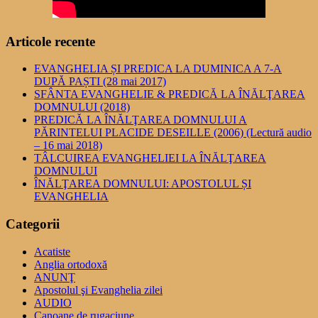
Articole recente
EVANGHELIA ȘI PREDICA LA DUMINICA A 7-A
DUPĂ PAȘTI (28 mai 2017)
SFÂNTA EVANGHELIE & PREDICĂ LA ÎNĂLŢAREA
DOMNULUI (2018)
PREDICĂ LA ÎNĂLŢAREA DOMNULUI A
PĂRINTELUI PLACIDE DESEILLE (2006) (Lectură audio
– 16 mai 2018)
TÂLCUIREA EVANGHELIEI LA ÎNĂLŢAREA
DOMNULUI
ÎNĂLŢAREA DOMNULUI: APOSTOLUL ȘI
EVANGHELIA
Categorii
Acatiste
Anglia ortodoxă
ANUNŢ
Apostolul şi Evanghelia zilei
AUDIO
Canoane de rugaciune