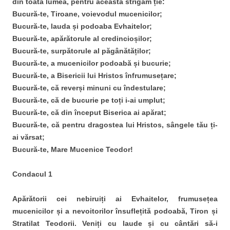
din toată lumea, pentru aceasta strigăm ție:
Bucură-te, Tiroane, voievodul mucenicilor;
Bucură-te, lauda și podoaba Evhaitelor;
Bucură-te, apărătorule al credincioșilor;
Bucură-te, surpătorule al păgânătăților;
Bucură-te, a mucenicilor podoabă și bucurie;
Bucură-te, a Bisericii lui Hristos înfrumusețare;
Bucură-te, că reverși minuni cu îndestulare;
Bucură-te, că de bucurie pe toți i-ai umplut;
Bucură-te, că din început Biserica ai apărat;
Bucură-te, că pentru dragostea lui Hristos, sângele tău ți-
ai vărsat;
Bucură-te, Mare Mucenice Teodor!
Condacul 1
Apărătorii cei nebiruiți ai Evhaitelor, frumusețea
mucenicilor și a nevoitorilor însuflețită podoabă, Tiron și
Stratilat Teodorii. Veniți cu laude și cu cântări să-i