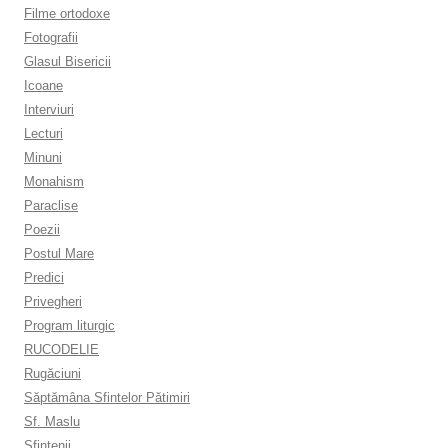
Filme ortodoxe
Fotografii
Glasul Bisericii
Icoane
Interviuri
Lecturi
Minuni
Monahism
Paraclise
Poezii
Postul Mare
Predici
Privegheri
Program liturgic
RUCODELIE
Rugăciuni
Săptămâna Sfintelor Pătimiri
Sf. Maslu
Sfințenii