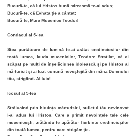
Bucură-te, că lui Hristos bună mireasmă te-ai adus;
Bucură-te, că Evhata ție a cântat;
Bucură-te, Mare Mucenice Teodor!
Condacul al 5-lea
Stea purtătoare de lumină te-ai arătat credincioșilor din
toată lumea, lauda mucenicilor, Teodore Stratilat, că ai
scăpat pe mulți de înșelăciunea idolească și pe Hristos ai
mărturisit și ai luat cunună neveștejită din mâna Domnului
tău, strigând: Aliluia!
Icosul al 5-lea
Strălucind prin biruința mărturisirii, sufletul tău nevinovat
l-ai adus lui Hristos, Care a primit nevoințele tale cele
mucenicești, arătându-te apărător fierbinte credincioșilor
din toată lumea, pentru care strigăm ție: