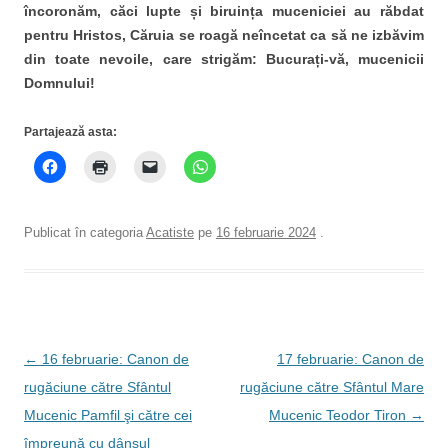
încoronăm, căci lupte și biruința muceniciei au răbdat
pentru Hristos, Căruia se roagă neîncetat ca să ne izbăvim
din toate nevoile, care strigăm: Bucurați-vă, mucenicii
Domnului!
Partajează asta:
Publicat în categoria
Acatiste
pe
16 februarie 2024
.
Navigare
←
16 februarie: Canon de
17 februarie: Canon de
în
rugăciune către Sfântul
rugăciune către Sfântul Mare
articole
Mucenic Pamfil şi către cei
Mucenic Teodor Tiron
→
împreună cu dânsul