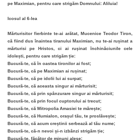
pe Maximian, pentru care strigăm Domnului: Aliluia!
Icosul al 6-lea
Mărturisitor fierbinte te-ai arătat, Mucenice Teodor Tiron,
că fiind dus înaintea tiranului Maximian, nu te-ai rușinat a
mărturisi pe Hristos, ci ai rușinat închinăciunile cele
idolești, pentru care strigăm ție:
Bucură-te, că în oastea tironilor ai fost;
Bucură-te, că pe Maximian ai rușinat;
Bucură-te, că pe idolii lui ai surpat;
Bucură-te, că aceasta singur ai mărturisit;
Bucură-te, că prin spânzurare singur ai mărturisit;
Bucură-te, că prin focul cuptorului ai trecut;
Bucură-te, că Mitropolia Amasiei te mărește;
Bucură-te, că Humialon, orașul tău, te proslăvește;
Bucură-te, că acum creștinii serbează al tău nume;
Bucură-te, că-n nevoi și-n izbânzi strigăm ție;
Bucură-te, făcător de minuni alese;