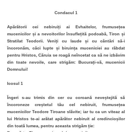
Condacul 1
Apărătorii cei nebiruiți ai Evhaitelor, frumusețea
mucenicilor și a nevoitorilor însuflețită podoabă, Tiron și
Stratilat Teodorii. Veniți cu laude și cu cântări să-i
încoronăm, căci lupte și biruința muceniciei au răbdat
pentru Hristos, Căruia se roagă neîncetat ca să ne izbăvim
din toate nevoile, care strigăm: Bucurați-vă, mucenicii
Domnului!
Icosul 1
Îngeri s-au trimis din cer cu coroană neveștejită să
încoroneze creștetul tău cel nebiruit, frumusețea
mucenicilor Teodore Tiroane slăvite; iar tu ca un viteaz al
lui Hristos te-ai arătat apărător nebiruit al credincioșilor
din toată lumea, pentru aceasta strigăm ție: