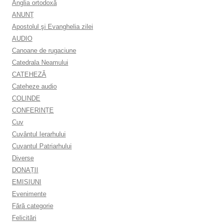
Anglia ortodoxă
ANUNŢ
Apostolul şi Evanghelia zilei
AUDIO
Canoane de rugaciune
Catedrala Neamului
CATEHEZĂ
Cateheze audio
COLINDE
CONFERINȚE
Cuv
Cuvântul Ierarhului
Cuvantul Patriarhului
Diverse
DONAȚII
EMISIUNI
Evenimente
Fără categorie
Felicitări