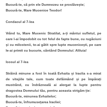
Bucură-te, că prin ele Dumnezeu se proslăvește;
Bucură-te, Mare Mucenice Teodor!
Condacul al 7-lea
Vrând tu, Mare Mucenic Stratilat, a-ți mântui sufletul, pe
care l-ai împodobit cu tot felul de fapte bune, cu rugăciuni
și cu milostenii, te-ai gătit spre lupte mucenicești, pe care
le-ai primit cu bucurie, cântând Domnului: Aliluia!
Icosul al 7-lea
Străină minune a fost în toată Evhaita și Iraclia s-a mirat
de vitejiile tale, cum toate defăimând și pe împărați
mustrând, cu îndrăzneală ai alergat la lupte pentru
dragostea Domnului tău, pentru aceasta strigăm ție:
Bucură-te, minunea Evhaitelor;
Bucură-te, înfrumusețarea Iracliei;