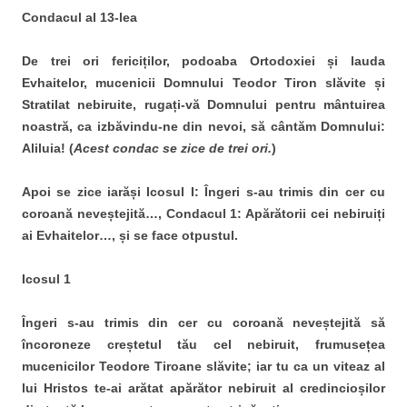
Condacul al 13-lea
De trei ori fericiților, podoaba Ortodoxiei și lauda
Evhaitelor, mucenicii Domnului Teodor Tiron slăvite și
Stratilat nebiruite, rugați-vă Domnului pentru mântuirea
noastră, ca izbăvindu-ne din nevoi, să cântăm Domnului:
Aliluia! (
Acest condac se zice de trei ori.
)
Apoi se zice iarăși Icosul I: Îngeri s-au trimis din cer cu
coroană neveștejită…, Condacul 1: Apărătorii cei nebiruiți
ai Evhaitelor…, și se face otpustul.
Icosul 1
Îngeri s-au trimis din cer cu coroană neveștejită să
încoroneze creștetul tău cel nebiruit, frumusețea
mucenicilor Teodore Tiroane slăvite; iar tu ca un viteaz al
lui Hristos te-ai arătat apărător nebiruit al credincioșilor