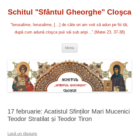
Sari
la
Schitul "Sfântul Gheorghe" Cloşca
conținut
“Ierusalime, Ierusalime, […] de câte ori am voit să adun pe fiii tăi,
după cum adună cloşca puii săi sub aripi…” (Matei 23, 37-38)
Meniu
17 februarie: Acatistul Sfinților Mari Mucenici
Teodor Stratilat și Teodor Tiron
Lasă un răspuns