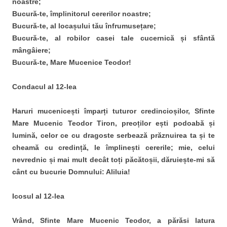
noastre;
Bucură-te, împlinitorul cererilor noastre;
Bucură-te, al locașului tău înfrumusețare;
Bucură-te, al robilor casei tale cucernică și sfântă
mângâiere;
Bucură-te, Mare Mucenice Teodor!
Condacul al 12-lea
Haruri mucenicești împarți tuturor credincioșilor, Sfinte
Mare Mucenic Teodor Tiron, preoților ești podoabă și
lumină, celor ce cu dragoste serbează prăznuirea ta și te
cheamă cu credință, le împlinești cererile; mie, celui
nevrednic și mai mult decât toți păcătoșii, dăruiește-mi să
cânt cu bucurie Domnului: Aliluia!
Icosul al 12-lea
Vrând, Sfinte Mare Mucenic Teodor, a părăsi latura