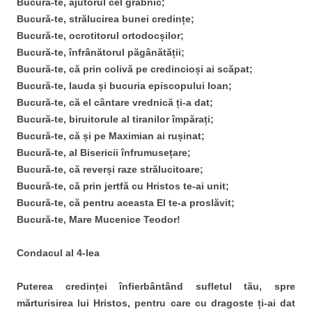
Bucură-te, ajutorul cel grabnic;
Bucură-te, strălucirea bunei credințe;
Bucură-te, ocrotitorul ortodocșilor;
Bucură-te, înfrânătorul păgânătății;
Bucură-te, că prin colivă pe credincioși ai scăpat;
Bucură-te, lauda și bucuria episcopului Ioan;
Bucură-te, că el cântare vrednică ți-a dat;
Bucură-te, biruitorule al tiranilor împărați;
Bucură-te, că și pe Maximian ai rușinat;
Bucură-te, al Bisericii înfrumusețare;
Bucură-te, că reverși raze strălucitoare;
Bucură-te, că prin jertfă cu Hristos te-ai unit;
Bucură-te, că pentru aceasta El te-a proslăvit;
Bucură-te, Mare Mucenice Teodor!
Condacul al 4-lea
Puterea credinței înfierbântând sufletul tău, spre
mărturisirea lui Hristos, pentru care cu dragoste ți-ai dat