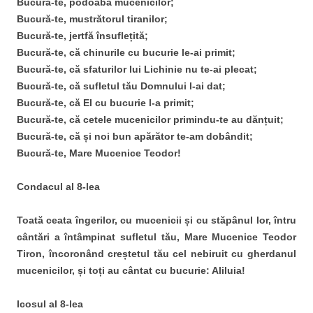
Bucură-te, podoaba mucenicilor;
Bucură-te, mustrătorul tiranilor;
Bucură-te, jertfă însuflețită;
Bucură-te, că chinurile cu bucurie le-ai primit;
Bucură-te, că sfaturilor lui Lichinie nu te-ai plecat;
Bucură-te, că sufletul tău Domnului l-ai dat;
Bucură-te, că El cu bucurie l-a primit;
Bucură-te, că cetele mucenicilor primindu-te au dănțuit;
Bucură-te, că și noi bun apărător te-am dobândit;
Bucură-te, Mare Mucenice Teodor!
Condacul al 8-lea
Toată ceata îngerilor, cu mucenicii și cu stăpânul lor, întru
cântări a întâmpinat sufletul tău, Mare Mucenice Teodor
Tiron, încoronând creștetul tău cel nebiruit cu gherdanul
mucenicilor, și toți au cântat cu bucurie: Aliluia!
Icosul al 8-lea