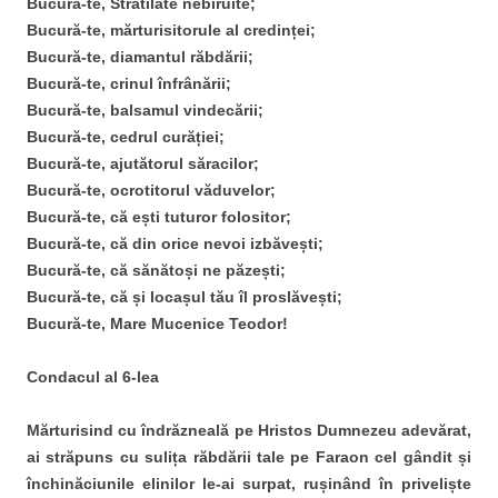
Bucură-te, Stratilate nebiruite;
Bucură-te, mărturisitorule al credinței;
Bucură-te, diamantul răbdării;
Bucură-te, crinul înfrânării;
Bucură-te, balsamul vindecării;
Bucură-te, cedrul curăției;
Bucură-te, ajutătorul săracilor;
Bucură-te, ocrotitorul văduvelor;
Bucură-te, că ești tuturor folositor;
Bucură-te, că din orice nevoi izbăvești;
Bucură-te, că sănătoși ne păzești;
Bucură-te, că și locașul tău îl proslăvești;
Bucură-te, Mare Mucenice Teodor!
Condacul al 6-lea
Mărturisind cu îndrăzneală pe Hristos Dumnezeu adevărat,
ai străpuns cu sulița răbdării tale pe Faraon cel gândit și
închinăciunile elinilor le-ai surpat, rușinând în priveliște