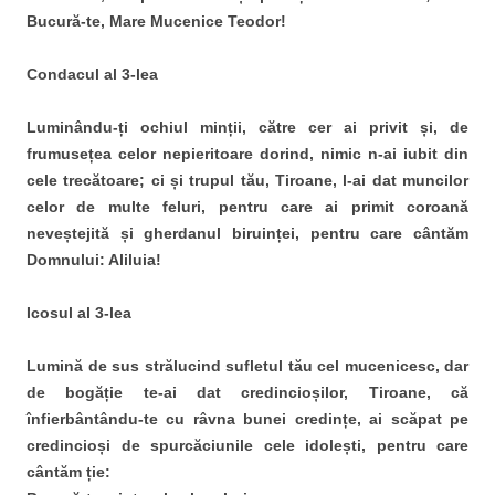
Bucură-te, Mare Mucenice Teodor!
Condacul al 3-lea
Luminându-ți ochiul minții, către cer ai privit și, de
frumusețea celor nepieritoare dorind, nimic n-ai iubit din
cele trecătoare; ci și trupul tău, Tiroane, l-ai dat muncilor
celor de multe feluri, pentru care ai primit coroană
neveștejită și gherdanul biruinței, pentru care cântăm
Domnului: Aliluia!
Icosul al 3-lea
Lumină de sus strălucind sufletul tău cel mucenicesc, dar
de bogăție te-ai dat credincioșilor, Tiroane, că
înfierbântându-te cu râvna bunei credințe, ai scăpat pe
credincioși de spurcăciunile cele idolești, pentru care
cântăm ție: