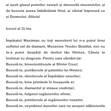
ai auzit glasul puterilor cerești și dansurile mucenicilor, și
de bucuria aceea îmbălsămat fiind, ai cântat împreună cu
ei Domnului: Aliluia!
Icosul al 11-lea
Împăratul Maximian cu toți muncitorii lui n-a putut birui
sufletul cel de diamant, Mucenice Teodor Stratilat, nici nu
te-a putut despărți de doritul tău Hristos, Căruia te
închinai cu dragoste. Pentru care cântăm ție:
Bucură-te, binecinstitorule al Sfintei Cruci;
Bucură-te, purtătorule al patimilor lui Hristos;
Bucură-te, râvnitorule al Împărăției cerurilor;
Bucură-te, bine primitule în locașurile ei;
Bucură-te, diamantul și steaua credinței;
Bucură-te, fulgerul rugăciunilor sfinte;
Bucură-te, primitorule al rugăciunilor noastre;
Bucură-te, veșmântul darurilor care ne acoperi slăbiciunile