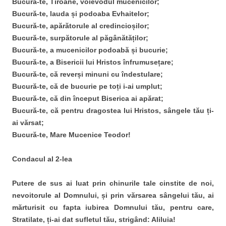
Bucură-te, Tiroane, voievodul mucenicilor;
Bucură-te, lauda și podoaba Evhaitelor;
Bucură-te, apărătorule al credincioșilor;
Bucură-te, surpătorule al păgânătăților;
Bucură-te, a mucenicilor podoabă și bucurie;
Bucură-te, a Bisericii lui Hristos înfrumusețare;
Bucură-te, că reverși minuni cu îndestulare;
Bucură-te, că de bucurie pe toți i-ai umplut;
Bucură-te, că din început Biserica ai apărat;
Bucură-te, că pentru dragostea lui Hristos, sângele tău ți-
ai vărsat;
Bucură-te, Mare Mucenice Teodor!
Condacul al 2-lea
Putere de sus ai luat prin chinurile tale cinstite de noi,
nevoitorule al Domnului, și prin vărsarea sângelui tău, ai
mărturisit cu fapta iubirea Domnului tău, pentru care,
Stratilate, ți-ai dat sufletul tău, strigând: Aliluia!