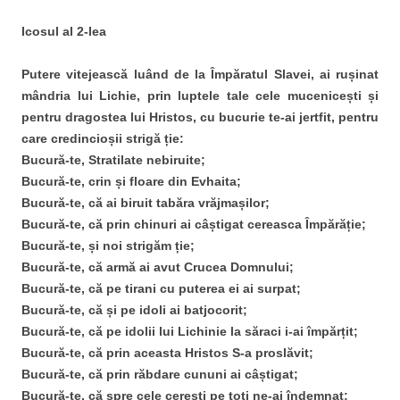
Icosul al 2-lea
Putere vitejească luând de la Împăratul Slavei, ai rușinat
mândria lui Lichie, prin luptele tale cele mucenicești și
pentru dragostea lui Hristos, cu bucurie te-ai jertfit, pentru
care credincioșii strigă ție:
Bucură-te, Stratilate nebiruite;
Bucură-te, crin și floare din Evhaita;
Bucură-te, că ai biruit tabăra vrăjmașilor;
Bucură-te, că prin chinuri ai câștigat cereasca Împărăție;
Bucură-te, și noi strigăm ție;
Bucură-te, că armă ai avut Crucea Domnului;
Bucură-te, că pe tirani cu puterea ei ai surpat;
Bucură-te, că și pe idoli ai batjocorit;
Bucură-te, că pe idolii lui Lichinie la săraci i-ai împărțit;
Bucură-te, că prin aceasta Hristos S-a proslăvit;
Bucură-te, că prin răbdare cununi ai câștigat;
Bucură-te, că spre cele cerești pe toți ne-ai îndemnat;