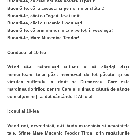
Bucură-te, că credința nevinovată ai păzit;
Bucură-te, că la aceasta și pe noi ne-ai sfătuit;
Bucură-te, căci cu îngerii te-ai unit;
Bucură-te, căci cu ucenicii locuiești;
Bucură-te, că prin chinurile tale pe toți îi veselești;
Bucură-te, Mare Mucenice Teodor!
Condacul al 10-lea
Vrând să-ți mântuiești sufletul și să câștigi viața
nemuritoare, te-ai păzit nevinovat de tot păcatul și cu
virtutea sufletului ai dorit pe Dumnezeu, Care este
marginea doririlor, pentru Care și ultima picătură de sânge
cu mulțumire ți-ai dat cântându-I: Aliluia!
Icosul al 10-lea
Vrând noi, nevrednicii, a-ți lăuda mucenicia și nevoințele
tale, Sfinte Mare Mucenic Teodor Tiron, prin rugăciunile