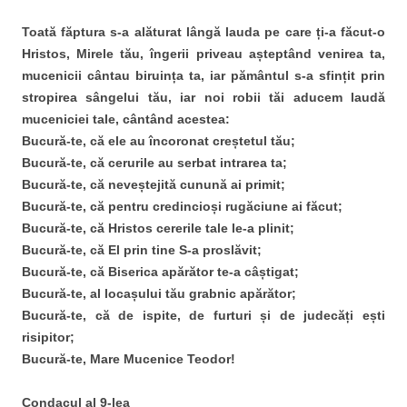
Toată făptura s-a alăturat lângă lauda pe care ți-a făcut-o
Hristos, Mirele tău, îngerii priveau așteptând venirea ta,
mucenicii cântau biruința ta, iar pământul s-a sfințit prin
stropirea sângelui tău, iar noi robii tăi aducem laudă
muceniciei tale, cântând acestea:
Bucură-te, că ele au încoronat creștetul tău;
Bucură-te, că cerurile au serbat intrarea ta;
Bucură-te, că neveștejită cunună ai primit;
Bucură-te, că pentru credincioși rugăciune ai făcut;
Bucură-te, că Hristos cererile tale le-a plinit;
Bucură-te, că El prin tine S-a proslăvit;
Bucură-te, că Biserica apărător te-a câștigat;
Bucură-te, al locașului tău grabnic apărător;
Bucură-te, că de ispite, de furturi și de judecăți ești
risipitor;
Bucură-te, Mare Mucenice Teodor!
Condacul al 9-lea