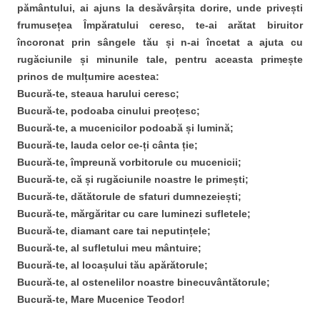
pământului, ai ajuns la desăvârșita dorire, unde privești
frumusețea Împăratului ceresc, te-ai arătat biruitor
încoronat prin sângele tău și n-ai încetat a ajuta cu
rugăciunile și minunile tale, pentru aceasta primește
prinos de mulțumire acestea:
Bucură-te, steaua harului ceresc;
Bucură-te, podoaba cinului preoțesc;
Bucură-te, a mucenicilor podoabă și lumină;
Bucură-te, lauda celor ce-ți cânta ție;
Bucură-te, împreună vorbitorule cu mucenicii;
Bucură-te, că și rugăciunile noastre le primești;
Bucură-te, dătătorule de sfaturi dumnezeiești;
Bucură-te, mărgăritar cu care luminezi sufletele;
Bucură-te, diamant care tai neputințele;
Bucură-te, al sufletului meu mântuire;
Bucură-te, al locașului tău apărătorule;
Bucură-te, al ostenelilor noastre binecuvântătorule;
Bucură-te, Mare Mucenice Teodor!