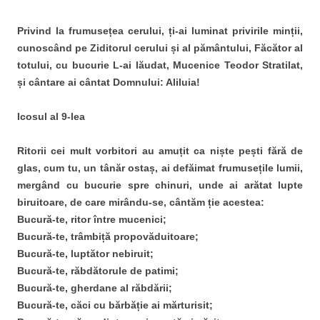
Privind la frumusețea cerului, ți-ai luminat privirile minții,
cunoscând pe Ziditorul cerului și al pământului, Făcător al
totului, cu bucurie L-ai lăudat, Mucenice Teodor Stratilat,
și cântare ai cântat Domnului: Aliluia!
Icosul al 9-lea
Ritorii cei mult vorbitori au amuțit ca niște pești fără de
glas, cum tu, un tânăr ostaș, ai defăimat frumusețile lumii,
mergând cu bucurie spre chinuri, unde ai arătat lupte
biruitoare, de care mirându-se, cântăm ție acestea:
Bucură-te, ritor între mucenici;
Bucură-te, trâmbiță propovăduitoare;
Bucură-te, luptător nebiruit;
Bucură-te, răbdătorule de patimi;
Bucură-te, gherdane al răbdării;
Bucură-te, căci cu bărbăție ai mărturisit;