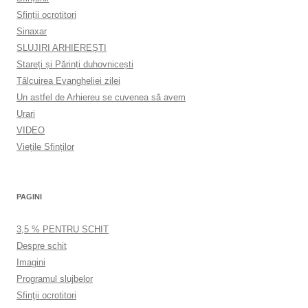
Sfinții ocrotitori
Sinaxar
SLUJIRI ARHIEREȘTI
Stareți și Părinți duhovnicești
Tâlcuirea Evangheliei zilei
Un astfel de Arhiereu se cuvenea să avem
Urari
VIDEO
Viețile Sfinților
PAGINI
3,5 % PENTRU SCHIT
Despre schit
Imagini
Programul slujbelor
Sfinţii ocrotitori