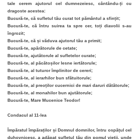
tale cerem ajutorul cel dumnezeiesc, cântându-ți cu
dragoste acestea:
Bucură-te, că sufletul tău curat tot pământul a sfințit;
Bucură-te, că întru suirea ta spre cer, toți diavolii s-au
îngrozit;
Bucură-te, că și văduva ajutorul tău a primit;
Bucură-te, apărătorule de cetate;
Bucură-te, ajutătorule al sufletelor curate;
Bucură-te, al păcătoșilor lesne iertătorule;
Bucură-te, al tuturor împlinitor de cereri;
Bucură-te, al ierarhilor bun sfătuitorule;
Bucură-te, al preoților cucernici de mari daruri dătătorule;
Bucură-te, al monahilor bun ajutătorule;
Bucură-te, Mare Mucenice Teodor!
Condacul al 11-lea
Împăratul împăraților și Domnul domnilor, întru ospățul cel
duhovnicesc, a adăpat sufletul tău din pomul vieții, unde