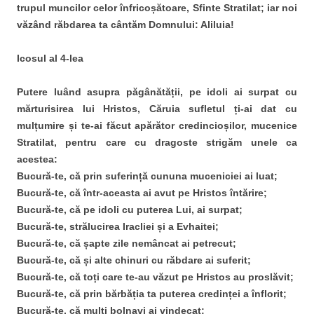
trupul muncilor celor înfricoșătoare, Sfinte Stratilat; iar noi
văzând răbdarea ta cântăm Domnului: Aliluia!
Icosul al 4-lea
Putere luând asupra păgânătății, pe idoli ai surpat cu
mărturisirea lui Hristos, Căruia sufletul ți-ai dat cu
mulțumire și te-ai făcut apărător credincioșilor, mucenice
Stratilat, pentru care cu dragoste strigăm unele ca
acestea:
Bucură-te, că prin suferință cununa muceniciei ai luat;
Bucură-te, că într-aceasta ai avut pe Hristos întărire;
Bucură-te, că pe idoli cu puterea Lui, ai surpat;
Bucură-te, strălucirea Iracliei și a Evhaitei;
Bucură-te, că șapte zile nemâncat ai petrecut;
Bucură-te, că și alte chinuri cu răbdare ai suferit;
Bucură-te, că toți care te-au văzut pe Hristos au proslăvit;
Bucură-te, că prin bărbăția ta puterea credinței a înflorit;
Bucură-te, că mulți bolnavi ai vindecat;