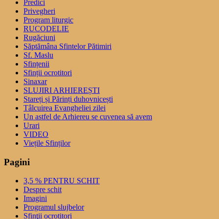
Predici
Privegheri
Program liturgic
RUCODELIE
Rugăciuni
Săptămâna Sfintelor Pătimiri
Sf. Maslu
Sfințenii
Sfinții ocrotitori
Sinaxar
SLUJIRI ARHIEREȘTI
Stareți și Părinți duhovnicești
Tâlcuirea Evangheliei zilei
Un astfel de Arhiereu se cuvenea să avem
Urari
VIDEO
Viețile Sfinților
Pagini
3,5 % PENTRU SCHIT
Despre schit
Imagini
Programul slujbelor
Sfinţii ocrotitori