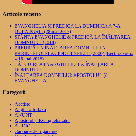
Articole recente
EVANGHELIA ȘI PREDICA LA DUMINICA A 7-A
DUPĂ PAȘTI (28 mai 2017)
SFÂNTA EVANGHELIE & PREDICĂ LA ÎNĂLŢAREA
DOMNULUI (2018)
PREDICĂ LA ÎNĂLŢAREA DOMNULUI A
PĂRINTELUI PLACIDE DESEILLE (2006) (Lectură audio
– 16 mai 2018)
TÂLCUIREA EVANGHELIEI LA ÎNĂLŢAREA
DOMNULUI
ÎNĂLŢAREA DOMNULUI: APOSTOLUL ȘI
EVANGHELIA
Categorii
Acatiste
Anglia ortodoxă
ANUNŢ
Apostolul şi Evanghelia zilei
AUDIO
Canoane de rugaciune