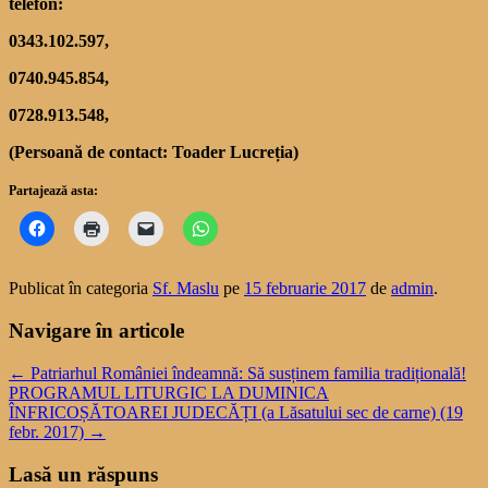
telefon:
0343.102.597,
0740.945.854,
0728.913.548,
(Persoană de contact: Toader Lucreția)
Partajează asta:
Publicat în categoria
Sf. Maslu
pe
15 februarie 2017
de
admin
.
Navigare în articole
←
Patriarhul României îndeamnă: Să susținem familia tradițională!
PROGRAMUL LITURGIC LA DUMINICA
ÎNFRICOȘĂTOAREI JUDECĂȚI (a Lăsatului sec de carne) (19
febr. 2017)
→
Lasă un răspuns