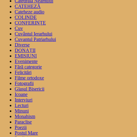
Catedrala Neamului
CATEHEZĂ
Cateheze audio
COLINDE
CONFERINȚE
Cuv
Cuvântul Ierarhului
Cuvantul Patriarhului
Diverse
DONAȚII
EMISIUNI
Evenimente
Fără categorie
Felicitări
Filme ortodoxe
Fotografii
Glasul Bisericii
Icoane
Interviuri
Lecturi
Minuni
Monahism
Paraclise
Poezii
Postul Mare