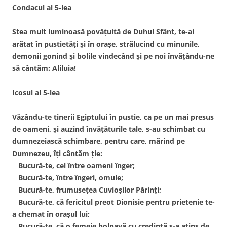
Condacul al 5-lea
Stea mult luminoasă povăţuită de Duhul Sfânt, te-ai
arătat în pustietăţi şi în oraşe, strălucind cu minunile,
demonii gonind şi bolile vindecând şi pe noi învăţându-ne
să cântăm: Aliluia!
Icosul al 5-lea
Văzându-te tinerii Egiptului în pustie, ca pe un mai presus
de oameni, şi auzind învăţăturile tale, s-au schimbat cu
dumnezeiască schimbare, pentru care, mărind pe
Dumnezeu, îţi cântăm ţie:
Bucură-te, cel între oameni înger;
Bucură-te, între îngeri, omule;
Bucură-te, frumuseţea Cuvioşilor Părinţi;
Bucură-te, că fericitul preot Dionisie pentru prietenie te-
a chemat în oraşul lui;
Bucură-te, că o femeie bolnavă cu credinţă s-a atins de