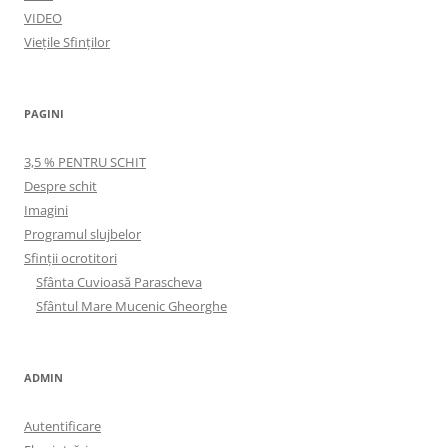
VIDEO
Viețile Sfinților
PAGINI
3,5 % PENTRU SCHIT
Despre schit
Imagini
Programul slujbelor
Sfinţii ocrotitori
Sfânta Cuvioasă Parascheva
Sfântul Mare Mucenic Gheorghe
ADMIN
Autentificare