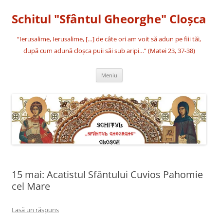
Sari
la
Schitul "Sfântul Gheorghe" Cloşca
conținut
“Ierusalime, Ierusalime, […] de câte ori am voit să adun pe fiii tăi,
după cum adună cloşca puii săi sub aripi…” (Matei 23, 37-38)
Meniu
15 mai: Acatistul Sfântului Cuvios Pahomie
cel Mare
Lasă un răspuns