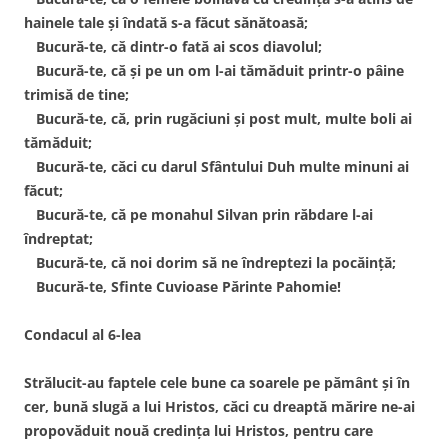
hainele tale şi îndată s-a făcut sănătoasă;
Bucură-te, că dintr-o fată ai scos diavolul;
Bucură-te, că şi pe un om l-ai tămăduit printr-o pâine
trimisă de tine;
Bucură-te, că, prin rugăciuni şi post mult, multe boli ai
tămăduit;
Bucură-te, căci cu darul Sfântului Duh multe minuni ai
făcut;
Bucură-te, că pe monahul Silvan prin răbdare l-ai
îndreptat;
Bucură-te, că noi dorim să ne îndreptezi la pocăinţă;
Bucură-te, Sfinte Cuvioase Părinte Pahomie!
Condacul al 6-lea
Strălucit-au faptele cele bune ca soarele pe pământ şi în
cer, bună slugă a lui Hristos, căci cu dreaptă mărire ne-ai
propovăduit nouă credinţa lui Hristos, pentru care