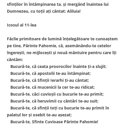
sfinţilor în întâmpinarea ta, şi mergând înaintea lui
Dumnezeu, cu toţii aţi cântat: Aliluia!
Icosul al 11-lea
Făclie primitoare de lumină înţelegătoare te cunoaştem
pe tine, Părinte Pahomie, că, asemănându-te cetelor
îngereşti, ne mijloceşti şi nouă mântuire pentru care îţi
cântăm:
Bucură-te, că ceata proorocilor înainte ţi-a slujit;
Bucură-te, că apostolii te-au întâmpinat;
Bucură-te, că Sfinţii Ierarhi ţi-au cântat;
Bucură-te, că mucenicii la cer te-au ridicat;
Bucură-te, căci cuvioşii cu bucurie te-au primit;
Bucură-te, că heruvimii cu cântări te-au suit;
Bucură-te, că sfinţii toţi cu bucurie te-au primit în
palatul lor şi osebit te-au aşezat;
Bucură-te, Sfinte Cuvioase Părinte Pahomie!