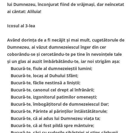
lui Dumnezeu, înconjurat fiind de vrăjmaşi, dar neîncetat
ai cântat: Aliluia!
Icosul al 3-lea
Având dorinţa de a fi necăjit şi mai mult, cugetătorule de
Dumnezeu, ai văzut dumnezeiescul înger din cer
coborându-se şi cercetându-te pe tine în nevoinţele tale
şi un glas ai auzit îmbărbătându-te, iar noi strigăm aşa:
Bucură-te, fiule al dumnezeieştii lumini;
Bucură-te, locaş al Duhului Sfânt;
Bucură-te, făclie nestinsă a liniştii;
Bucură-te, canonul cel drept al înfrânării;
Bucură-te, izgonitorul patimilor omeneşti;
Bucură-te, îmbogăţitorul de dumnezeiescul Dar;
Bucură-te, Părinte al părinţilor întâistătătorule;
Bucură-te, că ai adus lui Dumnezeu viaţa ta;
Bucură-te, că ai fost pildă spre mântuire;
Bucură-te, căci cu sudorile sihăstriei ai stins cărbunii