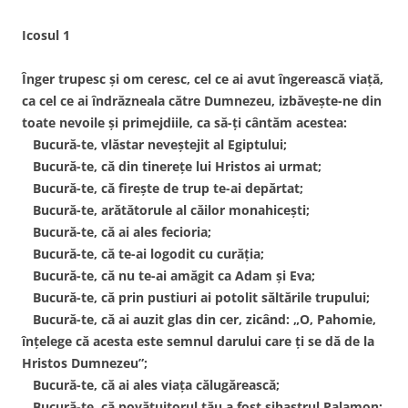
Icosul 1
Înger trupesc şi om ceresc, cel ce ai avut îngerească viaţă,
ca cel ce ai îndrăzneala către Dumnezeu, izbăveşte-ne din
toate nevoile şi primejdiile, ca să-ţi cântăm acestea:
Bucură-te, vlăstar neveştejit al Egiptului;
Bucură-te, că din tinereţe lui Hristos ai urmat;
Bucură-te, că fireşte de trup te-ai depărtat;
Bucură-te, arătătorule al căilor monahiceşti;
Bucură-te, că ai ales fecioria;
Bucură-te, că te-ai logodit cu curăţia;
Bucură-te, că nu te-ai amăgit ca Adam şi Eva;
Bucură-te, că prin pustiuri ai potolit săltările trupului;
Bucură-te, că ai auzit glas din cer, zicând: „O, Pahomie,
înţelege că acesta este semnul darului care ţi se dă de la
Hristos Dumnezeu”;
Bucură-te, că ai ales viaţa călugărească;
Bucură-te, că povăţuitorul tău a fost sihastrul Palamon;