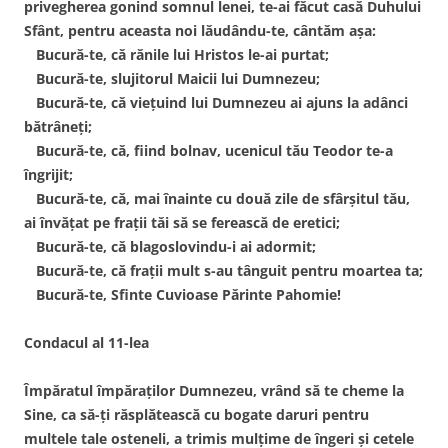
privegherea gonind somnul lenei, te-ai făcut casă Duhului
Sfânt, pentru aceasta noi lăudându-te, cântăm aşa:
Bucură-te, că rănile lui Hristos le-ai purtat;
Bucură-te, slujitorul Maicii lui Dumnezeu;
Bucură-te, că vieţuind lui Dumnezeu ai ajuns la adânci
bătrâneţi;
Bucură-te, că, fiind bolnav, ucenicul tău Teodor te-a
îngrijit;
Bucură-te, că, mai înainte cu două zile de sfârşitul tău,
ai învăţat pe fraţii tăi să se ferească de eretici;
Bucură-te, că blagoslovindu-i ai adormit;
Bucură-te, că fraţii mult s-au tânguit pentru moartea ta;
Bucură-te, Sfinte Cuvioase Părinte Pahomie!
Condacul al 11-lea
Împăratul împăraţilor Dumnezeu, vrând să te cheme la
Sine, ca să-ţi răsplătească cu bogate daruri pentru
multele tale osteneli, a trimis mulţime de îngeri şi cetele