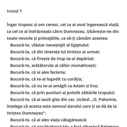
Icosul 1
Înger trupesc şi om ceresc, cel ce ai avut îngerească viaţă,
ca cel ce ai îndrăzneala către Dumnezeu, izbăveşte-ne din
toate nevoile şi primejdiile, ca să-ţi cântăm acestea:
Bucură-te, vlăstar neveştejit al Egiptului;
Bucură-te, că din tinereţe lui Hristos ai urmat;
Bucură-te, că fireşte de trup te-ai depărtat;
Bucură-te, arătătorule al căilor monahiceşti;
Bucură-te, că ai ales fecioria;
Bucură-te, că te-ai logodit cu curăţia;
Bucură-te, că nu te-ai amăgit ca Adam şi Eva;
Bucură-te, că prin pustiuri ai potolit săltările trupului;
Bucură-te, că ai auzit glas din cer, zicând: „O, Pahomie,
înţelege că acesta este semnul darului care ţi se dă de la
Hristos Dumnezeu”;
Bucură-te, că ai ales viaţa călugărească;
Bucură-te, că povăţuitorul tău a fost sihastrul Palamon;