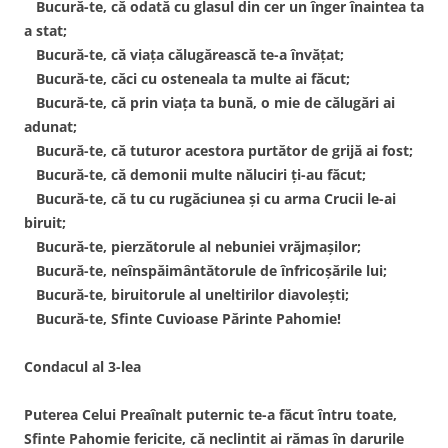
Bucură-te, că odată cu glasul din cer un înger înaintea ta
a stat;
Bucură-te, că viaţa călugărească te-a învăţat;
Bucură-te, căci cu osteneala ta multe ai făcut;
Bucură-te, că prin viaţa ta bună, o mie de călugări ai
adunat;
Bucură-te, că tuturor acestora purtător de grijă ai fost;
Bucură-te, că demonii multe năluciri ţi-au făcut;
Bucură-te, că tu cu rugăciunea şi cu arma Crucii le-ai
biruit;
Bucură-te, pierzătorule al nebuniei vrăjmaşilor;
Bucură-te, neînspăimântătorule de înfricoşările lui;
Bucură-te, biruitorule al uneltirilor diavoleşti;
Bucură-te, Sfinte Cuvioase Părinte Pahomie!
Condacul al 3-lea
Puterea Celui Preaînalt puternic te-a făcut întru toate,
Sfinte Pahomie fericite, că neclintit ai rămas în darurile