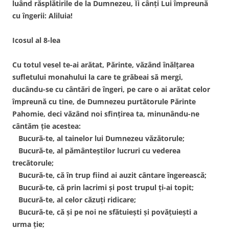
luând răsplătirile de la Dumnezeu, Îi cânţi Lui împreună
cu îngerii: Aliluia!
Icosul al 8-lea
Cu totul vesel te-ai arătat, Părinte, văzând înălţarea
sufletului monahului la care te grăbeai să mergi,
ducându-se cu cântări de îngeri, pe care o ai arătat celor
împreună cu tine, de Dumnezeu purtătorule Părinte
Pahomie, deci văzând noi sfinţirea ta, minunându-ne
cântăm ţie acestea:
Bucură-te, al tainelor lui Dumnezeu văzătorule;
Bucură-te, al pământeştilor lucruri cu vederea
trecătorule;
Bucură-te, că în trup fiind ai auzit cântare îngerească;
Bucură-te, că prin lacrimi şi post trupul ţi-ai topit;
Bucură-te, al celor căzuţi ridicare;
Bucură-te, că şi pe noi ne sfătuieşti şi povăţuieşti a
urma ţie;