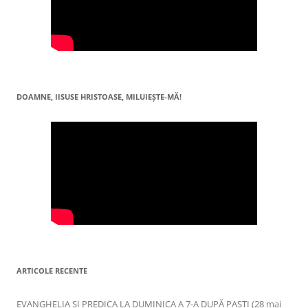
DOAMNE, IISUSE HRISTOASE, MILUIEŞTE-MĂ!
ARTICOLE RECENTE
EVANGHELIA ȘI PREDICA LA DUMINICA A 7-A DUPĂ PAȘTI (28 mai