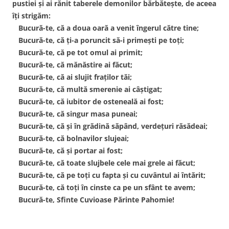
pustiei şi ai rănit taberele demonilor bărbăteşte, de aceea
îţi strigăm:
Bucură-te, că a doua oară a venit îngerul către tine;
Bucură-te, că ţi-a poruncit să-i primeşti pe toţi;
Bucură-te, că pe tot omul ai primit;
Bucură-te, că mănăstire ai făcut;
Bucură-te, că ai slujit fraţilor tăi;
Bucură-te, că multă smerenie ai câştigat;
Bucură-te, că iubitor de osteneală ai fost;
Bucură-te, că singur masa puneai;
Bucură-te, că şi în grădină săpând, verdeţuri răsădeai;
Bucură-te, că bolnavilor slujeai;
Bucură-te, că şi portar ai fost;
Bucură-te, că toate slujbele cele mai grele ai făcut;
Bucură-te, că pe toţi cu fapta şi cu cuvântul ai întărit;
Bucură-te, că toţi în cinste ca pe un sfânt te avem;
Bucură-te, Sfinte Cuvioase Părinte Pahomie!