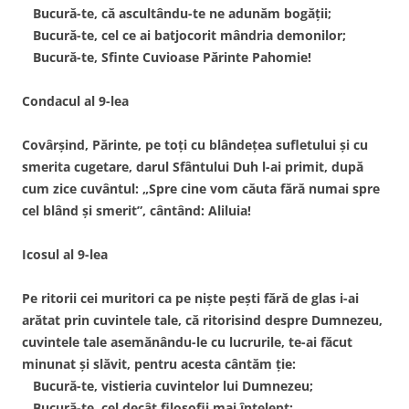
Bucură-te, că ascultându-te ne adunăm bogăţii;
Bucură-te, cel ce ai batjocorit mândria demonilor;
Bucură-te, Sfinte Cuvioase Părinte Pahomie!
Condacul al 9-lea
Covârşind, Părinte, pe toţi cu blândeţea sufletului şi cu
smerita cugetare, darul Sfântului Duh l-ai primit, după
cum zice cuvântul: „Spre cine vom căuta fără numai spre
cel blând şi smerit”, cântând: Aliluia!
Icosul al 9-lea
Pe ritorii cei muritori ca pe nişte peşti fără de glas i-ai
arătat prin cuvintele tale, că ritorisind despre Dumnezeu,
cuvintele tale asemănându-le cu lucrurile, te-ai făcut
minunat şi slăvit, pentru acesta cântăm ţie:
Bucură-te, vistieria cuvintelor lui Dumnezeu;
Bucură-te, cel decât filosofii mai înţelept;