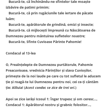
Bucură-te, că închinându-ne sfintelor tale moaşte
izbăvire de patimi primim;
Bucură-te, că prin rugăciunile tale iertare de păcate
luăm;
Bucură-te, apărătorule de grindină, omizi şi insecte;
Bucură-te, că mijloceşti împreună cu Născătoarea de
Dumnezeu pentru mântuirea sufletelor noastre;
Bucură-te, Sfinte Cuvioase Părinte Pahomie!
Condacul al 13-lea
O, Preaînţelepte de Dumnezeu purtătorule, Pahomie
Preacuvioase, vrednicia Părinţilor şi slava Cuvioşilor,
primeşte de la noi laude pe care cu tot sufletul le aducem
ţie şi roagă-te lui Dumnezeu pentru noi, cei ce-ţi cântăm
ţie: Aliluia! (
Acest condac se zice de trei ori.
)
Apoi se zice iarăşi Icosul 1: Înger trupesc şi om ceresc…,
Condacul 1: Apărătorul nostru şi grabnic folositor…,