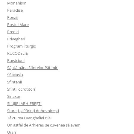
Monahism
Paraclise
Poezii
Postul Mare
Predici
Privegheri
Program liturgic
RUCODELIE
Rugăciuni
Săptămâna Sfintelor Pătimiri
Sf. Maslu
Sfințenii
Sfinții ocrotitori
Sinaxar
SLUJIRI ARHIEREȘTI
Stareți și Părinți duhovnicești
Tâlcuirea Evangheliei zilei
Un astfel de Arhiereu se cuvenea să avem
Urari