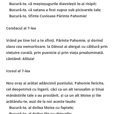
Bucură-te, că meşteşugurile diavoleşti le-ai risipit;
Bucură-te, că satana a fost supus sub picioarele tale;
Bucură-te, Sfinte Cuvioase Părinte Pahomie!
Condacul al 7-lea
Vrând pe tine tot a te sfinţi, Părinte Pahomie, şi dorind
slava cea nemuritoare, la Dânsul ai alergat cu căldură prin
vieţuire curată, prin pusnicie şi prin viaţa prealuminată,
cântând: Aliluia!
Icosul al 7-lea
Nou oraş ai arătat adâncimii pustiului, Pahomie fericite,
cel deopotrivă cu îngerii, căci ca un alt Ierusalim şi Sinai
mănăstirile tale s-au proslăvit, şi ca un alt Moise şi Ilie
arătându-te, auzi de la noi aceste laude:
Bucură-te, al doilea Moise cu faptele;
Bucură-te, al doilea Ilie cu chinurile;