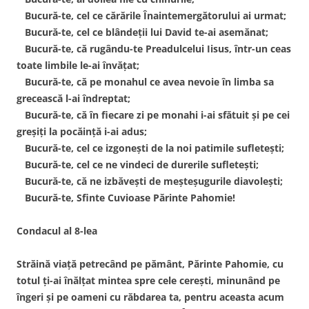
Bucură-te, cel ce cărările Înaintemergătorului ai urmat;
Bucură-te, cel ce blândeţii lui David te-ai asemănat;
Bucură-te, că rugându-te Preadulcelui Iisus, într-un ceas
toate limbile le-ai învăţat;
Bucură-te, că pe monahul ce avea nevoie în limba sa
grecească l-ai îndreptat;
Bucură-te, că în fiecare zi pe monahi i-ai sfătuit şi pe cei
greşiţi la pocăinţă i-ai adus;
Bucură-te, cel ce izgoneşti de la noi patimile sufleteşti;
Bucură-te, cel ce ne vindeci de durerile sufleteşti;
Bucură-te, că ne izbăveşti de meşteşugurile diavoleşti;
Bucură-te, Sfinte Cuvioase Părinte Pahomie!
Condacul al 8-lea
Străină viaţă petrecând pe pământ, Părinte Pahomie, cu
totul ţi-ai înălţat mintea spre cele cereşti, minunând pe
îngeri şi pe oameni cu răbdarea ta, pentru aceasta acum