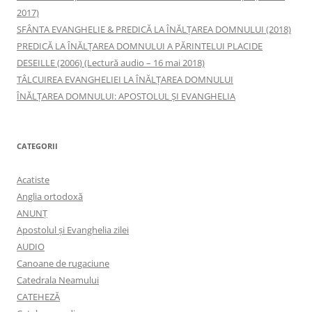
2017)
SFÂNTA EVANGHELIE & PREDICĂ LA ÎNĂLŢAREA DOMNULUI (2018)
PREDICĂ LA ÎNĂLŢAREA DOMNULUI A PĂRINTELUI PLACIDE
DESEILLE (2006) (Lectură audio – 16 mai 2018)
TÂLCUIREA EVANGHELIEI LA ÎNĂLŢAREA DOMNULUI
ÎNĂLŢAREA DOMNULUI: APOSTOLUL ȘI EVANGHELIA
CATEGORII
Acatiste
Anglia ortodoxă
ANUNŢ
Apostolul şi Evanghelia zilei
AUDIO
Canoane de rugaciune
Catedrala Neamului
CATEHEZĂ