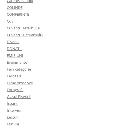
Cateheze audio
COLINDE
CONFERINȚE
Cuv
Cuvântul Ierarhului
Cuvantul Patriarhului
Diverse
DONAȚII
EMISIUNI
Evenimente
Fără categorie
Felicitări
Filme ortodoxe
Fotografii
Glasul Bisericii
Icoane
Interviuri
Lecturi
Minuni