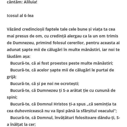
cântăm: Aliluia!
Icosul al 6-lea
Văzând credincioşii faptele tale cele bune şi viaţa ta cea
mai presus de om, cu credinţă alergau ca la un om trimis
de Dumnezeu, primind folosul cererilor, pentru aceasta ai
adunat şapte mii de călugări în multe mănăstiri, iar noi te
lăudăm aşa:
Bucură-te, că ai fost proestos peste multe mănăstiri;
Bucură-te, că acelor şapte mii de călugări le purtai de
grijă;
Bucură-te, că şi pe noi ne ocroteşti;
Bucură-te, că Dumnezeu ţi S-a arătat ţie cu cunună de
spini;
Bucură-te, că Domnul Hristos ţi-a spus „că seminţia ta
cea duhovnicească nu va lipsi până la sfârşitul veacului”;
Bucură-te, că Domnul, învăţături folositoare dându-ţi, S-
a înălţat la cer;