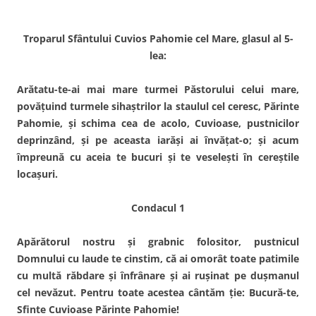
Troparul Sfântului Cuvios Pahomie cel Mare, glasul al 5-
lea:
Arătatu-te-ai mai mare turmei Păstorului celui mare,
povăţuind turmele sihaştrilor la staulul cel ceresc, Părinte
Pahomie, şi schima cea de acolo, Cuvioase, pustnicilor
deprinzând, şi pe aceasta iarăşi ai învăţat-o; şi acum
împreună cu aceia te bucuri şi te veseleşti în cereştile
locaşuri.
Condacul 1
Apărătorul nostru şi grabnic folositor, pustnicul
Domnului cu laude te cinstim, că ai omorât toate patimile
cu multă răbdare şi înfrânare şi ai ruşinat pe duşmanul
cel nevăzut. Pentru toate acestea cântăm ţie: Bucură-te,
Sfinte Cuvioase Părinte Pahomie!