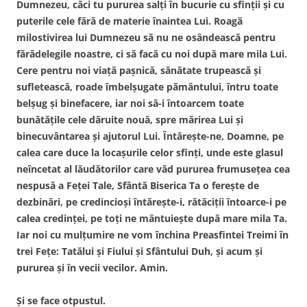
Dumnezeu, căci tu pururea salţi în bucurie cu sfinţii şi cu
puterile cele fără de materie înaintea Lui. Roagă
milostivirea lui Dumnezeu să nu ne osândească pentru
fărădelegile noastre, ci să facă cu noi după mare mila Lui.
Cere pentru noi viaţă paşnică, sănătate trupească şi
sufletească, roade îmbelşugate pământului, întru toate
belşug şi binefacere, iar noi să-i întoarcem toate
bunătăţile cele dăruite nouă, spre mărirea Lui şi
binecuvântarea şi ajutorul Lui. Întăreşte-ne, Doamne, pe
calea care duce la locaşurile celor sfinţi, unde este glasul
neîncetat al lăudătorilor care văd pururea frumuseţea cea
nespusă a Feţei Tale, Sfântă Biserica Ta o fereşte de
dezbinări, pe credincioşi întăreşte-i, rătăciţii întoarce-i pe
calea credinţei, pe toţi ne mântuieşte după mare mila Ta.
Iar noi cu mulţumire ne vom închina Preasfintei Treimi în
trei Feţe: Tatălui şi Fiului şi Sfântului Duh, şi acum şi
pururea şi în vecii vecilor. Amin.
Şi se face otpustul.