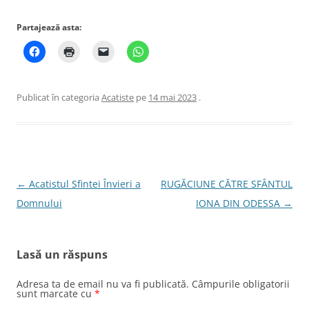
Partajează asta:
Publicat în categoria
Acatiste
pe
14 mai 2023
.
Navigare
←
Acatistul Sfintei Învieri a
RUGĂCIUNE CĂTRE SFÂNTUL
în
Domnului
IONA DIN ODESSA
→
articole
Lasă un răspuns
Adresa ta de email nu va fi publicată.
Câmpurile obligatorii
sunt marcate cu
*