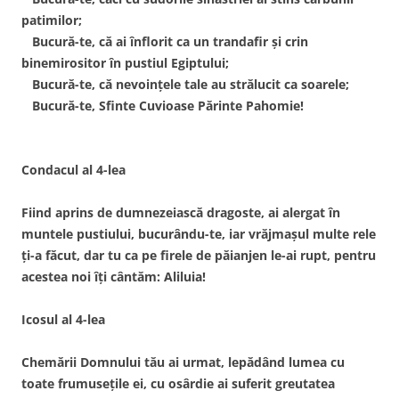
patimilor;
Bucură-te, că ai înflorit ca un trandafir şi crin
binemirositor în pustiul Egiptului;
Bucură-te, că nevoinţele tale au strălucit ca soarele;
Bucură-te, Sfinte Cuvioase Părinte Pahomie!
Condacul al 4-lea
Fiind aprins de dumnezeiască dragoste, ai alergat în
muntele pustiului, bucurându-te, iar vrăjmaşul multe rele
ţi-a făcut, dar tu ca pe firele de păianjen le-ai rupt, pentru
acestea noi îţi cântăm: Aliluia!
Icosul al 4-lea
Chemării Domnului tău ai urmat, lepădând lumea cu
toate frumuseţile ei, cu osârdie ai suferit greutatea