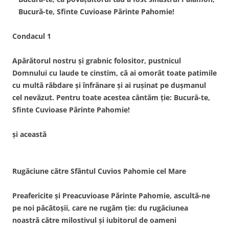
Bucură-te, Sfinte Cuvioase Părinte Pahomie!
Condacul 1
Apărătorul nostru şi grabnic folositor, pustnicul
Domnului cu laude te cinstim, că ai omorât toate patimile
cu multă răbdare şi înfrânare şi ai ruşinat pe duşmanul
cel nevăzut. Pentru toate acestea cântăm ţie: Bucură-te,
Sfinte Cuvioase Părinte Pahomie!
şi această
Rugăciune către Sfântul Cuvios Pahomie cel Mare
Preafericite şi Preacuvioase Părinte Pahomie, ascultă-ne
pe noi păcătoşii, care ne rugăm ţie: du rugăciunea
noastră către milostivul şi iubitorul de oameni