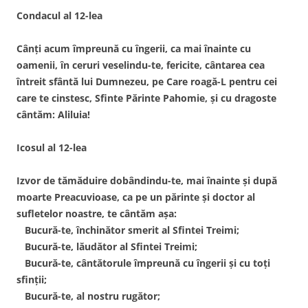
Condacul al 12-lea
Cânţi acum împreună cu îngerii, ca mai înainte cu
oamenii, în ceruri veselindu-te, fericite, cântarea cea
întreit sfântă lui Dumnezeu, pe Care roagă-L pentru cei
care te cinstesc, Sfinte Părinte Pahomie, şi cu dragoste
cântăm: Aliluia!
Icosul al 12-lea
Izvor de tămăduire dobândindu-te, mai înainte şi după
moarte Preacuvioase, ca pe un părinte şi doctor al
sufletelor noastre, te cântăm aşa:
Bucură-te, închinător smerit al Sfintei Treimi;
Bucură-te, lăudător al Sfintei Treimi;
Bucură-te, cântătorule împreună cu îngerii şi cu toţi
sfinţii;
Bucură-te, al nostru rugător;