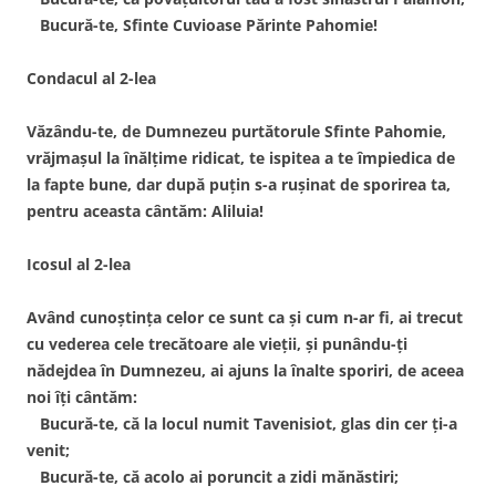
Bucură-te, Sfinte Cuvioase Părinte Pahomie!
Condacul al 2-lea
Văzându-te, de Dumnezeu purtătorule Sfinte Pahomie,
vrăjmaşul la înălţime ridicat, te ispitea a te împiedica de
la fapte bune, dar după puţin s-a ruşinat de sporirea ta,
pentru aceasta cântăm: Aliluia!
Icosul al 2-lea
Având cunoştinţa celor ce sunt ca şi cum n-ar fi, ai trecut
cu vederea cele trecătoare ale vieţii, şi punându-ţi
nădejdea în Dumnezeu, ai ajuns la înalte sporiri, de aceea
noi îţi cântăm:
Bucură-te, că la locul numit Tavenisiot, glas din cer ţi-a
venit;
Bucură-te, că acolo ai poruncit a zidi mănăstiri;