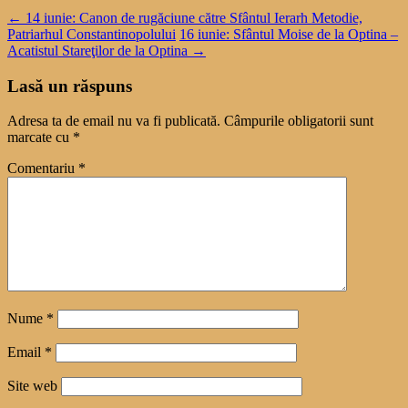
←
14 iunie: Canon de rugăciune către Sfântul Ierarh Metodie,
Patriarhul Constantinopolului
16 iunie: Sfântul Moise de la Optina –
Acatistul Stareţilor de la Optina
→
Lasă un răspuns
Adresa ta de email nu va fi publicată.
Câmpurile obligatorii sunt
marcate cu
*
Comentariu
*
Nume
*
Email
*
Site web