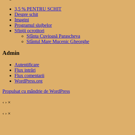
3,5 % PENTRU SCHIT
Despre schit
Imagini
Programul slujbelor
Sfinţii ocrotitori
Sfânta Cuvioasă Parascheva
Sfântul Mare Mucenic Gheorghe
Admin
Autentificare
Flux intrări
Flux comentarii
WordPress.org
Propulsat cu mândrie de WordPress
‹
›
×
‹
›
×