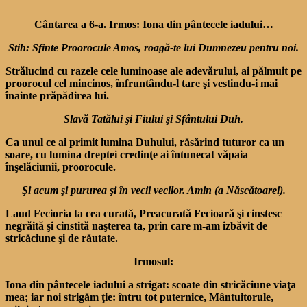
Cântarea a 6-a. Irmos: Iona din pântecele iadului…
Stih: Sfinte Proorocule Amos, roagă-te lui Dumnezeu pentru noi.
Strălucind cu razele cele luminoase ale adevărului, ai pălmuit pe
proorocul cel mincinos, înfruntându-l tare şi vestindu-i mai
înainte prăpădirea lui.
Slavă Tatălui şi Fiului şi Sfântului Duh.
Ca unul ce ai primit lumina Duhului, răsărind tuturor ca un
soare, cu lumina dreptei credinţe ai întunecat văpaia
înşelăciunii, proorocule.
Şi acum şi pururea şi în vecii vecilor. Amin (a Născătoarei).
Laud Fecioria ta cea curată, Preacurată Fecioară şi cinstesc
negrăită şi cinstită naşterea ta, prin care m-am izbăvit de
stricăciune şi de răutate.
Irmosul:
Iona din pântecele iadului a strigat: scoate din stricăciune viaţa
mea; iar noi strigăm ţie: întru tot puternice, Mântuitorule,