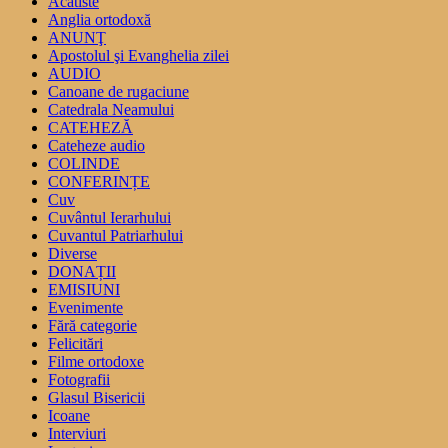
Acatiste
Anglia ortodoxă
ANUNŢ
Apostolul şi Evanghelia zilei
AUDIO
Canoane de rugaciune
Catedrala Neamului
CATEHEZĂ
Cateheze audio
COLINDE
CONFERINȚE
Cuv
Cuvântul Ierarhului
Cuvantul Patriarhului
Diverse
DONAȚII
EMISIUNI
Evenimente
Fără categorie
Felicitări
Filme ortodoxe
Fotografii
Glasul Bisericii
Icoane
Interviuri