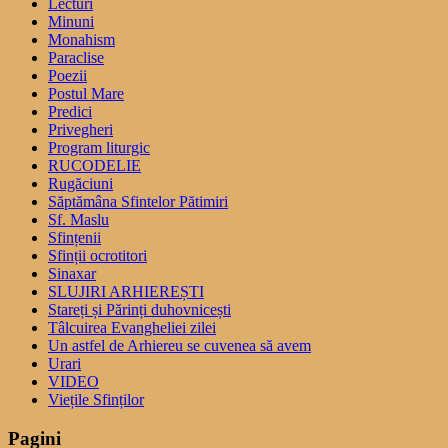
Lecturi
Minuni
Monahism
Paraclise
Poezii
Postul Mare
Predici
Privegheri
Program liturgic
RUCODELIE
Rugăciuni
Săptămâna Sfintelor Pătimiri
Sf. Maslu
Sfințenii
Sfinții ocrotitori
Sinaxar
SLUJIRI ARHIEREȘTI
Stareți și Părinți duhovnicești
Tâlcuirea Evangheliei zilei
Un astfel de Arhiereu se cuvenea să avem
Urari
VIDEO
Viețile Sfinților
Pagini