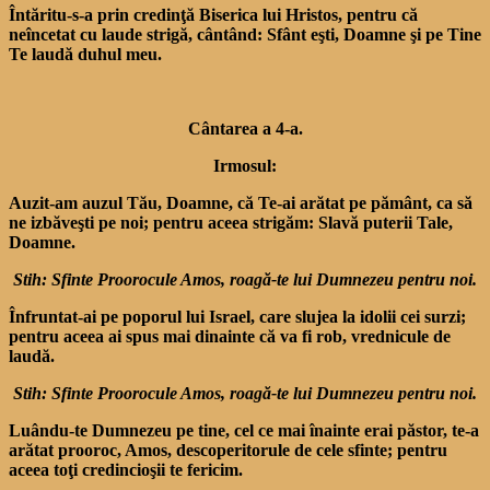
Întăritu-s-a prin credinţă Biserica lui Hristos, pentru că
neîncetat cu laude strigă, cântând: Sfânt eşti, Doamne şi pe Tine
Te laudă duhul meu.
Cântarea a 4-a.
Irmosul:
Auzit-am auzul Tău, Doamne, că Te-ai arătat pe pământ, ca să
ne izbăveşti pe noi; pentru aceea strigăm: Slavă puterii Tale,
Doamne.
Stih: Sfinte Proorocule Amos, roagă-te lui Dumnezeu pentru noi.
Înfruntat-ai pe poporul lui Israel, care slujea la idolii cei surzi;
pentru aceea ai spus mai dinainte că va fi rob, vrednicule de
laudă.
Stih: Sfinte Proorocule Amos, roagă-te lui Dumnezeu pentru noi.
Luându-te Dumnezeu pe tine, cel ce mai înainte erai păstor, te-a
arătat prooroc, Amos, descoperitorule de cele sfinte; pentru
aceea toţi credincioşii te fericim.