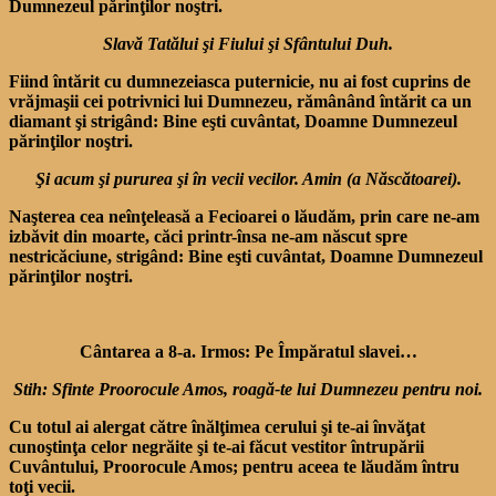
Dumnezeul părinţilor noştri.
Slavă Tatălui şi Fiului şi Sfântului Duh.
Fiind întărit cu dumnezeiasca puternicie, nu ai fost cuprins de
vrăjmaşii cei potrivnici lui Dumnezeu, rămânând întărit ca un
diamant şi strigând: Bine eşti cuvântat, Doamne Dumnezeul
părinţilor noştri.
Şi acum şi pururea şi în vecii vecilor. Amin (a Născătoarei).
Naşterea cea neînţeleasă a Fecioarei o lăudăm, prin care ne-am
izbăvit din moarte, căci printr-însa ne-am născut spre
nestricăciune, strigând: Bine eşti cuvântat, Doamne Dumnezeul
părinţilor noştri.
Cântarea a 8-a. Irmos: Pe Împăratul slavei…
Stih: Sfinte Proorocule Amos, roagă-te lui Dumnezeu pentru noi.
Cu totul ai alergat către înălţimea cerului şi te-ai învăţat
cunoştinţa celor negrăite şi te-ai făcut vestitor întrupării
Cuvântului, Proorocule Amos; pentru aceea te lăudăm întru
toţi vecii.