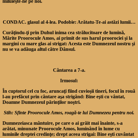
miluieşte-ne pe noi.
CONDAC. glasul al 4-lea. Podobie: Arătatu-Te-ai astăzi lumii…
Curăţindu-ţi prin Duhul inima cea strălucitoare de lumină,
Mărite Proorocule Amos, ai primit de sus harul proorociei şi la
margini cu mare glas ai strigat: Acesta este Dumnezeul nostru şi
nu se va adăuga altul către Dânsul.
Cântarea a 7-a.
Irmosul:
În cuptorul cel cu foc, aruncaţi fiind cuvioşii tineri, focul în rouă
l-au prefăcut prin cântare aşa strigând: Bine eşti cu vântat,
Doamne Dumnezeul părinţilor noştri.
Stih: Sfinte Proorocule Amos, roagă-te lui Dumnezeu pentru noi.
Dumnezeiasca mântuire, pe care o ai grăit mai înainte, s-a
arătat, minunate Proorocule Amos, luminând în lume cu
luminile dreptei credinţe; drept aceea strigai: Bine eşti cuvântat