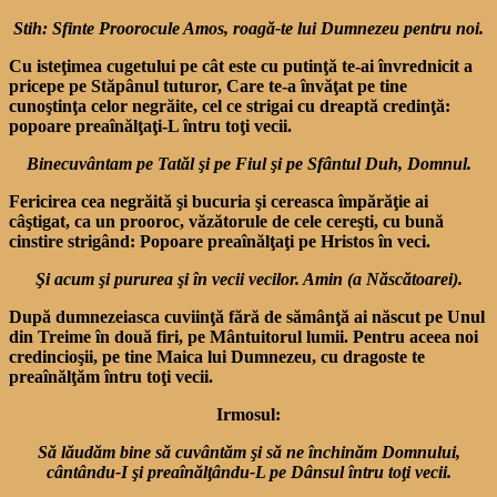
Stih: Sfinte Proorocule Amos, roagă-te lui Dumnezeu pentru noi.
Cu isteţimea cugetului pe cât este cu putinţă te-ai învrednicit a
pricepe pe Stăpânul tuturor, Care te-a învăţat pe tine
cunoştinţa celor negrăite, cel ce strigai cu dreaptă credinţă:
popoare preaînălţaţi-L întru toţi vecii.
Binecuvântam pe Tatăl şi pe Fiul şi pe Sfântul
Duh, Domnul.
Fericirea cea negrăită şi bucuria şi cereasca împărăţie ai
câştigat, ca un prooroc, văzătorule de cele cereşti, cu bună
cinstire strigând: Popoare preaînălţaţi pe Hristos în veci.
Şi acum şi pururea şi în vecii vecilor. Amin (a Născătoarei).
După dumnezeiasca cuviinţă fără de sămânţă ai născut pe Unul
din Treime în două firi, pe Mântuitorul lumii. Pentru aceea noi
credincioşii, pe tine Maica lui Dumnezeu, cu dragoste te
preaînălţăm întru toţi vecii.
Irmosul:
Să lăudăm bine să cuvântăm şi să ne închinăm
Domnului,
cântându-I şi preaînălţându-L pe
Dânsul întru toţi vecii.