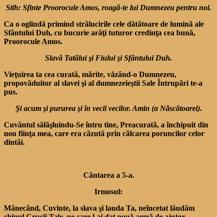
Stih: Sfinte Proorocule Amos, roagă-te lui Dumnezeu pentru noi.
Ca o oglindă primind strălucirile cele dătătoare de lumină ale
Sfântului Duh, cu bucurie arăţi tuturor credinţa cea bună,
Proorocule Amos.
Slavă Tatălui şi Fiului şi Sfântului Duh.
Vieţuirea ta cea curată, mărite, văzând-o Dumnezeu,
propovăduitor al slavei şi al dumnezeieştii Sale Întrupări te-a
pus.
Şi acum şi pururea şi în vecii vecilor. Amin (a Născătoarei).
Cuvântul sălăşluindu-Se întru tine, Preacurată, a închipuit din
nou fiinţa mea, care era căzută prin călcarea poruncilor celor
dintâi.
Cântarea a 5-a.
Irmosul:
Mânecând, Cuvinte, la slava şi lauda Ta, neîncetat lăudăm
chipul Crucii Tale, pe care l-ai dat nouă armă de ajutor.