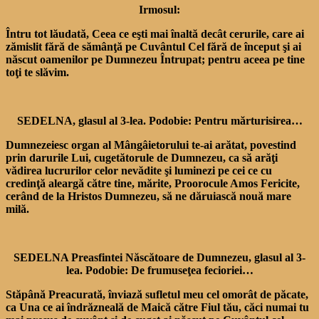
Irmosul:
Întru tot lăudată, Ceea ce eşti mai înaltă decât cerurile, care ai
zămislit fără de sămânţă pe Cuvântul Cel fără de început şi ai
născut oamenilor pe Dumnezeu Întrupat; pentru aceea pe tine
toţi te slăvim.
SEDELNA, glasul al 3-lea. Podobie: Pentru mărturisirea…
Dumnezeiesc organ al Mângâietorului te-ai arătat, povestind
prin darurile Lui, cugetătorule de Dumnezeu, ca să arăţi
vădirea lucrurilor celor nevădite şi luminezi pe cei ce cu
credinţă aleargă către tine, mărite, Proorocule Amos Fericite,
cerând de la Hristos Dumnezeu, să ne dăruiască nouă mare
milă.
SEDELNA Preasfintei Născătoare de Dumnezeu, glasul al 3-
lea. Podobie: De frumuseţea fecioriei…
Stăpână Preacurată, înviază sufletul meu cel omorât de păcate,
ca Una ce ai îndrăzneală de Maică către Fiul tău, căci numai tu