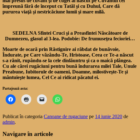
mai presus de cuvânt şi de cuget ai născut pe Cuvântul cel
împreună fără de început cu Tatăl şi cu Duhul, Care dă
pururea viaţă şi nestricăciune lumii şi mare milă.
SEDELNA Sfintei Cruci şi a Preasfintei Născătoare de
Dumnezeu, glasul al 3-lea. Podobie: De frumuseţea fecioriei…
Moarte de ocară prin Răstignire ai răbdat de bunăvoie,
Îndurate, pe Care văzându-Te, Hristoase, Ceea ce Te-a născut
s-a rănit, rupându-se la cele dinlăuntru şi ca o maică plângea.
Cu ale cărei rugăciuni pentru bună îndurarea milei Tale, Unule
Preabune, Iubitorule de oameni, Doamne, milostiveşte-Te şi
mântuieşte lumea, Cel Ce ai ridicat păcatul ei.
Partajează asta:
Publicat în categoria
Canoane de rugaciune
pe
14 iunie 2020
de
admin
.
Navigare în articole