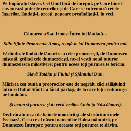
Pe Împăratul slavei, Cel Unul fără de început, pe Care bine-L
cuvintează puterile cerurilor şi de Care se cutremură cetele
îngerilor, lăudaţi-L preoţi, popoare preaînălţaţi-L în veci.
Cântarea a 9-a. Irmos: Întru tot lăudată…
Stih: Sfinte Proorocule Amos, roagă-te lui Dumnezeu pentru noi.
Făcându-te limbă de lămurire a celei prooroceşti, de Dumnezeu
mişcată, grăind cele dumnezeieşti, ne-ai vestit nouă tuturor
dumnezeiasca milostivire; pentru aceea toţi pururea te fericim.
Slavă Tatălui şi Fiului şi Sfântului Duh.
Mărirea cea bună a proorocilor este de negrăit, căci sălăşluind
întru ei Duhul Sfânt i-a făcut părtaşi, de la care toţi credincioşii
ne luminăm.
Şi acum şi pururea şi în vecii vecilor. Amin (a Născătoarei).
Dezbrăcatu-m-ai de hainele omorârii şi ale stricăciunii mele
Fecioară, Ceea ce ai născut oamenilor Haina mântuirii, pe
Dumnezeu Întrupat; pentru aceasta toţi pururea te slăvim.