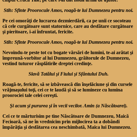
Stih: Sfinte Proorocule Amos, roagă-te lui Dumnezeu pentru noi.
Pe cei omorâţi de lucrarea dezmierdării, ca pe unii ce socoteau
că cele curgătoare sunt statornice, care au desfătare curgătoare
şi pieritoare, i-ai înfruntat, fericite.
Stih: Sfinte Proorocule Amos, roagă-te lui Dumnezeu pentru noi.
Nevoindu-te peste tot cu bogate vărsări de lumini, te-ai arătat şi
împreună-vorbitor al lui Dumnezeu, grăitorule de Dumnezeu,
vestind tuturor răsplătirile dreptei credinţe.
Slavă Tatălui şi Fiului şi Sfântului Duh.
Roagă-te, fericite, să se izbăvească din înşelăciune şi din cursele
vrăjmaşului toţi, cei ce te laudă şi să se lumineze cu lumina
proorociei tale celei cereşti.
Şi acum şi pururea şi în vecii vecilor. Amin (a Născătoarei).
Cei ce te mărturisim pe tine Născătoare de Dumnezeu, Maică
Fecioară, să ne în vrednicim prin mijlocirea ta a dobândi
împărăţia şi desfătarea cea neschimbată, Maica lui Dumnezeu.