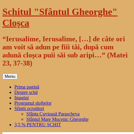
Sari
Schitul "Sfântul Gheorghe"
la
conținut
Cloşca
“Ierusalime, Ierusalime, […] de câte ori
am voit să adun pe fiii tăi, după cum
adună cloşca puii săi sub aripi…” (Matei
23, 37-38)
Meniu
Prima pagină
Despre schit
Imagini
Programul slujbelor
Sfinţii ocrotitori
Sfânta Cuvioasă Parascheva
Sfântul Mare Mucenic Gheorghe
3,5 % PENTRU SCHIT