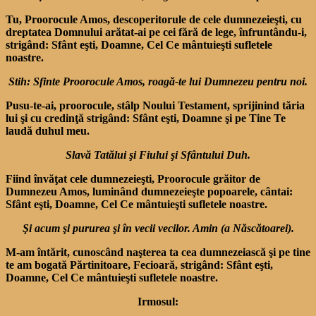
Tu, Proorocule Amos, descoperitorule de cele dumnezeieşti, cu
dreptatea Domnului arătat-ai pe cei fără de lege, înfruntându-i,
strigând: Sfânt eşti, Doamne, Cel Ce mântuieşti sufletele
noastre.
Stih: Sfinte Proorocule Amos, roagă-te lui Dumnezeu pentru noi.
Pusu-te-ai, proorocule, stâlp Noului Testament, sprijinind tăria
lui şi cu credinţă strigând: Sfânt eşti, Doamne şi pe Tine Te
laudă duhul meu.
Slavă Tatălui şi Fiului şi Sfântului Duh.
Fiind învăţat cele dumnezeieşti, Proorocule grăitor de
Dumnezeu Amos, luminând dumnezeieşte popoarele, cântai:
Sfânt eşti, Doamne, Cel Ce mântuieşti sufletele noastre.
Şi acum şi pururea şi în vecii vecilor. Amin (a Născătoarei).
M-am întărit, cunoscând naşterea ta cea dumnezeiască şi pe tine
te am bogată Părtinitoare, Fecioară, strigând: Sfânt eşti,
Doamne, Cel Ce mântuieşti sufletele noastre.
Irmosul: