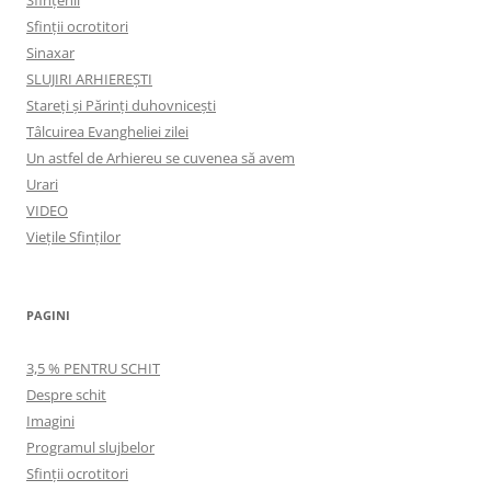
Sfinții ocrotitori
Sinaxar
SLUJIRI ARHIEREȘTI
Stareți și Părinți duhovnicești
Tâlcuirea Evangheliei zilei
Un astfel de Arhiereu se cuvenea să avem
Urari
VIDEO
Viețile Sfinților
PAGINI
3,5 % PENTRU SCHIT
Despre schit
Imagini
Programul slujbelor
Sfinţii ocrotitori