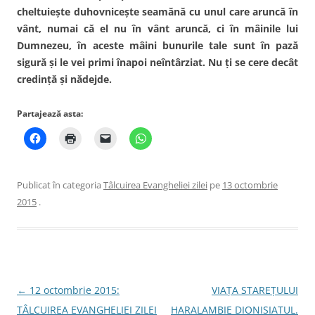
cheltuieşte duhovniceşte seamănă cu unul care aruncă în
vânt, numai că el nu în vânt aruncă, ci în mâinile lui
Dumnezeu, în aceste mâini bunurile tale sunt în pază
sigură şi le vei primi înapoi neîntârziat. Nu ţi se cere decât
credinţă şi nădejde.
Partajează asta:
Publicat în categoria
Tâlcuirea Evangheliei zilei
pe
13 octombrie
2015
.
Navigare
←
12 octombrie 2015:
VIAȚA STAREȚULUI
în
TÂLCUIREA EVANGHELIEI ZILEI
HARALAMBIE DIONISIATUL.