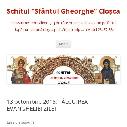
Sari
la
Schitul "Sfântul Gheorghe" Cloşca
conținut
“Ierusalime, Ierusalime, […] de câte ori am voit să adun pe fiii tăi,
după cum adună cloşca puii săi sub aripi…” (Matei 23, 37-38)
Meniu
13 octombrie 2015: TÂLCUIREA
EVANGHELIEI ZILEI
Lasă un răspuns