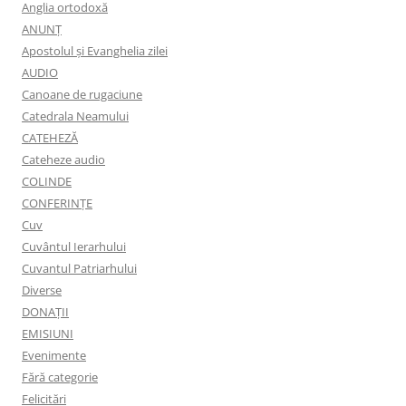
Anglia ortodoxă
ANUNŢ
Apostolul şi Evanghelia zilei
AUDIO
Canoane de rugaciune
Catedrala Neamului
CATEHEZĂ
Cateheze audio
COLINDE
CONFERINȚE
Cuv
Cuvântul Ierarhului
Cuvantul Patriarhului
Diverse
DONAȚII
EMISIUNI
Evenimente
Fără categorie
Felicitări