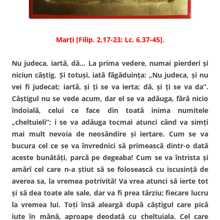
Marţi [Filip. 2,17-23; Lc. 6,37-45].
Nu judeca, iartă, dă… La prima vedere, numai pierderi şi
niciun câştig. Şi totuşi, iată făgăduinţa: „Nu judeca, şi nu
vei fi judecat; iartă, şi ţi se va ierta; dă, şi ţi se va da”.
Câştigul nu se vede acum, dar el se va adăuga, fără nicio
îndoială, celui ce face din toată inima numitele
„cheltuieli”; i se va adăuga tocmai atunci când va simţi
mai mult nevoia de neosândire şi iertare. Cum se va
bucura cel ce se va învrednici să primească dintr-o dată
aceste bunătăţi, parcă pe degeaba! Cum se va întrista şi
amărî cel care n-a ştiut să se folosească cu iscusinţă de
averea sa, la vremea potrivită! Va vrea atunci să ierte tot
şi să dea toate ale sale, dar va fi prea târziu; fiecare lucru
la vremea lui. Toţi însă aleargă după câştigul care pică
iute în mână, aproape deodată cu cheltuiala. Cel care