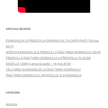
ARTICOLE RECENTE
EVANGHELIA ȘI PREDICA LA DUMINICA A 7-A DUPĂ PAȘTI (28 mai
2017)
SFÂNTA EVANGHELIE & PREDICĂ LA ÎNĂLŢAREA DOMNULUI (2018)
PREDICĂ LA ÎNĂLŢAREA DOMNULUI A PĂRINTELUI PLACIDE
DESEILLE (2006) (Lectură audio – 16 mai 2018)
TÂLCUIREA EVANGHELIEI LA ÎNĂLŢAREA DOMNULUI
ÎNĂLŢAREA DOMNULUI: APOSTOLUL ȘI EVANGHELIA
CATEGORII
Acatiste