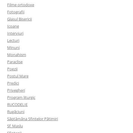
Filme ortodoxe
Fotografii
Glasul Bisericii
Icoane
Interviuri
Lecturi
Minuni
Monahism
Paraclise
Poezii
Postul Mare
Predici
Privegheri
Program liturgic
RUCODELIE
Rugăciuni
Săptămâna Sfintelor Pătimiri
Sf. Maslu
Sfințenii