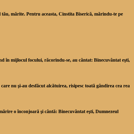
ul tău, mărite. Pentru aceasta, Cinstita Biserică, mărindu-te pe
nd în mijlocul focului, răcorindu-se, au cântat: Binecuvântat eşti,
are nu şi-au des­făcut alcătuirea, risipesc toată gândirea cea rea
 mărire o înconjoară şi cântă: Binecuvântat eşti, Dum­nezeul