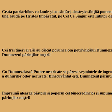
Ceata patriarhilor, cu laude şi cu cântări, cinsteşte sfinţită pomen
tine, laudă pe Hristos Împăra­tul, pe Cel Ce Singur este Iubitor d
Cei trei tineri ai Tăi au căl­cat porunca cea potrivnicălui Dumneze
Dumnezeul părinţilor noştri!
Cu Dumnezeiască Putere ne­stricate se păzesc veşmintele de îngropa
a duhurilor ce­lor necurate: Binecuvântat eşti, Dumnezeul părinţil
Împreună aleargă păstorii şi poporul cel binecredincios şi supunân
părinţilor noştri!