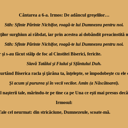
Cântarea a 6-a. Irmos: De adâncul greşelilor…
Stih: Sfinte Părinte Nichifor, roagă-te lui Dumnezeu pentru noi.
ţilor surghiun ai răbdat, iar prin acestea ai dobândit preacinstită 
Stih: Sfinte Părinte Nichifor, roagă-te lui Dumnezeu pentru noi.
i s-au făcut stâlp de foc al Cinstitei Biserici, fericite.
Slavă Tatălui şi Fiului şi Sfântului Duh.
urtând Biserica racla şi ţărâna ta, înţelepte, se împo­dobeşte cu ele
Şi acum şi pururea şi în vecii vecilor. Amin (a Născătoarei).
l naşterii tale, mărindu-te pe tine ca pe Una ce eşti mai presus decât
Irmosul:
 Tale cel neurmat: din stricăciune, Dumnezeule, scoate-mă.