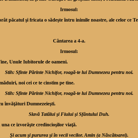
Irmosul:
t păcatul şi fricata o sădeşte întru inimile noastre, ale celor ce 
Cântarea a 4-a.
Irmosul:
ine, Unule Iubitorule de oameni.
Stih: Sfinte Părinte Nichifor, roagă-te lui Dumnezeu pentru noi.
ăduiri, noi cei ce te cinstim pe tine.
Stih: Sfinte Părinte Nichifor, roagă-te lui Dumnezeu pentru noi.
l cu învăţături Dumnezeieşti.
Slavă Tatălui şi Fiului şi Sfântului Duh.
 una ce izvorăşte cre­dincioşilor viaţă.
Şi acum şi pururea şi în vecii vecilor. Amin (a Născătoarei).