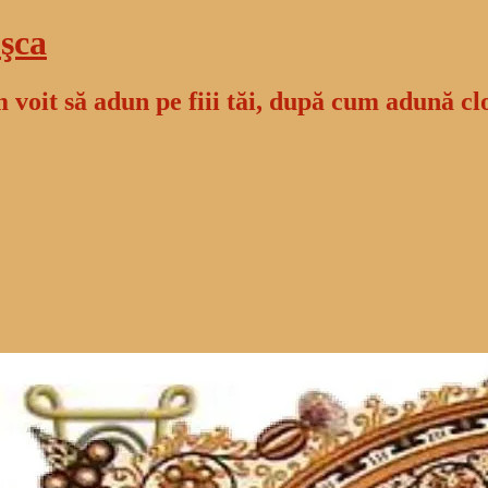
şca
 voit să adun pe fiii tăi, după cum adună cl