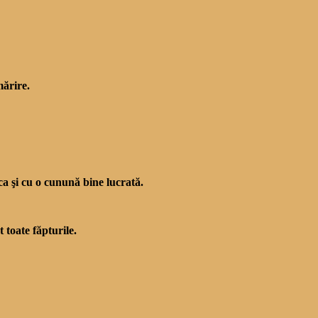
mărire.
 ca şi cu o cunună bine lucrată.
 toate făpturile.