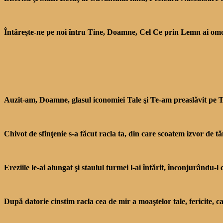
Întăreşte-ne pe noi întru Tine, Doamne, Cel Ce prin Lemn ai omorâ
Auzit-am, Doamne, glasul iconomiei Tale şi Te-am preaslăvit pe T
Chivot de sfinţenie s-a făcut racla ta, din care scoatem izvor de tăm
Ereziile le-ai alungat şi staulul turmei l-ai întărit, înconjurându-
După datorie cinstim racla cea de mir a moaştelor tale, fe­ricite, ca