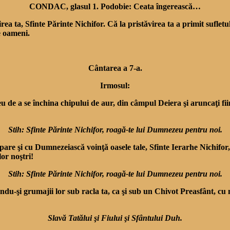
CONDAC, glasul 1. Podobie: Ceata îngerească…
irea ta, Sfinte Părinte Nichifor. Că la pristăvirea ta a primit suflet
e oameni.
Cântarea a 7-a.
Irmosul:
u de a se închina chipului de aur, din câmpul Deiera şi aruncaţi fii
Stih: Sfinte Părinte Nichifor, roagă-te lui Dumnezeu pentru noi.
re şi cu Dumnezeiască voinţă oasele tale, Sfinte Ierarhe Nichifor, c
or noştri!
Stih: Sfinte Părinte Nichifor, roagă-te lui Dumnezeu pentru noi.
du-şi grumajii lor sub ra­cla ta, ca şi sub un Chivot Prea­sfânt, cu
Slavă Tatălui şi Fiului şi Sfântului Duh.