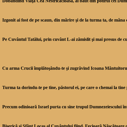
Dobândind Viaţa Cea Nestricăcioasă, ai băut din potirul cel Dumnez
Izgonit ai fost de pe scaun, din mărire şi de la turma ta, de mâna cea
Pe Cuvântul Tatălui, prin cu­vânt L-ai zămislit şi mai presus de cu
Cu arma Crucii împlătoşându-te şi zugrăvind Icoana Mântuitorului
Turma ta dorindu-te pe tine, păstorul ei, pe care o chemai la tine p
Precum odinioară Israel pur­ta cu sine trupul Dumnezeiescu­lui înţe
Biserică şi Sfânt Locaş al Cu­vântului fiind, Fecioară Născă­toare