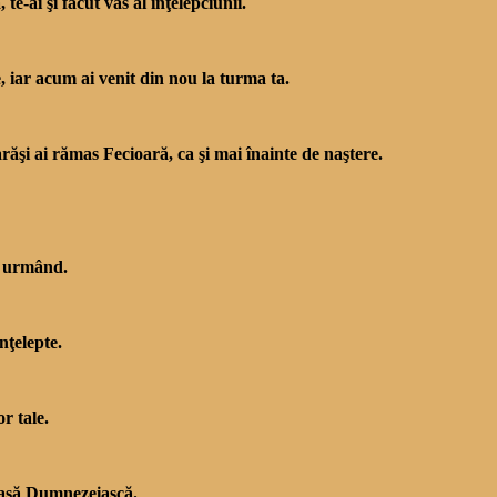
-ai şi făcut vas al înţelepciunii.
e, iar acum ai ve­nit din nou la turma ta.
răşi ai rămas Fecioară, ca şi mai înainte de naştere.
i urmând.
nţelepte.
r tale.
reasă Dumnezeiască.