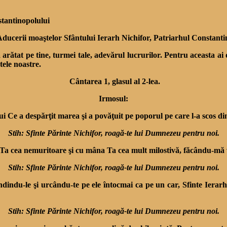
ucerii moaştelor Sfântului Ierarh Nichifor, Patriarhul Constantino
a arătat pe tine, turmei tale, adevărul lucrurilor. Pentru aceasta ai
ele noastre.
Cântarea 1, glasul al 2-lea.
Irmosul:
i Ce a despărţit marea şi a povăţuit pe poporul pe care l-a scos din 
Stih: Sfinte Părinte Nichifor, roagă-te lui Dumnezeu pentru noi.
a Ta cea nemuritoare şi cu mâna Ta cea mult milostivă, făcându-mă v
Stih: Sfinte Părinte Nichifor, roagă-te lui Dumnezeu pentru noi.
dindu-le şi urcându-te pe ele întocmai ca pe un car, Sfinte Ierarhe
Stih: Sfinte Părinte Nichifor, roagă-te lui Dumnezeu pentru noi.