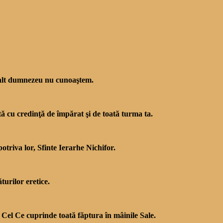
e alt dumnezeu nu cunoaştem.
tă cu credinţă de împărat şi de toată turma ta.
otriva lor, Sfinte Ierarhe Nichifor.
turilor eretice.
e Cel Ce cuprinde toată făptura în mâinile Sale.