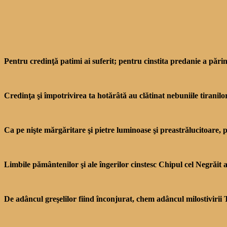
Pentru credinţă patimi ai suferit; pentru cinstita predanie a părin
Credinţa şi împotrivirea ta hotărâtă au clătinat nebuniile tiranilor ş
Ca pe nişte mărgăritare şi pietre luminoase şi preastrălucitoare, p
Limbile pământenilor şi ale îngerilor cinstesc Chipul cel Ne­grăit a
De adâncul greşelilor fiind înconjurat, chem adân­cul milostivirii