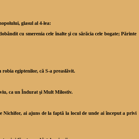
polului, glasul al 4-lea:
 dobândit cu smerenia cele înalte şi cu sărăcia cele bogate; Părinte
robia egiptenilor, că S-a preaslăvit.
iu, ca un Îndurat şi Mult Milostiv.
 Nichifor, ai ajuns de la faptă la locul de unde ai început a privi