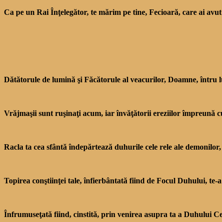
Ca pe un Rai Înţelegător, te mărim pe tine, Fecioară, care ai avut
Dătătorule de lumină şi Făcătorule al veacurilor, Doamne, întru 
Vrăjmaşii sunt ruşinaţi acum, iar învăţătorii ereziilor împreu­nă 
Racla ta cea sfântă îndepăr­tează duhurile cele rele ale de­monilor
Topirea conştiinţei tale, în­fierbântată fiind de Focul Duhu­lui, te-
Înfrumuseţată fiind, cinstită, prin venirea asupra ta a Duhu­lui Ce