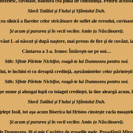
eiesc, cuvioase, bău­tura cea plină de chibzuinţă. Pentru aceasta, te
Slavă Tatălui şi Fiului şi Sfântului Duh.
 silnică a fiarelor ce­lor stricătoare de suflet ale ere­sului, cuvioas
Şi acum şi pururea şi în vecii vecilor. Amin (a Născătoarei).
vânt L-ai născut şi după naştere, mai presus de fire şi de cuvânt, ia
Cântarea a 3-a. Irmos: Întăreşte-ne pe noi…
Stih: Sfinte Părinte Nichifor, roagă-te lui Dumnezeu pentru noi.
, te închini ei cu dreaptă credinţă, aşezăminte­lor celor părinteşt
Stih: Sfinte Părinte Nichifor, roagă-te lui Dumnezeu pentru noi.
e nume şi alungai lupii cu toiagul credinţei, la tine alear­gă acum, î
Slavă Tatălui şi Fiului şi Sfântului Duh.
lept Iosif, tot aşa acum Biserica lui Hristos cinsteşte racla moaştelo
Şi acum şi pururea şi în vecii vecilor. Amin (a Născătoarei).
 de Dumnezeu, fii şi mie Curăţire de greşelile mele, Prea­sfântă Mi