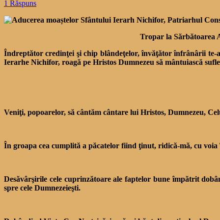
1 Răspuns
Tropar la Sărbătoarea Ad
Îndreptător credinţei şi chip blândeţelor, învăţător înfrânârii te-
Ierarhe Nichifor, roagă pe Hristos Dumnezeu să mântuiască suflet
Veniţi, popoarelor, să cân­tăm cântare lui Hristos, Dumnezeu, Celu
În groapa cea cumplită a păcatelor fiind ţinut, ridică-mă, cu voi
Desăvârşirile cele cuprinză­toare ale faptelor bune împătrit dobân
spre cele Dumnezeieşti.