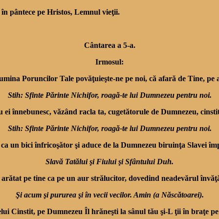
 în pântece pe Hristos, Lemnul vieţii.
Cântarea a 5-a.
Irmosul:
lumina Poruncilor Tale povăţuieşte-ne pe noi, că afară de Tine, p
Stih: Sfinte Părinte Nichifor, roagă-te lui Dumnezeu pentru noi.
cu ei înnebunesc, văzând racla ta, cugetătorule de Dum­nezeu, cinsti
Stih: Sfinte Părinte Nichifor, roagă-te lui Dumnezeu pentru noi.
, ca un bici înfricoşător şi aduce de la Dumnezeu biru­inţa Slavei împ
Slavă Tatălui şi Fiului şi Sfântului Duh.
a arătat pe tine ca pe un aur strălucitor, dovedind ne­adevărul învăţă
Şi acum şi pururea şi în vecii vecilor. Amin (a Născătoarei).
lui Cinstit, pe Dumnezeu Îl hrăneşti la sânul tău şi-L ţii în braţe p