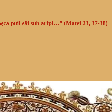
oşca puii săi sub aripi…” (Matei 23, 37-38)