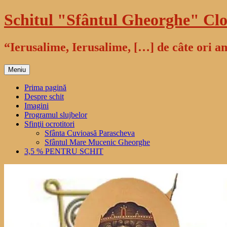
Sari
Schitul "Sfântul Gheorghe" Clo
la
conținut
“Ierusalime, Ierusalime, […] de câte ori am
Meniu
Prima pagină
Despre schit
Imagini
Programul slujbelor
Sfinţii ocrotitori
Sfânta Cuvioasă Parascheva
Sfântul Mare Mucenic Gheorghe
3,5 % PENTRU SCHIT