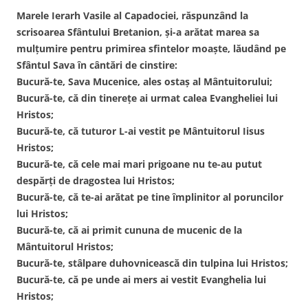
Marele Ierarh Vasile al Capadociei, răspunzând la
scrisoarea Sfântului Bretanion, și-a arătat marea sa
mulțumire pentru primirea sfintelor moaște, lăudând pe
Sfântul Sava în cântări de cinstire:
Bucură-te, Sava Mucenice, ales ostaș al Mântuitorului;
Bucură-te, că din tinerețe ai urmat calea Evangheliei lui
Hristos;
Bucură-te, că tuturor L-ai vestit pe Mântuitorul Iisus
Hristos;
Bucură-te, că cele mai mari prigoane nu te-au putut
despărți de dragostea lui Hristos;
Bucură-te, că te-ai arătat pe tine împlinitor al poruncilor
lui Hristos;
Bucură-te, că ai primit cununa de mucenic de la
Mântuitorul Hristos;
Bucură-te, stâlpare duhovnicească din tulpina lui Hristos;
Bucură-te, că pe unde ai mers ai vestit Evanghelia lui
Hristos;