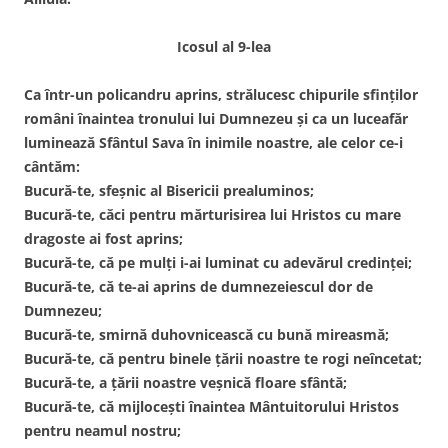
Icosul al 9-lea
Ca într-un policandru aprins, strălucesc chipurile sfinților
români înaintea tronului lui Dumnezeu și ca un luceafăr
luminează Sfântul Sava în inimile noastre, ale celor ce-i
cântăm:
Bucură-te, sfeșnic al Bisericii prealuminos;
Bucură-te, căci pentru mărturisirea lui Hristos cu mare
dragoste ai fost aprins;
Bucură-te, că pe mulți i-ai luminat cu adevărul credinței;
Bucură-te, că te-ai aprins de dumnezeiescul dor de
Dumnezeu;
Bucură-te, smirnă duhovnicească cu bună mireasmă;
Bucură-te, că pentru binele țării noastre te rogi neîncetat;
Bucură-te, a țării noastre veșnică floare sfântă;
Bucură-te, că mijlocești înaintea Mântuitorului Hristos
pentru neamul nostru;