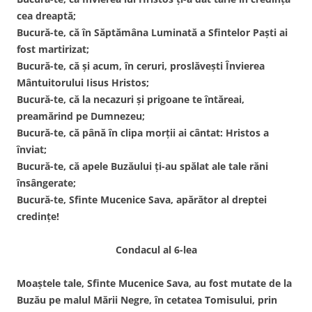
cea dreaptă;
Bucură-te, că în Săptămâna Luminată a Sfintelor Paști ai
fost martirizat;
Bucură-te, că și acum, în ceruri, proslăvești Învierea
Mântuitorului Iisus Hristos;
Bucură-te, că la necazuri și prigoane te întăreai,
preamărind pe Dumnezeu;
Bucură-te, că până în clipa morții ai cântat: Hristos a
înviat;
Bucură-te, că apele Buzăului ți-au spălat ale tale răni
însângerate;
Bucură-te, Sfinte Mucenice Sava, apărător al dreptei
credințe!
Condacul al 6-lea
Moaștele tale, Sfinte Mucenice Sava, au fost mutate de la
Buzău pe malul Mării Negre, în cetatea Tomisului, prin