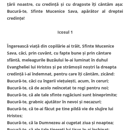
țării noastre, cu credință și cu dragoste îți cântăm așa:
Bucură-te, Sfinte Mucenice Sava, apărător al dreptei
credințe!
Icosul 1
Îngerească viață din copilărie ai trăit, Sfinte Mucenice
Sava, căci, prin cuvânt, cu fapte bune și prin cântare
sfântă, meleagurile Buzăului le-ai luminat în duhul
Evangheliei lui Hristos și pe strămoșii noștri la dreapta
credință i-ai îndemnat, pentru care îți cântăm, zicând:
Bucură-te, căci cu îngerii viețuiești, acum, în ceruri;
Bucură-te, că de acolo neîncetat te rogi pentru noi;
Bucură-te, că ale tale sfinte rugăciuni sunt bineprimite;
Bucură-te, grabnic ajutător în nevoi și necazuri;
Bucură-te, că te-ai făcut pe tine pildă vie de slujire lui
Hristos;
Bucură-te, că la Dumnezeu ai cugetat ziua și noaptea;
Bucură-te, că ale tale tinereți lui Iisus le-ai închinat;