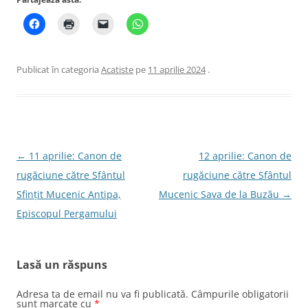
Publicat în categoria
Acatiste
pe
11 aprilie 2024
.
Navigare
←
11 aprilie: Canon de
12 aprilie: Canon de
în
rugăciune către Sfântul
rugăciune către Sfântul
articole
Sfinţit Mucenic Antipa,
Mucenic Sava de la Buzău
→
Episcopul Pergamului
Lasă un răspuns
Adresa ta de email nu va fi publicată.
Câmpurile obligatorii
sunt marcate cu
*