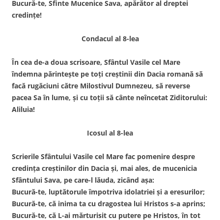
Bucură-te, Sfinte Mucenice Sava, apărător al dreptei
credințe!
Condacul al 8-lea
În cea de-a doua scrisoare, Sfântul Vasile cel Mare
îndemna părintește pe toți creștinii din Dacia romană să
facă rugăciuni către Milostivul Dumnezeu, să reverse
pacea Sa în lume, și cu toții să cânte neîncetat Ziditorului:
Aliluia!
Icosul al 8-lea
Scrierile Sfântului Vasile cel Mare fac pomenire despre
credința creștinilor din Dacia și, mai ales, de mucenicia
Sfântului Sava, pe care-l lăuda, zicând așa:
Bucură-te, luptătorule împotriva idolatriei și a eresurilor;
Bucură-te, că inima ta cu dragostea lui Hristos s-a aprins;
Bucură-te, că L-ai mărturisit cu putere pe Hristos, în tot