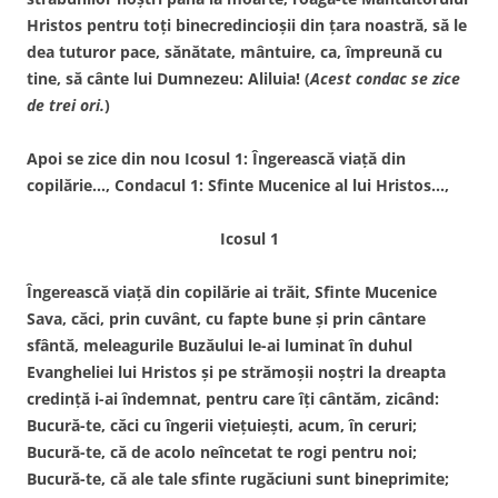
Hristos pentru toți binecredincioșii din țara noastră, să le
dea tuturor pace, sănătate, mântuire, ca, împreună cu
tine, să cânte lui Dumnezeu: Aliluia! (
Acest condac se zice
de trei ori.
)
Apoi se zice din nou Icosul 1: Îngerească viață din
copilărie…, Condacul 1: Sfinte Mucenice al lui Hristos…,
Icosul 1
Îngerească viață din copilărie ai trăit, Sfinte Mucenice
Sava, căci, prin cuvânt, cu fapte bune și prin cântare
sfântă, meleagurile Buzăului le-ai luminat în duhul
Evangheliei lui Hristos și pe strămoșii noștri la dreapta
credință i-ai îndemnat, pentru care îți cântăm, zicând:
Bucură-te, căci cu îngerii viețuiești, acum, în ceruri;
Bucură-te, că de acolo neîncetat te rogi pentru noi;
Bucură-te, că ale tale sfinte rugăciuni sunt bineprimite;