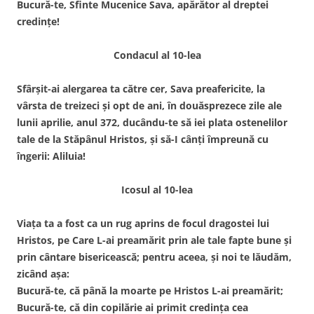
Bucură-te, Sfinte Mucenice Sava, apărător al dreptei
credințe!
Condacul al 10-lea
Sfârșit-ai alergarea ta către cer, Sava preafericite, la
vârsta de treizeci și opt de ani, în douăsprezece zile ale
lunii aprilie, anul 372, ducându-te să iei plata ostenelilor
tale de la Stăpânul Hristos, și să-I cânți împreună cu
îngerii: Aliluia!
Icosul al 10-lea
Viața ta a fost ca un rug aprins de focul dragostei lui
Hristos, pe Care L-ai preamărit prin ale tale fapte bune și
prin cântare bisericească; pentru aceea, și noi te lăudăm,
zicând așa:
Bucură-te, că până la moarte pe Hristos L-ai preamărit;
Bucură-te, că din copilărie ai primit credința cea