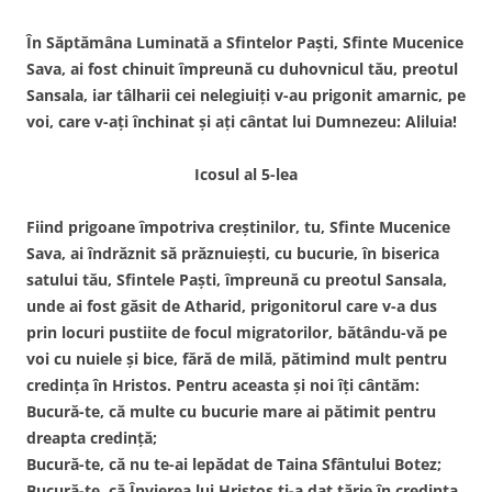
În Săptămâna Luminată a Sfintelor Paști, Sfinte Mucenice
Sava, ai fost chinuit împreună cu duhovnicul tău, preotul
Sansala, iar tâlharii cei nelegiuiți v-au prigonit amarnic, pe
voi, care v-ați închinat și ați cântat lui Dumnezeu: Aliluia!
Icosul al 5-lea
Fiind prigoane împotriva creștinilor, tu, Sfinte Mucenice
Sava, ai îndrăznit să prăznuiești, cu bucurie, în biserica
satului tău, Sfintele Paști, împreună cu preotul Sansala,
unde ai fost găsit de Atharid, prigonitorul care v-a dus
prin locuri pustiite de focul migratorilor, bătându-vă pe
voi cu nuiele și bice, fără de milă, pătimind mult pentru
credința în Hristos. Pentru aceasta și noi îți cântăm:
Bucură-te, că multe cu bucurie mare ai pătimit pentru
dreapta credință;
Bucură-te, că nu te-ai lepădat de Taina Sfântului Botez;
Bucură-te, că Învierea lui Hristos ți-a dat tărie în credința