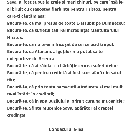
Sava, ai fost supus la grele și mari chinuri, pe care însă le-
ai biruit cu dragostea fierbinte pentru Hristos, pentru
care-ți cântăm așa:
Bucură-te, că mai presus de toate L-ai iubit pe Dumnezeu;
Bucură-te, că sufletul tău l-ai încredințat Mântuitorului
Hristos;
Bucură-te, că nu te-ai înfricoșat de cei ce ucid trupul;
Bucură-te, că Atanaric al goților n-a putut să te
îndepărteze de Biserică;
Bucură-te, că ai răbdat cu bărbăție crucea suferințelor;
Bucură-te, că pentru credință ai fost scos afară din satul
tău;
Bucură-te, că prin toate persecuțiile îndurate și mai mult
te-ai întărit în credință;
Bucură-te, că în apa Buzăului ai primit cununa muceniciei;
Bucură-te, Sfinte Mucenice Sava, apărător al dreptei
credințe!
Condacul al 5-lea