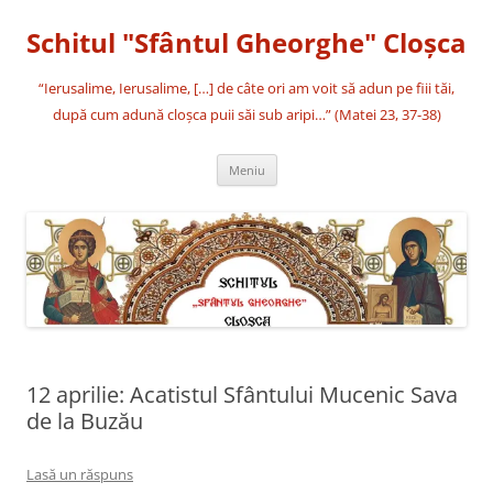
Sari
la
Schitul "Sfântul Gheorghe" Cloşca
conținut
“Ierusalime, Ierusalime, […] de câte ori am voit să adun pe fiii tăi,
după cum adună cloşca puii săi sub aripi…” (Matei 23, 37-38)
Meniu
12 aprilie: Acatistul Sfântului Mucenic Sava
de la Buzău
Lasă un răspuns