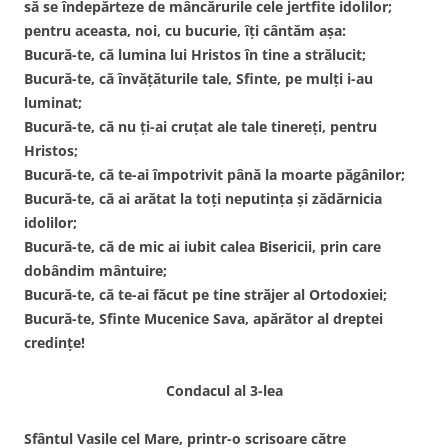
să se îndepărteze de mâncărurile cele jertfite idolilor;
pentru aceasta, noi, cu bucurie, îți cântăm așa:
Bucură-te, că lumina lui Hristos în tine a strălucit;
Bucură-te, că învățăturile tale, Sfinte, pe mulți i-au
luminat;
Bucură-te, că nu ți-ai cruțat ale tale tinereți, pentru
Hristos;
Bucură-te, că te-ai împotrivit până la moarte păgânilor;
Bucură-te, că ai arătat la toți neputința și zădărnicia
idolilor;
Bucură-te, că de mic ai iubit calea Bisericii, prin care
dobândim mântuire;
Bucură-te, că te-ai făcut pe tine străjer al Ortodoxiei;
Bucură-te, Sfinte Mucenice Sava, apărător al dreptei
credințe!
Condacul al 3-lea
Sfântul Vasile cel Mare, printr-o scrisoare către