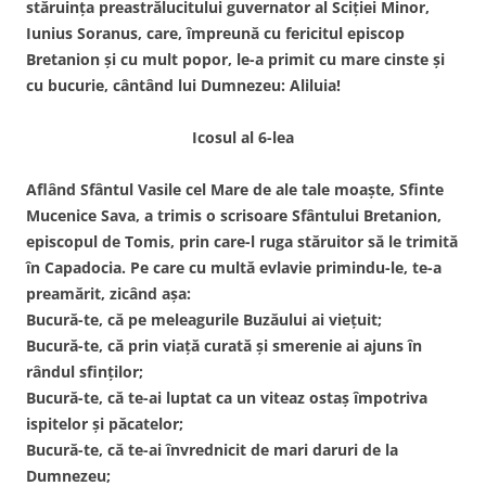
stăruința preastrălucitului guvernator al Sciției Minor,
Iunius Soranus, care, împreună cu fericitul episcop
Bretanion și cu mult popor, le-a primit cu mare cinste și
cu bucurie, cântând lui Dumnezeu: Aliluia!
Icosul al 6-lea
Aflând Sfântul Vasile cel Mare de ale tale moaște, Sfinte
Mucenice Sava, a trimis o scrisoare Sfântului Bretanion,
episcopul de Tomis, prin care-l ruga stăruitor să le trimită
în Capadocia. Pe care cu multă evlavie primindu-le, te-a
preamărit, zicând așa:
Bucură-te, că pe meleagurile Buzăului ai viețuit;
Bucură-te, că prin viață curată și smerenie ai ajuns în
rândul sfinților;
Bucură-te, că te-ai luptat ca un viteaz ostaș împotriva
ispitelor și păcatelor;
Bucură-te, că te-ai învrednicit de mari daruri de la
Dumnezeu;