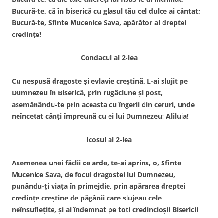
Bucură-te, că în biserică cu glasul tău cel dulce ai cântat;
Bucură-te, Sfinte Mucenice Sava, apărător al dreptei
credințe!
Condacul al 2-lea
Cu nespusă dragoste și evlavie creștină, L-ai slujit pe
Dumnezeu în Biserică, prin rugăciune și post,
asemănându-te prin aceasta cu îngerii din ceruri, unde
neîncetat cânți împreună cu ei lui Dumnezeu: Aliluia!
Icosul al 2-lea
Asemenea unei făclii ce arde, te-ai aprins, o, Sfinte
Mucenice Sava, de focul dragostei lui Dumnezeu,
punându-ți viața în primejdie, prin apărarea dreptei
credințe creștine de păgânii care slujeau cele
neînsuflețite, și ai îndemnat pe toți credincioșii Bisericii