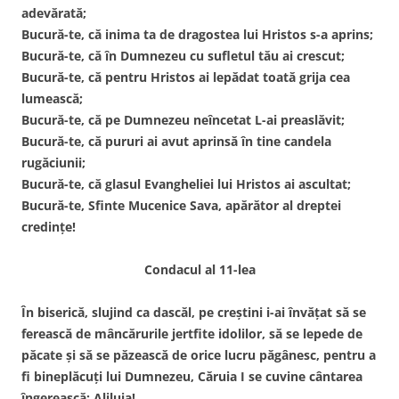
adevărată;
Bucură-te, că inima ta de dragostea lui Hristos s-a aprins;
Bucură-te, că în Dumnezeu cu sufletul tău ai crescut;
Bucură-te, că pentru Hristos ai lepădat toată grija cea
lumească;
Bucură-te, că pe Dumnezeu neîncetat L-ai preaslăvit;
Bucură-te, că pururi ai avut aprinsă în tine candela
rugăciunii;
Bucură-te, că glasul Evangheliei lui Hristos ai ascultat;
Bucură-te, Sfinte Mucenice Sava, apărător al dreptei
credințe!
Condacul al 11-lea
În biserică, slujind ca dascăl, pe creștini i-ai învățat să se
ferească de mâncărurile jertfite idolilor, să se lepede de
păcate și să se păzească de orice lucru păgânesc, pentru a
fi bineplăcuți lui Dumnezeu, Căruia I se cuvine cântarea
îngerească: Aliluia!