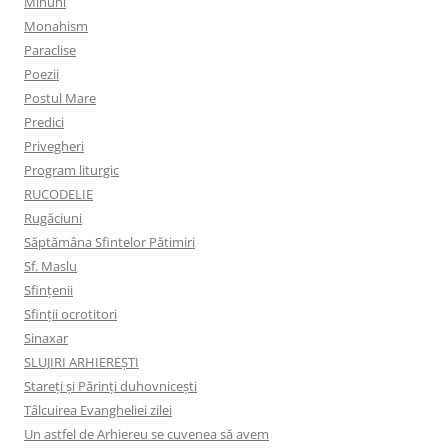
Minuni
Monahism
Paraclise
Poezii
Postul Mare
Predici
Privegheri
Program liturgic
RUCODELIE
Rugăciuni
Săptămâna Sfintelor Pătimiri
Sf. Maslu
Sfințenii
Sfinții ocrotitori
Sinaxar
SLUJIRI ARHIEREȘTI
Stareți și Părinți duhovnicești
Tâlcuirea Evangheliei zilei
Un astfel de Arhiereu se cuvenea să avem