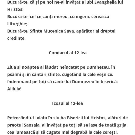
Bucură-te, că și pe noi ne-ai învățat a iubi Evanghelia lui
Hristos;
Bucură-te, cel ce cânți mereu, cu îngerii, cerească
Liturghie;
Bucură-te, Sfinte Mucenice Sava, apărător al dreptei
credințe!
Condacul al 12-lea
Ziua și noaptea ai lăudat neîncetat pe Dumnezeu, în
psalmi și în cântări sfinte, cugetând la cele veșnice,
îndemnând pe toți să cânte lui Dumnezeu în biserică:
Aliluia!
Icosul al 12-lea
Petrecându-ți viața în slujba Bisericii lui Hristos, alături de
preotul Sansala, ai învățat pe toți să se lase de toată grija
cea lumească și să cugete mai degrabă la cele cerești,