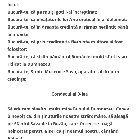
locul;
Bucură-te, că pe mulți goți i-ai încreștinat;
Bucură-te, că învățăturile lui Arie ereticul le-ai defăimat;
Bucură-te, că în dreapta credință ai rămas neclintit până
la moarte;
Bucură-te, că prin credința ta fierbinte multora ai fost
folositor;
Bucură-te, că și din pământul României mulți sfinți s-au
ridicat la Dumnezeu;
Bucură-te, Sfinte Mucenice Sava, apărător al dreptei
credințe!
Condacul al 9-lea
Să aducem slavă și mulțumire Bunului Dumnezeu, Care a
binevoit ca, din ținuturile noastre străromâne, să aleagă
pe Sfântul Sava de la Buzău, care, în cer, se roagă
neîncetat pentru Biserica și neamul nostru, cântând:
Aliluia!