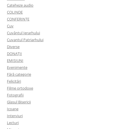
Cateheze audio
COLINDE
CONFERINȚE
Cuv
Cuvântul Ierarhului
Cuvantul Patriarhului
Diverse
DONAȚII
EMISIUNI
Evenimente
Fără categorie
Felicitări
Filme ortodoxe
Fotografii
Glasul Bisericii
Icoane
Interviuri
Lecturi