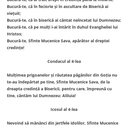
Bucură-te, că în feciorie și în ascultare de Biserică ai
viețuit;
Bucură-te, că în biserică ai cântat neîncetat lui Dumnezeu;
Bucură-te, că pe mulți i-ai întărit în duhul Evangheliei lui
Hristos;
Bucură-te, Sfinte Mucenice Sava, apărător al dreptei
credințe!
Condacul al 4-lea
Mulțimea prigoanelor și răutatea păgânilor din Goția nu
te-au îndepărtat pe tine, Sfinte Mucenice Sava, de la
dreapta credință a Bisericii, pentru care, împreună cu
tine, cântăm lui Dumnezeu: Aliluia!
Icosul al 4-lea
Nevoind să mănânci din jertfele idolilor, Sfinte Mucenice