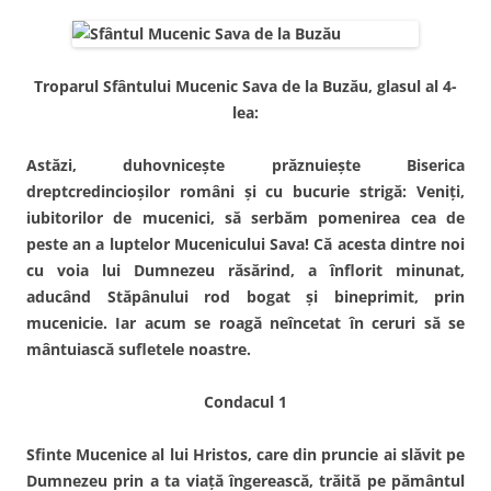
Troparul Sfântului Mucenic Sava de la Buzău, glasul al 4-
lea:
Astăzi, duhovnicește prăznuiește Biserica
dreptcredincioșilor români și cu bucurie strigă: Veniți,
iubitorilor de mucenici, să serbăm pomenirea cea de
peste an a luptelor Mucenicului Sava! Că acesta dintre noi
cu voia lui Dumnezeu răsărind, a înflorit minunat,
aducând Stăpânului rod bogat și bineprimit, prin
mucenicie. Iar acum se roagă neîncetat în ceruri să se
mântuiască sufletele noastre.
Condacul 1
Sfinte Mucenice al lui Hristos, care din pruncie ai slăvit pe
Dumnezeu prin a ta viață îngerească, trăită pe pământul