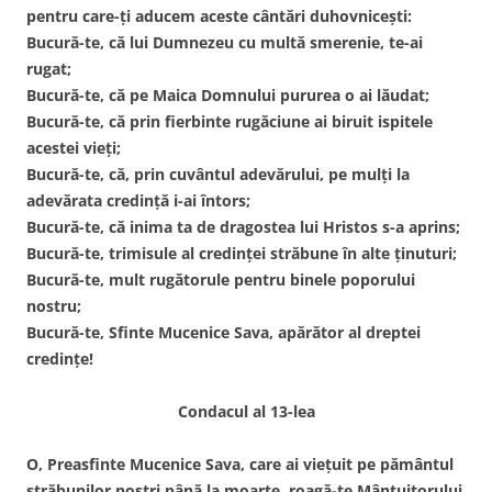
pentru care-ți aducem aceste cântări duhovnicești:
Bucură-te, că lui Dumnezeu cu multă smerenie, te-ai
rugat;
Bucură-te, că pe Maica Domnului pururea o ai lăudat;
Bucură-te, că prin fierbinte rugăciune ai biruit ispitele
acestei vieți;
Bucură-te, că, prin cuvântul adevărului, pe mulți la
adevărata credință i-ai întors;
Bucură-te, că inima ta de dragostea lui Hristos s-a aprins;
Bucură-te, trimisule al credinței străbune în alte ținuturi;
Bucură-te, mult rugătorule pentru binele poporului
nostru;
Bucură-te, Sfinte Mucenice Sava, apărător al dreptei
credințe!
Condacul al 13-lea
O, Preasfinte Mucenice Sava, care ai viețuit pe pământul
străbunilor noștri până la moarte, roagă-te Mântuitorului