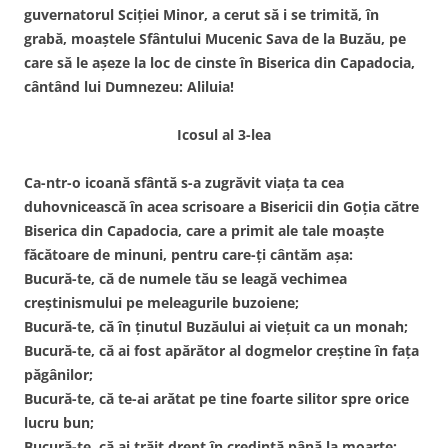
guvernatorul Sciției Minor, a cerut să i se trimită, în
grabă, moaștele Sfântului Mucenic Sava de la Buzău, pe
care să le așeze la loc de cinste în Biserica din Capadocia,
cântând lui Dumnezeu: Aliluia!
Icosul al 3-lea
Ca-ntr-o icoană sfântă s-a zugrăvit viața ta cea
duhovnicească în acea scrisoare a Bisericii din Goția către
Biserica din Capadocia, care a primit ale tale moaște
făcătoare de minuni, pentru care-ți cântăm așa:
Bucură-te, că de numele tău se leagă vechimea
creștinismului pe meleagurile buzoiene;
Bucură-te, că în ținutul Buzăului ai viețuit ca un monah;
Bucură-te, că ai fost apărător al dogmelor creștine în fața
păgânilor;
Bucură-te, că te-ai arătat pe tine foarte silitor spre orice
lucru bun;
Bucură-te, că ai trăit drept în credință până la moarte;