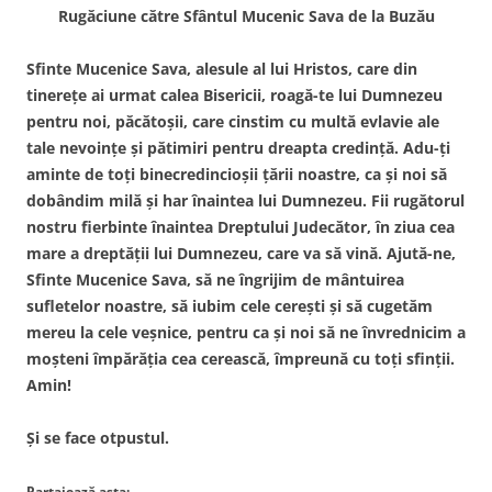
Rugăciune către Sfântul Mucenic Sava de la Buzău
Sfinte Mucenice Sava, alesule al lui Hristos, care din
tinerețe ai urmat calea Bisericii, roagă-te lui Dumnezeu
pentru noi, păcătoșii, care cinstim cu multă evlavie ale
tale nevoințe și pătimiri pentru dreapta credință. Adu-ți
aminte de toți binecredincioșii țării noastre, ca și noi să
dobândim milă și har înaintea lui Dumnezeu. Fii rugătorul
nostru fierbinte înaintea Dreptului Judecător, în ziua cea
mare a dreptății lui Dumnezeu, care va să vină. Ajută-ne,
Sfinte Mucenice Sava, să ne îngrijim de mântuirea
sufletelor noastre, să iubim cele cerești și să cugetăm
mereu la cele veșnice, pentru ca și noi să ne învrednicim a
moșteni împărăția cea cerească, împreună cu toți sfinții.
Amin!
Și se face otpustul.
Partajează asta: