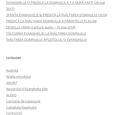
EVANGHELIA ȘI PREDICA LA DUMINICA A 7-A DUPĂ PAȘTI (28 mai
2017)
SFÂNTA EVANGHELIE & PREDICĂ LA ÎNĂLŢAREA DOMNULUI (2018)
PREDICĂ LA ÎNĂLŢAREA DOMNULUI A PĂRINTELUI PLACIDE
DESEILLE (2006) (Lectură audio – 16 mai 2018)
TÂLCUIREA EVANGHELIEI LA ÎNĂLŢAREA DOMNULUI
ÎNĂLŢAREA DOMNULUI: APOSTOLUL ȘI EVANGHELIA
CATEGORII
Acatiste
Anglia ortodoxă
ANUNŢ
Apostolul şi Evanghelia zilei
AUDIO
Canoane de rugaciune
Catedrala Neamului
CATEHEZĂ