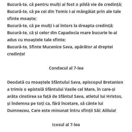
Bucură-te, că pentru mulți ai fost o pildă vie de credință;
Bucură-te, că pe cei din Tomis i-ai mângâiat prin ale tale
sfinte moaște;
Bucură-te, că pe mulți i-ai întors la dreapta credință;
Bucură-te, că și celor din Capadocia mare bucurie le-ai
adus cu moaștele tale sfinte;
Bucură-te, Sfinte Mucenice Sava, apărător al dreptei
credințe!
Condacul al 7-lea
Deodată cu moaștele Sfântului Sava, episcopul Bretanion
a trimis o epistolă Sfântului Vasile cel Mare, în care-și
arăta cinstirea sa față de Sfântul Sava, atletul lui Hristos,
și îndemna pe toți ca, fără încetare, să cânte lui
Dumnezeu, Care este minunat întru sfinții Săi: Aliluia!
Icosul al 7-lea