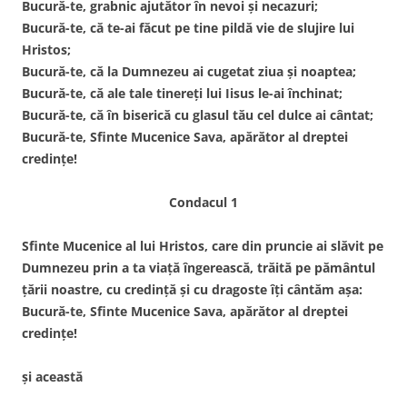
Bucură-te, grabnic ajutător în nevoi și necazuri;
Bucură-te, că te-ai făcut pe tine pildă vie de slujire lui
Hristos;
Bucură-te, că la Dumnezeu ai cugetat ziua și noaptea;
Bucură-te, că ale tale tinereți lui Iisus le-ai închinat;
Bucură-te, că în biserică cu glasul tău cel dulce ai cântat;
Bucură-te, Sfinte Mucenice Sava, apărător al dreptei
credințe!
Condacul 1
Sfinte Mucenice al lui Hristos, care din pruncie ai slăvit pe
Dumnezeu prin a ta viață îngerească, trăită pe pământul
țării noastre, cu credință și cu dragoste îți cântăm așa:
Bucură-te, Sfinte Mucenice Sava, apărător al dreptei
credințe!
și această