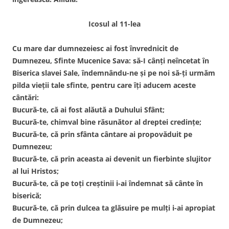
Icosul al 11-lea
Cu mare dar dumnezeiesc ai fost învrednicit de
Dumnezeu, Sfinte Mucenice Sava: să-I cânți neîncetat în
Biserica slavei Sale, îndemnându-ne și pe noi să-ți urmăm
pilda vieții tale sfinte, pentru care îți aducem aceste
cântări:
Bucură-te, că ai fost alăută a Duhului Sfânt;
Bucură-te, chimval bine răsunător al dreptei credințe;
Bucură-te, că prin sfânta cântare ai propovăduit pe
Dumnezeu;
Bucură-te, că prin aceasta ai devenit un fierbinte slujitor
al lui Hristos;
Bucură-te, că pe toți creștinii i-ai îndemnat să cânte în
biserică;
Bucură-te, că prin dulcea ta glăsuire pe mulți i-ai apropiat
de Dumnezeu;