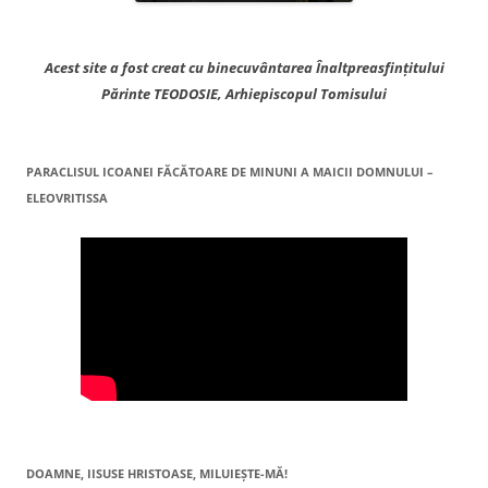
Acest site a fost creat cu binecuvântarea Înaltpreasfințitului
Părinte TEODOSIE, Arhiepiscopul Tomisului
PARACLISUL ICOANEI FĂCĂTOARE DE MINUNI A MAICII DOMNULUI –
ELEOVRITISSA
DOAMNE, IISUSE HRISTOASE, MILUIEŞTE-MĂ!