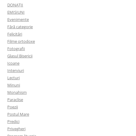
DONAȚII
EMISIUNI
Evenimente
Fără categorie
Felicitări
Filme ortodoxe
Fotografii
Glasul Bisericii
Icoane
Interviuri
Lecturi
Minuni
Monahism
Paraclise
Poezii
Postul Mare
Predici
Privegheri
Program liturgic