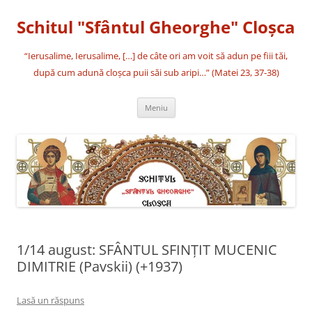
Sari
la
Schitul "Sfântul Gheorghe" Cloşca
conținut
“Ierusalime, Ierusalime, […] de câte ori am voit să adun pe fiii tăi,
după cum adună cloşca puii săi sub aripi…” (Matei 23, 37-38)
Meniu
1/14 august: SFÂNTUL SFINȚIT MUCENIC
DIMITRIE (Pavskii) (+1937)
Lasă un răspuns