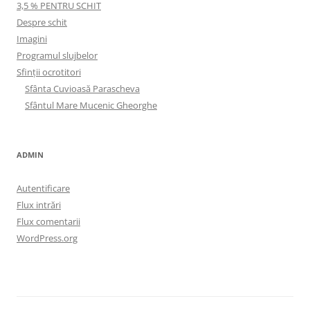
3,5 % PENTRU SCHIT
Despre schit
Imagini
Programul slujbelor
Sfinţii ocrotitori
Sfânta Cuvioasă Parascheva
Sfântul Mare Mucenic Gheorghe
ADMIN
Autentificare
Flux intrări
Flux comentarii
WordPress.org