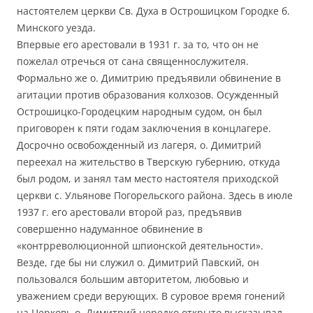
настоятелем церкви Св. Духа в Острошицком Городке б.
Минского уезда.
Впервые его арестовали в 1931 г. за то, что он не
пожелал отречься от сана священнослужителя.
Формально же о. Димитрию предъявили обвинение в
агитации против образования колхозов. Осужденный
Острошицко-Городецким народным судом, он был
приговорен к пяти годам заключения в концлагере.
Досрочно освобожденный из лагеря, о. Димитрий
переехал на жительство в Тверскую губернию, откуда
был родом, и занял там место настоятеля приходской
церкви с. Ульянове Погорельского района. Здесь в июле
1937 г. его арестовали второй раз, предъявив
совершенно надуманное обвинение в
«контрреволюционной шпионской деятельности».
Везде, где бы ни служил о. Димитрий Павский, он
пользовался большим авторитетом, любовью и
уважением среди верующих. В суровое время гонений
на Церковь о. Димитрий нередко открыто высказывал