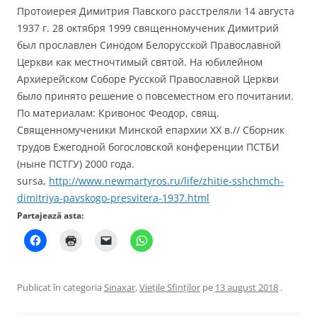
Протоиерея Димитрия Павского расстреляли 14 августа
1937 г. 28 октября 1999 священномученик Димитрий
был прославлен Синодом Белорусской Православной
Церкви как местночтимый святой. На юбилейном
Архиерейском Соборе Русской Православной Церкви
было принято решение о повсеместном его почитании.
По материалам: Кривонос Феодор, свящ.
Священномученики Минской епархии XX в.// Сборник
трудов Ежегодной богословской конференции ПСТБИ
(ныне ПСТГУ) 2000 года.
sursa,
http://www.newmartyros.ru/life/zhitie-sshchmch-
dimitriya-pavskogo-presvitera-1937.html
Partajează asta:
Publicat în categoria
Sinaxar
,
Viețile Sfinților
pe
13 august 2018
.