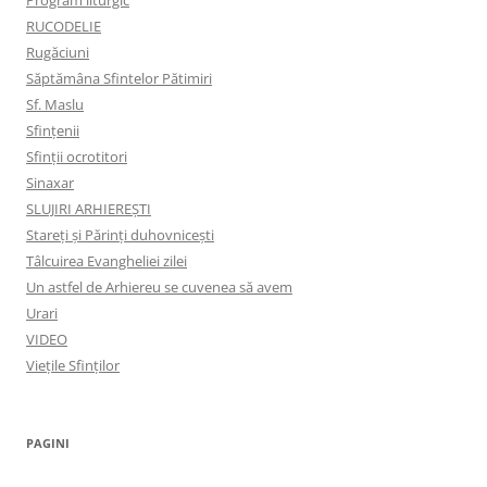
RUCODELIE
Rugăciuni
Săptămâna Sfintelor Pătimiri
Sf. Maslu
Sfințenii
Sfinții ocrotitori
Sinaxar
SLUJIRI ARHIEREȘTI
Stareți și Părinți duhovnicești
Tâlcuirea Evangheliei zilei
Un astfel de Arhiereu se cuvenea să avem
Urari
VIDEO
Viețile Sfinților
PAGINI