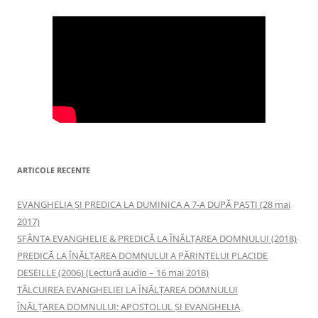
ARTICOLE RECENTE
EVANGHELIA ȘI PREDICA LA DUMINICA A 7-A DUPĂ PAȘTI (28 mai
2017)
SFÂNTA EVANGHELIE & PREDICĂ LA ÎNĂLŢAREA DOMNULUI (2018)
PREDICĂ LA ÎNĂLŢAREA DOMNULUI A PĂRINTELUI PLACIDE
DESEILLE (2006) (Lectură audio – 16 mai 2018)
TÂLCUIREA EVANGHELIEI LA ÎNĂLŢAREA DOMNULUI
ÎNĂLŢAREA DOMNULUI: APOSTOLUL ȘI EVANGHELIA