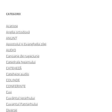
CATEGORII
Acatiste
Anglia ortodoxă
ANUNŢ
Apostolul şi Evanghelia zilei
AUDIO
Canoane de rugaciune
Catedrala Neamului
CATEHEZĂ
Cateheze audio
COLINDE
CONFERINȚE
Cuv
Cuvântul Ierarhului
Cuvantul Patriarhului
Diverse