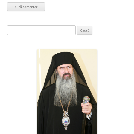
Caută
după: