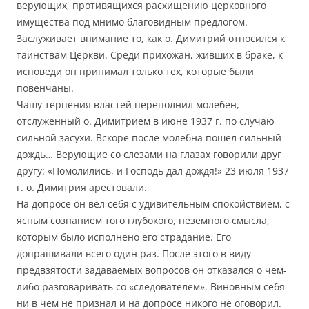
верующих, противящихся расхищению церковного
имущества под мнимо благовидным предлогом.
Заслуживает внимание то, как о. Димитрий относился к
таинствам Церкви. Среди прихожан, живших в браке, к
исповеди он принимал только тех, которые были
повенчаны.
Чашу терпения властей переполнил молебен,
отслуженный о. Димитрием в июне 1937 г. по случаю
сильной засухи. Вскоре после молебна пошел сильный
дождь… Верующие со слезами на глазах говорили друг
другу: «Помолились, и Господь дал дождя!» 23 июля 1937
г. о. Димитрия арестовали.
На допросе он вел себя с удивительным спокойствием, с
ясным сознанием того глубокого, неземного смысла,
которым было исполнено его страдание. Его
допрашивали всего один раз. После этого в виду
предвзятости задаваемых вопросов он отказался о чем-
либо разговаривать со «следователем». Виновным себя
ни в чем не признал и на допросе никого не оговорил.