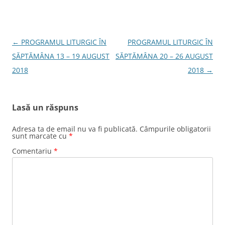
Navigare
←
PROGRAMUL LITURGIC ÎN
PROGRAMUL LITURGIC ÎN
în
SĂPTĂMÂNA 13 – 19 AUGUST
SĂPTĂMÂNA 20 – 26 AUGUST
articole
2018
2018
→
Lasă un răspuns
Adresa ta de email nu va fi publicată.
Câmpurile obligatorii
sunt marcate cu
*
Comentariu
*