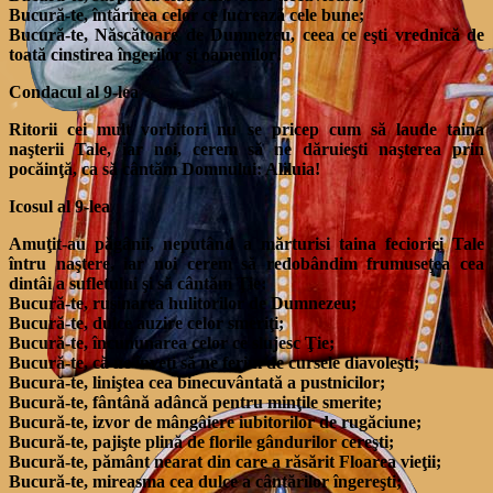
Bucură-te, întărirea celor ce lucrează cele bune;
Bucură-te, Născătoare de Dumnezeu, ceea ce eşti vrednică de
toată cinstirea îngerilor şi oamenilor!
Condacul al 9-lea
Ritorii cei mult vorbitori nu se pricep cum să laude taina
naşterii Tale, iar noi, cerem să ne dăruieşti naşterea prin
pocăinţă, ca să cântăm Domnului: Aliluia!
Icosul al 9-lea
Amuţit-au păgânii, neputând a mărturisi taina fecioriei Tale
întru naştere, iar noi cerem să redobândim frumuseţea cea
dintâi a sufletului şi să cântăm Ţie:
Bucură-te, ruşinarea hulitorilor de Dumnezeu;
Bucură-te, dulce auzire celor smeriţi;
Bucură-te, încununarea celor ce slujesc Ţie;
Bucură-te, că ne înveţi să ne ferim de cursele diavoleşti;
Bucură-te, liniştea cea binecuvântată a pustnicilor;
Bucură-te, fântână adâncă pentru minţile smerite;
Bucură-te, izvor de mângâiere iubitorilor de rugăciune;
Bucură-te, pajişte plină de florile gândurilor cereşti;
Bucură-te, pământ nearat din care a răsărit Floarea vieţii;
Bucură-te, mireasma cea dulce a cântărilor îngereşti;