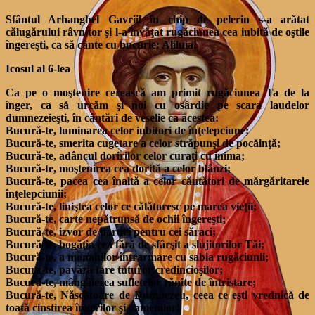
Sfântul Arhanghel Gavriil în chip de pelerin s-a arătat
călugărului râvnitor şi l-a învăţat rugăciunea cea iubită de oştile
îngereşti, ca să cânte cu bucurie: Aliluia!
Icosul al 6-lea
Ca pe o moştenire cerească am primit rugăciunea Ta de la
înger, ca să urcăm şi noi cu osârdie pe scara laudelor
dumnezeieşti, în cântări de veselie ca acestea:
Bucură-te, luminarea celor iubitori de înţelepciune;
Bucură-te, smerita cugetare a celor străpunşi de pocăinţă;
Bucură-te, adâncul doririlor celor curaţi cu inima;
Bucură-te, moştenirea cea dorită a celor blânzi;
Bucură-te, pacea cea înaltă a celor căutători de mărgăritarele
înţelepciunii;
Bucură-te, liniştea celor ce călătoresc pe marea vieţii;
Bucură-te, carte nepătrunsă de ochii îngereşti;
Bucură-te, izvor de daruri pentru cei săraci;
Bucură-te, bogăţia cea fără de sfârşit a slujitorilor Tăi;
Bucură-te, a monahilor întrarmare cu sabia rugăciunii;
Bucură-te, pavăză tare tuturor credincioşilor;
Bucură-te, mângâierea sufletelor rănite de întristare;
Bucură-te, Născătoare de Dumnezeu, ceea ce eşti vrednică de
toată cinstirea îngerilor şi oamenilor!