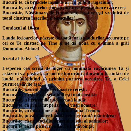
Bucură-te, că brazdele inimii le ari cu plugul rugăciunii;
Bucură-te, că eşti celor smeriţi pururea povăţuitoare către cer;
Bucură-te, Născătoare de Dumnezeu, ceea ce eşti vrednică de
toată cinstirea îngerilor şi oamenilor!
Condacul al 10-lea
Lauda fecioarelor, păzeşte de toată furia gândurilor necurate pe
cei ce Te cinstesc pe Tine şi ne dă nouă cu o inimă a grăi
Domnului: Aliluia!
Icosul al 10-lea
Lespedea cea scrisă de înger cu minunată rugăciunea Ta şi
astăzi ni s-a păstrat, iar noi ne bucurăm aducându-ţi cântări de
laudă, nădăjduind să primim pururea ocrotirea Ta, a Celei
pururea slăvite aşa:
Bucură-te, izvorul bucuriei noastre cereşti;
Bucură-te, că şi de cât serafimii eşti mai cinstită;
Bucură-te, a heruvimilor neîncetată laudă;
Bucură-te, că ai născut pe Izvorul vieţii noastre;
Bucură-te, că întru Tine s-a odihnit taina Treimii;
Bucură-te, povăţuitoare blândă celor ce caută mântuirea;
Bucură-te, că ne scoţi din deşertul pustiu al patimilor;
Bucură-te, că ne picuri nouă a Ta bunăvoinţă;