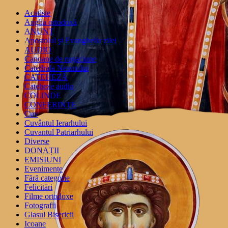
Acatiste
Anglia ortodoxă
ANUNŢ
Apostolul şi Evanghelia zilei
AUDIO
Canoane de rugaciune
Catedrala Neamului
CATEHEZĂ
Cateheze audio
COLINDE
CONFERINȚE
Cuv
Cuvântul Ierarhului
Cuvantul Patriarhului
Diverse
DONAȚII
EMISIUNI
Evenimente
Fără categorie
Felicitări
Filme ortodoxe
Fotografii
Glasul Bisericii
Icoane