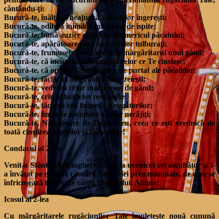
cântându-ţi:
Bucură-te, înălţime neajunsă a laudelor îngereşti;
Bucură-te, odihna inimilor tulburate de ispite;
Bucură-te, bună auzire celor din întunericul păcatului;
Bucură-te, apărătoarea cea tare a celor tulburaţi;
Bucură-te, frumuseţe neîncăpută în mărgăritarul unui gând;
Bucură-te, că încununezi osteneala celor ce Te cinstesc;
Bucură-te, că opreşti valurile greu de purtat ale păcatelor;
Bucură-te, făclie a cântărilor dumnezeieşti;
Bucură-te, vederea celor mai presus de gând;
Bucură-te, crin al laudelor nesfârşite;
Bucură-te, tăcerea cea limpede a rugătorilor;
Bucură-te, limpede ascultare a celor necăjiţi;
Bucură-te, Născătoare de Dumnezeu, ceea ce eşti vrednică de
toată cinstirea îngerilor şi oamenilor!
Condacul al 2-lea
Venit-a Sfântul Arhanghel Gavriil la ucenicul cel ascultător şi l-
a învăţat pe el taina cântării Tale celei prea minunate, de care se
înfricoşează toţi cei ce cântă Domnului: Aliluia!
Icosul al 2-lea
Cu mărgăritarele rugăciunilor Tale împleteşte nouă cunună