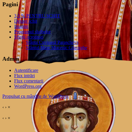
Pagini
3,5 % PENTRU SCHIT
Despre schit
Imagini
Programul slujbelor
Sfinţii ocrotitori
Sfânta Cuvioasă Parascheva
Sfântul Mare Mucenic Gheorghe
Admin
Autentificare
Flux intrări
Flux comentarii
WordPress.org
Propulsat cu mândrie de WordPress
‹
›
×
‹
›
×