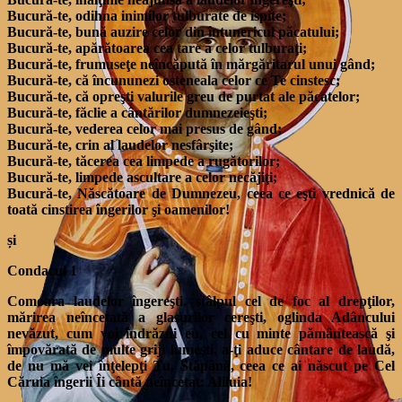
Bucură-te, odihna inimilor tulburate de ispite;
Bucură-te, bună auzire celor din întunericul păcatului;
Bucură-te, apărătoarea cea tare a celor tulburaţi;
Bucură-te, frumuseţe neîncăpută în mărgăritarul unui gând;
Bucură-te, că încununezi osteneala celor ce Te cinstesc;
Bucură-te, că opreşti valurile greu de purtat ale păcatelor;
Bucură-te, făclie a cântărilor dumnezeieşti;
Bucură-te, vederea celor mai presus de gând;
Bucură-te, crin al laudelor nesfârşite;
Bucură-te, tăcerea cea limpede a rugătorilor;
Bucură-te, limpede ascultare a celor necăjiţi;
Bucură-te, Născătoare de Dumnezeu, ceea ce eşti vrednică de
toată cinstirea îngerilor şi oamenilor!
și
Condacul 1
Comoara laudelor îngereşti, stâlpul cel de foc al drepţilor,
mărirea neîncetată a glasurilor cereşti, oglinda Adâncului
nevăzut, cum voi îndrăzni eu, cel cu minte pământească şi
împovărată de multe griji lumeşti, a-ţi aduce cântare de laudă,
de nu mă vei înţelepţi Tu, Stăpână, ceea ce ai născut pe Cel
Căruia îngerii Îi cântă neîncetat: Aliluia!