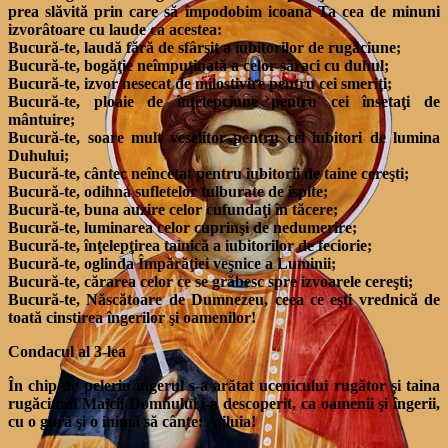
prea slăvită prin care să împodobim icoana Ta cea de minuni
izvorâtoare cu laude ca acestea:
Bucură-te, laudă fără de sfârşit a iubitorilor de rugăciune;
Bucură-te, bogăţie neîmpuţinată a celor săraci cu duhul;
Bucură-te, izvor nesecat de milostivire pentru cei smeriţi;
Bucură-te, ploaie de înţelepciune pentru cei însetaţi de
mântuire;
Bucură-te, soare mult veselitor pentru cei iubitori de lumina
Duhului;
Bucură-te, cântec neîncetat pentru iubitorii de taine cereşti;
Bucură-te, odihna sufletelor tulburate de ispite;
Bucură-te, buna auzire celor cufundaţi în tăcere;
Bucură-te, luminarea celor cuprinşi de nedumerire;
Bucură-te, înţelepţirea tainică a iubitorilor de feciorie;
Bucură-te, oglinda Împărăţiei veşnice a Luminii;
Bucură-te, cărarea celor ce se grăbesc spre izvoarele cereşti;
Bucură-te, Născătoare de Dumnezeu, ceea ce eşti vrednică de
toată cinstirea îngerilor şi oamenilor!
Condacul al 3-lea
În chip de pelerin îngerul s-a arătat ucenicului rugător şi taina
rugăciunii Maicii Domnului i-a descoperit, ca oamenii şi îngerii,
cu o gură şi o inimă să cânte: Aliluia!