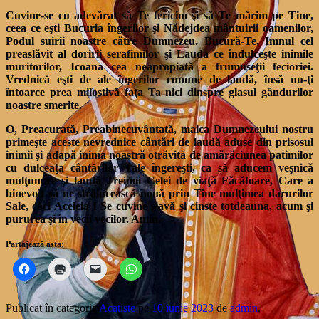
Cuvine-se cu adevărat să Te fericim şi să Te mărim pe Tine,
ceea ce eşti Bucuria îngerilor şi Nădejdea mântuirii oamenilor,
Podul suirii noastre către Dumnezeu. Bucură-Te, Imnul cel
preaslăvit al doririi serafimilor şi Lauda ce îndulceşte inimile
muritorilor, Icoana cea neapropiată a frumuseţii fecioriei.
Vrednică eşti de ale îngerilor cunune de laudă, însă nu-ţi
întoarce prea milostivă faţa Ta nici dinspre glasul gândurilor
noastre smerite.
O, Preacurată, Preabinecuvântată, maica Dumnezeului nostru
primeşte aceste nevrednice cântări de laudă aduse din prisosul
inimii şi adapă inima noastră otrăvită de amărăciunea patimilor
cu dulceaţa cântărilor Tale îngereşti, ca să aducem veşnică
mulţumire şi laudă Treimii Celei de viaţă Făcătoare, Care a
binevoit să ne strălucească nouă prin Tine mulţimea darurilor
Sale, căci Aceleia I Se cuvine slavă şi cinste totdeauna, acum şi
pururea şi în vecii vecilor. Amin.
Partajează asta:
Publicat în categoria
Acatiste
pe
10 iunie 2023
de
admin
.