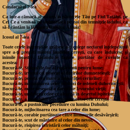
Condacul al 7-lea
Ca într-o cămară ai ascuns în pântecele Tău pe Fiul Tatălui, pe
Cel Ce a venit să ne slobozească pe noi din temniţele iadului, ca
să-I cântăm la lărgimea Raiului: Aliluia!
Icosul al 7-lea
Toate cetele îngereşti se grăbesc a-ţi culege nectarul înţelepciunii
spre a-ţi pregăti mierea laudelor cereşti, cu care îndulcesc şi
inimile noastre, făcându-le fagure purtător de cuvinte ca
acestea:
Bucură-te, Stâlpul de foc al rugăciunii pentru lume;
Bucură-te, izvorul cel nesecat al doririlor dumnezeieşti;
Bucură-te, poarta cea mare a Împărăţiei cerurilor;
Bucură-te, încununarea celor iubitori de osteneli duhovniceşti;
Bucură-te, mare nesecată a darurilor Izvorului vieţii;
Bucură-te, umbrirea celor ce aleargă în deşertul ispitelor;
Bucură-te, a monahilor povăţuitoare către cele cereşti;
Bucură-te, a pustnicilor pecetluire cu lumina Duhului;
Bucură-te, mijlocitoarea cea tare a celor din lume;
Bucură-te, corabie purtătoare către limanurile desăvârşirii;
Bucură-te, scut de mântuire al celor din nevoi;
Bucură-te, risipirea întristării celor mâhniţi;