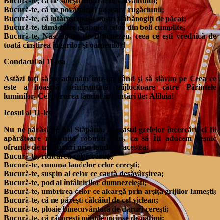
Bucură-te, că ne soleşti îndurările Cuvântului;
Bucură-te, că ne povăţuieşti pe scara rugăciunii;
Bucură-te, că întăreşti paşii noştri slăbănogiţi de păcat;
Bucură-te, tămăduire grabnică celor din boli cumplite;
Bucură-te, Născătoare de Dumnezeu, ceea ce eşti vrednică de
toată cinstirea îngerilor şi oamenilor!
Condacul al 11-lea
Astăzi toţi să ne adunăm într-un gând şi să slăvim pe Ceea ce
este a noastră neînfruntată mijlocitoare către Părintele
luminilor, Cel pururea lăudat în cântări de: Aliluia!
Icosul al 11-lea
Nu ne părăsi pe noi Stăpână, în ceasul grelelor încercări, ci fii
apărătoare nebiruită robului Tău, ca să Îţi aducem veşnic
ofrande de mulţumiri prin laude ca acestea:
Bucură-te, ridicarea celor căzuţi;
Bucură-te, cununa laudelor celor cereşti;
Bucură-te, suspin al celor ce caută desăvârşirea;
Bucură-te, pod al întâlnirilor dumnezeieşti;
Bucură-te, umbrirea celor ce aleargă prin arşiţa grijilor lumeşti;
Bucură-te, că ne păzeşti călcâiul de cel viclean;
Bucură-te, ploaie binecuvântată de daruri cereşti;
Bucură-te, că răcoreşti minţile încinse de patimi;