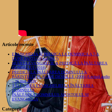
Articole recente
EVANGHELIA ȘI PREDICA LA DUMINICA A 7-A
DUPĂ PAȘTI (28 mai 2017)
SFÂNTA EVANGHELIE & PREDICĂ LA ÎNĂLŢAREA
DOMNULUI (2018)
PREDICĂ LA ÎNĂLŢAREA DOMNULUI A
PĂRINTELUI PLACIDE DESEILLE (2006) (Lectură audio
– 16 mai 2018)
TÂLCUIREA EVANGHELIEI LA ÎNĂLŢAREA
DOMNULUI
ÎNĂLŢAREA DOMNULUI: APOSTOLUL ȘI
EVANGHELIA
Categorii