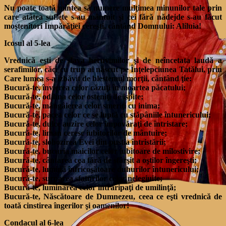
Nu poate toată mintea să numere mulţimea minunilor tale prin
care atâtea suflete s-au mântuit şi cei fără nădejde s-au făcut
moştenitori Împărăţiei cereşti, cântând Domnului: Aliluia!
Icosul al 5-lea
Vrednică eşti de slava heruvimilor şi de neîncetata laudă a
serafimilor, căci cu trup ai născut pe Înţelepciunea Tatălui, prin
Care lumea s-a izbăvit de blestemul morţii, cântând ţie:
Bucură-te, învierea celor căzuţi în moartea păcatului;
Bucură-te, odihna celor osteniţi de ispite;
Bucură-te, mângâierea celor smeriţi cu inima;
Bucură-te, pacea celor ce se luptă cu stăpâniile întunericului;
Bucură-te, dulce auzire celor împovăraţi de întristare;
Bucură-te, liman ceresc iubitorilor de mântuire;
Bucură-te, slobozirea Evei din pustia întristării;
Bucură-te, bucuria maicilor celor iubitoare de milostivire;
Bucură-te, cântarea cea fără de sfârşit a oştilor îngereşti;
Bucură-te, lumină înfricoşătoare duhurilor întunericului;
Bucură-te, surparea sfaturilor celor nelegiuite;
Bucură-te, luminarea celor întraripaţi de umilinţă;
Bucură-te, Născătoare de Dumnezeu, ceea ce eşti vrednică de
toată cinstirea îngerilor şi oamenilor!
Condacul al 6-lea