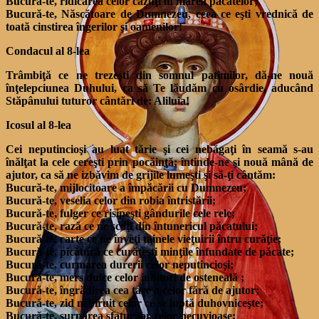
Bucură-te, ridicarea celor căzuţi în marea păcatelor;
Bucură-te, Născătoare de Dumnezeu, ceea ce eşti vrednică de
toată cinstirea îngerilor şi oamenilor!
Condacul al 8-lea
Trâmbiţă ce ne trezeşti din somnul patimilor, dă-ne nouă
înţelepciunea Duhului, ca să Te lăudăm cu osârdie, aducând
Stăpânului tuturor cântări de: Aliluia!
Icosul al 8-lea
Cei neputincioşi au luat tărie şi cei nebăgaţi în seamă s-au
înălţat la cele cereşti prin pocăinţă; întinde-ne şi nouă mână de
ajutor, ca să ne izbăvim de grijile lumeşti şi să-ţi cântăm:
Bucură-te, mijlocitoare a împăcării cu Dumnezeu;
Bucură-te, veselia celor din robia întristării;
Bucură-te, fulger ce risipeşti gândurile cele rele;
Bucură-te, rază ce ne scoţi din întunericul păcatului;
Bucură-te, carte ce ne înveţi tainele vieţuirii întru curăţie;
Bucură-te, picătură ce curăţeşti minţile înfundate de păcate;
Bucură-te, curmarea durerii celor neputincioşi;
Bucură-te, mers dulce celor iubitori de osteneală ;
Bucură-te, îngrădirea cea tare a celor fără de ajutor;
Bucură-te, zid nebiruit celor ce se luptă duhovniceşte;
Bucură-te, surparea sfaturilor celor necuvioase;