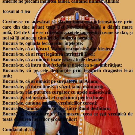
smerite ne plecăm înaintea tainei, cântând numai: Aliluia!
Icosul al 4-lea
Cuvine-se cu adevărat să slăvim taina cea înfricoşătoare prin
care din tine a luat trup Cel Nevăzut şi lumii a dăruit mare
milă, Cel de Care se cutremură cetele îngereşti; cuvine-se dar, şi
noi să îţi aducem cântări de laude ca acestea:
Bucură-te, oglinda fecioarelor înţelepte;
Bucură-te, că ai născut Mântuirea noastră din blestem;
Bucură-te, că ai rupt legătura întristării Evei;
Bucură-te, că ai nimicit toate răzvrătirile deşarte;
Bucură-te, că întru tine fecioria şi naşterea s-au îmbrăţişat;
Bucură-te, că pe cele despărţite prin legătura dragostei le-ai
unit;
Bucură-te, că ai nimicit pe surpătorii lui Adam;
Bucură-te, că întru tine S-a văzut taina mântuirii;
Bucură-te, râu pururea curgător cu apele milostivirii;
Bucură-te, zid nestricat al rugăciunii pentru lume;
Bucură-te, cununa tuturor vredniciilor cereşti;
Bucură-te, lumina călăuzitoare către Raiul desfătării;
Bucură-te, Născătoare de Dumnezeu, ceea ce eşti vrednică de
toată cinstirea îngerilor şi oamenilor!
Condacul al 5-lea