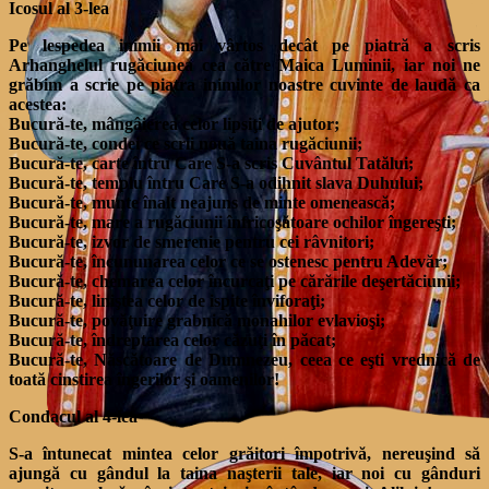
Icosul al 3-lea
Pe lespedea inimii mai vârtos decât pe piatră a scris
Arhanghelul rugăciunea cea către Maica Luminii, iar noi ne
grăbim a scrie pe piatra inimilor noastre cuvinte de laudă ca
acestea:
Bucură-te, mângâierea celor lipsiţi de ajutor;
Bucură-te, condei ce scrii nouă taina rugăciunii;
Bucură-te, carte întru Care S-a scris Cuvântul Tatălui;
Bucură-te, templu întru Care S-a odihnit slava Duhului;
Bucură-te, munte înalt neajuns de minte omenească;
Bucură-te, mare a rugăciunii înfricoşătoare ochilor îngereşti;
Bucură-te, izvor de smerenie pentru cei râvnitori;
Bucură-te, încununarea celor ce se ostenesc pentru Adevăr;
Bucură-te, chemarea celor încurcaţi pe cărările deşertăciunii;
Bucură-te, liniştea celor de ispite înviforaţi;
Bucură-te, povăţuire grabnică monahilor evlavioşi;
Bucură-te, îndreptarea celor căzuţi în păcat;
Bucură-te, Născătoare de Dumnezeu, ceea ce eşti vrednică de
toată cinstirea îngerilor şi oamenilor!
Condacul al 4-lea
S-a întunecat mintea celor grăitori împotrivă, nereuşind să
ajungă cu gândul la taina naşterii tale, iar noi cu gânduri