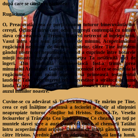
după care se citeşte rugăciunea:
Rugăciune
O, Preacurată, ceea ce porţi cununa tuturor binecuvântărilor
cereşti, Oglinda întru care ochii îngereşti contemplă cu uimire
slava cea neapusă a Treimii, Hotarul netrecut al înţelepciunii,
Vasul întru care s-au gătit râuri de minuni, Acoperământul
rugăciunii nebiruite de furtuna ispitelor, către Tine întindem
gândul nostru cel neputincios, voind a cuprinde între hotarele
minţii noastre nepricepute frumuseţea Ta netâlcuită nici de
îngeri. Din rânduială dumnezeiască fost-a trimis prea
minunatul Arhanghel Gavriil către ucenicul cel ce se osârduia la
rugăciune, ca din mâini îngereşti să primească testamentul
laudelor Tale. Prin îngerul cel binevestitor a strălucit în lume
lauda Ta cea mai presus de minte omenească care îndulceşte şi
auzul inimilor noastre.
Cuvine-se cu adevărat să Te fericim şi să Te mărim pe Tine,
ceea ce eşti Înălţime neajunsă a fecioriei şi Potir al sfinţeniei
neapropiate tuturor Sfinţilor lui Hristos. Bucură-Te, Veselia
fecioarelor şi Trâmbiţa Cea înţelegătoare Ce cheamă pe toţi pe
muntele slavei spre a auzi glasul cel dulce al chemării Tatălui
întru acoperământul aripilor Duhului ce înalţă gândul nostru
către Hristos. Vrednică eşti cu adevărat de toată lauda lumii,