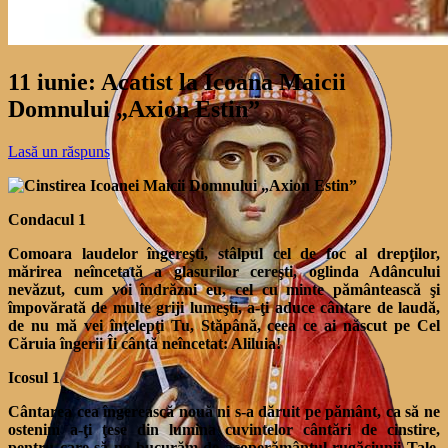
11 iunie: Acatist la Icoana Maicii
Domnului „Axion Estin”
Lasă un răspuns
Condacul 1
Comoara laudelor îngereşti, stâlpul cel de foc al drepţilor,
mărirea neîncetată a glasurilor cereşti, oglinda Adâncului
nevăzut, cum voi îndrăzni eu, cel cu minte pământească şi
împovărată de multe griji lumeşti, a-ţi aduce cântare de laudă,
de nu mă vei înţelepţi Tu, Stăpână, ceea ce ai născut pe Cel
Căruia îngerii Îi cântă neîncetat: Aliluia!
Icosul 1
Cântarea cea îngerească nouă ni s-a dăruit pe pământ, ca să ne
ostenim a-ţi ţese din lumina cuvintelor cântări de cinstire,
pentru care să ne bucurăm de acoperământul rugăciunii Tale,