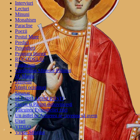
Interviuri
Lecturi
Minuni
Monahism
Paraclise
Poezii
Postul Mare
Predici
Privegheri
Program liturgic
RUCODELIE
Rugăciuni
Săptămâna Sfintelor Pătimiri
Sf. Maslu
Sfințenii
Sfinții ocrotitori
Sinaxar
SLUJIRI ARHIEREȘTI
Stareți și Părinți duhovnicești
Tâlcuirea Evangheliei zilei
Un astfel de Arhiereu se cuvenea să avem
Urari
VIDEO
Viețile Sfinților