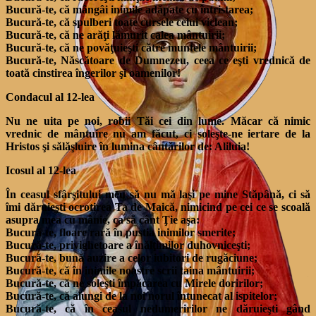
Bucură-te, că mângâi inimile adăpate cu întristarea;
Bucură-te, că spulberi toate cursele celui viclean;
Bucură-te, că ne arăţi lămurit calea mântuirii;
Bucură-te, că ne povăţuieşti către muntele mântuirii;
Bucură-te, Născătoare de Dumnezeu, ceea ce eşti vrednică de
toată cinstirea îngerilor şi oamenilor!
Condacul al 12-lea
Nu ne uita pe noi, robii Tăi cei din lume. Măcar că nimic
vrednic de mântuire nu am făcut, ci soleşte-ne iertare de la
Hristos şi sălăşluire în lumina cântărilor de: Aliluia!
Icosul al 12-lea
În ceasul sfârşitului meu să nu mă laşi pe mine Stăpână, ci să
îmi dăruieşti ocrotirea Ta de Maică, nimicind pe cei ce se scoală
asupra mea cu mânie, ca să cânt Ţie aşa:
Bucură-te, floare rară în pustia inimilor smerite;
Bucură-te, privighetoare a înălţimilor duhovniceşti;
Bucură-te, bună auzire a celor iubitori de rugăciune;
Bucură-te, că în inimile noastre scrii taina mântuirii;
Bucură-te, că ne soleşti împăcarea cu Mirele doririlor;
Bucură-te, că alungi de la noi norul întunecat al ispitelor;
Bucură-te, că în ceasul nedumeririlor ne dăruieşti gând