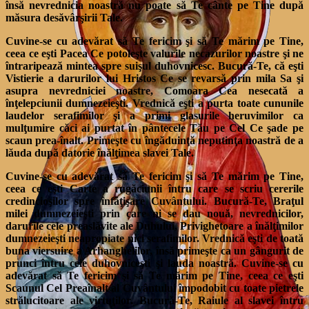
însă nevrednicia noastră nu poate să Te cânte pe Tine după
măsura desăvârşirii Tale.
Cuvine-se cu adevărat să Te fericim şi să Te mărim pe Tine,
ceea ce eşti Pacea Ce potoleşte valurile necazurilor noastre şi ne
întraripează mintea spre suişul duhovnicesc. Bucură-Te, că eşti
Vistierie a darurilor lui Hristos Ce se revarsă prin mila Sa şi
asupra nevredniciei noastre, Comoara Cea nesecată a
înţelepciunii dumnezeieşti. Vrednică eşti a purta toate cununile
laudelor serafimilor şi a primi glasurile heruvimilor ca
mulţumire căci ai purtat în pântecele Tău pe Cel Ce şade pe
scaun prea-înalt. Primeşte cu îngăduinţă neputinţa noastră de a
lăuda după datorie înălţimea slavei Tale.
Cuvine-se cu adevărat să Te fericim şi să Te mărim pe Tine,
ceea ce eşti Carte a rugăciunii întru care se scriu cererile
credincioşilor spre înfăţişare Cuvântului. Bucură-Te, Braţul
milei dumnezeieşti prin care ni se dau nouă, nevrednicilor,
darurile cele preaslăvite ale Duhului, Privighetoare a înălţimilor
dumnezeieşti neapropiate nici serafimilor. Vrednică eşti de toată
buna viersuire a Arhanghelilor, însă primeşte ca un gângurit de
prunci întru cele duhovniceşti şi lauda noastră. Cuvine-se cu
adevărat să Te fericim şi să Te mărim pe Tine, ceea ce eşti
Scaunul Cel Preaînalt al Cuvântului împodobit cu toate pietrele
strălucitoare ale virtuţilor. Bucură-Te, Raiule al slavei întru