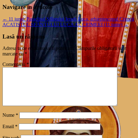
Navigare în articole
←
11 iunie: Paraclisul Sfântului Ierarh Luca, arhiepiescopul Crimeii
ACATISTUL SFÂNTULUI LUCA AL CRIMEEI (11 iunie)
→
Lasă un răspuns
Adresa ta de email nu va fi publicată.
Câmpurile obligatorii sunt
marcate cu
*
Comentariu
*
Nume
*
Email
*
Site web