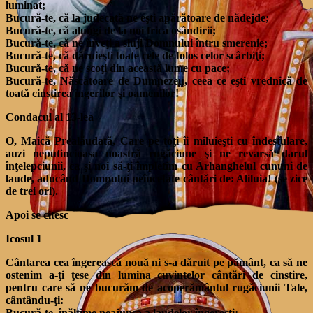
luminat;
Bucură-te, că la judecată ne eşti apărătoare de nădejde;
Bucură-te, că alungi de la noi frica osândirii;
Bucură-te, că ne înveţi a sluji Domnului întru smerenie;
Bucură-te, că dăruieşti toate cele de folos celor scârbiţi;
Bucură-te, că ne scoţi din această lume cu pace;
Bucură-te, Născătoare de Dumnezeu, ceea ce eşti vrednică de
toată cinstirea îngerilor şi oamenilor!
Condacul al 13-lea
O, Maică Prealăudată, Care pe toţi îi miluieşti cu îndestulare,
auzi neputincioasa noastră rugăciune şi ne revarsă darul
înţelepciunii, ca şi noi să-ţi împletim cu Arhanghelul cununi de
laude, aducând Domnului neîncetate cântări de: Aliluia! (se zice
de trei ori).
Apoi se citesc
Icosul 1
Cântarea cea îngerească nouă ni s-a dăruit pe pământ, ca să ne
ostenim a-ţi ţese din lumina cuvintelor cântări de cinstire,
pentru care să ne bucurăm de acoperământul rugăciunii Tale,
cântându-ţi:
Bucură-te, înălţime neajunsă a laudelor îngereşti;