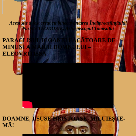
Acest site a fost creat cu binecuvântarea Înaltpreasfințitului
Părinte TEODOSIE, Arhiepiscopul Tomisului
PARACLISUL ICOANEI FĂCĂTOARE DE
MINUNI A MAICII DOMNULUI –
ELEOVRITISSA
DOAMNE, IISUSE HRISTOASE, MILUIEŞTE-
MĂ!