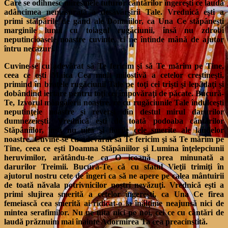
Care se odihnesc miresmele tuturor cântărilor îngereşti ce laudă
adâncimea nemăsurată a desăvârşirii Tale. Vrednică eşti a
primi stâlpările de gând ale Domniilor, ca Una Ce stăpâneşti
marginile lumii cu toiagul rugăciunii, însă nu zdrobi
neputincioasele noastre cuvinte, ci ne întinde mână de ajutor
întru necazuri.
Cuvine-se cu adevărat să Te fericim şi să Te mărim pe Tine,
ceea ce eşti Maica Cea mult milostivă a cetelor creştineşti,
primind în braţele rugăciunii Tale pe toţi cei trişti şi lepădaţi şi
dobândind iertare pentru toţi cei împovăraţi de păcate. Bucură-
Te, Izvorul mângâierii noastre, ce cu rugăciunile Tale îndulceşti
neputinţele noastre şi reverşi din destul mirul darurilor
dumnezeieşti. Vrednică eşti de toată podoaba cântărilor
Stăpâniilor, însă nu uita şi florile cele smerite ale laudelor
noastre. Cuvine-se cu adevărat să Te fericim şi să Te mărim pe
Tine, ceea ce eşti Doamna Stăpâniilor şi Lumina înţelepciunii
heruvimilor, arătându-te ca O icoană prea minunată a
darurilor Treimii. Bucură-Te, că cu sfatul Vieţii trimiţi în
ajutorul nostru cete de îngeri ca să ne apere pe calea mântuirii
de toată năvala potrivnicilor noştri nevăzuţi. Vrednică eşti a
primi slujirea smerită a cetelor îngereşti, ca Una Ce firea
femeiască cea smerită ai ridicat-o la înălţime neajunsă nici de
mintea serafimilor. Nu ne uita nici pe noi, cei ce cu cântări de
laudă prăznuim mai înainte Adormirea Ta cea preacinstită.