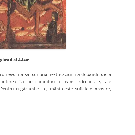
lasul al 4-lea:
 nevoinţa sa, cununa nestricăciunii a dobândit de la
uterea Ta, pe chinuitori a învins; zdrobit-a şi ale
Pentru rugăciunile lui, mântuieşte sufletele noastre,