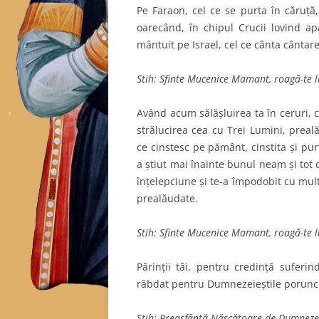
Pe Faraon, cel ce se purta în căruţă,
oarecând, în chipul Crucii lovind ap
mântuit pe Israel, cel ce cânta cânta
Stih: Sfinte Mucenice Mamant, roagă-te 
Având acum sălăşluirea ta în ceruri, c
strălucirea cea cu Trei Lumini, prea
ce cinstesc pe pământ, cinstita şi pur
a ştiut mai înainte bunul neam şi tot
înţelepciune şi te-a împodobit cu mult
prealăudate.
Stih: Sfinte Mucenice Mamant, roagă-te 
Părinţii tăi, pentru credinţă suferi
răbdat pentru Dumnezeieştile porunci; ş
Stih: Preasfântă Născătoare de Dumnezeu