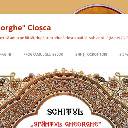
eorghe" Cloşca
oit să adun pe fiii tăi, după cum adună cloşca puii săi sub aripi…” (Matei 23, 
MAGINI
PROGRAMUL SLUJBELOR
SFINŢII OCROTITORI
3,5 
SFÂNTA CUVIOASĂ PARASCHEVA
SFÂNTUL MARE MUCENIC
GHEORGHE