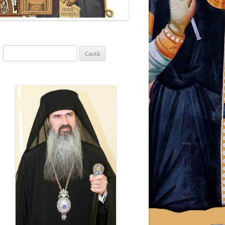
Caută
după: