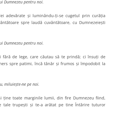
lui Dumnezeu pentru noi.
ei adevărate şi luminându-ţi-se cugetul prin curăţia
uvântătoare spre laudă cuvântătoare, cu Dumnezeieşti
lui Dumnezeu pentru noi.
 fără de lege, care căutau să te prindă; ci însuţi de
ers spre patimi, încă tânăr şi frumos şi împodobit la
, miluieşte-ne pe noi.
i ţine toate marginile lumii, din fire Dumnezeu fiind,
 tale trupeşti şi te-a arătat pe tine Întărire tuturor