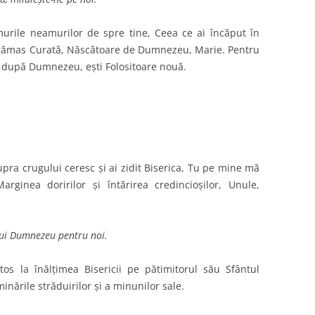
murile neamurilor de spre tine, Ceea ce ai încăput în
rămas Curată, Născătoare de Dumnezeu, Marie. Pentru
e, după Dumnezeu, eşti Folositoare nouă.
pra crugului ceresc şi ai zidit Biserica, Tu pe mine mă
rginea doririlor şi întărirea credincioşilor, Unule,
lui Dumnezeu pentru noi.
s la înălţimea Bisericii pe pătimitorul său Sfântul
ările străduirilor şi a minunilor sale.