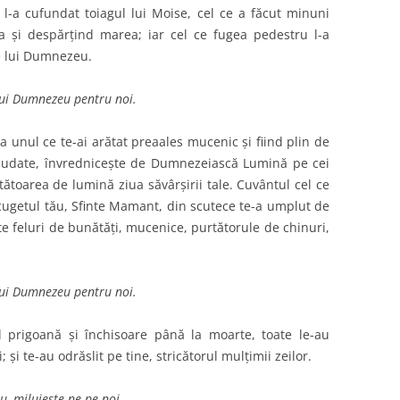
 l-a cufundat toiagul lui Moise, cel ce a făcut minuni
a şi despărţind marea; iar cel ce fugea pedestru l-a
re lui Dumnezeu.
lui Dumnezeu pentru noi.
a unul ce te-ai arătat preaales mucenic şi fiind plin de
lăudate, învredniceşte de Dumnezeiască Lumină pe cei
tătoarea de lumină ziua săvârşirii tale. Cuvântul cel ce
 cugetul tău, Sfinte Mamant, din scutece te-a umplut de
e feluri de bunătăţi, mucenice, purtătorule de chinuri,
lui Dumnezeu pentru noi.
nd prigoană şi închisoare până la moarte, toate le-au
i te-au odrăslit pe tine, stricătorul mulţimii zeilor.
, miluieşte-ne pe noi.