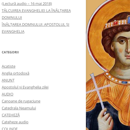
(Lectură audio – 16 mai 2018)
TÂLCUIREA EVANGHELIEI LA ÎNĂLŢAREA
DOMNULUI
ÎNĂLŢAREA DOMNULUI: APOSTOLUL ȘI
EVANGHELIA
CATEGORII
Acatiste
Anglia ortodoxă
ANUNŢ
Apostolul şi Evanghelia zilei
AUDIO
Canoane de rugaciune
Catedrala Neamului
CATEHEZĂ
Cateheze audio
COLINDE