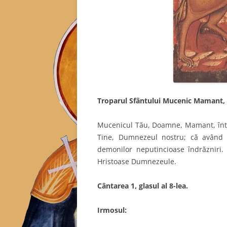
Troparul Sfântului Mucenic Mamant, g
Mucenicul Tău, Doamne, Mamant, întru
Tine, Dumnezeul nostru; că având p
demonilor neputincioase îndrăzniri. 
Hristoase Dumnezeule.
C
ântarea 1, glasul al 8-lea.
Irmosul: