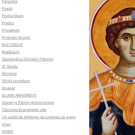
Paraclise
Poezii
Postul Mare
Predici
Privegheri
Program liturgic
RUCODELIE
Rugăciuni
Săptămâna Sfintelor Pătimiri
Sf. Maslu
Sfințenii
Sfinții ocrotitori
Sinaxar
SLUJIRI ARHIEREȘTI
Stareți și Părinți duhovnicești
Tâlcuirea Evangheliei zilei
Un astfel de Arhiereu se cuvenea să avem
Urari
VIDEO