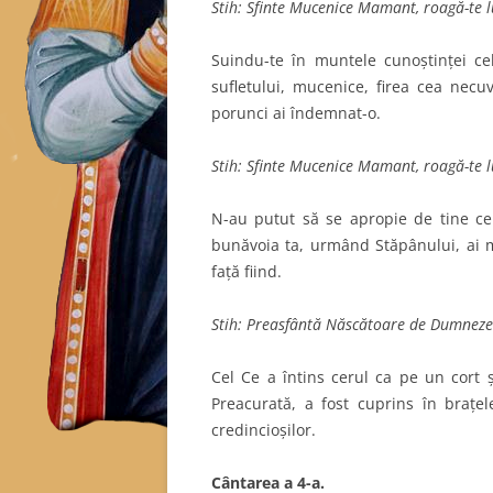
Stih: Sfinte Mucenice Mamant, roagă-te 
Suindu-te în muntele cunoştinţei cel
sufletului, mucenice, firea cea nec
porunci ai îndemnat-o.
Stih: Sfinte Mucenice Mamant, roagă-te 
N-au putut să se apropie de tine cei
bunăvoia ta, urmând Stăpânului, ai m
faţă fiind.
Stih: Preasfântă Născătoare de Dumnezeu
Cel Ce a întins cerul ca pe un cort ş
Preacurată, a fost cuprins în braţele
credincioşilor.
C
ântarea a 4-a.