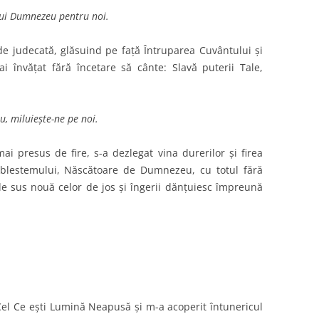
lui Dumnezeu pentru noi.
 de judecată, glăsuind pe faţă Întruparea Cuvântului şi
 ai învăţat fără încetare să cânte: Slavă puterii Tale,
, miluieşte-ne pe noi.
ai presus de fire, s-a dezlegat vina durerilor şi firea
 blestemului, Născătoare de Dumnezeu, cu totul fără
de sus nouă celor de jos şi îngerii dănţuiesc împreună
Cel Ce eşti Lumină Neapusă şi m-a acoperit întunericul