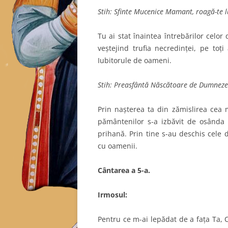
Stih: Sfinte Mucenice Mamant, roagă-te 
Tu ai stat înaintea întrebărilor celor
veştejind trufia necredinţei, pe toţi
Iubitorule de oameni.
Stih: Preasfântă Născătoare de Dumnezeu
Prin naşterea ta din zămislirea cea m
pământenilor s-a izbăvit de osânda
prihană. Prin tine s-au deschis cele 
cu oamenii.
C
ântarea a 5-a.
Irmosul:
Pentru ce m-ai lepădat de a faţa Ta, 