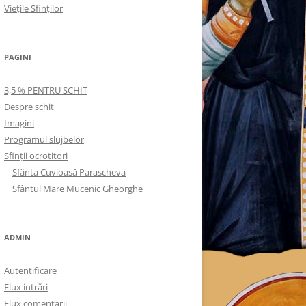
Viețile Sfinților
PAGINI
3,5 % PENTRU SCHIT
Despre schit
Imagini
Programul slujbelor
Sfinţii ocrotitori
Sfânta Cuvioasă Parascheva
Sfântul Mare Mucenic Gheorghe
ADMIN
Autentificare
Flux intrări
Flux comentarii