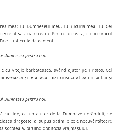
erea mea; Tu, Dumnezeul meu, Tu Bucuria mea; Tu, Cel
i cercetat sărăcia noastră. Pentru aceas ta, cu proorocul
 Tale, Iubitorule de oameni.
lui Dumnezeu pentru noi.
e cu vitejie bărbătească, având ajutor pe Hristos, Cel
mnezeiască şi te-a făcut mărturisitor al patimilor Lui şi
lui Dumnezeu pentru noi.
nă cu tine, ca un ajutor de la Dumnezeu orânduit, se
eiasca dragoste, ai supus patimile cele necuvântătoare
ptă socoteală, biruind dobitocia vrăjmaşului.