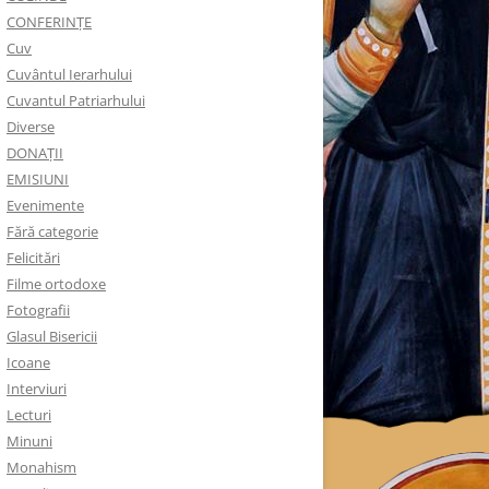
CONFERINȚE
Cuv
Cuvântul Ierarhului
Cuvantul Patriarhului
Diverse
DONAȚII
EMISIUNI
Evenimente
Fără categorie
Felicitări
Filme ortodoxe
Fotografii
Glasul Bisericii
Icoane
Interviuri
Lecturi
Minuni
Monahism