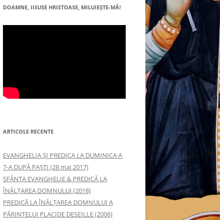
DOAMNE, IISUSE HRISTOASE, MILUIEŞTE-MĂ!
ARTICOLE RECENTE
EVANGHELIA ȘI PREDICA LA DUMINICA A
7-A DUPĂ PAȘTI (28 mai 2017)
SFÂNTA EVANGHELIE & PREDICĂ LA
ÎNĂLŢAREA DOMNULUI (2018)
PREDICĂ LA ÎNĂLŢAREA DOMNULUI A
PĂRINTELUI PLACIDE DESEILLE (2006)