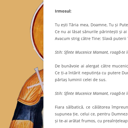
Irmosul:
Tu eşti Tăria mea, Doamne, Tu şi Put
Ce nu ai lăsat sânurile părinteşti şi a
Avacum strig către Tine: Slavă puterii
Stih: Sfinte Mucenice Mamant, roagă-te 
De bunăvoie ai alergat către mucenici
Ce ţi-a întărit neputinţa cu putere Du
părtaş luminii celei de sus.
Stih: Sfinte Mucenice Mamant, roagă-te 
Fiara sălbatică, ce călătorea împreu
supunea ţie, celui ce, pentru Dumnez
şi te-ai arătat frumos, cu preaînţelea