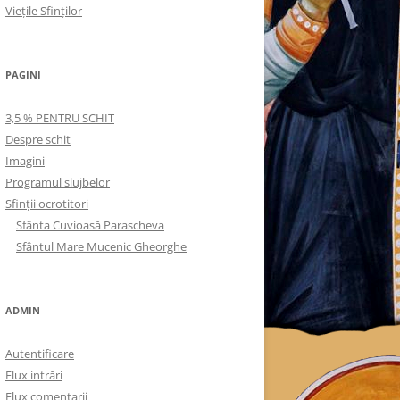
Viețile Sfinților
PAGINI
3,5 % PENTRU SCHIT
Despre schit
Imagini
Programul slujbelor
Sfinţii ocrotitori
Sfânta Cuvioasă Parascheva
Sfântul Mare Mucenic Gheorghe
ADMIN
Autentificare
Flux intrări
Flux comentarii