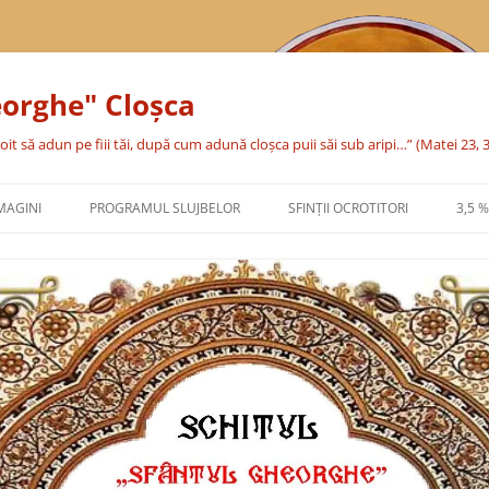
eorghe" Cloşca
oit să adun pe fiii tăi, după cum adună cloşca puii săi sub aripi…” (Matei 23, 
MAGINI
PROGRAMUL SLUJBELOR
SFINŢII OCROTITORI
3,5 
SFÂNTA CUVIOASĂ PARASCHEVA
SFÂNTUL MARE MUCENIC
GHEORGHE