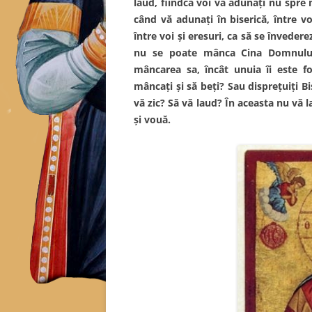
laud, fiindcă voi vă adunaţi nu spre 
când vă adunaţi în biserică, între vo
între voi şi eresuri, ca să se învedere
nu se poate mânca Cina Domnului;
mâncarea sa, încât unuia îi este fo
mâncaţi şi să beţi? Sau dispreţuiţi B
vă zic? Să vă laud? În aceasta nu vă
şi vouă.