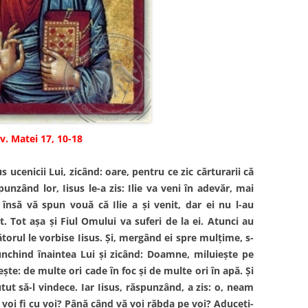
v. Matei 17, 10-18
 ucenicii Lui, zicând: oare, pentru ce zic cărturarii că
spunzând lor, Iisus le-a zis: Ilie va veni în adevăr, mai
u însă vă spun vouă că Ilie a şi venit, dar ei nu l-au
t. Tot aşa şi Fiul Omului va suferi de la ei. Atunci au
torul le vorbise Iisus. Şi, mergând ei spre mulţime, s-
nchind înaintea Lui şi zicând: Doamne, miluieşte pe
şte: de multe ori cade în foc şi de multe ori în apă. Şi
tut să-l vindece. Iar Iisus, răspunzând, a zis: o, neam
 voi fi cu voi? Până când vă voi răbda pe voi? Aduceţi-