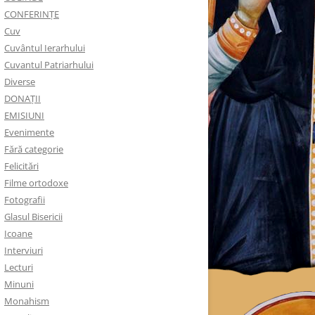
CONFERINȚE
Cuv
Cuvântul Ierarhului
Cuvantul Patriarhului
Diverse
DONAȚII
EMISIUNI
Evenimente
Fără categorie
Felicitări
Filme ortodoxe
Fotografii
Glasul Bisericii
Icoane
Interviuri
Lecturi
Minuni
Monahism