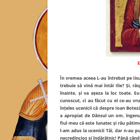
E
În vremea aceea L-au întrebat pe Iisus
trebuie să vină mai întâi Ilie? Şi, ră
înainte, şi va aşeza la loc toate. E
cunoscut, ci au făcut cu el ce-au vru
înţeles ucenicii că despre Ioan Boteză
a apropiat de Dânsul un om, îngenu
fiul meu că este lunatec şi rău pătime
l-am adus la ucenicii Tăi, dar n-au pu
necredincios şi îndărătnic! Până când