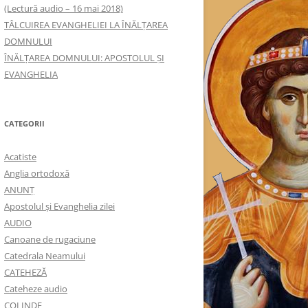
(Lectură audio – 16 mai 2018)
TÂLCUIREA EVANGHELIEI LA ÎNĂLŢAREA
DOMNULUI
ÎNĂLŢAREA DOMNULUI: APOSTOLUL ȘI
EVANGHELIA
CATEGORII
Acatiste
Anglia ortodoxă
ANUNŢ
Apostolul şi Evanghelia zilei
AUDIO
Canoane de rugaciune
Catedrala Neamului
CATEHEZĂ
Cateheze audio
COLINDE