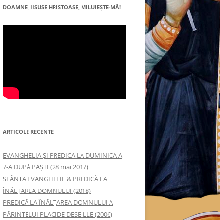
DOAMNE, IISUSE HRISTOASE, MILUIEŞTE-MĂ!
ARTICOLE RECENTE
EVANGHELIA ȘI PREDICA LA DUMINICA A
7-A DUPĂ PAȘTI (28 mai 2017)
SFÂNTA EVANGHELIE & PREDICĂ LA
ÎNĂLŢAREA DOMNULUI (2018)
PREDICĂ LA ÎNĂLŢAREA DOMNULUI A
PĂRINTELUI PLACIDE DESEILLE (2006)