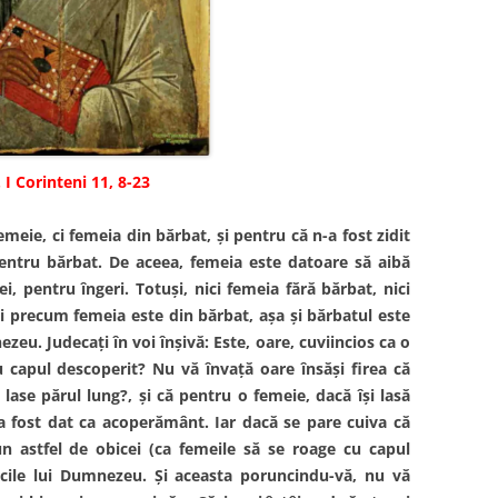
 I Corinteni 11, 8-23
femeie, ci femeia din bărbat, şi pentru că n-a fost zidit
entru bărbat. De aceea, femeia este datoare să aibă
, pentru îngeri. Totuşi, nici femeia fără bărbat, nici
i precum femeia este din bărbat, aşa şi bărbatul este
zeu. Judecaţi în voi înşivă: Este, oare, cuviincios ca o
capul descoperit? Nu vă învaţă oare însăşi firea că
lase părul lung?, şi că pentru o femeie, dacă îşi lasă
i-a fost dat ca acoperământ. Iar dacă se pare cuiva că
un astfel de obicei (ca femeile să se roage cu capul
icile lui Dumnezeu. Şi aceasta poruncindu-vă, nu vă