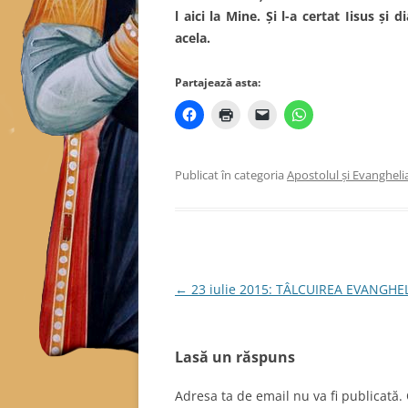
l aici la Mine. Şi l-a certat Iisus şi 
acela.
Partajează asta:
Publicat în categoria
Apostolul şi Evanghelia
Navigare
←
23 iulie 2015: TÂLCUIREA EVANGHELI
în
articole
Lasă un răspuns
Adresa ta de email nu va fi publicată.