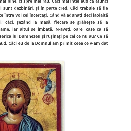
mai bine, ci spre mai rău. Căci mai întâi aud că atunci
i sunt dezbinări, şi în parte cred. Căci trebuie să fie
ze între voi cei încercaţi. Când vă adunaţi deci laolaltă
 căci, şezând la masă, fiecare se grăbeşte să ia
ame, iar altul se îmbată. N-aveţi, oare, case ca să
iserica lui Dumnezeu şi ruşinaţi pe cei ce nu au? Ce să
 laud. Căci eu de la Domnul am primit ceea ce v-am dat