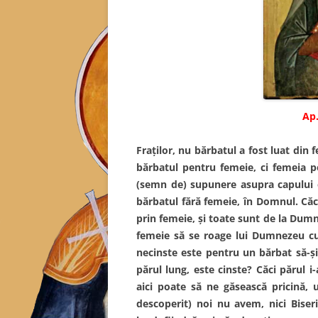
Ap.
Fraţilor, nu bărbatul a fost luat din 
bărbatul pentru femeie, ci femeia p
(semn de) supunere asupra capului ei
bărbatul fără femeie, în Domnul. Căc
prin femeie, şi toate sunt de la Dumne
femeie să se roage lui Dumnezeu cu 
necinste este pentru un bărbat să-şi 
părul lung, este cinste? Căci părul 
aici poate să ne găsească pricină, 
descoperit) noi nu avem, nici Biser