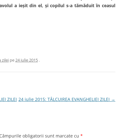
diavolul a ieşit din el, şi copilul s-a tămăduit în ceasul
 zilei
pe
24 iulie 2015
.
EI ZILEI
24 iulie 2015: TÂLCUIREA EVANGHELIEI ZILEI
→
Câmpurile obligatorii sunt marcate cu
*