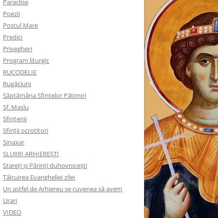
Paraclise
Poezii
Postul Mare
Predici
Privegheri
Program liturgic
RUCODELIE
Rugăciuni
Săptămâna Sfintelor Pătimiri
Sf. Maslu
Sfințenii
Sfinții ocrotitori
Sinaxar
SLUJIRI ARHIEREȘTI
Stareți și Părinți duhovnicești
Tâlcuirea Evangheliei zilei
Un astfel de Arhiereu se cuvenea să avem
Urari
VIDEO