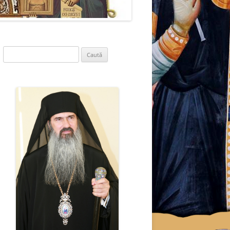
Caută
după: